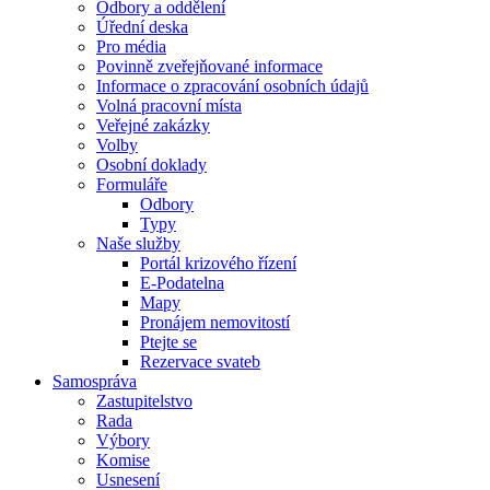
Odbory a oddělení
Úřední deska
Pro média
Povinně zveřejňované informace
Informace o zpracování osobních údajů
Volná pracovní místa
Veřejné zakázky
Volby
Osobní doklady
Formuláře
Odbory
Typy
Naše služby
Portál krizového řízení
E-Podatelna
Mapy
Pronájem nemovitostí
Ptejte se
Rezervace svateb
Samospráva
Zastupitelstvo
Rada
Výbory
Komise
Usnesení