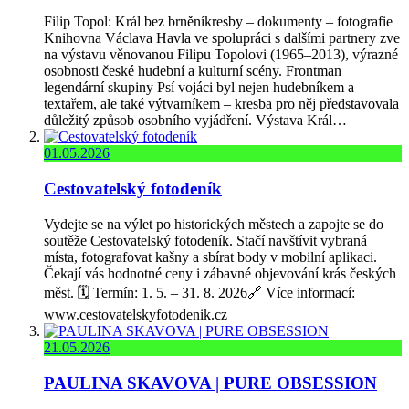
Filip Topol: Král bez brněníkresby – dokumenty – fotografie
Knihovna Václava Havla ve spolupráci s dalšími partnery zve
na výstavu věnovanou Filipu Topolovi (1965–2013), výrazné
osobnosti české hudební a kulturní scény. Frontman
legendární skupiny Psí vojáci byl nejen hudebníkem a
textařem, ale také výtvarníkem – kresba pro něj představovala
důležitý způsob osobního vyjádření. Výstava Král…
01.05.2026
Cestovatelský fotodeník
Vydejte se na výlet po historických městech a zapojte se do
soutěže Cestovatelský fotodeník. Stačí navštívit vybraná
místa, fotografovat kašny a sbírat body v mobilní aplikaci.
Čekají vás hodnotné ceny i zábavné objevování krás českých
měst. 🗓️ Termín: 1. 5. – 31. 8. 2026🔗 Více informací:
www.cestovatelskyfotodenik.cz
21.05.2026
PAULINA SKAVOVA | PURE OBSESSION