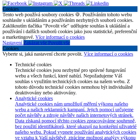
Cookies
Tento web používá soubory cookies 🍪. Používáním tohoto webu
souhlasíte s ukládáním a používáním nezbytných souborů cookies.
Zakliknutím tlačítka "Povolit vše" udělujete souhlas k ukládání a
používání i dalších souborů cookies jako jsou statistické, preferenční
a marketingové.
Více informací o cookies
Nastavení
Zakázat vše
Povolit vše
Cookies
Vyberte si, jaká nastavení chcete povolit.
Více informací o cookies
Technické cookies
Technické cookies jsou nezbytné pro správné fungování
webu a všech funkcí, které nabízí. Nepožadujeme Váš
souhlas s využitím technických cookies na našem webu. Z
tohoto důvodu technické cookies nemohou být individuálně
deaktivovány nebo aktivovány.
Analytické cookies
Analytické cookies nám umožňují měření výkonu našeho
webu a našich reklamních kampaní. Jejich pomocí určujeme
počet návštěv a zdroje návštěv našich internetových stránek.
Data získaná pomocí těchto cookies zpracováváme souhrnně,
bez použití identifikátorů, které ukazují na konkrétní uživatelé
našeho webu. Pokud vypnete používání analytických cookies
ve vztahu k Vaší návštěvě, ztrácíme možnost analýzy výkonu