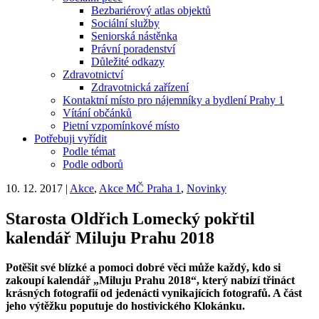
Bezbariérový atlas objektů
Sociální služby
Seniorská nástěnka
Právní poradenství
Důležité odkazy
Zdravotnictví
Zdravotnická zařízení
Kontaktní místo pro nájemníky a bydlení Prahy 1
Vítání občánků
Pietní vzpomínkové místo
Potřebuji vyřídit
Podle témat
Podle odborů
10. 12. 2017
|
Akce
,
Akce MČ Praha 1
,
Novinky
Starosta Oldřich Lomecký pokřtil
kalendář Miluju Prahu 2018
Potěšit své blízké a pomoci dobré věci může každý, kdo si
zakoupí kalendář „Miluju Prahu 2018“, který nabízí třináct
krásných fotografií od jedenácti vynikajících fotografů. A část
jeho výtěžku poputuje do hostivického Klokánku.