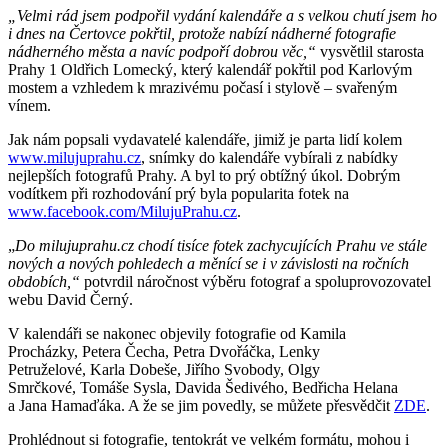
„Velmi rád jsem podpořil vydání kalendáře a s velkou chutí jsem ho
i dnes na Čertovce pokřtil, protože nabízí nádherné fotografie
nádherného města a navíc podpoří dobrou věc,“
vysvětlil starosta
Prahy 1 Oldřich Lomecký, který kalendář pokřtil pod Karlovým
mostem a vzhledem k mrazivému počasí i stylově – svařeným
vínem.
Jak nám popsali vydavatelé kalendáře, jimiž je parta lidí kolem
www.milujuprahu.cz
, snímky do kalendáře vybírali z nabídky
nejlepších fotografů Prahy. A byl to prý obtížný úkol. Dobrým
vodítkem při rozhodování prý byla popularita fotek na
www.facebook.com/MilujuPrahu.cz
.
„
Do milujuprahu.cz chodí tisíce fotek zachycujících Prahu ve stále
nových a nových pohledech a měnící se i v závislosti na ročních
obdobích,“
potvrdil náročnost výběru fotograf a spoluprovozovatel
webu David Černý.
V kalendáři se nakonec objevily fotografie od Kamila
Procházky, Petera Čecha, Petra Dvořáčka, Lenky
Petruželové, Karla Dobeše, Jiřího Svobody, Olgy
Smrčkové, Tomáše Sysla, Davida Šedivého, Bedřicha Helana
a Jana Hamaďáka. A že se jim povedly, se můžete přesvědčit
ZDE
.
Prohlédnout si fotografie, tentokrát ve velkém formátu, mohou i