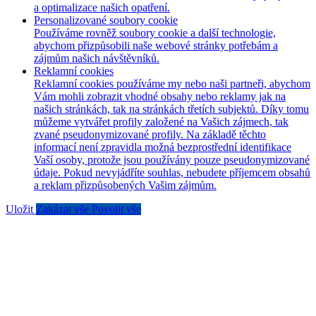
a optimalizace našich opatření.
Personalizované soubory cookie
Používáme rovněž soubory cookie a další technologie,
abychom přizpůsobili naše webové stránky potřebám a
zájmům našich návštěvníků.
Reklamní cookies
Reklamní cookies používáme my nebo naši partneři, abychom
Vám mohli zobrazit vhodné obsahy nebo reklamy jak na
našich stránkách, tak na stránkách třetích subjektů. Díky tomu
můžeme vytvářet profily založené na Vašich zájmech, tak
zvané pseudonymizované profily. Na základě těchto
informací není zpravidla možná bezprostřední identifikace
Vaší osoby, protože jsou používány pouze pseudonymizované
údaje. Pokud nevyjádříte souhlas, nebudete příjemcem obsahů
a reklam přizpůsobených Vašim zájmům.
Uložit
Zakázat vše
Povolit vše