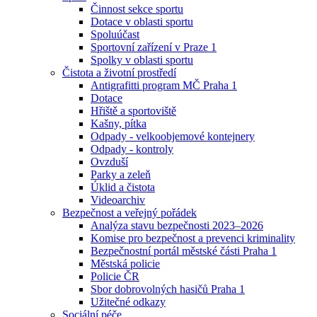
Činnost sekce sportu
Dotace v oblasti sportu
Spoluúčast
Sportovní zařízení v Praze 1
Spolky v oblasti sportu
Čistota a životní prostředí
Antigrafitti program MČ Praha 1
Dotace
Hřiště a sportoviště
Kašny, pítka
Odpady - velkoobjemové kontejnery
Odpady - kontroly
Ovzduší
Parky a zeleň
Úklid a čistota
Videoarchiv
Bezpečnost a veřejný pořádek
Analýza stavu bezpečnosti 2023–2026
Komise pro bezpečnost a prevenci kriminality
Bezpečnostní portál městské části Praha 1
Městská policie
Policie ČR
Sbor dobrovolných hasičů Praha 1
Užitečné odkazy
Sociální péče