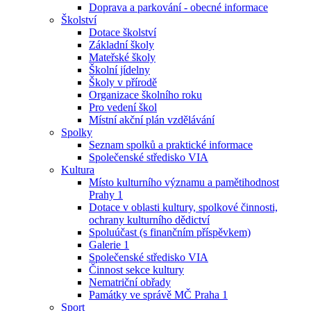
Doprava a parkování - obecné informace
Školství
Dotace školství
Základní školy
Mateřské školy
Školní jídelny
Školy v přírodě
Organizace školního roku
Pro vedení škol
Místní akční plán vzdělávání
Spolky
Seznam spolků a praktické informace
Společenské středisko VIA
Kultura
Místo kulturního významu a pamětihodnost
Prahy 1
Dotace v oblasti kultury, spolkové činnosti,
ochrany kulturního dědictví
Spoluúčast (s finančním příspěvkem)
Galerie 1
Společenské středisko VIA
Činnost sekce kultury
Nematriční obřady
Památky ve správě MČ Praha 1
Sport