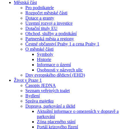
Městská část
Pro podnikatele
Rozpočet městské části
Dotace a granty
Územní rozvoj a investice
Dotační tituly EU
Obchod, služby a podnikání
Partnerská města a regiony
Čestné občanství Prahy 1 a cena Prahy 1
O městské části
Symboly
Historie
Informace o území
Osobnosti v názvech ulic
Dny evropského dědictví (EHD)
Život v Praze 1
Časopis JEDNA
Seznam veřejných toalet
Bydlení
Správa majetku
Doprava, parkování a úklid
Aktuální informace o omezeních v dopravě a
parkování
Zóna placeného stání
Portál krizového řízení