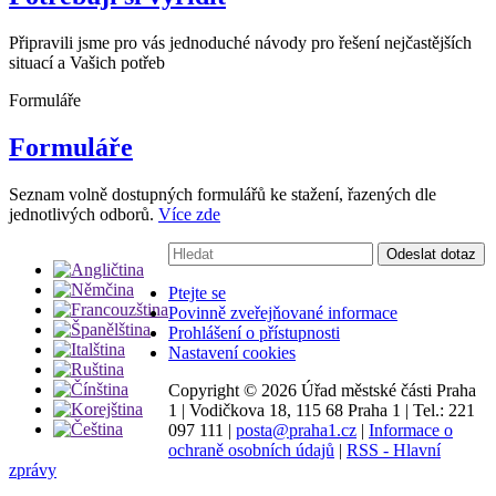
Připravili jsme pro vás jednoduché návody pro řešení nejčastějších
situací a Vašich potřeb
Formuláře
Formuláře
Seznam volně dostupných formulářů ke stažení, řazených dle
jednotlivých odborů.
Více zde
Vyhledávání:
Odeslat dotaz
Ptejte se
Povinně zveřejňované informace
Prohlášení o přístupnosti
Nastavení cookies
Copyright ©
2026 Úřad městské části Praha
1
|
Vodičkova 18, 115 68 Praha 1
|
Tel.: 221
097 111
|
posta@praha1.cz
|
Informace o
ochraně osobních údajů
|
RSS - Hlavní
zprávy