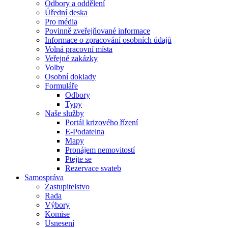
Odbory a oddělení
Úřední deska
Pro média
Povinně zveřejňované informace
Informace o zpracování osobních údajů
Volná pracovní místa
Veřejné zakázky
Volby
Osobní doklady
Formuláře
Odbory
Typy
Naše služby
Portál krizového řízení
E-Podatelna
Mapy
Pronájem nemovitostí
Ptejte se
Rezervace svateb
Samospráva
Zastupitelstvo
Rada
Výbory
Komise
Usnesení