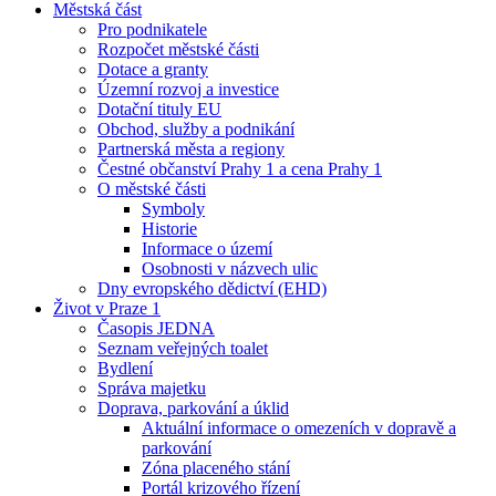
Městská část
Pro podnikatele
Rozpočet městské části
Dotace a granty
Územní rozvoj a investice
Dotační tituly EU
Obchod, služby a podnikání
Partnerská města a regiony
Čestné občanství Prahy 1 a cena Prahy 1
O městské části
Symboly
Historie
Informace o území
Osobnosti v názvech ulic
Dny evropského dědictví (EHD)
Život v Praze 1
Časopis JEDNA
Seznam veřejných toalet
Bydlení
Správa majetku
Doprava, parkování a úklid
Aktuální informace o omezeních v dopravě a
parkování
Zóna placeného stání
Portál krizového řízení