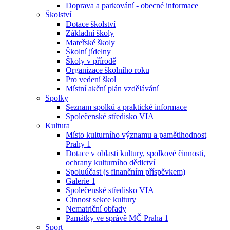
Doprava a parkování - obecné informace
Školství
Dotace školství
Základní školy
Mateřské školy
Školní jídelny
Školy v přírodě
Organizace školního roku
Pro vedení škol
Místní akční plán vzdělávání
Spolky
Seznam spolků a praktické informace
Společenské středisko VIA
Kultura
Místo kulturního významu a pamětihodnost
Prahy 1
Dotace v oblasti kultury, spolkové činnosti,
ochrany kulturního dědictví
Spoluúčast (s finančním příspěvkem)
Galerie 1
Společenské středisko VIA
Činnost sekce kultury
Nematriční obřady
Památky ve správě MČ Praha 1
Sport