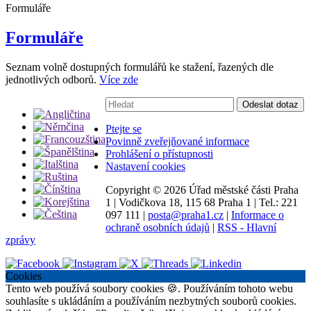
Formuláře
Formuláře
Seznam volně dostupných formulářů ke stažení, řazených dle
jednotlivých odborů.
Více zde
Vyhledávání:
Odeslat dotaz
Ptejte se
Povinně zveřejňované informace
Prohlášení o přístupnosti
Nastavení cookies
Copyright ©
2026 Úřad městské části Praha
1
|
Vodičkova 18, 115 68 Praha 1
|
Tel.: 221
097 111
|
posta@praha1.cz
|
Informace o
ochraně osobních údajů
|
RSS - Hlavní
zprávy
Cookies
Tento web používá soubory cookies 🍪. Používáním tohoto webu
souhlasíte s ukládáním a používáním nezbytných souborů cookies.