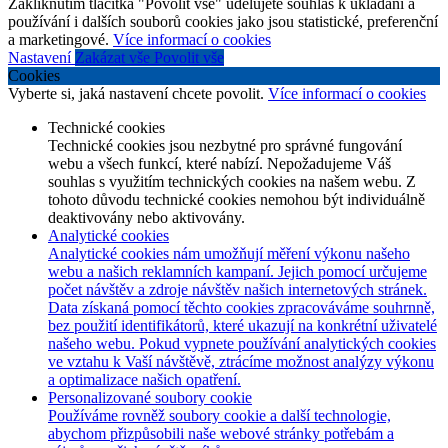
Zakliknutím tlačítka "Povolit vše" udělujete souhlas k ukládání a
používání i dalších souborů cookies jako jsou statistické, preferenční
a marketingové.
Více informací o cookies
Nastavení
Zakázat vše
Povolit vše
Cookies
Vyberte si, jaká nastavení chcete povolit.
Více informací o cookies
Technické cookies
Technické cookies jsou nezbytné pro správné fungování
webu a všech funkcí, které nabízí. Nepožadujeme Váš
souhlas s využitím technických cookies na našem webu. Z
tohoto důvodu technické cookies nemohou být individuálně
deaktivovány nebo aktivovány.
Analytické cookies
Analytické cookies nám umožňují měření výkonu našeho
webu a našich reklamních kampaní. Jejich pomocí určujeme
počet návštěv a zdroje návštěv našich internetových stránek.
Data získaná pomocí těchto cookies zpracováváme souhrnně,
bez použití identifikátorů, které ukazují na konkrétní uživatelé
našeho webu. Pokud vypnete používání analytických cookies
ve vztahu k Vaší návštěvě, ztrácíme možnost analýzy výkonu
a optimalizace našich opatření.
Personalizované soubory cookie
Používáme rovněž soubory cookie a další technologie,
abychom přizpůsobili naše webové stránky potřebám a