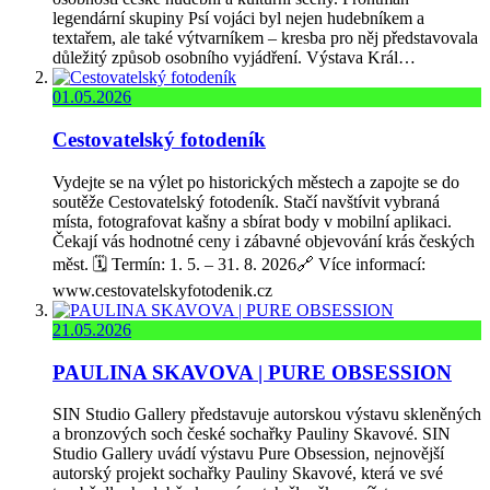
legendární skupiny Psí vojáci byl nejen hudebníkem a
textařem, ale také výtvarníkem – kresba pro něj představovala
důležitý způsob osobního vyjádření. Výstava Král…
01.05.2026
Cestovatelský fotodeník
Vydejte se na výlet po historických městech a zapojte se do
soutěže Cestovatelský fotodeník. Stačí navštívit vybraná
místa, fotografovat kašny a sbírat body v mobilní aplikaci.
Čekají vás hodnotné ceny i zábavné objevování krás českých
měst. 🗓️ Termín: 1. 5. – 31. 8. 2026🔗 Více informací:
www.cestovatelskyfotodenik.cz
21.05.2026
PAULINA SKAVOVA | PURE OBSESSION
SIN Studio Gallery představuje autorskou výstavu skleněných
a bronzových soch české sochařky Pauliny Skavové. SIN
Studio Gallery uvádí výstavu Pure Obsession, nejnovější
autorský projekt sochařky Pauliny Skavové, která ve své