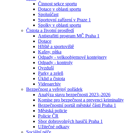
Činnost sekce sportu
Dotace v oblasti sportu
Spoluúčast
Sportovní zařízení v Praze 1
Spolky v oblasti sportu
Čistota a životní prostředí
Antigrafitti program MČ Praha 1
Dotace
Hřiště a sportoviště
Kašny, pítka
Odpady - velkoobjemové kontejnery
Odpady - kontroly
Ovzduší
Parky a zeleň
Úklid a čistota
Videoarchiv
Bezpečnost a veřejný pořádek
Analýza stavu bezpečnosti 2023–2026
Komise pro bezpečnost a prevenci kriminality
Bezpečnostní portál městské části Praha 1
Městská policie
Policie ČR
Sbor dobrovolných hasičů Praha 1
Užitečné odkazy
Sociální péče