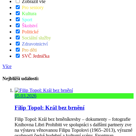
Zobrazit vše
Pro seniory
Kultura
Sport
Školství
Politické
Sociální služby
Zdravotnictví
Pro děti
SVČ Jednička
Více
Nejbližší události:
05.03.2026
Filip Topol: Král bez brnění
Filip Topol: Král bez brněníkresby – dokumenty – fotografie
Knihovna Libri Prohibiti ve spolupráci s dalšími partnery zve
na výstavu věnovanou Filipu Topolovi (1965–2013), výrazné
osobnosti české hudební a kulturní scény. Frontman