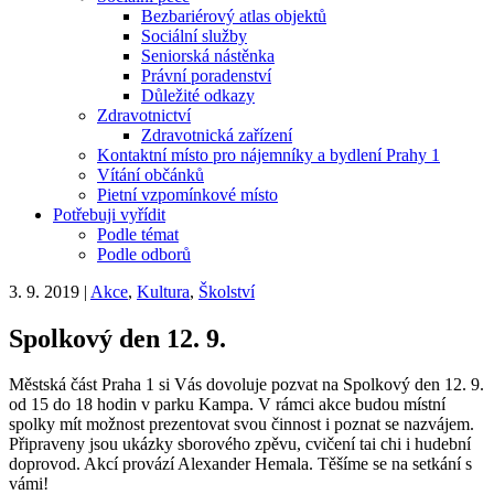
Bezbariérový atlas objektů
Sociální služby
Seniorská nástěnka
Právní poradenství
Důležité odkazy
Zdravotnictví
Zdravotnická zařízení
Kontaktní místo pro nájemníky a bydlení Prahy 1
Vítání občánků
Pietní vzpomínkové místo
Potřebuji vyřídit
Podle témat
Podle odborů
3. 9. 2019
|
Akce
,
Kultura
,
Školství
Spolkový den 12. 9.
Městská část Praha 1 si Vás dovoluje pozvat na Spolkový den 12. 9.
od 15 do 18 hodin v parku Kampa. V rámci akce budou místní
spolky mít možnost prezentovat svou činnost i poznat se nazvájem.
Připraveny jsou ukázky sborového zpěvu, cvičení tai chi i hudební
doprovod. Akcí provází Alexander Hemala. Těšíme se na setkání s
vámi!