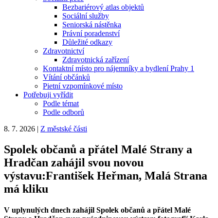
Bezbariérový atlas objektů
Sociální služby
Seniorská nástěnka
Právní poradenství
Důležité odkazy
Zdravotnictví
Zdravotnická zařízení
Kontaktní místo pro nájemníky a bydlení Prahy 1
Vítání občánků
Pietní vzpomínkové místo
Potřebuji vyřídit
Podle témat
Podle odborů
8. 7. 2026
|
Z městské části
Spolek občanů a přátel Malé Strany a
Hradčan zahájil svou novou
výstavu:František Heřman, Malá Strana
má kliku
V uplynulých dnech zahájil Spolek občanů a přátel Malé