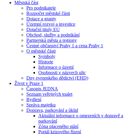
Městská část
Pro podnikatele
Rozpočet městské části
Dotace a granty
Územní rozvoj a investice
Dotační tituly EU
Obchod, služby a podnikání
Partnerská města a regiony
Čestné občanství Prahy 1 a cena Prahy 1
O městské části
Symboly
Historie
Informace o území
Osobnosti v názvech ulic
Dny evropského dědictví (EHD)
Život v Praze 1
Časopis JEDNA
Seznam veřejných toalet
Bydlení
Správa majetku
Doprava, parkování a úklid
Aktuální informace o omezeních v dopravě a
parkování
Zóna placeného stání
Portál krizového řízení