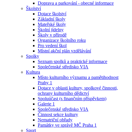
Doprava a parkování - obecné informace
Školství
Dotace školství
Základní školy
Mateřské školy
Školní jídelny
Školy v přírodě
Organizace školního roku
Pro vedení škol
Místní akční plán vzdělávání
Spolky
Seznam spolků a praktické informace
Společenské středisko VIA
Kultura
Místo kulturního významu a pamětihodnost
Prahy 1
Dotace v oblasti kultury, spolkové činnosti,
ochrany kulturního dědictví
Spoluúčast (s finančním příspěvkem)
Galerie 1
Společenské středisko VIA
Činnost sekce kultury
Nematriční obřady
Památky ve správě MČ Praha 1
Sport