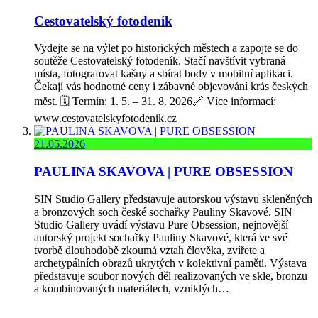
Cestovatelský fotodeník
Vydejte se na výlet po historických městech a zapojte se do
soutěže Cestovatelský fotodeník. Stačí navštívit vybraná
místa, fotografovat kašny a sbírat body v mobilní aplikaci.
Čekají vás hodnotné ceny i zábavné objevování krás českých
měst. 🗓️ Termín: 1. 5. – 31. 8. 2026🔗 Více informací:
www.cestovatelskyfotodenik.cz
21.05.2026
PAULINA SKAVOVA | PURE OBSESSION
SIN Studio Gallery představuje autorskou výstavu skleněných
a bronzových soch české sochařky Pauliny Skavové. SIN
Studio Gallery uvádí výstavu Pure Obsession, nejnovější
autorský projekt sochařky Pauliny Skavové, která ve své
tvorbě dlouhodobě zkoumá vztah člověka, zvířete a
archetypálních obrazů ukrytých v kolektivní paměti. Výstava
představuje soubor nových děl realizovaných ve skle, bronzu
a kombinovaných materiálech, vzniklých…