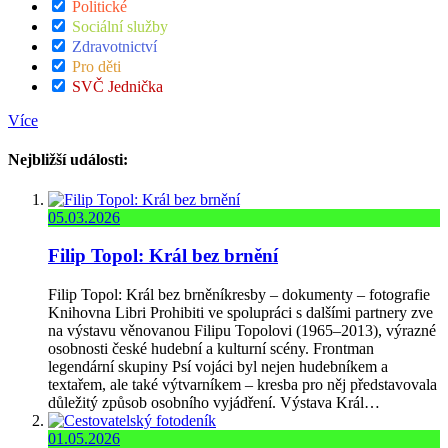
Politické
Sociální služby
Zdravotnictví
Pro děti
SVČ Jednička
Více
Nejbližší události:
05.03.2026
Filip Topol: Král bez brnění
Filip Topol: Král bez brněníkresby – dokumenty – fotografie
Knihovna Libri Prohibiti ve spolupráci s dalšími partnery zve
na výstavu věnovanou Filipu Topolovi (1965–2013), výrazné
osobnosti české hudební a kulturní scény. Frontman
legendární skupiny Psí vojáci byl nejen hudebníkem a
textařem, ale také výtvarníkem – kresba pro něj představovala
důležitý způsob osobního vyjádření. Výstava Král…
01.05.2026