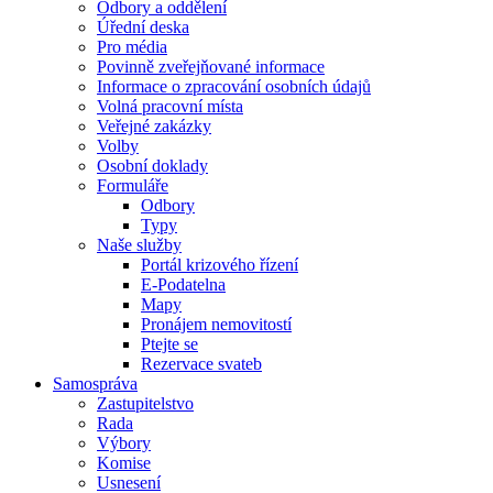
Odbory a oddělení
Úřední deska
Pro média
Povinně zveřejňované informace
Informace o zpracování osobních údajů
Volná pracovní místa
Veřejné zakázky
Volby
Osobní doklady
Formuláře
Odbory
Typy
Naše služby
Portál krizového řízení
E-Podatelna
Mapy
Pronájem nemovitostí
Ptejte se
Rezervace svateb
Samospráva
Zastupitelstvo
Rada
Výbory
Komise
Usnesení