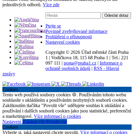
jednotlivých odborů.
Více zde
Vyhledávání:
Odeslat dotaz
Ptejte se
Povinně zveřejňované informace
Prohlášení o přístupnosti
Nastavení cookies
Copyright ©
2026 Úřad městské části Praha
1
|
Vodičkova 18, 115 68 Praha 1
|
Tel.: 221
097 111
|
posta@praha1.cz
|
Informace o
ochraně osobních údajů
|
RSS - Hlavní
zprávy
Cookies
Tento web používá soubory cookies 🍪. Používáním tohoto webu
souhlasíte s ukládáním a používáním nezbytných souborů cookies.
Zakliknutím tlačítka "Povolit vše" udělujete souhlas k ukládání a
používání i dalších souborů cookies jako jsou statistické, preferenční
a marketingové.
Více informací o cookies
Nastavení
Zakázat vše
Povolit vše
Cookies
Vyberte si, jaká nastavení chcete povolit.
Více informací o cookies