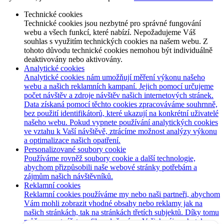
Technické cookies
Technické cookies jsou nezbytné pro správné fungování
webu a všech funkcí, které nabízí. Nepožadujeme Váš
souhlas s využitím technických cookies na našem webu. Z
tohoto důvodu technické cookies nemohou být individuálně
deaktivovány nebo aktivovány.
Analytické cookies
Analytické cookies nám umožňují měření výkonu našeho
webu a našich reklamních kampaní. Jejich pomocí určujeme
počet návštěv a zdroje návštěv našich internetových stránek.
Data získaná pomocí těchto cookies zpracováváme souhrnně,
bez použití identifikátorů, které ukazují na konkrétní uživatelé
našeho webu. Pokud vypnete používání analytických cookies
ve vztahu k Vaší návštěvě, ztrácíme možnost analýzy výkonu
a optimalizace našich opatření.
Personalizované soubory cookie
Používáme rovněž soubory cookie a další technologie,
abychom přizpůsobili naše webové stránky potřebám a
zájmům našich návštěvníků.
Reklamní cookies
Reklamní cookies používáme my nebo naši partneři, abychom
Vám mohli zobrazit vhodné obsahy nebo reklamy jak na
našich stránkách, tak na stránkách třetích subjektů. Díky tomu
můžeme vytvářet profily založené na Vašich zájmech, tak