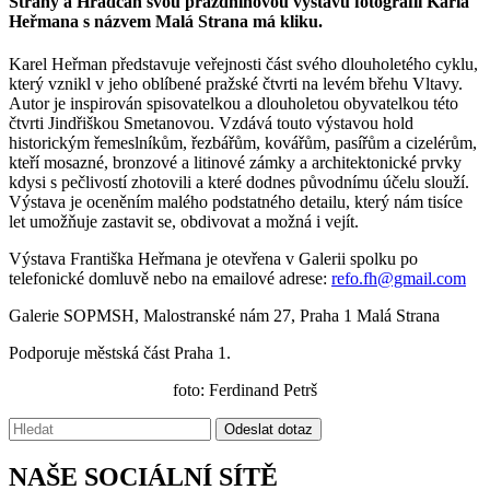
Strany a Hradčan svou prázdninovou výstavu fotografií Karla
Heřmana s názvem Malá Strana má kliku.
Karel Heřman představuje veřejnosti část svého dlouholetého cyklu,
který vznikl v jeho oblíbené pražské čtvrti na levém břehu Vltavy.
Autor je inspirován spisovatelkou a dlouholetou obyvatelkou této
čtvrti Jindřiškou Smetanovou. Vzdává touto výstavou hold
historickým řemeslníkům, řezbářům, kovářům, pasířům a cizelérům,
kteří mosazné, bronzové a litinové zámky a architektonické prvky
kdysi s pečlivostí zhotovili a které dodnes původnímu účelu slouží.
Výstava je oceněním malého podstatného detailu, který nám tisíce
let umožňuje zastavit se, obdivovat a možná i vejít.
Výstava Františka Heřmana je otevřena v Galerii spolku po
telefonické domluvě nebo na emailové adrese:
refo.fh@gmail.com
Galerie SOPMSH, Malostranské nám 27, Praha 1 Malá Strana
Podporuje městská část Praha 1.
foto: Ferdinand Petrš
Vyhledávání:
Odeslat dotaz
NAŠE SOCIÁLNÍ SÍTĚ