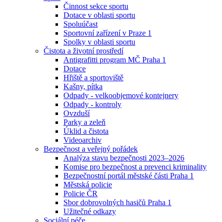
Činnost sekce sportu
Dotace v oblasti sportu
Spoluúčast
Sportovní zařízení v Praze 1
Spolky v oblasti sportu
Čistota a životní prostředí
Antigrafitti program MČ Praha 1
Dotace
Hřiště a sportoviště
Kašny, pítka
Odpady - velkoobjemové kontejnery
Odpady - kontroly
Ovzduší
Parky a zeleň
Úklid a čistota
Videoarchiv
Bezpečnost a veřejný pořádek
Analýza stavu bezpečnosti 2023–2026
Komise pro bezpečnost a prevenci kriminality
Bezpečnostní portál městské části Praha 1
Městská policie
Policie ČR
Sbor dobrovolných hasičů Praha 1
Užitečné odkazy
Sociální péče