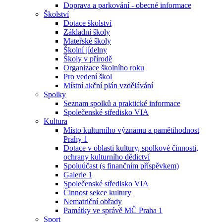
Doprava a parkování - obecné informace
Školství
Dotace školství
Základní školy
Mateřské školy
Školní jídelny
Školy v přírodě
Organizace školního roku
Pro vedení škol
Místní akční plán vzdělávání
Spolky
Seznam spolků a praktické informace
Společenské středisko VIA
Kultura
Místo kulturního významu a pamětihodnost
Prahy 1
Dotace v oblasti kultury, spolkové činnosti,
ochrany kulturního dědictví
Spoluúčast (s finančním příspěvkem)
Galerie 1
Společenské středisko VIA
Činnost sekce kultury
Nematriční obřady
Památky ve správě MČ Praha 1
Sport