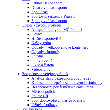
Činnost sekce sportu
Dotace v oblasti sportu
Spoluúčast
Sportovní zařízení v Praze 1
Spolky v oblasti sportu
Čistota a životní prostředí
Antigrafitti program MČ Praha 1
Dotace
Hřiště a sportoviště
Kašny, pítka
Odpady - velkoobjemové kontejnery
Odpady - kontroly
Ovzduší
Parky a zeleň
Úklid a čistota
Videoarchiv
Bezpečnost a veřejný pořádek
Analýza stavu bezpečnosti 2023–2026
Komise pro bezpečnost a prevenci kriminality
Bezpečnostní portál městské části Praha 1
Městská policie
Policie ČR
Sbor dobrovolných hasičů Praha 1
Užitečné odkazy
Sociální péče