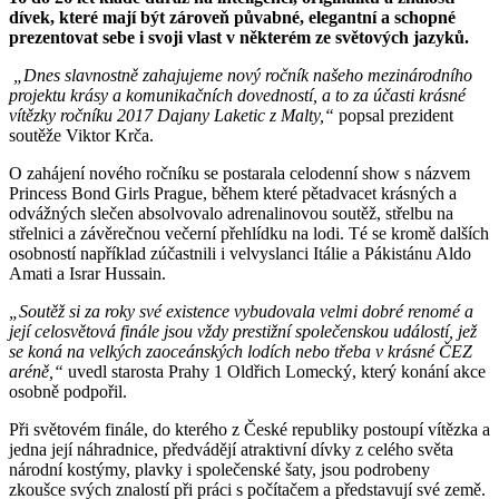
dívek, které mají být zároveň půvabné, elegantní a schopné
prezentovat sebe i svoji vlast v některém ze světových jazyků.
„Dnes slavnostně zahajujeme nový ročník našeho mezinárodního
projektu krásy a komunikačních dovedností, a to za účasti krásné
vítězky ročníku 2017 Dajany Laketic z Malty,“
popsal prezident
soutěže Viktor Krča.
O zahájení nového ročníku se postarala celodenní show s názvem
Princess Bond Girls Prague, během které pětadvacet krásných a
odvážných slečen absolvovalo adrenalinovou soutěž, střelbu na
střelnici a závěrečnou večerní přehlídku na lodi. Té se kromě dalších
osobností například zúčastnili i velvyslanci Itálie a Pákistánu Aldo
Amati a Israr Hussain.
„Soutěž si za roky své existence vybudovala velmi dobré renomé a
její celosvětová finále jsou vždy prestižní společenskou událostí, jež
se koná na velkých zaoceánských lodích nebo třeba v krásné ČEZ
aréně,“
uvedl starosta Prahy 1 Oldřich Lomecký, který konání akce
osobně podpořil.
Při světovém finále, do kterého z České republiky postoupí vítězka a
jedna její náhradnice, předvádějí atraktivní dívky z celého světa
národní kostýmy, plavky i společenské šaty, jsou podrobeny
zkoušce svých znalostí při práci s počítačem a představují své země.