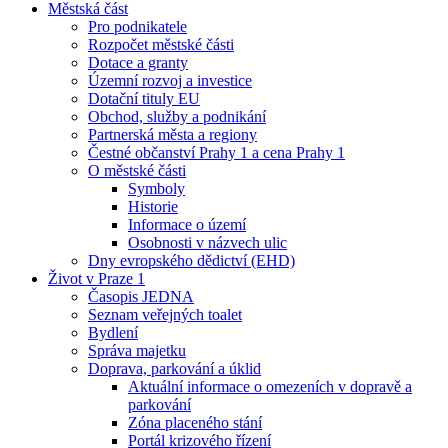
Městská část
Pro podnikatele
Rozpočet městské části
Dotace a granty
Územní rozvoj a investice
Dotační tituly EU
Obchod, služby a podnikání
Partnerská města a regiony
Čestné občanství Prahy 1 a cena Prahy 1
O městské části
Symboly
Historie
Informace o území
Osobnosti v názvech ulic
Dny evropského dědictví (EHD)
Život v Praze 1
Časopis JEDNA
Seznam veřejných toalet
Bydlení
Správa majetku
Doprava, parkování a úklid
Aktuální informace o omezeních v dopravě a
parkování
Zóna placeného stání
Portál krizového řízení