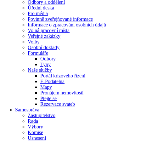
Odbory a oddělení
Úřední deska
Pro média
Povinně zveřejňované informace
Informace o zpracování osobních údajů
Volná pracovní místa
Veřejné zakázky
Volby
Osobní doklady
Formuláře
Odbory
Typy
Naše služby
Portál krizového řízení
E-Podatelna
Mapy
Pronájem nemovitostí
Ptejte se
Rezervace svateb
Samospráva
Zastupitelstvo
Rada
Výbory
Komise
Usnesení