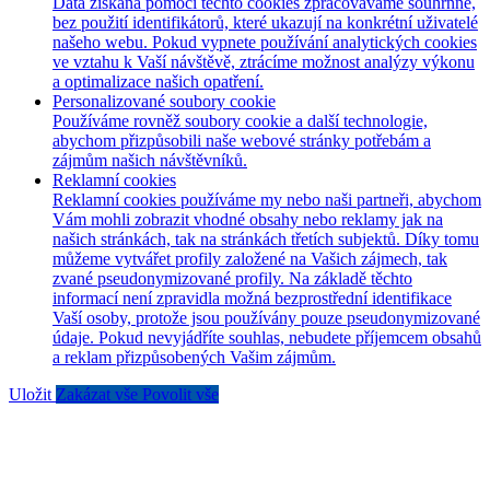
Data získaná pomocí těchto cookies zpracováváme souhrnně,
bez použití identifikátorů, které ukazují na konkrétní uživatelé
našeho webu. Pokud vypnete používání analytických cookies
ve vztahu k Vaší návštěvě, ztrácíme možnost analýzy výkonu
a optimalizace našich opatření.
Personalizované soubory cookie
Používáme rovněž soubory cookie a další technologie,
abychom přizpůsobili naše webové stránky potřebám a
zájmům našich návštěvníků.
Reklamní cookies
Reklamní cookies používáme my nebo naši partneři, abychom
Vám mohli zobrazit vhodné obsahy nebo reklamy jak na
našich stránkách, tak na stránkách třetích subjektů. Díky tomu
můžeme vytvářet profily založené na Vašich zájmech, tak
zvané pseudonymizované profily. Na základě těchto
informací není zpravidla možná bezprostřední identifikace
Vaší osoby, protože jsou používány pouze pseudonymizované
údaje. Pokud nevyjádříte souhlas, nebudete příjemcem obsahů
a reklam přizpůsobených Vašim zájmům.
Uložit
Zakázat vše
Povolit vše