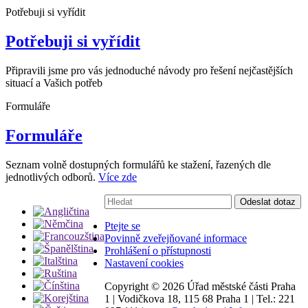
Potřebuji si vyřídit
Potřebuji si vyřídit
Připravili jsme pro vás jednoduché návody pro řešení nejčastějších
situací a Vašich potřeb
Formuláře
Formuláře
Seznam volně dostupných formulářů ke stažení, řazených dle
jednotlivých odborů.
Více zde
Vyhledávání:
Odeslat dotaz
Ptejte se
Povinně zveřejňované informace
Prohlášení o přístupnosti
Nastavení cookies
Copyright ©
2026 Úřad městské části Praha
1
|
Vodičkova 18, 115 68 Praha 1
|
Tel.: 221