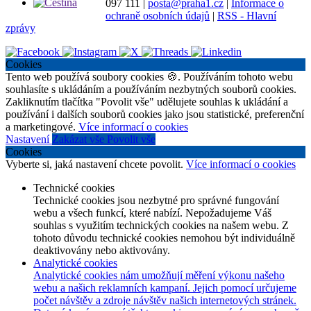
097 111
|
posta@praha1.cz
|
Informace o
ochraně osobních údajů
|
RSS - Hlavní
zprávy
Cookies
Tento web používá soubory cookies 🍪. Používáním tohoto webu
souhlasíte s ukládáním a používáním nezbytných souborů cookies.
Zakliknutím tlačítka "Povolit vše" udělujete souhlas k ukládání a
používání i dalších souborů cookies jako jsou statistické, preferenční
a marketingové.
Více informací o cookies
Nastavení
Zakázat vše
Povolit vše
Cookies
Vyberte si, jaká nastavení chcete povolit.
Více informací o cookies
Technické cookies
Technické cookies jsou nezbytné pro správné fungování
webu a všech funkcí, které nabízí. Nepožadujeme Váš
souhlas s využitím technických cookies na našem webu. Z
tohoto důvodu technické cookies nemohou být individuálně
deaktivovány nebo aktivovány.
Analytické cookies
Analytické cookies nám umožňují měření výkonu našeho
webu a našich reklamních kampaní. Jejich pomocí určujeme
počet návštěv a zdroje návštěv našich internetových stránek.