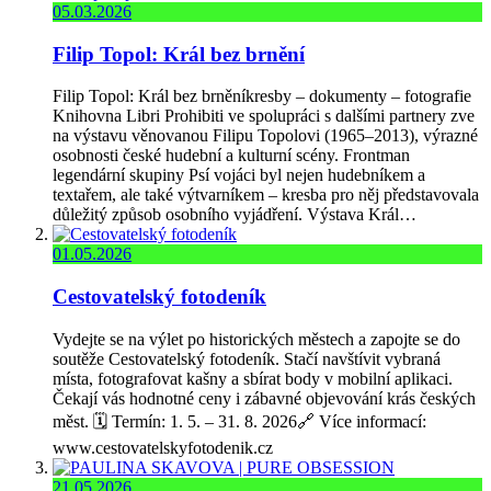
05.03.2026
Filip Topol: Král bez brnění
Filip Topol: Král bez brněníkresby – dokumenty – fotografie
Knihovna Libri Prohibiti ve spolupráci s dalšími partnery zve
na výstavu věnovanou Filipu Topolovi (1965–2013), výrazné
osobnosti české hudební a kulturní scény. Frontman
legendární skupiny Psí vojáci byl nejen hudebníkem a
textařem, ale také výtvarníkem – kresba pro něj představovala
důležitý způsob osobního vyjádření. Výstava Král…
01.05.2026
Cestovatelský fotodeník
Vydejte se na výlet po historických městech a zapojte se do
soutěže Cestovatelský fotodeník. Stačí navštívit vybraná
místa, fotografovat kašny a sbírat body v mobilní aplikaci.
Čekají vás hodnotné ceny i zábavné objevování krás českých
měst. 🗓️ Termín: 1. 5. – 31. 8. 2026🔗 Více informací:
www.cestovatelskyfotodenik.cz
21.05.2026