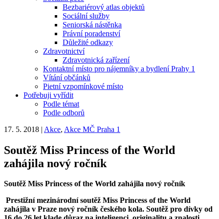
Bezbariérový atlas objektů
Sociální služby
Seniorská nástěnka
Právní poradenství
Důležité odkazy
Zdravotnictví
Zdravotnická zařízení
Kontaktní místo pro nájemníky a bydlení Prahy 1
Vítání občánků
Pietní vzpomínkové místo
Potřebuji vyřídit
Podle témat
Podle odborů
17. 5. 2018
|
Akce
,
Akce MČ Praha 1
Soutěž Miss Princess of the World
zahájila nový ročník
Soutěž Miss Princess of the World zahájila nový ročník
Prestižní mezinárodní soutěž Miss Princess of the World
zahájila v Praze nový ročník českého kola. Soutěž pro dívky od
16 do 26 let klade důraz na inteligenci, originalitu a znalosti