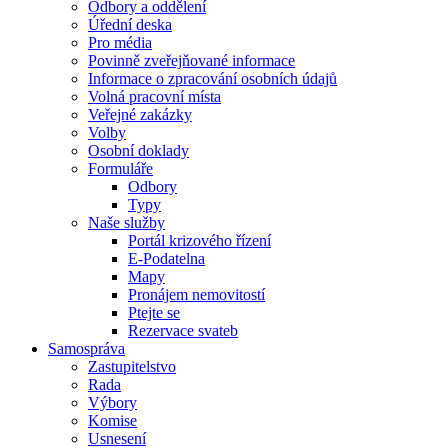
Odbory a oddělení
Úřední deska
Pro média
Povinně zveřejňované informace
Informace o zpracování osobních údajů
Volná pracovní místa
Veřejné zakázky
Volby
Osobní doklady
Formuláře
Odbory
Typy
Naše služby
Portál krizového řízení
E-Podatelna
Mapy
Pronájem nemovitostí
Ptejte se
Rezervace svateb
Samospráva
Zastupitelstvo
Rada
Výbory
Komise
Usnesení