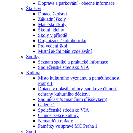
Doprava a parkování - obecné informace
Školství
Dotace školství
Základní školy
Mateřské školy
Školní jídelny
Školy v přírodě
Organizace školního roku
Pro vedení škol
Místní akční plán vzdělávání
Spolky
Seznam spolků a praktické informace
Společenské středisko VIA
Kultura
Místo kulturního významu a pamětihodnost
Prahy 1
Dotace v oblasti kultury, spolkové činnosti,
ochrany kulturního dědictví
Spoluúčast (s finančním příspěvkem)
Galerie 1
Společenské středisko VIA
Činnost sekce kultury
Nematriční obřady
Památky ve správě MČ Praha 1
Sport