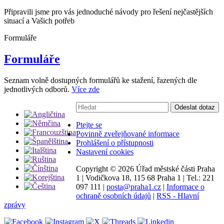
Připravili jsme pro vás jednoduché návody pro řešení nejčastějších
situací a Vašich potřeb
Formuláře
Formuláře
Seznam volně dostupných formulářů ke stažení, řazených dle
jednotlivých odborů.
Více zde
Vyhledávání:
Odeslat dotaz
Ptejte se
Povinně zveřejňované informace
Prohlášení o přístupnosti
Nastavení cookies
Copyright ©
2026 Úřad městské části Praha
1
|
Vodičkova 18, 115 68 Praha 1
|
Tel.: 221
097 111
|
posta@praha1.cz
|
Informace o
ochraně osobních údajů
|
RSS - Hlavní
zprávy