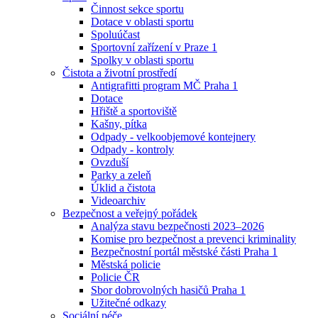
Činnost sekce sportu
Dotace v oblasti sportu
Spoluúčast
Sportovní zařízení v Praze 1
Spolky v oblasti sportu
Čistota a životní prostředí
Antigrafitti program MČ Praha 1
Dotace
Hřiště a sportoviště
Kašny, pítka
Odpady - velkoobjemové kontejnery
Odpady - kontroly
Ovzduší
Parky a zeleň
Úklid a čistota
Videoarchiv
Bezpečnost a veřejný pořádek
Analýza stavu bezpečnosti 2023–2026
Komise pro bezpečnost a prevenci kriminality
Bezpečnostní portál městské části Praha 1
Městská policie
Policie ČR
Sbor dobrovolných hasičů Praha 1
Užitečné odkazy
Sociální péče