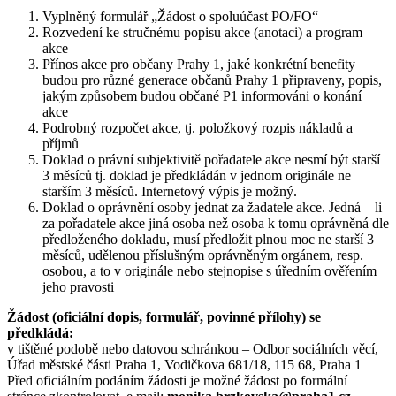
Vyplněný formulář „Žádost o spoluúčast PO/FO“
Rozvedení ke stručnému popisu akce (anotaci) a program
akce
Přínos akce pro občany Prahy 1, jaké konkrétní benefity
budou pro různé generace občanů Prahy 1 připraveny, popis,
jakým způsobem budou občané P1 informováni o konání
akce
Podrobný rozpočet akce, tj. položkový rozpis nákladů a
příjmů
Doklad o právní subjektivitě pořadatele akce nesmí být starší
3 měsíců tj. doklad je předkládán v jednom originále ne
starším 3 měsíců. Internetový výpis je možný.
Doklad o oprávnění osoby jednat za žadatele akce. Jedná – li
za pořadatele akce jiná osoba než osoba k tomu oprávněná dle
předloženého dokladu, musí předložit plnou moc ne starší 3
měsíců, udělenou příslušným oprávněným orgánem, resp.
osobou, a to v originále nebo stejnopise s úředním ověřením
jeho pravosti
Žádost (oficiální dopis, formulář, povinné přílohy) se
předkládá:
v tištěné podobě nebo datovou schránkou – Odbor sociálních věcí,
Úřad městské části Praha 1, Vodičkova 681/18, 115 68, Praha 1
Před oficiálním podáním žádosti je možné žádost po formální