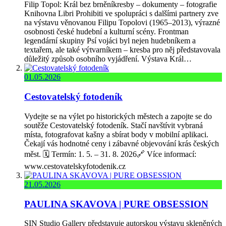
Filip Topol: Král bez brněníkresby – dokumenty – fotografie
Knihovna Libri Prohibiti ve spolupráci s dalšími partnery zve
na výstavu věnovanou Filipu Topolovi (1965–2013), výrazné
osobnosti české hudební a kulturní scény. Frontman
legendární skupiny Psí vojáci byl nejen hudebníkem a
textařem, ale také výtvarníkem – kresba pro něj představovala
důležitý způsob osobního vyjádření. Výstava Král…
01.05.2026
Cestovatelský fotodeník
Vydejte se na výlet po historických městech a zapojte se do
soutěže Cestovatelský fotodeník. Stačí navštívit vybraná
místa, fotografovat kašny a sbírat body v mobilní aplikaci.
Čekají vás hodnotné ceny i zábavné objevování krás českých
měst. 🗓️ Termín: 1. 5. – 31. 8. 2026🔗 Více informací:
www.cestovatelskyfotodenik.cz
21.05.2026
PAULINA SKAVOVA | PURE OBSESSION
SIN Studio Gallery představuje autorskou výstavu skleněných