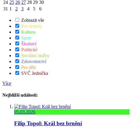
24
25
26
27
28
29
30
31
1
2
3
4
5
6
Zobrazit vše
Pro seniory
Kultura
Sport
Školství
Politické
Sociální služby
Zdravotnictví
Pro děti
SVČ Jednička
Více
Nejbližší události:
05.03.2026
Filip Topol: Král bez brnění