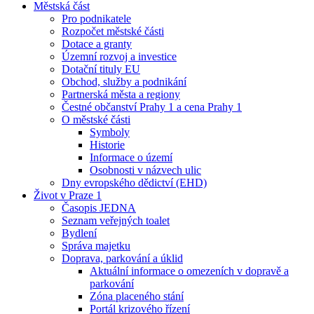
Městská část
Pro podnikatele
Rozpočet městské části
Dotace a granty
Územní rozvoj a investice
Dotační tituly EU
Obchod, služby a podnikání
Partnerská města a regiony
Čestné občanství Prahy 1 a cena Prahy 1
O městské části
Symboly
Historie
Informace o území
Osobnosti v názvech ulic
Dny evropského dědictví (EHD)
Život v Praze 1
Časopis JEDNA
Seznam veřejných toalet
Bydlení
Správa majetku
Doprava, parkování a úklid
Aktuální informace o omezeních v dopravě a
parkování
Zóna placeného stání
Portál krizového řízení