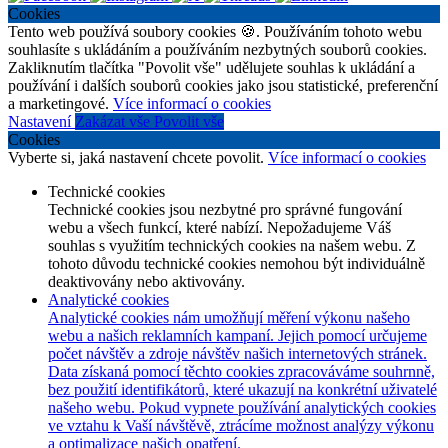
Cookies
Tento web používá soubory cookies 🍪. Používáním tohoto webu
souhlasíte s ukládáním a používáním nezbytných souborů cookies.
Zakliknutím tlačítka "Povolit vše" udělujete souhlas k ukládání a
používání i dalších souborů cookies jako jsou statistické, preferenční
a marketingové.
Více informací o cookies
Nastavení
Zakázat vše
Povolit vše
Cookies
Vyberte si, jaká nastavení chcete povolit.
Více informací o cookies
Technické cookies
Technické cookies jsou nezbytné pro správné fungování
webu a všech funkcí, které nabízí. Nepožadujeme Váš
souhlas s využitím technických cookies na našem webu. Z
tohoto důvodu technické cookies nemohou být individuálně
deaktivovány nebo aktivovány.
Analytické cookies
Analytické cookies nám umožňují měření výkonu našeho
webu a našich reklamních kampaní. Jejich pomocí určujeme
počet návštěv a zdroje návštěv našich internetových stránek.
Data získaná pomocí těchto cookies zpracováváme souhrnně,
bez použití identifikátorů, které ukazují na konkrétní uživatelé
našeho webu. Pokud vypnete používání analytických cookies
ve vztahu k Vaší návštěvě, ztrácíme možnost analýzy výkonu
a optimalizace našich opatření.