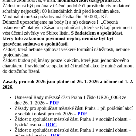
stránce zkontrolovat, e mail:
monika.brzkovska@praha1.cz
Žádost musí být podána v tištěné podobě či prostřednictvím datové
schránky nejpozději 60 kalendářních dnů před konáním akce.
Maximální možná požadovaná částka činí 50.000,- Kč.
Důrazně upozorňujeme na body l) a m) odstavce I. „Obecná
ustanovení“ platných Zásad o spoluúčasti, které se týkají povinnosti
vést účetní závěrky ve Sbírce listin.
S žadatelem o spoluúčast,
který tuto zákonnou povinnost neplní, nemůže být být
uzavřena smlouva o spoluúčasti.
Žádost, která nebude splňovat veškeré formální náležitosti, nebude
projednávána.
Žádosti budou přijímány pouze k akcím, které jsou jednorázového
charakteru. Pravidelně se opakující či tradiční akce je nutné zahrnout
do dotačního řízení.
Zásady pro rok 2026 jsou platné od 26. 1. 2026
a účinné od 1. 2.
2026
.
Usnesení Rady městské části Praha 1 číslo UR26_0068 ze
dne 26. 1. 2026 –
PDF
Zásady pro spoluúčast městské části Praha 1 při pořádání akcí
v sociální oblasti pro rok 2026 –
PDF
Žádost o spoluúčast městské části Praha 1 v sociální oblasti –
fyzická osoba –
DOC
Žádost o spoluúčast městské části Praha 1 v sociální oblasti –
právnická osoba –
DOC