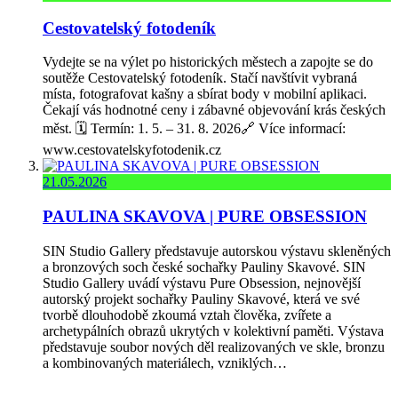
Cestovatelský fotodeník
Vydejte se na výlet po historických městech a zapojte se do
soutěže Cestovatelský fotodeník. Stačí navštívit vybraná
místa, fotografovat kašny a sbírat body v mobilní aplikaci.
Čekají vás hodnotné ceny i zábavné objevování krás českých
měst. 🗓️ Termín: 1. 5. – 31. 8. 2026🔗 Více informací:
www.cestovatelskyfotodenik.cz
21.05.2026
PAULINA SKAVOVA | PURE OBSESSION
SIN Studio Gallery představuje autorskou výstavu skleněných
a bronzových soch české sochařky Pauliny Skavové. SIN
Studio Gallery uvádí výstavu Pure Obsession, nejnovější
autorský projekt sochařky Pauliny Skavové, která ve své
tvorbě dlouhodobě zkoumá vztah člověka, zvířete a
archetypálních obrazů ukrytých v kolektivní paměti. Výstava
představuje soubor nových děl realizovaných ve skle, bronzu
a kombinovaných materiálech, vzniklých…