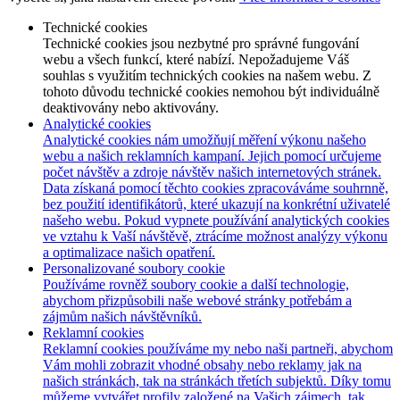
Technické cookies
Technické cookies jsou nezbytné pro správné fungování
webu a všech funkcí, které nabízí. Nepožadujeme Váš
souhlas s využitím technických cookies na našem webu. Z
tohoto důvodu technické cookies nemohou být individuálně
deaktivovány nebo aktivovány.
Analytické cookies
Analytické cookies nám umožňují měření výkonu našeho
webu a našich reklamních kampaní. Jejich pomocí určujeme
počet návštěv a zdroje návštěv našich internetových stránek.
Data získaná pomocí těchto cookies zpracováváme souhrnně,
bez použití identifikátorů, které ukazují na konkrétní uživatelé
našeho webu. Pokud vypnete používání analytických cookies
ve vztahu k Vaší návštěvě, ztrácíme možnost analýzy výkonu
a optimalizace našich opatření.
Personalizované soubory cookie
Používáme rovněž soubory cookie a další technologie,
abychom přizpůsobili naše webové stránky potřebám a
zájmům našich návštěvníků.
Reklamní cookies
Reklamní cookies používáme my nebo naši partneři, abychom
Vám mohli zobrazit vhodné obsahy nebo reklamy jak na
našich stránkách, tak na stránkách třetích subjektů. Díky tomu
můžeme vytvářet profily založené na Vašich zájmech, tak