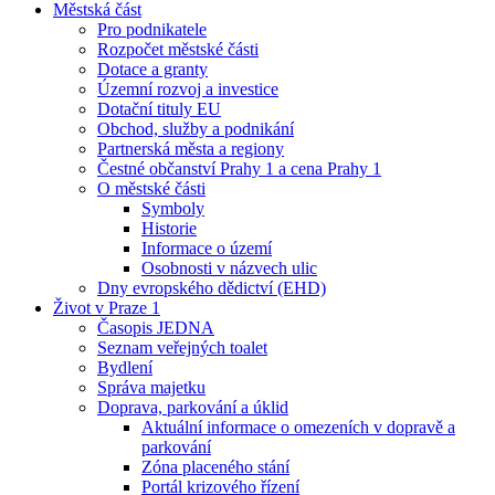
Městská část
Pro podnikatele
Rozpočet městské části
Dotace a granty
Územní rozvoj a investice
Dotační tituly EU
Obchod, služby a podnikání
Partnerská města a regiony
Čestné občanství Prahy 1 a cena Prahy 1
O městské části
Symboly
Historie
Informace o území
Osobnosti v názvech ulic
Dny evropského dědictví (EHD)
Život v Praze 1
Časopis JEDNA
Seznam veřejných toalet
Bydlení
Správa majetku
Doprava, parkování a úklid
Aktuální informace o omezeních v dopravě a
parkování
Zóna placeného stání
Portál krizového řízení