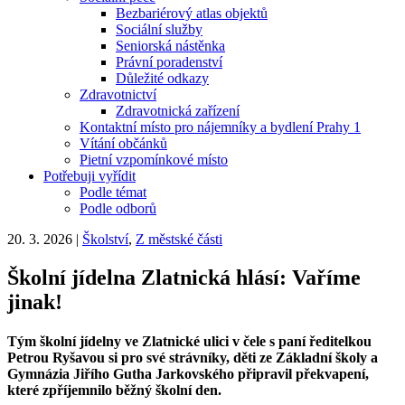
Bezbariérový atlas objektů
Sociální služby
Seniorská nástěnka
Právní poradenství
Důležité odkazy
Zdravotnictví
Zdravotnická zařízení
Kontaktní místo pro nájemníky a bydlení Prahy 1
Vítání občánků
Pietní vzpomínkové místo
Potřebuji vyřídit
Podle témat
Podle odborů
20. 3. 2026
|
Školství
,
Z městské části
Školní jídelna Zlatnická hlásí: Vaříme
jinak!
Tým školní jídelny ve Zlatnické ulici v čele s paní ředitelkou
Petrou Ryšavou si pro své strávníky, děti ze Základní školy a
Gymnázia Jiřího Gutha Jarkovského připravil překvapení,
které zpříjemnilo běžný školní den.