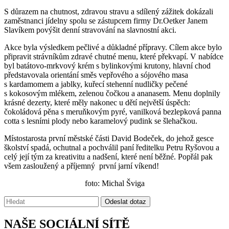
S důrazem na chutnost, zdravou stravu a sdílený zážitek dokázali
zaměstnanci jídelny spolu se zástupcem firmy Dr.Oetker Janem
Slavíkem povýšit denní stravování na slavnostní akci.
Akce byla výsledkem pečlivé a důkladné přípravy. Cílem akce bylo
připravit strávníkům zdravé chutné menu, které překvapí. V nabídce
byl batátovo-mrkvový krém s bylinkovými krutony, hlavní chod
představovala orientání směs vepřového a sójového masa
s kardamomem a jablky, kuřecí stehenní nudličky pečené
s kokosovým mlékem, zelenou čočkou a ananasem. Menu doplnily
krásné dezerty, které měly nakonec u dětí největší úspěch:
čokoládová pěna s meruňkovým pyré, vanilková bezlepková panna
cotta s lesními plody nebo karamelový pudink se šlehačkou.
Místostarosta první městské části David Bodeček, do jehož gesce
školství spadá, ochutnal a pochválil paní ředitelku Petru Ryšovou a
celý její tým za kreativitu a nadšení, které není běžné. Popřál pak
všem zasloužený a příjemný první jarní víkend!
foto: Michal Šviga
Vyhledávání:
Odeslat dotaz
NAŠE SOCIÁLNÍ SÍTĚ