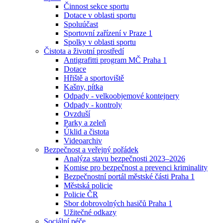
Činnost sekce sportu
Dotace v oblasti sportu
Spoluúčast
Sportovní zařízení v Praze 1
Spolky v oblasti sportu
Čistota a životní prostředí
Antigrafitti program MČ Praha 1
Dotace
Hřiště a sportoviště
Kašny, pítka
Odpady - velkoobjemové kontejnery
Odpady - kontroly
Ovzduší
Parky a zeleň
Úklid a čistota
Videoarchiv
Bezpečnost a veřejný pořádek
Analýza stavu bezpečnosti 2023–2026
Komise pro bezpečnost a prevenci kriminality
Bezpečnostní portál městské části Praha 1
Městská policie
Policie ČR
Sbor dobrovolných hasičů Praha 1
Užitečné odkazy
Sociální péče