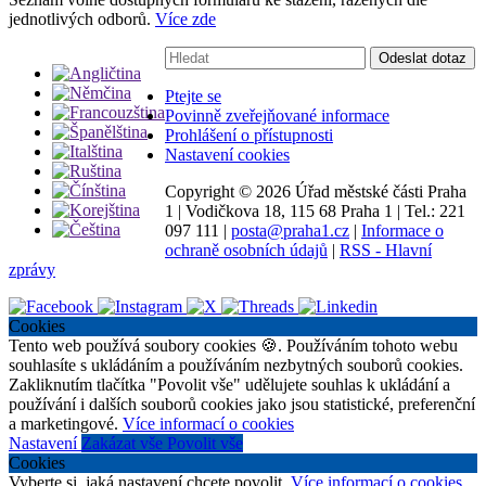
jednotlivých odborů.
Více zde
Vyhledávání:
Odeslat dotaz
Ptejte se
Povinně zveřejňované informace
Prohlášení o přístupnosti
Nastavení cookies
Copyright ©
2026 Úřad městské části Praha
1
|
Vodičkova 18, 115 68 Praha 1
|
Tel.: 221
097 111
|
posta@praha1.cz
|
Informace o
ochraně osobních údajů
|
RSS - Hlavní
zprávy
Cookies
Tento web používá soubory cookies 🍪. Používáním tohoto webu
souhlasíte s ukládáním a používáním nezbytných souborů cookies.
Zakliknutím tlačítka "Povolit vše" udělujete souhlas k ukládání a
používání i dalších souborů cookies jako jsou statistické, preferenční
a marketingové.
Více informací o cookies
Nastavení
Zakázat vše
Povolit vše
Cookies
Vyberte si, jaká nastavení chcete povolit.
Více informací o cookies