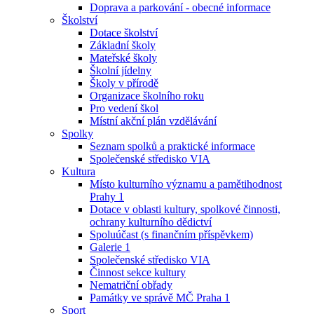
Doprava a parkování - obecné informace
Školství
Dotace školství
Základní školy
Mateřské školy
Školní jídelny
Školy v přírodě
Organizace školního roku
Pro vedení škol
Místní akční plán vzdělávání
Spolky
Seznam spolků a praktické informace
Společenské středisko VIA
Kultura
Místo kulturního významu a pamětihodnost
Prahy 1
Dotace v oblasti kultury, spolkové činnosti,
ochrany kulturního dědictví
Spoluúčast (s finančním příspěvkem)
Galerie 1
Společenské středisko VIA
Činnost sekce kultury
Nematriční obřady
Památky ve správě MČ Praha 1
Sport