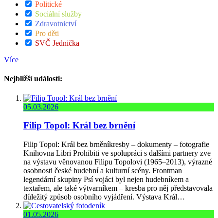
Politické
Sociální služby
Zdravotnictví
Pro děti
SVČ Jednička
Více
Nejbližší události:
05.03.2026
Filip Topol: Král bez brnění
Filip Topol: Král bez brněníkresby – dokumenty – fotografie
Knihovna Libri Prohibiti ve spolupráci s dalšími partnery zve
na výstavu věnovanou Filipu Topolovi (1965–2013), výrazné
osobnosti české hudební a kulturní scény. Frontman
legendární skupiny Psí vojáci byl nejen hudebníkem a
textařem, ale také výtvarníkem – kresba pro něj představovala
důležitý způsob osobního vyjádření. Výstava Král…
01.05.2026