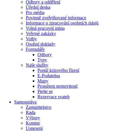
Odbory a oddělení
Úřední deska
Pro média
Povinně zveřejňované informace
Informace o zpracování osobních údajů
Volná pracovní místa
Veřejné zakázky
Volby
Osobní doklady
Formuláře
Odbory
Typy
Naše služby
Portál krizového řízení
E-Podatelna
Mapy
Pronájem nemovitostí
Ptejte se
Rezervace svateb
Samospráva
Zastupitelstvo
Rada
Výbory
Komise
Usnesení