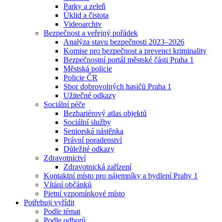
Parky a zeleň
Úklid a čistota
Videoarchiv
Bezpečnost a veřejný pořádek
Analýza stavu bezpečnosti 2023–2026
Komise pro bezpečnost a prevenci kriminality
Bezpečnostní portál městské části Praha 1
Městská policie
Policie ČR
Sbor dobrovolných hasičů Praha 1
Užitečné odkazy
Sociální péče
Bezbariérový atlas objektů
Sociální služby
Seniorská nástěnka
Právní poradenství
Důležité odkazy
Zdravotnictví
Zdravotnická zařízení
Kontaktní místo pro nájemníky a bydlení Prahy 1
Vítání občánků
Pietní vzpomínkové místo
Potřebuji vyřídit
Podle témat
Podle odborů