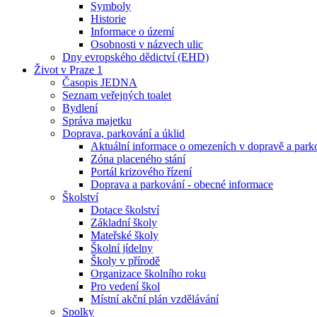
Symboly
Historie
Informace o území
Osobnosti v názvech ulic
Dny evropského dědictví (EHD)
Život v Praze 1
Časopis JEDNA
Seznam veřejných toalet
Bydlení
Správa majetku
Doprava, parkování a úklid
Aktuální informace o omezeních v dopravě a park
Zóna placeného stání
Portál krizového řízení
Doprava a parkování - obecné informace
Školství
Dotace školství
Základní školy
Mateřské školy
Školní jídelny
Školy v přírodě
Organizace školního roku
Pro vedení škol
Místní akční plán vzdělávání
Spolky