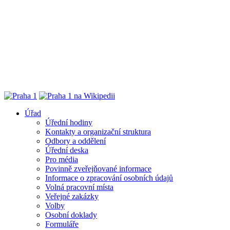
Úřad
Úřední hodiny
Kontakty a organizační struktura
Odbory a oddělení
Úřední deska
Pro média
Povinně zveřejňované informace
Informace o zpracování osobních údajů
Volná pracovní místa
Veřejné zakázky
Volby
Osobní doklady
Formuláře