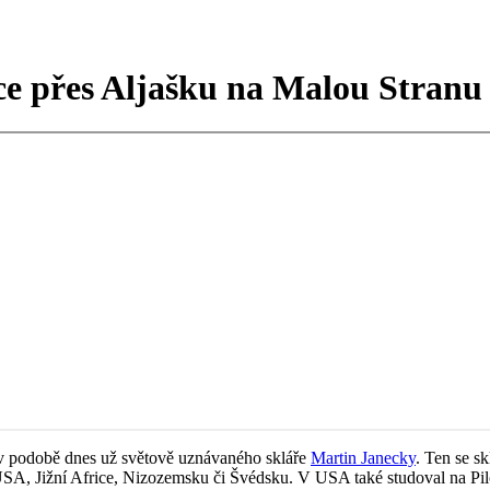
ce přes Aljašku na Malou Stranu
o v podobě dnes už světově uznávaného skláře
Martin Janecky
. Ten se s
 USA, Jižní Africe, Nizozemsku či Švédsku. V USA také studoval na Pi