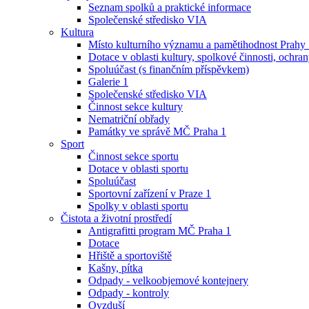
Seznam spolků a praktické informace
Společenské středisko VIA
Kultura
Místo kulturního významu a pamětihodnost Prahy
Dotace v oblasti kultury, spolkové činnosti, ochran
Spoluúčast (s finančním příspěvkem)
Galerie 1
Společenské středisko VIA
Činnost sekce kultury
Nematriční obřady
Památky ve správě MČ Praha 1
Sport
Činnost sekce sportu
Dotace v oblasti sportu
Spoluúčast
Sportovní zařízení v Praze 1
Spolky v oblasti sportu
Čistota a životní prostředí
Antigrafitti program MČ Praha 1
Dotace
Hřiště a sportoviště
Kašny, pítka
Odpady - velkoobjemové kontejnery
Odpady - kontroly
Ovzduší