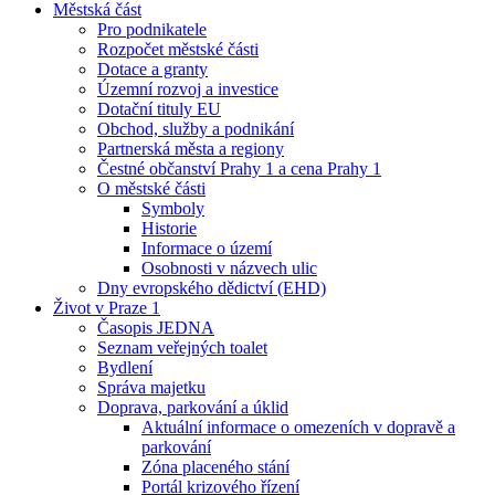
Městská část
Pro podnikatele
Rozpočet městské části
Dotace a granty
Územní rozvoj a investice
Dotační tituly EU
Obchod, služby a podnikání
Partnerská města a regiony
Čestné občanství Prahy 1 a cena Prahy 1
O městské části
Symboly
Historie
Informace o území
Osobnosti v názvech ulic
Dny evropského dědictví (EHD)
Život v Praze 1
Časopis JEDNA
Seznam veřejných toalet
Bydlení
Správa majetku
Doprava, parkování a úklid
Aktuální informace o omezeních v dopravě a
parkování
Zóna placeného stání
Portál krizového řízení