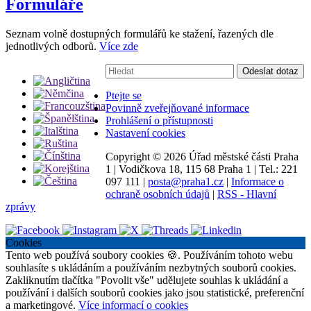
Formuláře
Seznam volně dostupných formulářů ke stažení, řazených dle
jednotlivých odborů.
Více zde
Vyhledávání:
Odeslat dotaz
Ptejte se
Povinně zveřejňované informace
Prohlášení o přístupnosti
Nastavení cookies
Copyright ©
2026 Úřad městské části Praha
1
|
Vodičkova 18, 115 68 Praha 1
|
Tel.: 221
097 111
|
posta@praha1.cz
|
Informace o
ochraně osobních údajů
|
RSS - Hlavní
zprávy
Cookies
Tento web používá soubory cookies 🍪. Používáním tohoto webu
souhlasíte s ukládáním a používáním nezbytných souborů cookies.
Zakliknutím tlačítka "Povolit vše" udělujete souhlas k ukládání a
používání i dalších souborů cookies jako jsou statistické, preferenční
a marketingové.
Více informací o cookies