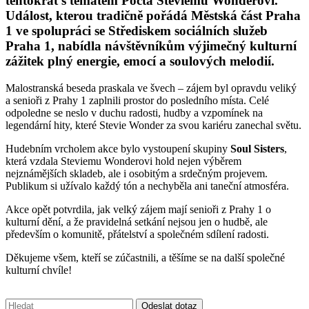
tentokrát s tématem Pocta Steviemu Wonderovi.
Událost, kterou tradičně pořádá Městská část Praha
1 ve spolupráci se Střediskem sociálních služeb
Praha 1, nabídla návštěvníkům výjimečný kulturní
zážitek plný energie, emocí a soulových melodií.
Malostranská beseda praskala ve švech – zájem byl opravdu veliký
a senioři z Prahy 1 zaplnili prostor do posledního místa. Celé
odpoledne se neslo v duchu radosti, hudby a vzpomínek na
legendární hity, které Stevie Wonder za svou kariéru zanechal světu.
Hudebním vrcholem akce bylo vystoupení skupiny
Soul Sisters
,
která vzdala Steviemu Wonderovi hold nejen výběrem
nejznámějších skladeb, ale i osobitým a srdečným projevem.
Publikum si užívalo každý tón a nechyběla ani taneční atmosféra.
Akce opět potvrdila, jak velký zájem mají senioři z Prahy 1 o
kulturní dění, a že pravidelná setkání nejsou jen o hudbě, ale
především o komunitě, přátelství a společném sdílení radosti.
Děkujeme všem, kteří se zúčastnili, a těšíme se na další společné
kulturní chvíle!
Vyhledávání:
Odeslat dotaz