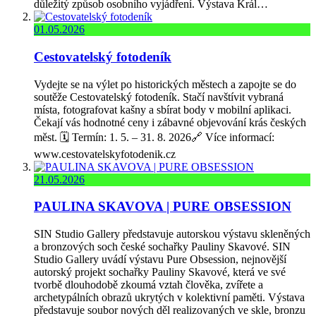
důležitý způsob osobního vyjádření. Výstava Král…
01.05.2026
Cestovatelský fotodeník
Vydejte se na výlet po historických městech a zapojte se do
soutěže Cestovatelský fotodeník. Stačí navštívit vybraná
místa, fotografovat kašny a sbírat body v mobilní aplikaci.
Čekají vás hodnotné ceny i zábavné objevování krás českých
měst. 🗓️ Termín: 1. 5. – 31. 8. 2026🔗 Více informací:
www.cestovatelskyfotodenik.cz
21.05.2026
PAULINA SKAVOVA | PURE OBSESSION
SIN Studio Gallery představuje autorskou výstavu skleněných
a bronzových soch české sochařky Pauliny Skavové. SIN
Studio Gallery uvádí výstavu Pure Obsession, nejnovější
autorský projekt sochařky Pauliny Skavové, která ve své
tvorbě dlouhodobě zkoumá vztah člověka, zvířete a
archetypálních obrazů ukrytých v kolektivní paměti. Výstava
představuje soubor nových děl realizovaných ve skle, bronzu