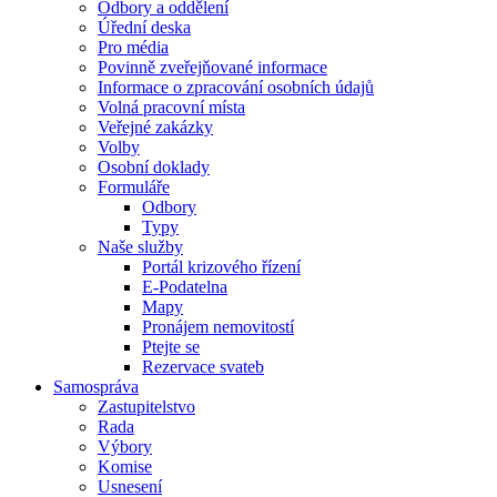
Odbory a oddělení
Úřední deska
Pro média
Povinně zveřejňované informace
Informace o zpracování osobních údajů
Volná pracovní místa
Veřejné zakázky
Volby
Osobní doklady
Formuláře
Odbory
Typy
Naše služby
Portál krizového řízení
E-Podatelna
Mapy
Pronájem nemovitostí
Ptejte se
Rezervace svateb
Samospráva
Zastupitelstvo
Rada
Výbory
Komise
Usnesení