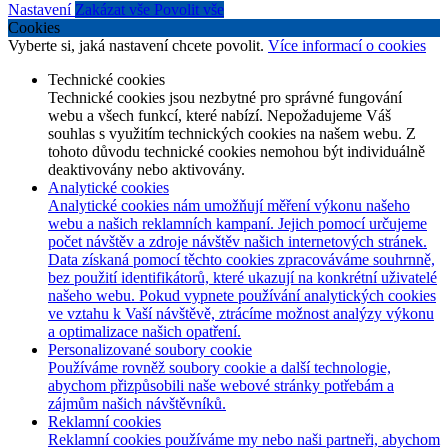
Nastavení
Zakázat vše
Povolit vše
Cookies
Vyberte si, jaká nastavení chcete povolit.
Více informací o cookies
Technické cookies
Technické cookies jsou nezbytné pro správné fungování
webu a všech funkcí, které nabízí. Nepožadujeme Váš
souhlas s využitím technických cookies na našem webu. Z
tohoto důvodu technické cookies nemohou být individuálně
deaktivovány nebo aktivovány.
Analytické cookies
Analytické cookies nám umožňují měření výkonu našeho
webu a našich reklamních kampaní. Jejich pomocí určujeme
počet návštěv a zdroje návštěv našich internetových stránek.
Data získaná pomocí těchto cookies zpracováváme souhrnně,
bez použití identifikátorů, které ukazují na konkrétní uživatelé
našeho webu. Pokud vypnete používání analytických cookies
ve vztahu k Vaší návštěvě, ztrácíme možnost analýzy výkonu
a optimalizace našich opatření.
Personalizované soubory cookie
Používáme rovněž soubory cookie a další technologie,
abychom přizpůsobili naše webové stránky potřebám a
zájmům našich návštěvníků.
Reklamní cookies
Reklamní cookies používáme my nebo naši partneři, abychom