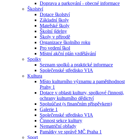
Doprava a parkování - obecné informace
Školství
Dotace školství
Základní školy
Mateřské školy
Školní jídelny
Školy v přírodě
Organizace školního roku
Pro vedení škol
Místní akční plán vzdělávání
Spolky
Seznam spolků a praktické informace
Společenské středisko VIA
Kultura
Místo kulturního významu a pamětihodnost
Prahy 1
Dotace v oblasti kultury, spolkové činnosti,
ochrany kulturního dědictví
Spoluúčast (s finančním příspěvkem)
Galerie 1
Společenské středisko VIA
Činnost sekce kultury
Nematriční obřady
Památky ve správě MČ Praha 1
Sport