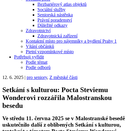
Bezbariérový atlas objektů
Sociální služby
Seniorská nástěnka
Právní poradenství
Důležité odkazy
Zdravotnictví
Zdravotnická zařízení
Kontaktní místo pro nájemníky a bydlení Prahy 1
Vítání občánků
Pietní vzpomínkové místo
Potřebuji vyřídit
Podle témat
Podle odborů
12. 6. 2025
|
pro seniory
,
Z městské části
Setkání s kulturou: Pocta Steviemu
Wonderovi rozzářila Malostranskou
besedu
Ve středu 11. června 2025 se v Malostranské besedě
uskutečnilo další z oblíbených Setkání s kulturou,