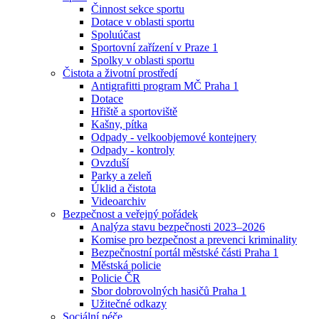
Činnost sekce sportu
Dotace v oblasti sportu
Spoluúčast
Sportovní zařízení v Praze 1
Spolky v oblasti sportu
Čistota a životní prostředí
Antigrafitti program MČ Praha 1
Dotace
Hřiště a sportoviště
Kašny, pítka
Odpady - velkoobjemové kontejnery
Odpady - kontroly
Ovzduší
Parky a zeleň
Úklid a čistota
Videoarchiv
Bezpečnost a veřejný pořádek
Analýza stavu bezpečnosti 2023–2026
Komise pro bezpečnost a prevenci kriminality
Bezpečnostní portál městské části Praha 1
Městská policie
Policie ČR
Sbor dobrovolných hasičů Praha 1
Užitečné odkazy
Sociální péče