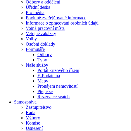
Odbory a oddělení
Úřední deska
Pro média
Povinně zveřejňované informace
Informace o zpracování osobních údajů
Volná pracovní místa
Veřejné zakázky
Volby
Osobní doklady
Formuláře
Odbory
Typy
Naše služby
Portál krizového řízení
E-Podatelna
Mapy
Pronájem nemovitostí
Ptejte se
Rezervace svateb
Samospráva
Zastupitelstvo
Rada
Výbory
Komise
Usnesení