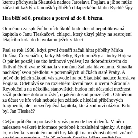
kterou přichystala Skautská nadace Jaroslava Foglara a jíž se může
zúčastnit každý z fanoušků příběhů chlapeckého klubu Rychlé šípy.
Hra běží od 8. prosince a potrvá až do 8. března.
Odměnou za splnění herních úkolů bude dosud nepublikovaná
kapitola o Janu Tleskačovi, chlapci, který ukryl plány na sestrojení
létajícího kola do hlavolamu ježek v kleci.
Psal se rok 1938, když první čtenáři začali hltat příběhy Mirka
Dušína, Červenáčka, Jarky Metelky, Rychlonožky a Jindry Hojera.
O pár let později se tito hrdinové vydávají za dobrodružstvím do
fiktivní čtvrti zvané Stínadla v románu Záhada hlavolamu. Stínadla
nacházejí svou předlohu v potemnělých uličkách staré Prahy. A
právě do jejich zákoutí vás zavede hra od Skautské nadace Jaroslava
Foglara. Odehrává se na rozlehlém území mezi ulicemi Národní a
Revoluční a na několika stanovištích budou mít účastníci možnost
zažít podobné dobrodružství, o jakém dosud pouze četli. Odměnou
za účast ve hře však nebude jen zážitek z hledání příběhových
fragmentů, ale i nezveřejněná kapitola, která zodpoví otázku: Kdo
byl Jan Tleskač?
Celým průběhem poutavé hry vás provede herní deník. V něm
naleznete veškeré informace potřebné k rozluštění tajenky. A nejen
to, v deníku samotném autoři hry lákají i na možnost objevit známé