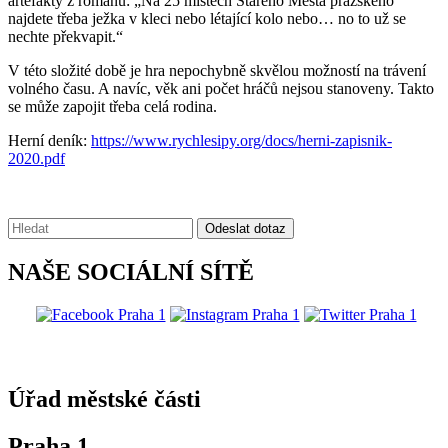
artefakty z románu: „Na 25 místech Starého Města pražského
najdete třeba ježka v kleci nebo létající kolo nebo… no to už se
nechte překvapit.“
V této složité době je hra nepochybně skvělou možností na trávení
volného času. A navíc, věk ani počet hráčů nejsou stanoveny. Takto
se může zapojit třeba celá rodina.
Herní deník:
https://www.rychlesipy.org/docs/herni-zapisnik-
2020.pdf
Vyhledávání:
Odeslat dotaz
NAŠE SOCIÁLNÍ SÍTĚ
@praha1
Úřad městské části
Praha 1