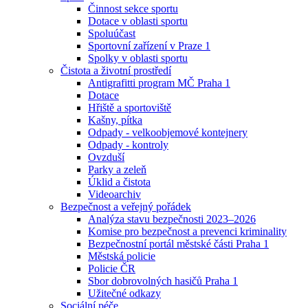
Činnost sekce sportu
Dotace v oblasti sportu
Spoluúčast
Sportovní zařízení v Praze 1
Spolky v oblasti sportu
Čistota a životní prostředí
Antigrafitti program MČ Praha 1
Dotace
Hřiště a sportoviště
Kašny, pítka
Odpady - velkoobjemové kontejnery
Odpady - kontroly
Ovzduší
Parky a zeleň
Úklid a čistota
Videoarchiv
Bezpečnost a veřejný pořádek
Analýza stavu bezpečnosti 2023–2026
Komise pro bezpečnost a prevenci kriminality
Bezpečnostní portál městské části Praha 1
Městská policie
Policie ČR
Sbor dobrovolných hasičů Praha 1
Užitečné odkazy
Sociální péče