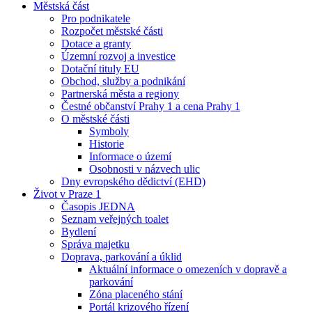
Městská část
Pro podnikatele
Rozpočet městské části
Dotace a granty
Územní rozvoj a investice
Dotační tituly EU
Obchod, služby a podnikání
Partnerská města a regiony
Čestné občanství Prahy 1 a cena Prahy 1
O městské části
Symboly
Historie
Informace o území
Osobnosti v názvech ulic
Dny evropského dědictví (EHD)
Život v Praze 1
Časopis JEDNA
Seznam veřejných toalet
Bydlení
Správa majetku
Doprava, parkování a úklid
Aktuální informace o omezeních v dopravě a
parkování
Zóna placeného stání
Portál krizového řízení