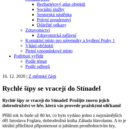
Bezbariérový atlas objektů
Sociální služby
Seniorská nástěnka
Právní poradenství
Důležité odkazy
Zdravotnictví
Zdravotnická zařízení
Kontaktní místo pro nájemníky a bydlení Prahy 1
Vítání občánků
Pietní vzpomínkové místo
Potřebuji vyřídit
Podle témat
Podle odborů
16. 12. 2020
|
Z městské části
Rychlé šípy se vracejí do Stínadel
Rychlé šípy se vracejí do Stínadel! Prožijte znovu jejich
dobrodružství ve hře, která vás provede pražskými uličkami!
Příští rok to bude už 80 let, co bylo vydáno jedno z nejznámějších
děl Jaroslava Foglara, dobrodružná kniha Záhada hlavolamu. A to je
ideální příležitost připomenout si jubileum prostřednictvím hry,