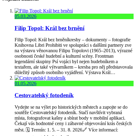
05.03.2026
Filip Topol: Král bez brnění
Filip Topol: Král bez brněníkresby – dokumenty – fotografie
Knihovna Libri Prohibiti ve spolupráci s dalšími partnery zve
na výstavu věnovanou Filipu Topolovi (1965–2013), výrazné
osobnosti české hudební a kulturní scény. Frontman
legendární skupiny Psí vojáci byl nejen hudebníkem a
textařem, ale také výtvarníkem – kresba pro něj představovala
důležitý způsob osobního vyjádření. Výstava Král…
01.05.2026
Cestovatelský fotodeník
Vydejte se na výlet po historických městech a zapojte se do
soutěže Cestovatelský fotodeník. Stačí navštívit vybraná
místa, fotografovat kašny a sbírat body v mobilní aplikaci.
Čekají vás hodnotné ceny i zábavné objevování krás českých
měst. 🗓️ Termín: 1. 5. – 31. 8. 2026🔗 Více informací: