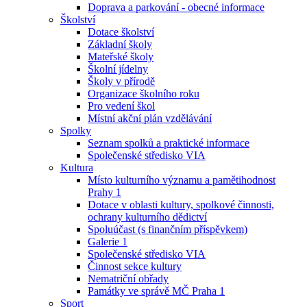
Doprava a parkování - obecné informace
Školství
Dotace školství
Základní školy
Mateřské školy
Školní jídelny
Školy v přírodě
Organizace školního roku
Pro vedení škol
Místní akční plán vzdělávání
Spolky
Seznam spolků a praktické informace
Společenské středisko VIA
Kultura
Místo kulturního významu a pamětihodnost
Prahy 1
Dotace v oblasti kultury, spolkové činnosti,
ochrany kulturního dědictví
Spoluúčast (s finančním příspěvkem)
Galerie 1
Společenské středisko VIA
Činnost sekce kultury
Nematriční obřady
Památky ve správě MČ Praha 1
Sport