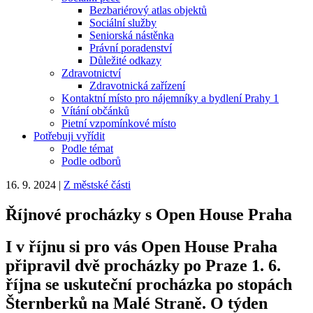
Bezbariérový atlas objektů
Sociální služby
Seniorská nástěnka
Právní poradenství
Důležité odkazy
Zdravotnictví
Zdravotnická zařízení
Kontaktní místo pro nájemníky a bydlení Prahy 1
Vítání občánků
Pietní vzpomínkové místo
Potřebuji vyřídit
Podle témat
Podle odborů
16. 9. 2024
|
Z městské části
Říjnové procházky s Open House Praha
I v říjnu si pro vás Open House Praha
připravil dvě procházky po Praze 1. 6.
října se uskuteční procházka po stopách
Šternberků na Malé Straně. O týden