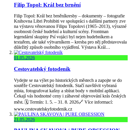
Filip Topol: Král bez brnění
Filip Topol: Král bez brněníkresby – dokumenty – fotografie
Knihovna Libri Prohibiti ve spolupráci s dalšími partnery zve
na výstavu věnovanou Filipu Topolovi (1965–2013), výrazné
osobnosti české hudební a kulturní scény. Frontman
legendární skupiny Psí vojáci byl nejen hudebníkem a
textařem, ale také výtvarníkem – kresba pro něj představovala
důležitý způsob osobního vyjádření. Výstava Král…
01.05.2026
Cestovatelský fotodeník
Vydejte se na výlet po historických městech a zapojte se do
soutěže Cestovatelský fotodeník. Stačí navštívit vybraná
místa, fotografovat kašny a sbírat body v mobilní aplikaci.
Čekají vás hodnotné ceny i zábavné objevování krás českých
měst. 🗓️ Termín: 1. 5. – 31. 8. 2026🔗 Více informací:
www.cestovatelskyfotodenik.cz
21.05.2026