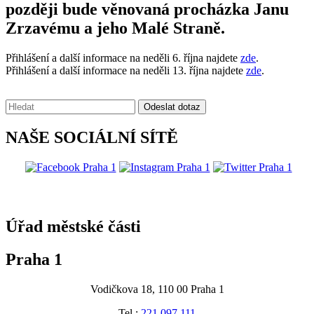
později bude věnovaná procházka Janu
Zrzavému a jeho Malé Straně.
Přihlášení a další informace na neděli 6. října najdete
zde
.
Přihlášení a další informace na neděli 13. října najdete
zde
.
Vyhledávání:
Odeslat dotaz
NAŠE SOCIÁLNÍ SÍTĚ
@praha1
Úřad městské části
Praha 1
Vodičkova 18, 110 00 Praha 1
Tel.:
221 097 111