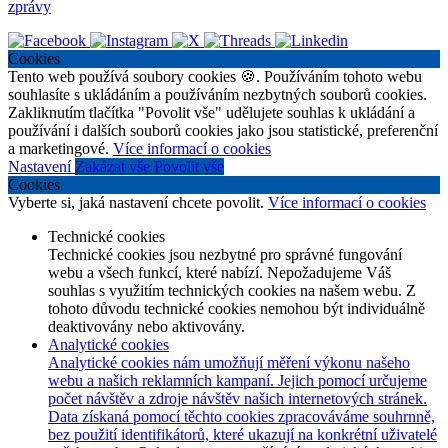
zprávy
Cookies
Tento web používá soubory cookies 🍪. Používáním tohoto webu
souhlasíte s ukládáním a používáním nezbytných souborů cookies.
Zakliknutím tlačítka "Povolit vše" udělujete souhlas k ukládání a
používání i dalších souborů cookies jako jsou statistické, preferenční
a marketingové.
Více informací o cookies
Nastavení
Zakázat vše
Povolit vše
Cookies
Vyberte si, jaká nastavení chcete povolit.
Více informací o cookies
Technické cookies
Technické cookies jsou nezbytné pro správné fungování
webu a všech funkcí, které nabízí. Nepožadujeme Váš
souhlas s využitím technických cookies na našem webu. Z
tohoto důvodu technické cookies nemohou být individuálně
deaktivovány nebo aktivovány.
Analytické cookies
Analytické cookies nám umožňují měření výkonu našeho
webu a našich reklamních kampaní. Jejich pomocí určujeme
počet návštěv a zdroje návštěv našich internetových stránek.
Data získaná pomocí těchto cookies zpracováváme souhrnně,
bez použití identifikátorů, které ukazují na konkrétní uživatelé