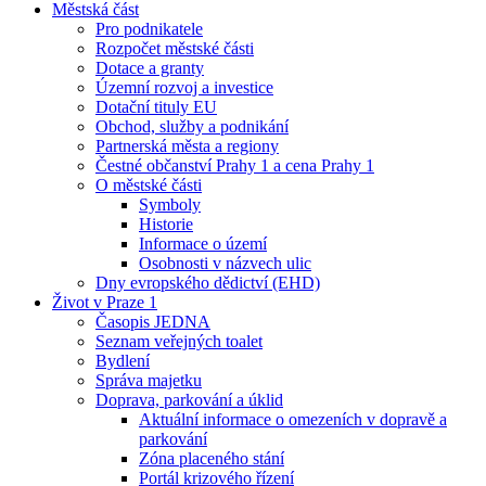
Městská část
Pro podnikatele
Rozpočet městské části
Dotace a granty
Územní rozvoj a investice
Dotační tituly EU
Obchod, služby a podnikání
Partnerská města a regiony
Čestné občanství Prahy 1 a cena Prahy 1
O městské části
Symboly
Historie
Informace o území
Osobnosti v názvech ulic
Dny evropského dědictví (EHD)
Život v Praze 1
Časopis JEDNA
Seznam veřejných toalet
Bydlení
Správa majetku
Doprava, parkování a úklid
Aktuální informace o omezeních v dopravě a
parkování
Zóna placeného stání
Portál krizového řízení