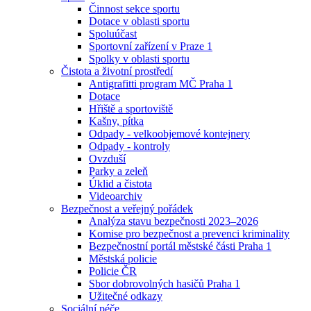
Činnost sekce sportu
Dotace v oblasti sportu
Spoluúčast
Sportovní zařízení v Praze 1
Spolky v oblasti sportu
Čistota a životní prostředí
Antigrafitti program MČ Praha 1
Dotace
Hřiště a sportoviště
Kašny, pítka
Odpady - velkoobjemové kontejnery
Odpady - kontroly
Ovzduší
Parky a zeleň
Úklid a čistota
Videoarchiv
Bezpečnost a veřejný pořádek
Analýza stavu bezpečnosti 2023–2026
Komise pro bezpečnost a prevenci kriminality
Bezpečnostní portál městské části Praha 1
Městská policie
Policie ČR
Sbor dobrovolných hasičů Praha 1
Užitečné odkazy
Sociální péče