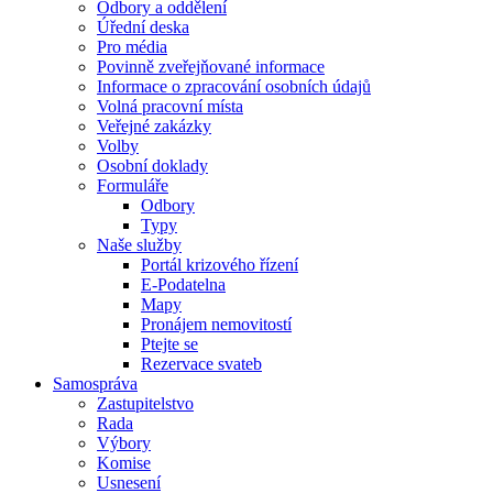
Odbory a oddělení
Úřední deska
Pro média
Povinně zveřejňované informace
Informace o zpracování osobních údajů
Volná pracovní místa
Veřejné zakázky
Volby
Osobní doklady
Formuláře
Odbory
Typy
Naše služby
Portál krizového řízení
E-Podatelna
Mapy
Pronájem nemovitostí
Ptejte se
Rezervace svateb
Samospráva
Zastupitelstvo
Rada
Výbory
Komise
Usnesení