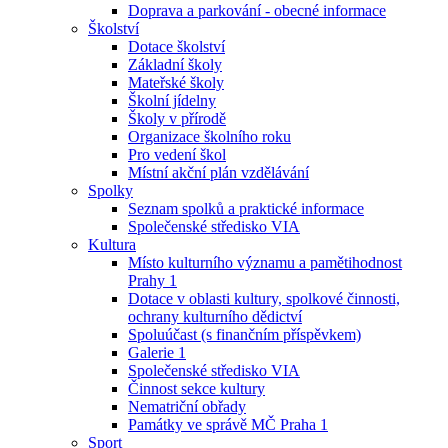
Doprava a parkování - obecné informace
Školství
Dotace školství
Základní školy
Mateřské školy
Školní jídelny
Školy v přírodě
Organizace školního roku
Pro vedení škol
Místní akční plán vzdělávání
Spolky
Seznam spolků a praktické informace
Společenské středisko VIA
Kultura
Místo kulturního významu a pamětihodnost
Prahy 1
Dotace v oblasti kultury, spolkové činnosti,
ochrany kulturního dědictví
Spoluúčast (s finančním příspěvkem)
Galerie 1
Společenské středisko VIA
Činnost sekce kultury
Nematriční obřady
Památky ve správě MČ Praha 1
Sport