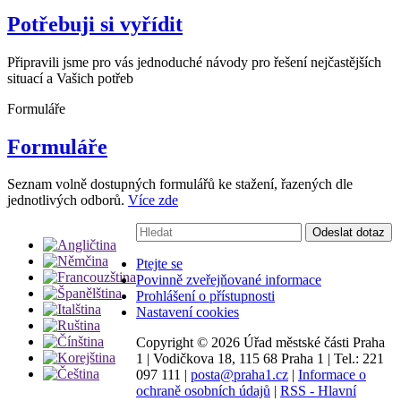
Potřebuji si vyřídit
Připravili jsme pro vás jednoduché návody pro řešení nejčastějších
situací a Vašich potřeb
Formuláře
Formuláře
Seznam volně dostupných formulářů ke stažení, řazených dle
jednotlivých odborů.
Více zde
Vyhledávání:
Odeslat dotaz
Ptejte se
Povinně zveřejňované informace
Prohlášení o přístupnosti
Nastavení cookies
Copyright ©
2026 Úřad městské části Praha
1
|
Vodičkova 18, 115 68 Praha 1
|
Tel.: 221
097 111
|
posta@praha1.cz
|
Informace o
ochraně osobních údajů
|
RSS - Hlavní