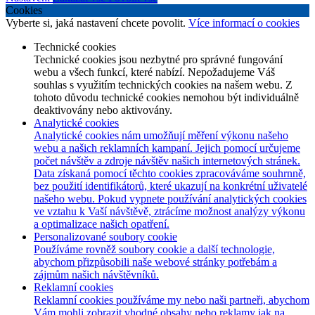
Cookies
Vyberte si, jaká nastavení chcete povolit.
Více informací o cookies
Technické cookies
Technické cookies jsou nezbytné pro správné fungování
webu a všech funkcí, které nabízí. Nepožadujeme Váš
souhlas s využitím technických cookies na našem webu. Z
tohoto důvodu technické cookies nemohou být individuálně
deaktivovány nebo aktivovány.
Analytické cookies
Analytické cookies nám umožňují měření výkonu našeho
webu a našich reklamních kampaní. Jejich pomocí určujeme
počet návštěv a zdroje návštěv našich internetových stránek.
Data získaná pomocí těchto cookies zpracováváme souhrnně,
bez použití identifikátorů, které ukazují na konkrétní uživatelé
našeho webu. Pokud vypnete používání analytických cookies
ve vztahu k Vaší návštěvě, ztrácíme možnost analýzy výkonu
a optimalizace našich opatření.
Personalizované soubory cookie
Používáme rovněž soubory cookie a další technologie,
abychom přizpůsobili naše webové stránky potřebám a
zájmům našich návštěvníků.
Reklamní cookies
Reklamní cookies používáme my nebo naši partneři, abychom
Vám mohli zobrazit vhodné obsahy nebo reklamy jak na