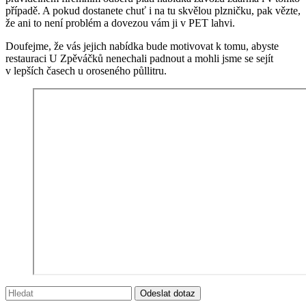
případě. A pokud dostanete chuť i na tu skvělou plzničku, pak vězte,
že ani to není problém a dovezou vám ji v PET lahvi.
Doufejme, že vás jejich nabídka bude motivovat k tomu, abyste
restauraci U Zpěváčků nenechali padnout a mohli jsme se sejít
v lepších časech u oroseného půllitru.
Vyhledávání:
Odeslat dotaz