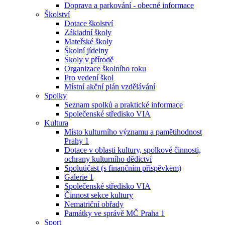
Doprava a parkování - obecné informace
Školství
Dotace školství
Základní školy
Mateřské školy
Školní jídelny
Školy v přírodě
Organizace školního roku
Pro vedení škol
Místní akční plán vzdělávání
Spolky
Seznam spolků a praktické informace
Společenské středisko VIA
Kultura
Místo kulturního významu a pamětihodnost
Prahy 1
Dotace v oblasti kultury, spolkové činnosti,
ochrany kulturního dědictví
Spoluúčast (s finančním příspěvkem)
Galerie 1
Společenské středisko VIA
Činnost sekce kultury
Nematriční obřady
Památky ve správě MČ Praha 1
Sport