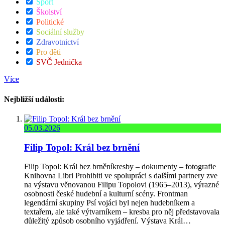
Sport
Školství
Politické
Sociální služby
Zdravotnictví
Pro děti
SVČ Jednička
Více
Nejbližší události:
05.03.2026
Filip Topol: Král bez brnění
Filip Topol: Král bez brněníkresby – dokumenty – fotografie
Knihovna Libri Prohibiti ve spolupráci s dalšími partnery zve
na výstavu věnovanou Filipu Topolovi (1965–2013), výrazné
osobnosti české hudební a kulturní scény. Frontman
legendární skupiny Psí vojáci byl nejen hudebníkem a
textařem, ale také výtvarníkem – kresba pro něj představovala
důležitý způsob osobního vyjádření. Výstava Král…