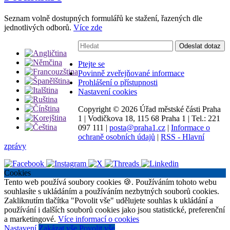
Seznam volně dostupných formulářů ke stažení, řazených dle
jednotlivých odborů.
Více zde
Vyhledávání:
Odeslat dotaz
Ptejte se
Povinně zveřejňované informace
Prohlášení o přístupnosti
Nastavení cookies
Copyright ©
2026 Úřad městské části Praha
1
|
Vodičkova 18, 115 68 Praha 1
|
Tel.: 221
097 111
|
posta@praha1.cz
|
Informace o
ochraně osobních údajů
|
RSS - Hlavní
zprávy
Cookies
Tento web používá soubory cookies 🍪. Používáním tohoto webu
souhlasíte s ukládáním a používáním nezbytných souborů cookies.
Zakliknutím tlačítka "Povolit vše" udělujete souhlas k ukládání a
používání i dalších souborů cookies jako jsou statistické, preferenční
a marketingové.
Více informací o cookies
Nastavení
Zakázat vše
Povolit vše