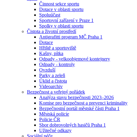
Činnost sekce sportu
Dotace v oblasti sportu
Spoluúčast
Sportovní zařízení v Praze 1
Spolky v oblasti sportu
Čistota a životní prostředí
Antigrafitti program MČ Praha 1
Dotace
Hřiště a sportoviště
Kašny, pítka
Odpady - velkoobjemové kontejnery
Odpady - kontroly
Ovzduší
Parky a zeleň
Úklid a čistota
Videoarchiv
Bezpečnost a veřejný pořádek
Analýza stavu bezpečnosti 2023–2026
Komise pro bezpečnost a prevenci kriminality
Bezpečnostní portál městské části Praha 1
Městská policie
Policie ČR
Sbor dobrovolných hasičů Praha 1
Užitečné odkazy
Sociální péče