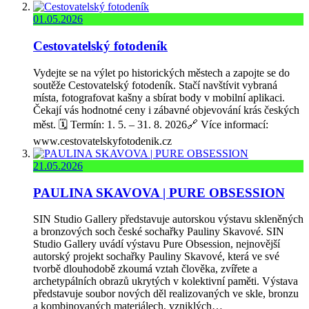
01.05.2026
Cestovatelský fotodeník
Vydejte se na výlet po historických městech a zapojte se do
soutěže Cestovatelský fotodeník. Stačí navštívit vybraná
místa, fotografovat kašny a sbírat body v mobilní aplikaci.
Čekají vás hodnotné ceny i zábavné objevování krás českých
měst. 🗓️ Termín: 1. 5. – 31. 8. 2026🔗 Více informací:
www.cestovatelskyfotodenik.cz
21.05.2026
PAULINA SKAVOVA | PURE OBSESSION
SIN Studio Gallery představuje autorskou výstavu skleněných
a bronzových soch české sochařky Pauliny Skavové. SIN
Studio Gallery uvádí výstavu Pure Obsession, nejnovější
autorský projekt sochařky Pauliny Skavové, která ve své
tvorbě dlouhodobě zkoumá vztah člověka, zvířete a
archetypálních obrazů ukrytých v kolektivní paměti. Výstava
představuje soubor nových děl realizovaných ve skle, bronzu
a kombinovaných materiálech, vzniklých…