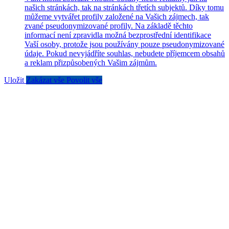
našich stránkách, tak na stránkách třetích subjektů. Díky tomu
můžeme vytvářet profily založené na Vašich zájmech, tak
zvané pseudonymizované profily. Na základě těchto
informací není zpravidla možná bezprostřední identifikace
Vaší osoby, protože jsou používány pouze pseudonymizované
údaje. Pokud nevyjádříte souhlas, nebudete příjemcem obsahů
a reklam přizpůsobených Vašim zájmům.
Uložit
Zakázat vše
Povolit vše