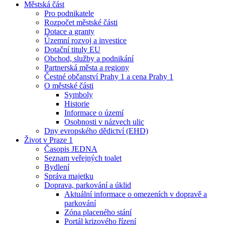
Městská část
Pro podnikatele
Rozpočet městské části
Dotace a granty
Územní rozvoj a investice
Dotační tituly EU
Obchod, služby a podnikání
Partnerská města a regiony
Čestné občanství Prahy 1 a cena Prahy 1
O městské části
Symboly
Historie
Informace o území
Osobnosti v názvech ulic
Dny evropského dědictví (EHD)
Život v Praze 1
Časopis JEDNA
Seznam veřejných toalet
Bydlení
Správa majetku
Doprava, parkování a úklid
Aktuální informace o omezeních v dopravě a
parkování
Zóna placeného stání
Portál krizového řízení