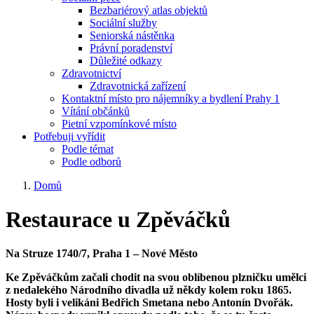
Bezbariérový atlas objektů
Sociální služby
Seniorská nástěnka
Právní poradenství
Důležité odkazy
Zdravotnictví
Zdravotnická zařízení
Kontaktní místo pro nájemníky a bydlení Prahy 1
Vítání občánků
Pietní vzpomínkové místo
Potřebuji vyřídit
Podle témat
Podle odborů
Domů
Restaurace u Zpěváčků
Na Struze 1740/7, Praha 1 – Nové Město
Ke Zpěváčkům začali chodit na svou oblíbenou plzničku umělci
z nedalekého Národního divadla už někdy kolem roku 1865.
Hosty byli i velikáni Bedřich Smetana nebo Antonín Dvořák.