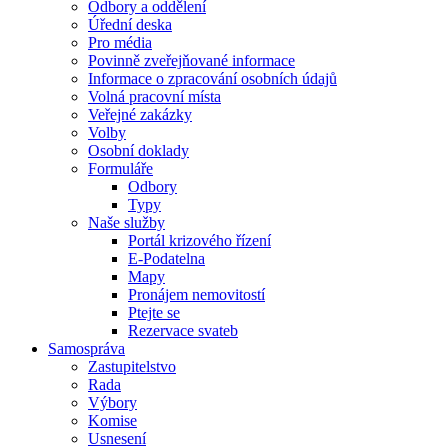
Odbory a oddělení
Úřední deska
Pro média
Povinně zveřejňované informace
Informace o zpracování osobních údajů
Volná pracovní místa
Veřejné zakázky
Volby
Osobní doklady
Formuláře
Odbory
Typy
Naše služby
Portál krizového řízení
E-Podatelna
Mapy
Pronájem nemovitostí
Ptejte se
Rezervace svateb
Samospráva
Zastupitelstvo
Rada
Výbory
Komise
Usnesení