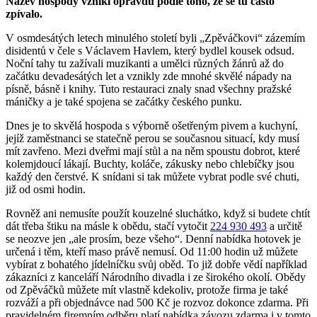
Název hospody vznikl opravdu podle toho, že se tu často
zpívalo.
V osmdesátých letech minulého století byli „Zpěváčkovi“ zázemím
disidentů v čele s Václavem Havlem, který bydlel kousek odsud.
Noční tahy tu zažívali muzikanti a umělci různých žánrů až do
začátku devadesátých let a vznikly zde mnohé skvělé nápady na
písně, básně i knihy. Tuto restauraci znaly snad všechny pražské
máničky a je také spojena se začátky českého punku.
Dnes je to skvělá hospoda s výborně ošetřeným pivem a kuchyní,
jejíž zaměstnanci se statečně perou se současnou situací, kdy musí
mít zavřeno. Mezi dveřmi mají stůl a na něm spoustu dobrot, které
kolemjdoucí lákají. Buchty, koláče, zákusky nebo chlebíčky jsou
každý den čerstvé. K snídani si tak můžete vybrat podle své chuti,
již od osmi hodin.
Rovněž ani nemusíte použít kouzelné sluchátko, když si budete chtít
dát třeba štiku na másle k obědu, stačí vytočit
224 930 493
a určitě
se neozve jen „ale prosím, beze všeho“. Denní nabídka hotovek je
určená i těm, kteří maso právě nemusí. Od 11:00 hodin už můžete
vybírat z bohatého jídelníčku svůj oběd. To již dobře vědí například
zákazníci z kanceláří Národního divadla i ze širokého okolí. Obědy
od Zpěváčků můžete mít vlastně kdekoliv, protože firma je také
rozváží a při objednávce nad 500 Kč je rozvoz dokonce zdarma. Při
pravidelném firemním odběru platí nabídka závozu zdarma i v tomto