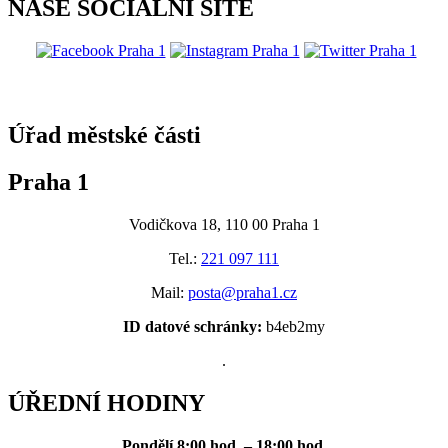
NAŠE SOCIÁLNÍ SÍTĚ
@praha1
Úřad městské části
Praha 1
Vodičkova 18, 110 00 Praha 1
Tel.:
221 097 111
Mail:
posta@praha1.cz
ID datové schránky:
b4eb2my
.
ÚŘEDNÍ HODINY
Pondělí
8:00 hod. – 18:00 hod.