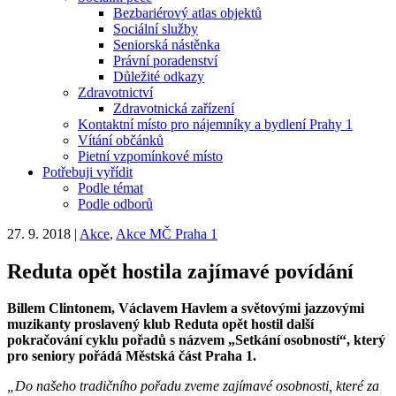
Bezbariérový atlas objektů
Sociální služby
Seniorská nástěnka
Právní poradenství
Důležité odkazy
Zdravotnictví
Zdravotnická zařízení
Kontaktní místo pro nájemníky a bydlení Prahy 1
Vítání občánků
Pietní vzpomínkové místo
Potřebuji vyřídit
Podle témat
Podle odborů
27. 9. 2018
|
Akce
,
Akce MČ Praha 1
Reduta opět hostila zajímavé povídání
Billem Clintonem, Václavem Havlem a světovými jazzovými
muzikanty proslavený klub Reduta opět hostil další
pokračování cyklu pořadů s názvem „Setkání osobností“, který
pro seniory pořádá Městská část Praha 1.
„Do našeho tradičního pořadu zveme zajímavé osobnosti, které za