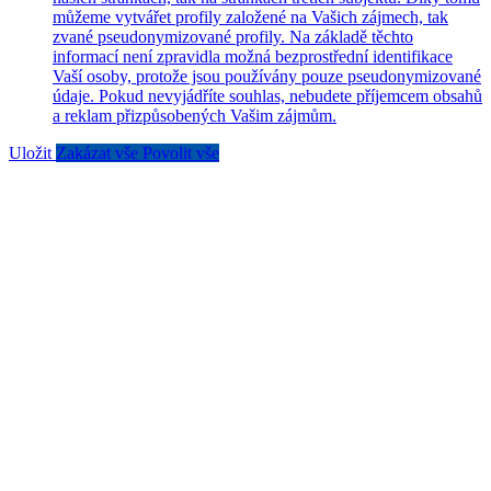
můžeme vytvářet profily založené na Vašich zájmech, tak
zvané pseudonymizované profily. Na základě těchto
informací není zpravidla možná bezprostřední identifikace
Vaší osoby, protože jsou používány pouze pseudonymizované
údaje. Pokud nevyjádříte souhlas, nebudete příjemcem obsahů
a reklam přizpůsobených Vašim zájmům.
Uložit
Zakázat vše
Povolit vše