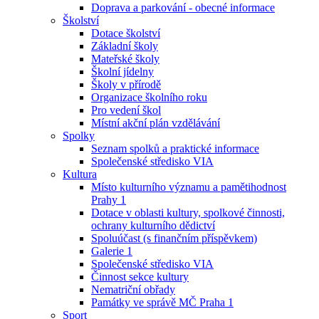
Doprava a parkování - obecné informace
Školství
Dotace školství
Základní školy
Mateřské školy
Školní jídelny
Školy v přírodě
Organizace školního roku
Pro vedení škol
Místní akční plán vzdělávání
Spolky
Seznam spolků a praktické informace
Společenské středisko VIA
Kultura
Místo kulturního významu a pamětihodnost
Prahy 1
Dotace v oblasti kultury, spolkové činnosti,
ochrany kulturního dědictví
Spoluúčast (s finančním příspěvkem)
Galerie 1
Společenské středisko VIA
Činnost sekce kultury
Nematriční obřady
Památky ve správě MČ Praha 1
Sport