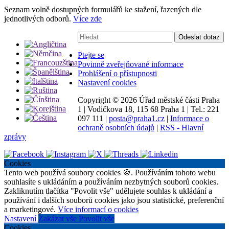
Seznam volně dostupných formulářů ke stažení, řazených dle
jednotlivých odborů.
Více zde
Vyhledávání:
Odeslat dotaz
Ptejte se
Povinně zveřejňované informace
Prohlášení o přístupnosti
Nastavení cookies
Copyright ©
2026 Úřad městské části Praha
1
|
Vodičkova 18, 115 68 Praha 1
|
Tel.: 221
097 111
|
posta@praha1.cz
|
Informace o
ochraně osobních údajů
|
RSS - Hlavní
zprávy
Cookies
Tento web používá soubory cookies 🍪. Používáním tohoto webu
souhlasíte s ukládáním a používáním nezbytných souborů cookies.
Zakliknutím tlačítka "Povolit vše" udělujete souhlas k ukládání a
používání i dalších souborů cookies jako jsou statistické, preferenční
a marketingové.
Více informací o cookies
Nastavení
Zakázat vše
Povolit vše
Cookies