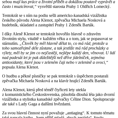
sebou mají kus práce a životní příběh a dokážou poutavě vyprávět a
často i muzicírovat,“
vysvětlil starosta Prahy 1 Oldřich Lomecký.
Tentokrát se s ním na podiu sešli americko-kanadská vizážistka
českého původu Alena Klenot, zpěvačka Michaela Nosková a
hudebník, skladatel a zastupitel Prahy 1 Zdeněk Barták.
I díky Aleně Klenot se tentokrát hovořilo hlavně o zdravém
životním stylu, vitalitě v každém věku a o tom, jak se popasovat se
stárnutím.
„Člověk by měl hlavně dělat to, co má rád, protože u
toho samozřejmě déle zůstane, a tak jestliže má rád procházky a
výlety, měl by se jim co nejčastěji, nejlépe každý den, věnovat. U lidí
nad padesát let je pak důležitější než dříve jídelníček, zejména
antioxidanty, které jsou v zeleném čaji nebo v zelenině a ovoci,“
popsala Alena Klenot.
O hudbu a pěkné písničky se pak tentokrát s úspěchem postarali
zpěvačka Michaela Nosková a na klavír hrající Zdeněk Barták.
Alena Klenot, která před téměř čtyřiceti lety utekla
z komunistického Československa, působila dlouhá léta jako dvorní
vizážistka a stylistka kanadské zpěvačky Céline Dion. Spolupracuje
ale také s Lady Gaga a dalšími hvězdami.
Za svou hlavní činnost nyní považuje „antiaging“. K tomuto tématu
také napsala knihu „Jsem příliš mladá, abych zestárla“. Spolu