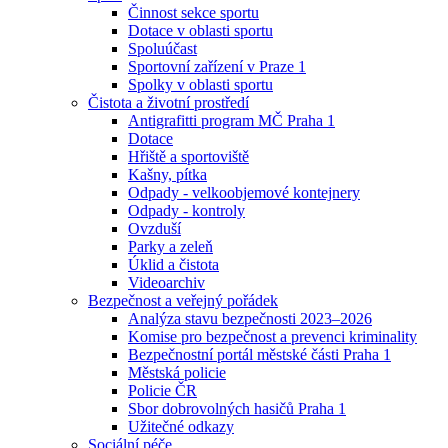
Činnost sekce sportu
Dotace v oblasti sportu
Spoluúčast
Sportovní zařízení v Praze 1
Spolky v oblasti sportu
Čistota a životní prostředí
Antigrafitti program MČ Praha 1
Dotace
Hřiště a sportoviště
Kašny, pítka
Odpady - velkoobjemové kontejnery
Odpady - kontroly
Ovzduší
Parky a zeleň
Úklid a čistota
Videoarchiv
Bezpečnost a veřejný pořádek
Analýza stavu bezpečnosti 2023–2026
Komise pro bezpečnost a prevenci kriminality
Bezpečnostní portál městské části Praha 1
Městská policie
Policie ČR
Sbor dobrovolných hasičů Praha 1
Užitečné odkazy
Sociální péče