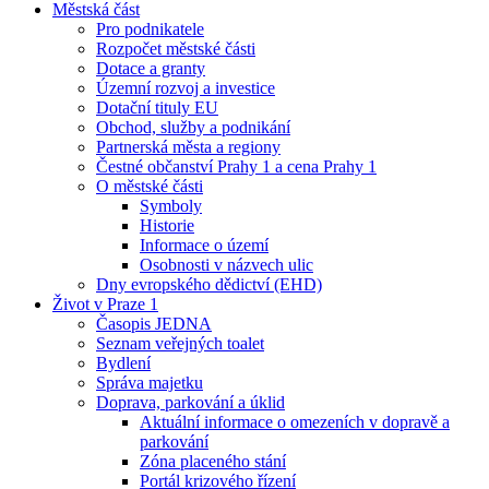
Městská část
Pro podnikatele
Rozpočet městské části
Dotace a granty
Územní rozvoj a investice
Dotační tituly EU
Obchod, služby a podnikání
Partnerská města a regiony
Čestné občanství Prahy 1 a cena Prahy 1
O městské části
Symboly
Historie
Informace o území
Osobnosti v názvech ulic
Dny evropského dědictví (EHD)
Život v Praze 1
Časopis JEDNA
Seznam veřejných toalet
Bydlení
Správa majetku
Doprava, parkování a úklid
Aktuální informace o omezeních v dopravě a
parkování
Zóna placeného stání
Portál krizového řízení