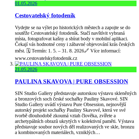
01.05.2026
Cestovatelský fotodeník
Vydejte se na výlet po historických městech a zapojte se do
soutěže Cestovatelský fotodeník. Stačí navštívit vybraná
místa, fotografovat kašny a sbírat body v mobilní aplikaci.
Čekají vás hodnotné ceny i zábavné objevování krás českých
měst. 🗓️ Termín: 1. 5. – 31. 8. 2026🔗 Více informací:
www.cestovatelskyfotodenik.cz
21.05.2026
PAULINA SKAVOVA | PURE OBSESSION
SIN Studio Gallery představuje autorskou výstavu skleněných
a bronzových soch české sochařky Pauliny Skavové. SIN
Studio Gallery uvádí výstavu Pure Obsession, nejnovější
autorský projekt sochařky Pauliny Skavové, která ve své
tvorbě dlouhodobě zkoumá vztah člověka, zvířete a
archetypálních obrazů ukrytých v kolektivní paměti. Výstava
představuje soubor nových děl realizovaných ve skle, bronzu
a kombinovaných materiálech, vzniklých…