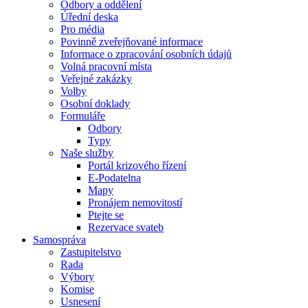
Odbory a oddělení
Úřední deska
Pro média
Povinně zveřejňované informace
Informace o zpracování osobních údajů
Volná pracovní místa
Veřejné zakázky
Volby
Osobní doklady
Formuláře
Odbory
Typy
Naše služby
Portál krizového řízení
E-Podatelna
Mapy
Pronájem nemovitostí
Ptejte se
Rezervace svateb
Samospráva
Zastupitelstvo
Rada
Výbory
Komise
Usnesení