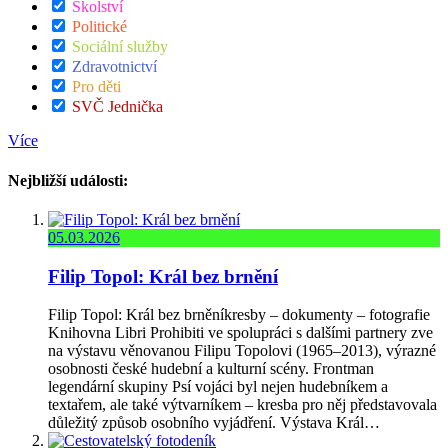
Školství
Politické
Sociální služby
Zdravotnictví
Pro děti
SVČ Jednička
Více
Nejbližší události:
05.03.2026
Filip Topol: Král bez brnění
Filip Topol: Král bez brněníkresby – dokumenty – fotografie
Knihovna Libri Prohibiti ve spolupráci s dalšími partnery zve
na výstavu věnovanou Filipu Topolovi (1965–2013), výrazné
osobnosti české hudební a kulturní scény. Frontman
legendární skupiny Psí vojáci byl nejen hudebníkem a
textařem, ale také výtvarníkem – kresba pro něj představovala
důležitý způsob osobního vyjádření. Výstava Král…