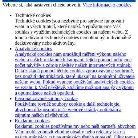
Vyberte si, jaká nastavení chcete povolit.
Více informací o cookies
Technické cookies
Technické cookies jsou nezbytné pro správné fungování
webu a všech funkcí, které nabízí. Nepožadujeme Váš
souhlas s využitím technických cookies na našem webu. Z
tohoto důvodu technické cookies nemohou být individuálně
deaktivovány nebo aktivovány.
Analytické cookies
Analytické cookies nám umožňují měření výkonu našeho
webu a našich reklamních kampaní. Jejich pomocí určujeme
počet návštěv a zdroje návštěv našich internetových stránek.
Data získaná pomocí těchto cookies zpracováváme souhrnně,
bez použití identifikátorů, které ukazují na konkrétní uživatelé
našeho webu. Pokud vypnete používání analytických cookies
ve vztahu k Vaší návštěvě, ztrácíme možnost analýzy výkonu
a optimalizace našich opatření.
Personalizované soubory cookie
Používáme rovněž soubory cookie a další technologie,
abychom přizpůsobili naše webové stránky potřebám a
zájmům našich návštěvníků.
Reklamní cookies
Reklamní cookies používáme my nebo naši partneři, abychom
Vám mohli zobrazit vhodné obsahy nebo reklamy jak na
našich stránkách, tak na stránkách třetích subjektů. Díky tomu