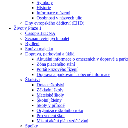
Symboly
Historie
Informace o území
Osobnosti v názvech ulic
Dny evropského dědictví (EHD)
Život v Praze 1
Časopis JEDNA
Seznam veřejných toalet
Bydlení
Správa majetku
Doprava, parkování a úklid
Aktuální informace o omezeních v dopravě a park
Zóna placeného stání
Portál krizového řízení
Doprava a parkování - obecné informace
Školství
Dotace školství
Základní školy
Mateřské školy
Školní jídelny
Školy v přírodě
Organizace školního roku
Pro vedení škol
Místní akční plán vzdělávání
Spolky