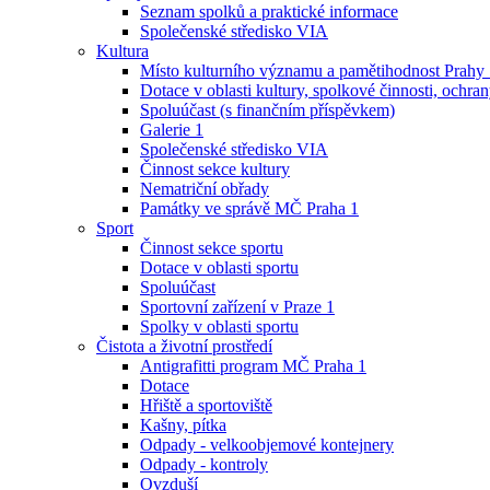
Seznam spolků a praktické informace
Společenské středisko VIA
Kultura
Místo kulturního významu a pamětihodnost Prahy
Dotace v oblasti kultury, spolkové činnosti, ochran
Spoluúčast (s finančním příspěvkem)
Galerie 1
Společenské středisko VIA
Činnost sekce kultury
Nematriční obřady
Památky ve správě MČ Praha 1
Sport
Činnost sekce sportu
Dotace v oblasti sportu
Spoluúčast
Sportovní zařízení v Praze 1
Spolky v oblasti sportu
Čistota a životní prostředí
Antigrafitti program MČ Praha 1
Dotace
Hřiště a sportoviště
Kašny, pítka
Odpady - velkoobjemové kontejnery
Odpady - kontroly
Ovzduší