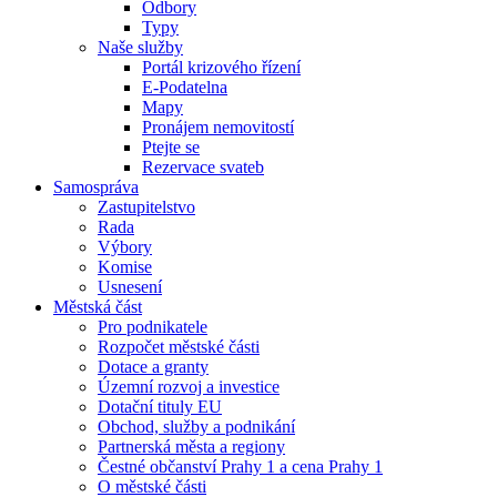
Odbory
Typy
Naše služby
Portál krizového řízení
E-Podatelna
Mapy
Pronájem nemovitostí
Ptejte se
Rezervace svateb
Samospráva
Zastupitelstvo
Rada
Výbory
Komise
Usnesení
Městská část
Pro podnikatele
Rozpočet městské části
Dotace a granty
Územní rozvoj a investice
Dotační tituly EU
Obchod, služby a podnikání
Partnerská města a regiony
Čestné občanství Prahy 1 a cena Prahy 1
O městské části