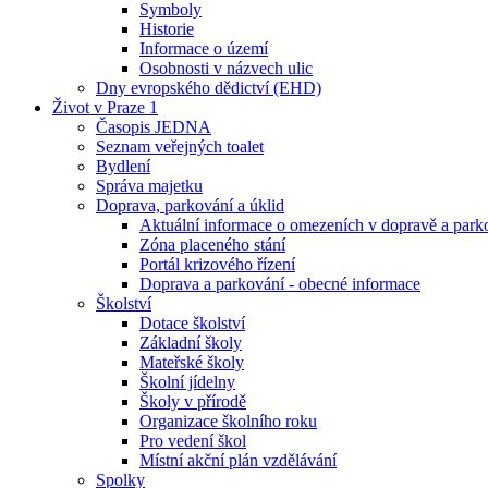
Symboly
Historie
Informace o území
Osobnosti v názvech ulic
Dny evropského dědictví (EHD)
Život v Praze 1
Časopis JEDNA
Seznam veřejných toalet
Bydlení
Správa majetku
Doprava, parkování a úklid
Aktuální informace o omezeních v dopravě a park
Zóna placeného stání
Portál krizového řízení
Doprava a parkování - obecné informace
Školství
Dotace školství
Základní školy
Mateřské školy
Školní jídelny
Školy v přírodě
Organizace školního roku
Pro vedení škol
Místní akční plán vzdělávání
Spolky