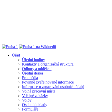
Úřad
Úřední hodiny
Kontakty a organizační struktura
Odbory a oddělení
Úřední deska
Pro média
Povinně zveřejňované informace
Informace o zpracování osobních údajů
Volná pracovní místa
Veřejné zakázky
Volby
Osobní doklady
Formuláře