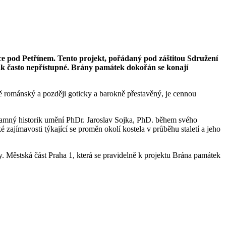
e pod Petřínem. Tento projekt, pořádaný pod záštitou Sdružení
inak často nepřístupné. Brány památek dokořán se konají
ně románský a později goticky a barokně přestavěný, je cennou
znamný historik umění PhDr. Jaroslav Sojka, PhD. během svého
é zajímavosti týkající se proměn okolí kostela v průběhu staletí a jeho
hy. Městská část Praha 1, která se pravidelně k projektu Brána památek