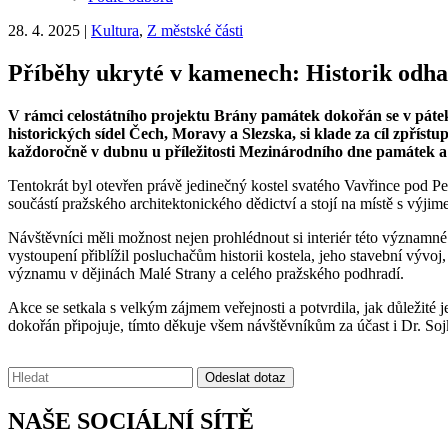
28. 4. 2025
|
Kultura
,
Z městské části
Příběhy ukryté v kamenech: Historik odhal
V rámci celostátního projektu Brány památek dokořán se v pátek
historických sídel Čech, Moravy a Slezska, si klade za cíl zpřís
každoročně v dubnu u příležitosti Mezinárodního dne památek a 
Tentokrát byl otevřen právě jedinečný kostel svatého Vavřince pod Pe
součástí pražského architektonického dědictví a stojí na místě s výj
Návštěvníci měli možnost nejen prohlédnout si interiér této význam
vystoupení přiblížil posluchačům historii kostela, jeho stavební vývoj
významu v dějinách Malé Strany a celého pražského podhradí.
Akce se setkala s velkým zájmem veřejnosti a potvrdila, jak důležité j
dokořán připojuje, tímto děkuje všem návštěvníkům za účast i Dr. Soj
Vyhledávání:
Odeslat dotaz
NAŠE SOCIÁLNÍ SÍTĚ