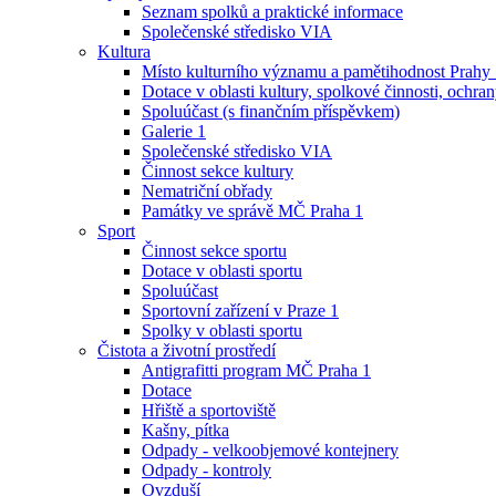
Seznam spolků a praktické informace
Společenské středisko VIA
Kultura
Místo kulturního významu a pamětihodnost Prahy
Dotace v oblasti kultury, spolkové činnosti, ochran
Spoluúčast (s finančním příspěvkem)
Galerie 1
Společenské středisko VIA
Činnost sekce kultury
Nematriční obřady
Památky ve správě MČ Praha 1
Sport
Činnost sekce sportu
Dotace v oblasti sportu
Spoluúčast
Sportovní zařízení v Praze 1
Spolky v oblasti sportu
Čistota a životní prostředí
Antigrafitti program MČ Praha 1
Dotace
Hřiště a sportoviště
Kašny, pítka
Odpady - velkoobjemové kontejnery
Odpady - kontroly
Ovzduší