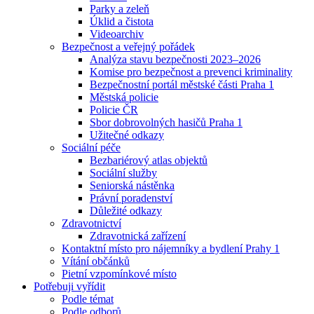
Parky a zeleň
Úklid a čistota
Videoarchiv
Bezpečnost a veřejný pořádek
Analýza stavu bezpečnosti 2023–2026
Komise pro bezpečnost a prevenci kriminality
Bezpečnostní portál městské části Praha 1
Městská policie
Policie ČR
Sbor dobrovolných hasičů Praha 1
Užitečné odkazy
Sociální péče
Bezbariérový atlas objektů
Sociální služby
Seniorská nástěnka
Právní poradenství
Důležité odkazy
Zdravotnictví
Zdravotnická zařízení
Kontaktní místo pro nájemníky a bydlení Prahy 1
Vítání občánků
Pietní vzpomínkové místo
Potřebuji vyřídit
Podle témat
Podle odborů