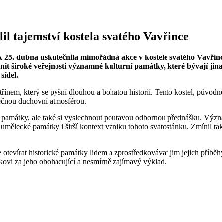
il tajemství kostela svatého Vavřince
 25. dubna uskutečnila mimořádná akce v kostele svatého Vavřinc
tupnit široké veřejnosti významné kulturní památky, které bývají j
sídel.
třínem, který se pyšní dlouhou a bohatou historií. Tento kostel, původ
imečnou duchovní atmosférou.
né památky, ale také si vyslechnout poutavou odbornou přednášku. Vý
, umělecké památky i širší kontext vzniku tohoto svatostánku. Zmínil tak
e otevírat historické památky lidem a zprostředkovávat jim jejich příbě
kovi za jeho obohacující a nesmírně zajímavý výklad.