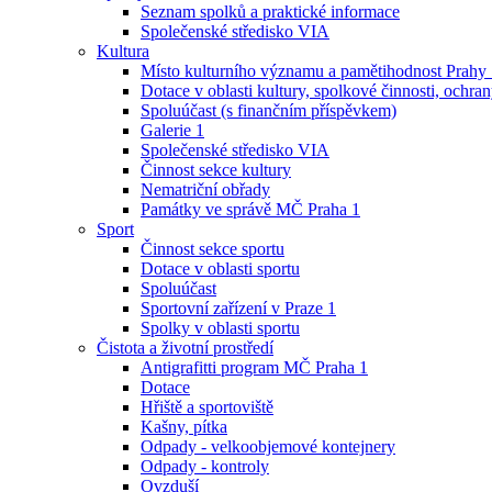
Seznam spolků a praktické informace
Společenské středisko VIA
Kultura
Místo kulturního významu a pamětihodnost Prahy
Dotace v oblasti kultury, spolkové činnosti, ochran
Spoluúčast (s finančním příspěvkem)
Galerie 1
Společenské středisko VIA
Činnost sekce kultury
Nematriční obřady
Památky ve správě MČ Praha 1
Sport
Činnost sekce sportu
Dotace v oblasti sportu
Spoluúčast
Sportovní zařízení v Praze 1
Spolky v oblasti sportu
Čistota a životní prostředí
Antigrafitti program MČ Praha 1
Dotace
Hřiště a sportoviště
Kašny, pítka
Odpady - velkoobjemové kontejnery
Odpady - kontroly
Ovzduší