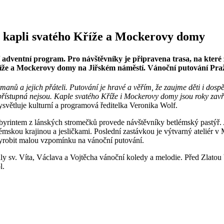
 kapli svatého Kříže a Mockerovy domy
adventní program. Pro návštěvníky je připravena trasa, na které za
íže a Mockerovy domy na Jiřském náměstí. Vánoční putování Pra
manů a jejich přáteli. Putování je hravé a věřím, že zaujme děti i do
 přístupná nejsou. Kaple svatého Kříže i Mockerovy domy jsou roky zavř
ysvětluje kulturní a programová ředitelka Veronika Wolf.
labyrintem z lánských stromečků provede návštěvníky betlémský pastýř
betlémskou krajinou a jesličkami. Poslední zastávkou je výtvarný atel
vyrobit malou vzpomínku na vánoční putování.
ály sv. Víta, Václava a Vojtěcha vánoční koledy a melodie. Před Zlat
l.