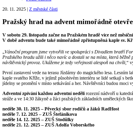
20. 11. 2025
|
Z městské části
Pražský hrad na advent mimořádně otevře
V sobotu 29. listopadu začne na Pražském hradě více než měsíční 
V době adventu bude také mimořádně zpřístupněná kaple sv. Kř
„
Vánoční program jsme vytvořili ve spolupráci s Divadlem bratří For
Pražského hradu užili i něco navíc a dostali se na místa, která běžně
návštěvnický provoz. Ukážeme je tedy veřejnosti alespoň na chvíli,
“ v
První zastavení vede na terasu Jízdárny do magického lesa. Lesním 
kaple svatého Kříže, v jejímž působivém interiéru se lidé setkají s 
jídelny se promění v místo setkávání a her. Návštěvníci budou moci 
Adventní zpívání každou adventní neděli
rozezní nádvoří u katedr
stráže a ve 14:30 žákyně a žáci pražských základních uměleckých ško
neděle 30. 11. 2025 – Pěvecký sbor rodičů a žáků RadHost
neděle 7. 12. 2025 – ZUŠ Štefánikova
neděle 14. 12. 2025 – ZUŠ Stodůlky
neděle 21. 12. 2025 – ZUŠ Adolfa Voborského