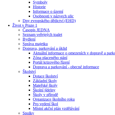
Symboly
Historie
Informace o území
Osobnosti v názvech ulic
Dny evropského dědictví (EHD)
Život v Praze 1
Časopis JEDNA
Seznam veřejných toalet
Bydlení
Správa majetku
Doprava, parkování a úklid
Aktuální informace o omezeních v dopravě a park
Zóna placeného stání
Portál krizového řízení
Doprava a parkování - obecné informace
Školství
Dotace školství
Základní školy
Mateřské školy
Školní jídelny
Školy v přírodě
Organizace školního roku
Pro vedení škol
Místní akční plán vzdělávání
Spolky