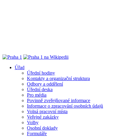
Úřad
Úřední hodiny
Kontakty a organizační struktura
Odbory a oddělení
Úřední deska
Pro média
Povinně zveřejňované informace
Informace o zpracování osobních údajů
Volná pracovní místa
Veřejné zakázky
Volby
Osobní doklady
Formuláře