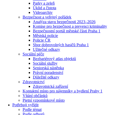
Parky a zeleň
Úklid a čistota
Videoarchiv
Bezpečnost a veřejný pořádek
Analýza stavu bezpečnosti 2023–2026
Komise pro bezpečnost a prevenci kriminality
Bezpečnostní portál městské části Praha 1
Městská policie
Policie ČR
Sbor dobrovolných hasičů Praha 1
Užitečné odkazy
Sociální péče
Bezbariérový atlas objektů
Sociální služby
Seniorská nástěnka
Právní poradenství
Důležité odkazy
Zdravotnictví
Zdravotnická zařízení
Kontaktní místo pro nájemníky a bydlení Prahy 1
Vítání občánků
Pietní vzpomínkové místo
Potřebuji vyřídit
Podle témat
Podle odborů