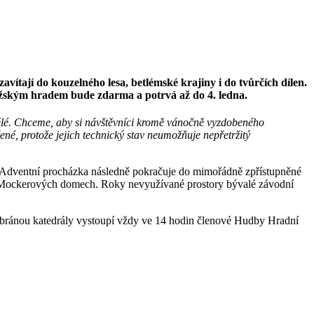
vítají do kouzelného lesa, betlémské krajiny i do tvůrčích dílen.
žským hradem bude zdarma a potrvá až do 4. ledna.
spělé. Chceme, aby si návštěvníci kromě vánočně vyzdobeného
ené, protože jejich technický stav neumožňuje nepřetržitý
. Adventní procházka následně pokračuje do mimořádně zpřístupněné
iér v Mockerových domech. Roky nevyužívané prostory bývalé závodní
ou bránou katedrály vystoupí vždy ve 14 hodin členové Hudby Hradní