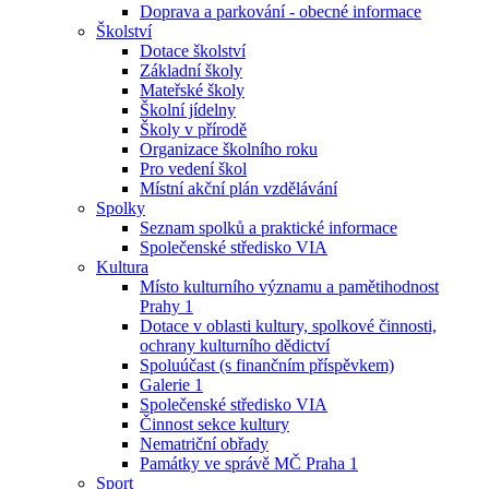
Doprava a parkování - obecné informace
Školství
Dotace školství
Základní školy
Mateřské školy
Školní jídelny
Školy v přírodě
Organizace školního roku
Pro vedení škol
Místní akční plán vzdělávání
Spolky
Seznam spolků a praktické informace
Společenské středisko VIA
Kultura
Místo kulturního významu a pamětihodnost
Prahy 1
Dotace v oblasti kultury, spolkové činnosti,
ochrany kulturního dědictví
Spoluúčast (s finančním příspěvkem)
Galerie 1
Společenské středisko VIA
Činnost sekce kultury
Nematriční obřady
Památky ve správě MČ Praha 1
Sport