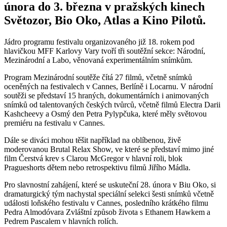
února do 3. března v pražských kinech
Světozor, Bio Oko, Atlas a Kino Pilotů.
Jádro programu festivalu organizovaného již 18. rokem pod
hlavičkou MFF Karlovy Vary tvoří tři soutěžní sekce: Národní,
Mezinárodní a Labo, věnovaná experimentálním snímkům.
Program Mezinárodní soutěže čítá 27 filmů, včetně snímků
oceněných na festivalech v Cannes, Berlíně i Locarnu. V národní
soutěži se představí 15 hraných, dokumentárních i animovaných
snímků od talentovaných českých tvůrců, včetně filmů Electra Darii
Kashcheevy a Osmý den Petra Pylypčuka, které měly světovou
premiéru na festivalu v Cannes.
Dále se diváci mohou těšit například na oblíbenou, živě
moderovanou Brutal Relax Show, ve které se představí mimo jiné
film Čerstvá krev s Clarou McGregor v hlavní roli, blok
Pragueshorts dětem nebo retrospektivu filmů Jiřího Mádla.
Pro slavnostní zahájení, které se uskuteční 28. února v Biu Oko, si
dramaturgický tým nachystal speciální selekci šesti snímků včetně
události loňského festivalu v Cannes, posledního krátkého filmu
Pedra Almodóvara Zvláštní způsob života s Ethanem Hawkem a
Pedrem Pascalem v hlavních rolích.