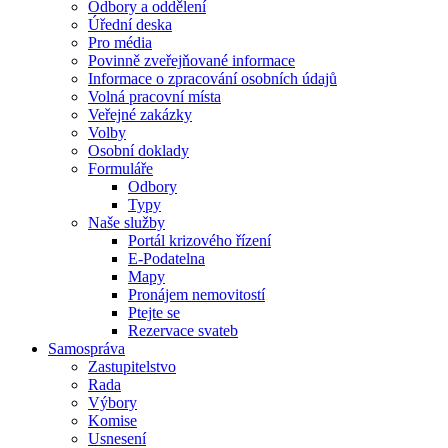
Odbory a oddělení
Úřední deska
Pro média
Povinně zveřejňované informace
Informace o zpracování osobních údajů
Volná pracovní místa
Veřejné zakázky
Volby
Osobní doklady
Formuláře
Odbory
Typy
Naše služby
Portál krizového řízení
E-Podatelna
Mapy
Pronájem nemovitostí
Ptejte se
Rezervace svateb
Samospráva
Zastupitelstvo
Rada
Výbory
Komise
Usnesení