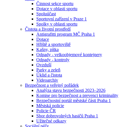
Činnost sekce sportu
Dotace v oblasti sportu
Spoluúčast
Sportovní zařízení v Praze 1
Spolky v oblasti sportu
Čistota a životní prostředí
Antigrafitti program MČ Praha 1
Dotace
Hřiště a sportoviště
Kašny, pítka
Odpady - velkoobjemové kontejnery
Odpady - kontroly
Ovzduší
Parky a zeleň
Úklid a čistota
Videoarchiv
Bezpečnost a veřejný pořádek
Analýza stavu bezpečnosti 2023–2026
Komise pro bezpečnost a prevenci kriminality
Bezpečnostní portál městské části Praha 1
Městská policie
Policie ČR
Sbor dobrovolných hasičů Praha 1
Užitečné odkazy
Sociální péče