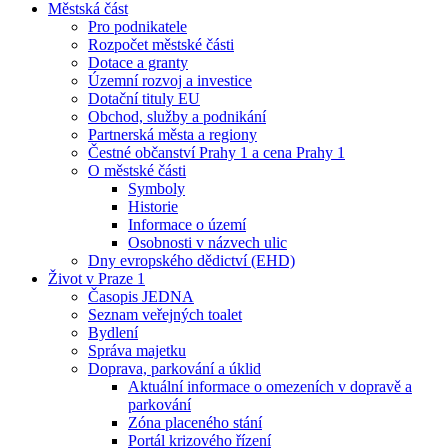
Městská část
Pro podnikatele
Rozpočet městské části
Dotace a granty
Územní rozvoj a investice
Dotační tituly EU
Obchod, služby a podnikání
Partnerská města a regiony
Čestné občanství Prahy 1 a cena Prahy 1
O městské části
Symboly
Historie
Informace o území
Osobnosti v názvech ulic
Dny evropského dědictví (EHD)
Život v Praze 1
Časopis JEDNA
Seznam veřejných toalet
Bydlení
Správa majetku
Doprava, parkování a úklid
Aktuální informace o omezeních v dopravě a
parkování
Zóna placeného stání
Portál krizového řízení