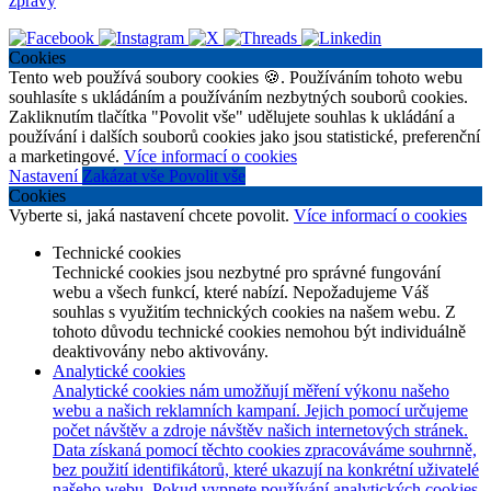
zprávy
Cookies
Tento web používá soubory cookies 🍪. Používáním tohoto webu
souhlasíte s ukládáním a používáním nezbytných souborů cookies.
Zakliknutím tlačítka "Povolit vše" udělujete souhlas k ukládání a
používání i dalších souborů cookies jako jsou statistické, preferenční
a marketingové.
Více informací o cookies
Nastavení
Zakázat vše
Povolit vše
Cookies
Vyberte si, jaká nastavení chcete povolit.
Více informací o cookies
Technické cookies
Technické cookies jsou nezbytné pro správné fungování
webu a všech funkcí, které nabízí. Nepožadujeme Váš
souhlas s využitím technických cookies na našem webu. Z
tohoto důvodu technické cookies nemohou být individuálně
deaktivovány nebo aktivovány.
Analytické cookies
Analytické cookies nám umožňují měření výkonu našeho
webu a našich reklamních kampaní. Jejich pomocí určujeme
počet návštěv a zdroje návštěv našich internetových stránek.
Data získaná pomocí těchto cookies zpracováváme souhrnně,
bez použití identifikátorů, které ukazují na konkrétní uživatelé
našeho webu. Pokud vypnete používání analytických cookies