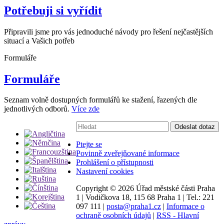
Potřebuji si vyřídit
Připravili jsme pro vás jednoduché návody pro řešení nejčastějších
situací a Vašich potřeb
Formuláře
Formuláře
Seznam volně dostupných formulářů ke stažení, řazených dle
jednotlivých odborů.
Více zde
Vyhledávání:
Odeslat dotaz
Ptejte se
Povinně zveřejňované informace
Prohlášení o přístupnosti
Nastavení cookies
Copyright ©
2026 Úřad městské části Praha
1
|
Vodičkova 18, 115 68 Praha 1
|
Tel.: 221
097 111
|
posta@praha1.cz
|
Informace o
ochraně osobních údajů
|
RSS - Hlavní