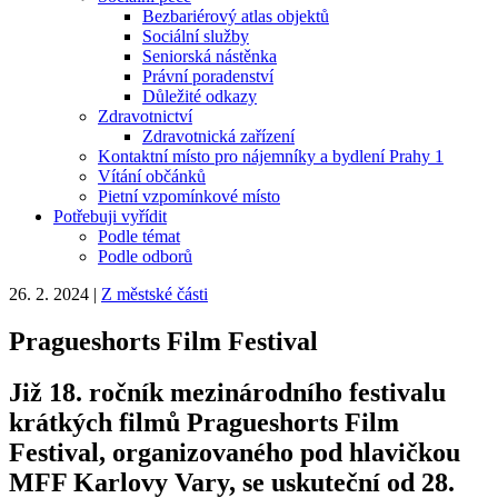
Bezbariérový atlas objektů
Sociální služby
Seniorská nástěnka
Právní poradenství
Důležité odkazy
Zdravotnictví
Zdravotnická zařízení
Kontaktní místo pro nájemníky a bydlení Prahy 1
Vítání občánků
Pietní vzpomínkové místo
Potřebuji vyřídit
Podle témat
Podle odborů
26. 2. 2024
|
Z městské části
Pragueshorts Film Festival
Již 18. ročník mezinárodního festivalu
krátkých filmů Pragueshorts Film
Festival, organizovaného pod hlavičkou
MFF Karlovy Vary, se uskuteční od 28.