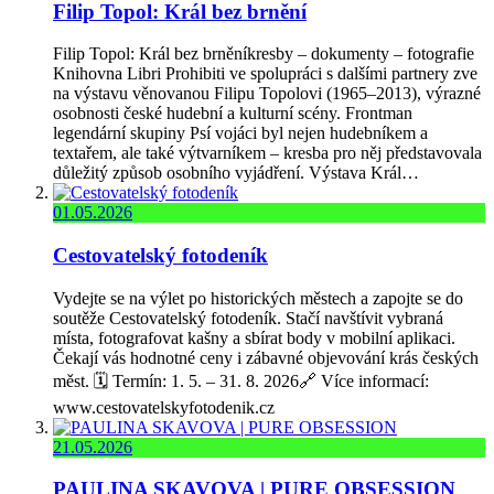
Filip Topol: Král bez brnění
Filip Topol: Král bez brněníkresby – dokumenty – fotografie
Knihovna Libri Prohibiti ve spolupráci s dalšími partnery zve
na výstavu věnovanou Filipu Topolovi (1965–2013), výrazné
osobnosti české hudební a kulturní scény. Frontman
legendární skupiny Psí vojáci byl nejen hudebníkem a
textařem, ale také výtvarníkem – kresba pro něj představovala
důležitý způsob osobního vyjádření. Výstava Král…
01.05.2026
Cestovatelský fotodeník
Vydejte se na výlet po historických městech a zapojte se do
soutěže Cestovatelský fotodeník. Stačí navštívit vybraná
místa, fotografovat kašny a sbírat body v mobilní aplikaci.
Čekají vás hodnotné ceny i zábavné objevování krás českých
měst. 🗓️ Termín: 1. 5. – 31. 8. 2026🔗 Více informací:
www.cestovatelskyfotodenik.cz
21.05.2026
PAULINA SKAVOVA | PURE OBSESSION