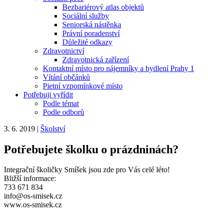
Bezbariérový atlas objektů
Sociální služby
Seniorská nástěnka
Právní poradenství
Důležité odkazy
Zdravotnictví
Zdravotnická zařízení
Kontaktní místo pro nájemníky a bydlení Prahy 1
Vítání občánků
Pietní vzpomínkové místo
Potřebuji vyřídit
Podle témat
Podle odborů
3. 6. 2019
|
Školství
Potřebujete školku o prázdninách?
Integrační školičky Smíšek jsou zde pro Vás celé léto!
Bližší informace:
733 671 834
info@os-smisek.cz
www.os-smisek.cz