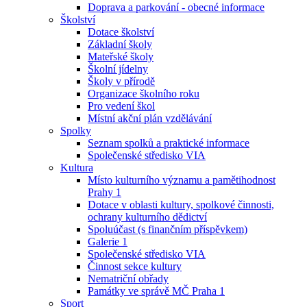
Doprava a parkování - obecné informace
Školství
Dotace školství
Základní školy
Mateřské školy
Školní jídelny
Školy v přírodě
Organizace školního roku
Pro vedení škol
Místní akční plán vzdělávání
Spolky
Seznam spolků a praktické informace
Společenské středisko VIA
Kultura
Místo kulturního významu a pamětihodnost
Prahy 1
Dotace v oblasti kultury, spolkové činnosti,
ochrany kulturního dědictví
Spoluúčast (s finančním příspěvkem)
Galerie 1
Společenské středisko VIA
Činnost sekce kultury
Nematriční obřady
Památky ve správě MČ Praha 1
Sport