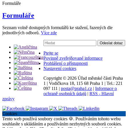
Formuláře
Formuláře
Seznam volně dostupných formulářů ke stažení, řazených dle
jednotlivých odborů.
Více zde
Vyhledávání:
Odeslat dotaz
Ptejte se
Povinně zveřejňované informace
Prohlášení o přístupnosti
Nastavení cookies
Copyright ©
2026 Úřad městské části Praha
1
|
Vodičkova 18, 115 68 Praha 1
|
Tel.: 221
097 111
|
posta@praha1.cz
|
Informace o
ochraně osobních údajů
|
RSS - Hlavní
zprávy
Cookies
Tento web používá soubory cookies 🍪. Používáním tohoto webu
souhlasíte s ukládáním a používáním nezbytných souborů cookies.