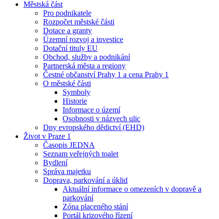
Městská část
Pro podnikatele
Rozpočet městské části
Dotace a granty
Územní rozvoj a investice
Dotační tituly EU
Obchod, služby a podnikání
Partnerská města a regiony
Čestné občanství Prahy 1 a cena Prahy 1
O městské části
Symboly
Historie
Informace o území
Osobnosti v názvech ulic
Dny evropského dědictví (EHD)
Život v Praze 1
Časopis JEDNA
Seznam veřejných toalet
Bydlení
Správa majetku
Doprava, parkování a úklid
Aktuální informace o omezeních v dopravě a
parkování
Zóna placeného stání
Portál krizového řízení