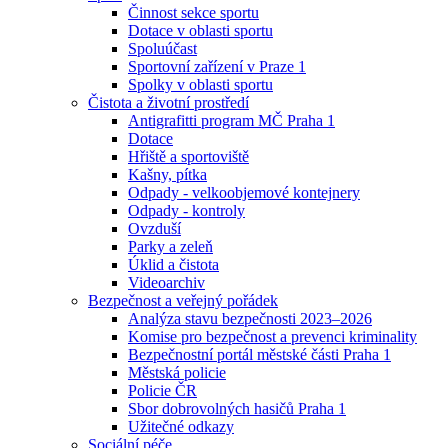
Činnost sekce sportu
Dotace v oblasti sportu
Spoluúčast
Sportovní zařízení v Praze 1
Spolky v oblasti sportu
Čistota a životní prostředí
Antigrafitti program MČ Praha 1
Dotace
Hřiště a sportoviště
Kašny, pítka
Odpady - velkoobjemové kontejnery
Odpady - kontroly
Ovzduší
Parky a zeleň
Úklid a čistota
Videoarchiv
Bezpečnost a veřejný pořádek
Analýza stavu bezpečnosti 2023–2026
Komise pro bezpečnost a prevenci kriminality
Bezpečnostní portál městské části Praha 1
Městská policie
Policie ČR
Sbor dobrovolných hasičů Praha 1
Užitečné odkazy
Sociální péče