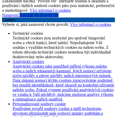
Zakliknutím tlačítka "Povolit vše" udělujete souhlas k ukládání a
používání i dalších souborů cookies jako jsou statistické, preferenční
a marketingové.
Více informací o cookies
Nastavení
Zakázat vše
Povolit vše
Cookies
Vyberte si, jaká nastavení chcete povolit.
Více informací o cookies
Technické cookies
Technické cookies jsou nezbytné pro správné fungování
webu a všech funkcí, které nabízí. Nepožadujeme Váš
souhlas s využitím technických cookies na našem webu. Z
tohoto důvodu technické cookies nemohou být individuálně
deaktivovány nebo aktivovány.
Analytické cookies
Analytické cookies nám umožňují měření výkonu našeho
webu a našich reklamních kampaní. Jejich pomocí určujeme
počet návštěv a zdroje návštěv našich internetových stránek.
Data získaná pomocí těchto cookies zpracováváme souhrnně,
bez použití identifikátorů, které ukazují na konkrétní uživatelé
našeho webu. Pokud vypnete používání analytických cookies
ve vztahu k Vaší návštěvě, ztrácíme možnost analýzy výkonu
a optimalizace našich opatření.
Personalizované soubory cookie
Používáme rovněž soubory cookie a další technologie,
abychom přizpůsobili naše webové stránky potřebám a