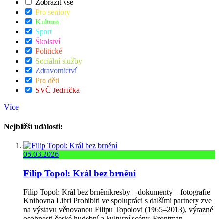
Zobrazit vše
Pro seniory
Kultura
Sport
Školství
Politické
Sociální služby
Zdravotnictví
Pro děti
SVČ Jednička
Více
Nejbližší události:
05.03.2026
Filip Topol: Král bez brnění
Filip Topol: Král bez brněníkresby – dokumenty – fotografie
Knihovna Libri Prohibiti ve spolupráci s dalšími partnery zve
na výstavu věnovanou Filipu Topolovi (1965–2013), výrazné
osobnosti české hudební a kulturní scény. Frontman