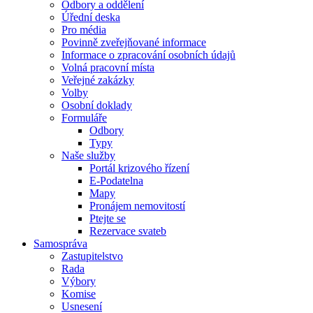
Odbory a oddělení
Úřední deska
Pro média
Povinně zveřejňované informace
Informace o zpracování osobních údajů
Volná pracovní místa
Veřejné zakázky
Volby
Osobní doklady
Formuláře
Odbory
Typy
Naše služby
Portál krizového řízení
E-Podatelna
Mapy
Pronájem nemovitostí
Ptejte se
Rezervace svateb
Samospráva
Zastupitelstvo
Rada
Výbory
Komise
Usnesení