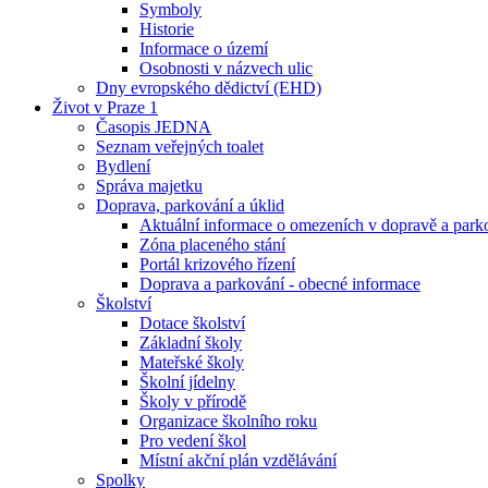
Symboly
Historie
Informace o území
Osobnosti v názvech ulic
Dny evropského dědictví (EHD)
Život v Praze 1
Časopis JEDNA
Seznam veřejných toalet
Bydlení
Správa majetku
Doprava, parkování a úklid
Aktuální informace o omezeních v dopravě a park
Zóna placeného stání
Portál krizového řízení
Doprava a parkování - obecné informace
Školství
Dotace školství
Základní školy
Mateřské školy
Školní jídelny
Školy v přírodě
Organizace školního roku
Pro vedení škol
Místní akční plán vzdělávání
Spolky