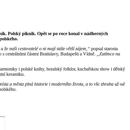
knik. Polský piknik. Opět se po roce konal v nádherných
polského.
 že naši cestovatelé o ni mají stále větší zájem,“
popsal starosta
o s centrálními částmi Bratislavy, Budapešti a Vídně.
„Zatímco na
armoniky i polské knihy, horalský folklor, kuchařskou show i dětský
stní keramiku.
ísta a města plná historie i moderního života, a to vše zhruba už od
polského.