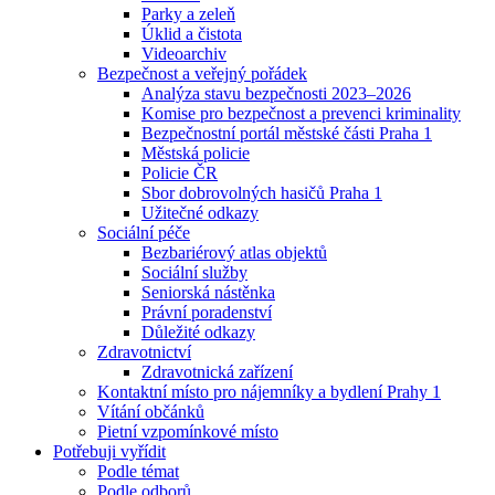
Parky a zeleň
Úklid a čistota
Videoarchiv
Bezpečnost a veřejný pořádek
Analýza stavu bezpečnosti 2023–2026
Komise pro bezpečnost a prevenci kriminality
Bezpečnostní portál městské části Praha 1
Městská policie
Policie ČR
Sbor dobrovolných hasičů Praha 1
Užitečné odkazy
Sociální péče
Bezbariérový atlas objektů
Sociální služby
Seniorská nástěnka
Právní poradenství
Důležité odkazy
Zdravotnictví
Zdravotnická zařízení
Kontaktní místo pro nájemníky a bydlení Prahy 1
Vítání občánků
Pietní vzpomínkové místo
Potřebuji vyřídit
Podle témat
Podle odborů