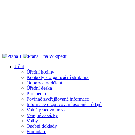
Úřad
Úřední hodiny
Kontakty a organizační struktura
Odbory a oddělení
Úřední deska
Pro média
Povinně zveřejňované informace
Informace o zpracování osobních údajů
Volná pracovní místa
Veřejné zakázky
Volby
Osobní doklady
Formuláře