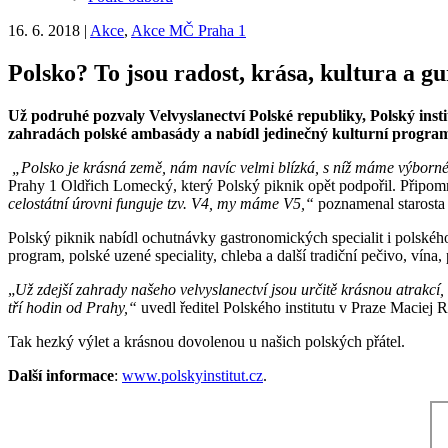
16. 6. 2018
|
Akce
,
Akce MČ Praha 1
Polsko? To jsou radost, krása, kultura a g
Už podruhé pozvaly Velvyslanectví Polské republiky, Polský insti
zahradách polské ambasády a nabídl jedinečný kulturní program
„Polsko je krásná země, nám navíc velmi blízká, s níž máme výborné vz
Prahy 1 Oldřich Lomecký, který Polský piknik opět podpořil. Připomně
celostátní úrovni funguje tzv. V4, my máme V5,“
poznamenal starosta
Polský piknik nabídl ochutnávky gastronomických specialit i polského
program, polské uzené speciality, chleba a další tradiční pečivo, vína, 
„
Už zdejší zahrady našeho velvyslanectví jsou určitě krásnou atrakcí,
tří hodin od Prahy,“
uvedl ředitel Polského institutu v Praze Maciej
Tak hezký výlet a krásnou dovolenou u našich polských přátel.
Další informace
:
www.polskyinstitut.cz
.