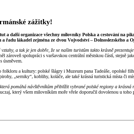
urmánské zážitky!
tut a další organizace všechny milovníky Polska a cestování na pi
 a řadu lákadel zejména ze dvou Vojvodství – Dolnoslezského a O
tahy, a tak je jen dobře, že se našim turistům takto krásně prezentuje a
l zároveň spolupráci s varšavskou centrální městskou částí, stejně jak
 s úsměvem.
 folkloru a kultury: polské šlágry i Muzeum pana Tadeáše, opolské filh
pirohy, „serniky“, koblihy, koláče, ale také krásná turistická místa či mí
 která pomáhá návštěvníkům přiblížit vybrané polské regiony a krásná m
 Ruczaj, který všem milovníkům moře vřele doporučil dovolenou u toho 