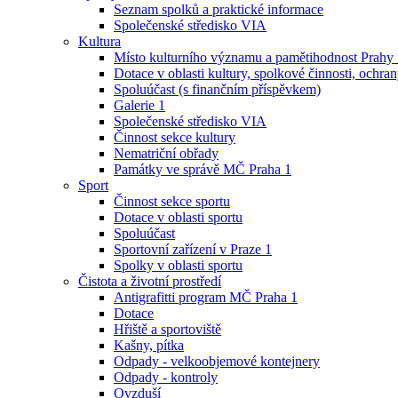
Seznam spolků a praktické informace
Společenské středisko VIA
Kultura
Místo kulturního významu a pamětihodnost Prahy
Dotace v oblasti kultury, spolkové činnosti, ochran
Spoluúčast (s finančním příspěvkem)
Galerie 1
Společenské středisko VIA
Činnost sekce kultury
Nematriční obřady
Památky ve správě MČ Praha 1
Sport
Činnost sekce sportu
Dotace v oblasti sportu
Spoluúčast
Sportovní zařízení v Praze 1
Spolky v oblasti sportu
Čistota a životní prostředí
Antigrafitti program MČ Praha 1
Dotace
Hřiště a sportoviště
Kašny, pítka
Odpady - velkoobjemové kontejnery
Odpady - kontroly
Ovzduší