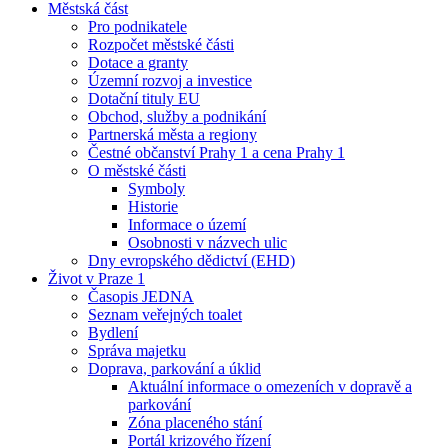
Městská část
Pro podnikatele
Rozpočet městské části
Dotace a granty
Územní rozvoj a investice
Dotační tituly EU
Obchod, služby a podnikání
Partnerská města a regiony
Čestné občanství Prahy 1 a cena Prahy 1
O městské části
Symboly
Historie
Informace o území
Osobnosti v názvech ulic
Dny evropského dědictví (EHD)
Život v Praze 1
Časopis JEDNA
Seznam veřejných toalet
Bydlení
Správa majetku
Doprava, parkování a úklid
Aktuální informace o omezeních v dopravě a
parkování
Zóna placeného stání
Portál krizového řízení