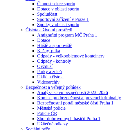
Činnost sekce sportu
Dotace v oblasti sportu
Spoluúčast
Sportovní zařízení v Praze 1
Spolky v oblasti sportu
Čistota a životní prostředí
Antigrafitti program MČ Praha 1
Dotace
Hřiště a sportoviště
Kašny, pítka
Odpady - velkoobjemové kontejnery
Odpady - kontroly
Ovzduší
Parky a zeleň
Úklid a čistota
Videoarchiv
Bezpečnost a veřejný pořádek
Analýza stavu bezpečnosti 2023–2026
Komise pro bezpečnost a prevenci kriminality
Bezpečnostní portál městské části Praha 1
Městská policie
Policie ČR
Sbor dobrovolných hasičů Praha 1
Užitečné odkazy
Sociální péče