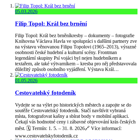
05.03.2026
Filip Topol: Král bez brnění
Filip Topol: Král bez brněníkresby – dokumenty – fotografie
Knihovna Václava Havla ve spolupráci s dalšími partnery zve
na výstavu věnovanou Filipu Topolovi (1965–2013), výrazné
osobnosti české hudební a kulturní scény. Frontman
legendární skupiny Psí vojáci byl nejen hudebníkem a
textařem, ale také výtvarníkem – kresba pro něj představovala
důležitý způsob osobního vyjádření. Výstava Král…
01.05.2026
Cestovatelský fotodeník
Vydejte se na výlet po historických městech a zapojte se do
soutěže Cestovatelský fotodeník. Stačí navštívit vybraná
místa, fotografovat kašny a sbírat body v mobilní aplikaci.
Čekají vás hodnotné ceny i zábavné objevování krás českých
měst. 🗓️ Termín: 1. 5. – 31. 8. 2026🔗 Více informací:
www.cestovatelskyfotodenik.cz