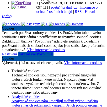
1
|
Vodičkova 18, 115 68 Praha 1
|
Tel.: 221
097 111
|
posta@praha1.cz
|
Informace o
ochraně osobních údajů
|
RSS - Hlavní
zprávy
Cookies
Tento web používá soubory cookies 🍪. Používáním tohoto webu
souhlasíte s ukládáním a používáním nezbytných souborů cookies.
Zakliknutím tlačítka "Povolit vše" udělujete souhlas k ukládání a
používání i dalších souborů cookies jako jsou statistické, preferenční
a marketingové.
Více informací o cookies
Nastavení
Zakázat vše
Povolit vše
Cookies
Vyberte si, jaká nastavení chcete povolit.
Více informací o cookies
Technické cookies
Technické cookies jsou nezbytné pro správné fungování
webu a všech funkcí, které nabízí. Nepožadujeme Váš
souhlas s využitím technických cookies na našem webu. Z
tohoto důvodu technické cookies nemohou být individuálně
deaktivovány nebo aktivovány.
Analytické cookies
Analytické cookies nám umožňují měření výkonu našeho
webu a našich reklamních kampaní. Jejich pomocí určujeme