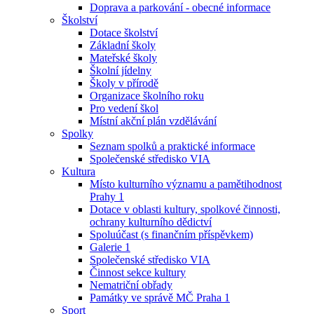
Doprava a parkování - obecné informace
Školství
Dotace školství
Základní školy
Mateřské školy
Školní jídelny
Školy v přírodě
Organizace školního roku
Pro vedení škol
Místní akční plán vzdělávání
Spolky
Seznam spolků a praktické informace
Společenské středisko VIA
Kultura
Místo kulturního významu a pamětihodnost
Prahy 1
Dotace v oblasti kultury, spolkové činnosti,
ochrany kulturního dědictví
Spoluúčast (s finančním příspěvkem)
Galerie 1
Společenské středisko VIA
Činnost sekce kultury
Nematriční obřady
Památky ve správě MČ Praha 1
Sport