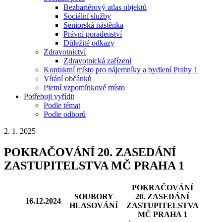
Bezbariérový atlas objektů
Sociální služby
Seniorská nástěnka
Právní poradenství
Důležité odkazy
Zdravotnictví
Zdravotnická zařízení
Kontaktní místo pro nájemníky a bydlení Prahy 1
Vítání občánků
Pietní vzpomínkové místo
Potřebuji vyřídit
Podle témat
Podle odborů
2. 1. 2025
POKRAČOVÁNÍ 20. ZASEDÁNÍ
ZASTUPITELSTVA MČ PRAHA 1
POKRAČOVÁNÍ
SOUBORY
20. ZASEDÁNÍ
16.12.2024
HLASOVÁNÍ
ZASTUPITELSTVA
MČ PRAHA 1