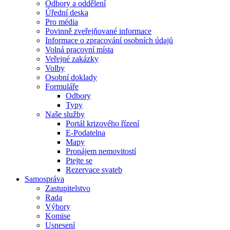
Odbory a oddělení
Úřední deska
Pro média
Povinně zveřejňované informace
Informace o zpracování osobních údajů
Volná pracovní místa
Veřejné zakázky
Volby
Osobní doklady
Formuláře
Odbory
Typy
Naše služby
Portál krizového řízení
E-Podatelna
Mapy
Pronájem nemovitostí
Ptejte se
Rezervace svateb
Samospráva
Zastupitelstvo
Rada
Výbory
Komise
Usnesení