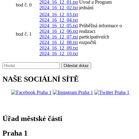
2024_16_12_01.txt
Úvod a Program
bod č. 0
2024_16_12_02.txt
jednání
2024_16_12_03.txt
2024_16_12_04.txt
2024_16_12_05.txt
Průběžná informace o
2024_16_12_06.txt
realizaci
bod č. 1
2024_16_12_07.txt
participativních
2024_16_12_08.txt
rozpočtů
2024_16_12_09.txt
2024_16_12_10.txt
Vyhledávání:
Odeslat dotaz
NAŠE SOCIÁLNÍ SÍTĚ
@praha1
Úřad městské části
Praha 1