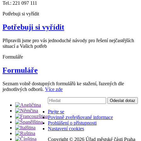
Tel.: 221 097 111
Potřebuji si vyřídit
Potřebuji si vyřídit
Připravili jsme pro vás jednoduché návody pro řešení nejčastějších
situací a Vašich potřeb
Formuláře
Formuláře
Seznam volně dostupných formulářů ke stažení, řazených dle
jednotlivých odborů.
Více zde
Vyhledávání:
Odeslat dotaz
Ptejte se
Povinně zveřejňované informace
Prohlášení o přístupnosti
Nastavení cookies
Copyright ©
2026 Úřad městské části Praha