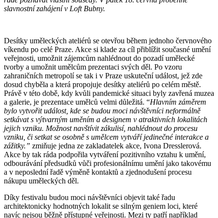
slavnostní zahájení v Loft Bubny.
Desítky uměleckých ateliérů se otevřou během jednoho červnového
víkendu po celé Praze. Akce si klade za cíl přiblížit současné umění
veřejnosti, umožnit zájemcům nahlédnout do pozadí umělecké
tvorby a umožnit umělcům prezentaci svých děl. Po vzoru
zahraničních metropolí se tak i v Praze uskuteční událost, jež zde
dosud chyběla a která propojuje desítky ateliérů po celém městě.
Právě v této době, kdy kvůli pandemické situaci byly zavřená muzea
a galerie, je prezentace umělců velmi důležitá. “
Hlavním záměrem
bylo vytvořit událost, kde se budou moci návštěvníci neformálně
setkávat s výtvarným uměním a designem v atraktivních lokalitách
jejich vzniku. Možnost navštívit zákulisí, nahlédnout do procesu
vzniku, či setkat se osobně s umělcem vytváří jedinečné interakce a
zážitky.”
zmiňuje jedna ze zakladatelek akce, Ivona Dresslerová.
Akce by tak ráda podpořila vytváření pozitivního vztahu k umění,
odbourávání předsudků vůči profesionálnímu umění jako takovému
a v neposlední řadě výměně kontaktů a zjednodušení procesu
nákupu uměleckých děl.
Díky festivalu budou moci návštěvníci objevit také řadu
architektonicky hodnotných lokalit se silným geniem loci, které
navíc nejsou běžně přístupné veřejnosti. Mezi ty patří například