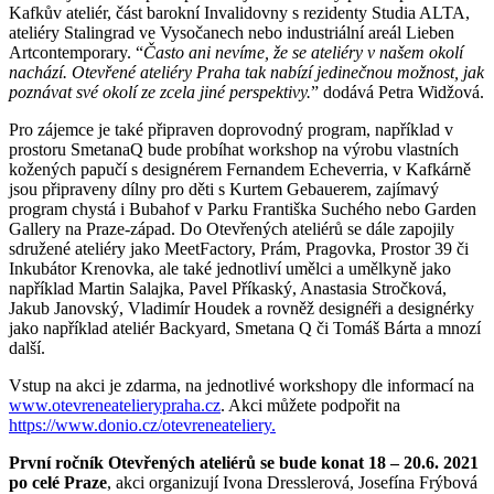
Kafkův ateliér, část barokní Invalidovny s rezidenty Studia ALTA,
ateliéry Stalingrad ve Vysočanech nebo industriální areál Lieben
Artcontemporary. “
Často ani nevíme, že se ateliéry v našem okolí
nachází. Otevřené ateliéry Praha tak nabízí jedinečnou možnost, jak
poznávat své okolí ze zcela jiné perspektivy.
” dodává Petra Widžová.
Pro zájemce je také připraven doprovodný program, například v
prostoru SmetanaQ bude probíhat workshop na výrobu vlastních
kožených papučí s designérem Fernandem Echeverria, v Kafkárně
jsou připraveny dílny pro děti s Kurtem Gebauerem, zajímavý
program chystá i Bubahof v Parku Františka Suchého nebo Garden
Gallery na Praze-západ. Do Otevřených ateliérů se dále zapojily
sdružené ateliéry jako MeetFactory, Prám, Pragovka, Prostor 39 či
Inkubátor Krenovka, ale také jednotliví umělci a umělkyně jako
například Martin Salajka, Pavel Příkaský, Anastasia Stročková,
Jakub Janovský, Vladimír Houdek a rovněž designéři a designérky
jako například ateliér Backyard, Smetana Q či Tomáš Bárta a mnozí
další.
Vstup na akci je zdarma, na jednotlivé workshopy dle informací na
www.otevreneatelierypraha.cz
. Akci můžete podpořit na
https://www.donio.cz/otevreneateliery.
První ročník Otevřených ateliérů se bude konat 18 – 20.6. 2021
po celé Praze
, akci organizují Ivona Dresslerová, Josefína Frýbová