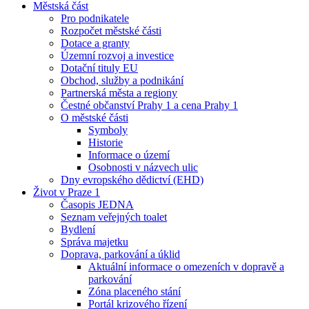
Městská část
Pro podnikatele
Rozpočet městské části
Dotace a granty
Územní rozvoj a investice
Dotační tituly EU
Obchod, služby a podnikání
Partnerská města a regiony
Čestné občanství Prahy 1 a cena Prahy 1
O městské části
Symboly
Historie
Informace o území
Osobnosti v názvech ulic
Dny evropského dědictví (EHD)
Život v Praze 1
Časopis JEDNA
Seznam veřejných toalet
Bydlení
Správa majetku
Doprava, parkování a úklid
Aktuální informace o omezeních v dopravě a
parkování
Zóna placeného stání
Portál krizového řízení