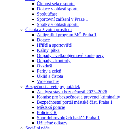
Činnost sekce sportu
Dotace v oblasti sportu
Spoluúčast
Sportovní zařízení v Praze 1
Spolky v oblasti sportu
Čistota a životní prostředí
Antigrafitti program MČ Praha 1
Dotace
Hřiště a sportoviště
Kašny, pítka
Odpady - velkoobjemové kontejnery
Odpady - kontroly
Ovzduší
Parky a zeleň
Úklid a čistota
Videoarchiv
Bezpečnost a veřejný pořádek
Analýza stavu bezpečnosti 2023–2026
Komise pro bezpečnost a prevenci kriminality
Bezpečnostní portál městské části Praha 1
Městská policie
Policie ČR
Sbor dobrovolných hasičů Praha 1
Užitečné odkazy
Sociální péče