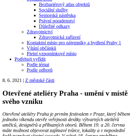
Bezbariérový atlas objektů
Sociální služby
Seniorská nástěnka
Právní poradenství
Důležité odkazy
Zdravotnictví
Zdravotnická zařízení
Kontaktní místo pro nájemníky a bydlení Prahy 1
Vítání občánků
Pietní vzpomínkové místo
Potřebuji vyřídit
Podle témat
Podle odborů
8. 6. 2021
|
Z městské části
Otevřené ateliéry Praha - umění v místě
svého vzniku
Otevřené ateliéry Praha je prvním festivalem v Praze, který během
jednoho víkendu otevře veřejnosti desítky výtvarných ateliérů
umělců, designérů a příbuzných oborů. Během 19. a 20. června
máte možnost objevovat zajímavé tvůrce, lokality a v neposlední
řadě poznávat vlastní sousedy. V pátek 18. června proběhne