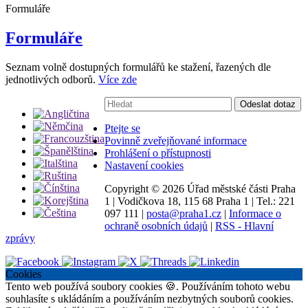
Formuláře
Formuláře
Seznam volně dostupných formulářů ke stažení, řazených dle
jednotlivých odborů.
Více zde
Vyhledávání:
Odeslat dotaz
Ptejte se
Povinně zveřejňované informace
Prohlášení o přístupnosti
Nastavení cookies
Copyright ©
2026 Úřad městské části Praha
1
|
Vodičkova 18, 115 68 Praha 1
|
Tel.: 221
097 111
|
posta@praha1.cz
|
Informace o
ochraně osobních údajů
|
RSS - Hlavní
zprávy
Cookies
Tento web používá soubory cookies 🍪. Používáním tohoto webu
souhlasíte s ukládáním a používáním nezbytných souborů cookies.