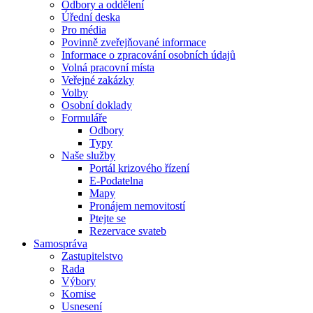
Odbory a oddělení
Úřední deska
Pro média
Povinně zveřejňované informace
Informace o zpracování osobních údajů
Volná pracovní místa
Veřejné zakázky
Volby
Osobní doklady
Formuláře
Odbory
Typy
Naše služby
Portál krizového řízení
E-Podatelna
Mapy
Pronájem nemovitostí
Ptejte se
Rezervace svateb
Samospráva
Zastupitelstvo
Rada
Výbory
Komise
Usnesení