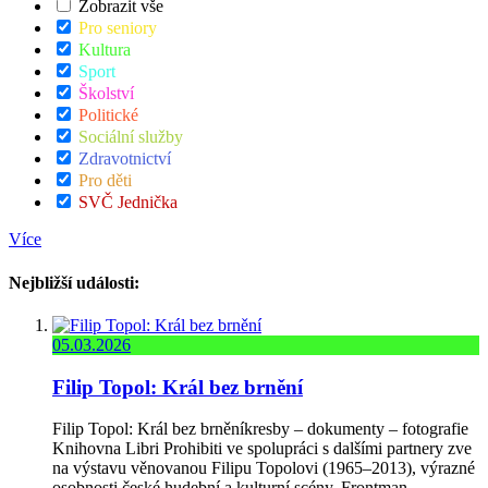
Zobrazit vše
Pro seniory
Kultura
Sport
Školství
Politické
Sociální služby
Zdravotnictví
Pro děti
SVČ Jednička
Více
Nejbližší události:
05.03.2026
Filip Topol: Král bez brnění
Filip Topol: Král bez brněníkresby – dokumenty – fotografie
Knihovna Libri Prohibiti ve spolupráci s dalšími partnery zve
na výstavu věnovanou Filipu Topolovi (1965–2013), výrazné
osobnosti české hudební a kulturní scény. Frontman