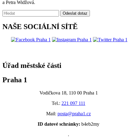
a Petra Widžová.
Vyhledávání:
Odeslat dotaz
NAŠE SOCIÁLNÍ SÍTĚ
@praha1
Úřad městské části
Praha 1
Vodičkova 18, 110 00 Praha 1
Tel.:
221 097 111
Mail:
posta@praha1.cz
ID datové schránky:
b4eb2my
.