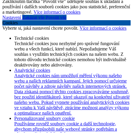
Zakliknutím tlačítka "Povolit vše" udělujete souhlas k ukládání a
používání i dalších souborů cookies jako jsou statistické, preferenční
a marketingové.
Více informací o cookies
Nastavení
Zakázat vše
Povolit vše
Cookies
Vyberte si, jaká nastavení chcete povolit.
Více informací o cookies
Technické cookies
Technické cookies jsou nezbytné pro správné fungování
webu a všech funkcí, které nabízí. Nepožadujeme Váš
souhlas s využitím technických cookies na našem webu. Z
tohoto důvodu technické cookies nemohou být individuálně
deaktivovány nebo aktivovány.
Analytické cookies
Analytické cookies nám umožňují měření výkonu našeho
webu a našich reklamních kampaní. Jejich pomocí určujeme
počet návštěv a zdroje návštěv našich internetových stránek.
Data získaná pomocí těchto cookies zpracováváme souhrnně,
bez použití identifikátorů, které ukazují na konkrétní uživatelé
našeho webu. Pokud vypnete používání analytických cookies
ve vztahu k Vaší návštěvě, ztrácíme možnost analýzy výkonu
a optimalizace našich opatření.
Personalizované soubory cookie
Používáme rovněž soubory cookie a další technologie,
abychom přizpůsobili naše webové stránky potřebám a