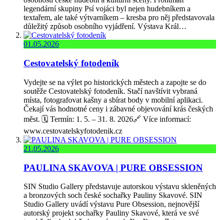
legendární skupiny Psí vojáci byl nejen hudebníkem a
textařem, ale také výtvarníkem – kresba pro něj představovala
důležitý způsob osobního vyjádření. Výstava Král…
01.05.2026
Cestovatelský fotodeník
Vydejte se na výlet po historických městech a zapojte se do
soutěže Cestovatelský fotodeník. Stačí navštívit vybraná
místa, fotografovat kašny a sbírat body v mobilní aplikaci.
Čekají vás hodnotné ceny i zábavné objevování krás českých
měst. 🗓️ Termín: 1. 5. – 31. 8. 2026🔗 Více informací:
www.cestovatelskyfotodenik.cz
21.05.2026
PAULINA SKAVOVA | PURE OBSESSION
SIN Studio Gallery představuje autorskou výstavu skleněných
a bronzových soch české sochařky Pauliny Skavové. SIN
Studio Gallery uvádí výstavu Pure Obsession, nejnovější
autorský projekt sochařky Pauliny Skavové, která ve své