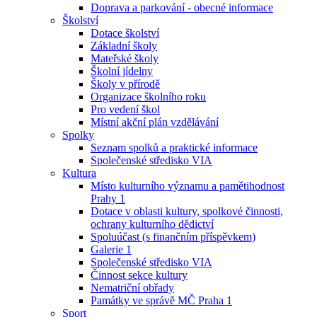
Doprava a parkování - obecné informace
Školství
Dotace školství
Základní školy
Mateřské školy
Školní jídelny
Školy v přírodě
Organizace školního roku
Pro vedení škol
Místní akční plán vzdělávání
Spolky
Seznam spolků a praktické informace
Společenské středisko VIA
Kultura
Místo kulturního významu a pamětihodnost
Prahy 1
Dotace v oblasti kultury, spolkové činnosti,
ochrany kulturního dědictví
Spoluúčast (s finančním příspěvkem)
Galerie 1
Společenské středisko VIA
Činnost sekce kultury
Nematriční obřady
Památky ve správě MČ Praha 1
Sport