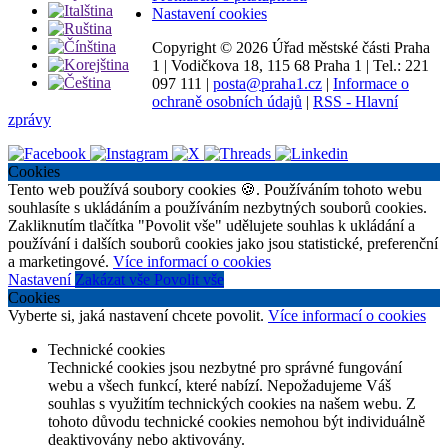
Nastavení cookies
Copyright ©
2026 Úřad městské části Praha
1
|
Vodičkova 18, 115 68 Praha 1
|
Tel.: 221
097 111
|
posta@praha1.cz
|
Informace o
ochraně osobních údajů
|
RSS - Hlavní
zprávy
Cookies
Tento web používá soubory cookies 🍪. Používáním tohoto webu
souhlasíte s ukládáním a používáním nezbytných souborů cookies.
Zakliknutím tlačítka "Povolit vše" udělujete souhlas k ukládání a
používání i dalších souborů cookies jako jsou statistické, preferenční
a marketingové.
Více informací o cookies
Nastavení
Zakázat vše
Povolit vše
Cookies
Vyberte si, jaká nastavení chcete povolit.
Více informací o cookies
Technické cookies
Technické cookies jsou nezbytné pro správné fungování
webu a všech funkcí, které nabízí. Nepožadujeme Váš
souhlas s využitím technických cookies na našem webu. Z
tohoto důvodu technické cookies nemohou být individuálně
deaktivovány nebo aktivovány.