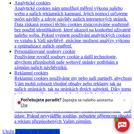
Analytické cookies
Analytické cookies nám umožňují měření výkonu našeho
webu a našich reklamních kampaní. Jejich pomocí určujeme
počet návštěv a zdroje návštěv našich internetových stránek.
Data získaná pomocí těchto cookies zpracováváme souhrnně,
bez použití identifikátorů, které ukazují na konkrétní uživatelé
našeho webu. Pokud vypnete používání analytických cookies
ve vztahu k Vaší návštěvě, ztrácíme možnost analýzy výkonu
a optimalizace našich opatření.
Personalizované soubory cookie
Používáme rovněž soubory cookie a další technologie,
abychom přizpůsobili naše webové stránky potřebám a
zájmům našich návštěvníků.
Reklamní cookies
Reklamní cookies používáme my nebo naši partneři, abychom
Vám mohli zobrazit vhodné obsahy nebo reklamy jak na
našich stránkách, tak na stránkách třetích subjektů. Díky tomu
můžeme vytvářet profily založené na Vašich zájmech, tak
Potřebujete poradit?
Zeptejte se našeho asistenta
zvané pseudonymizované profily. Na základě těchto
Chettyho
.
informací není zpravidla možná bezprostřední identifikace
Vaší osoby, protože jsou používány pouze pseudonymizované
údaje. Pokud nevyjádříte souhlas, nebudete příjemcem obsahů
a reklam přizpůsobených Vašim zájmům.
Uložit
Zakázat vše
Povolit vše