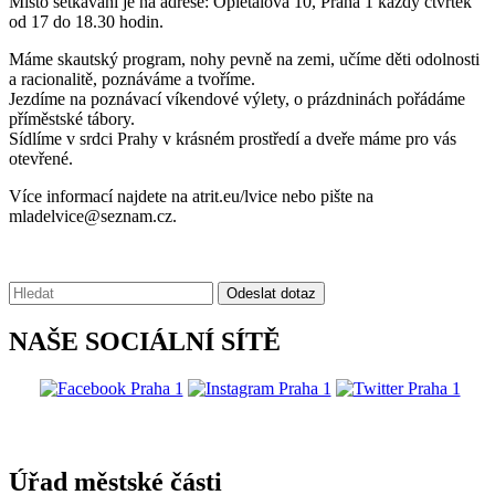
Místo setkávání je na adrese: Opletalova 10, Praha 1 každý čtvrtek
od 17 do 18.30 hodin.
Máme skautský program, nohy pevně na zemi, učíme děti odolnosti
a racionalitě, poznáváme a tvoříme.
Jezdíme na poznávací víkendové výlety, o prázdninách pořádáme
příměstské tábory.
Sídlíme v srdci Prahy v krásném prostředí a dveře máme pro vás
otevřené.
Více informací najdete na atrit.eu/lvice nebo pište na
mladelvice@seznam.cz.
Vyhledávání:
Odeslat dotaz
NAŠE SOCIÁLNÍ SÍTĚ
@praha1
Úřad městské části