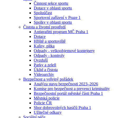
Činnost sekce sportu
Dotace v oblasti sportu
Spoluúčast
Sportovní zařízení v Praze 1
Spolky v oblasti sportu
Čistota a životní prostředí
Antigrafitti program MČ Praha 1
Dotace
Hřiště a sportoviště
Kašny, pítka
Odpady - velkoobjemové kontejnery
Odpady - kontroly
Ovzduší
Parky a zeleň
Úklid a čistota
Videoarchiv
Bezpečnost a veřejný pořádek
Analýza stavu bezpečnosti 2023–2026
Komise pro bezpečnost a prevenci kriminality
Bezpečnostní portál městské části Praha 1
Městská policie
Policie ČR
Sbor dobrovolných hasičů Praha 1
Užitečné odkazy
Sociální péče