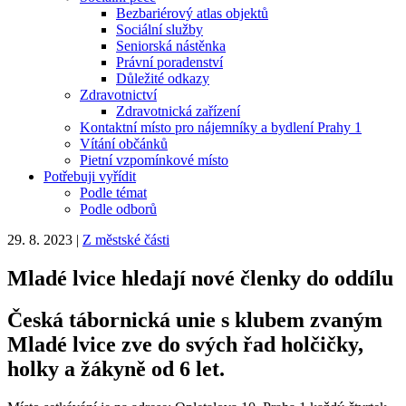
Bezbariérový atlas objektů
Sociální služby
Seniorská nástěnka
Právní poradenství
Důležité odkazy
Zdravotnictví
Zdravotnická zařízení
Kontaktní místo pro nájemníky a bydlení Prahy 1
Vítání občánků
Pietní vzpomínkové místo
Potřebuji vyřídit
Podle témat
Podle odborů
29. 8. 2023
|
Z městské části
Mladé lvice hledají nové členky do oddílu
Česká tábornická unie s klubem zvaným
Mladé lvice zve do svých řad holčičky,
holky a žákyně od 6 let.