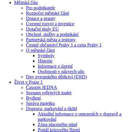
Městská část
Pro podnikatele
Rozpočet městské části
Dotace a granty
Územní rozvoj a investice
Dotační tituly EU
Obchod, služby a podnikání
Partnerská města a regiony
Čestné občanství Prahy 1 a cena Prahy 1
O městské části
Symboly
Historie
Informace o území
Osobnosti v názvech ulic
Dny evropského dědictví (EHD)
Život v Praze 1
Časopis JEDNA
Seznam veřejných toalet
Bydlení
Správa majetku
Doprava, parkování a úklid
Aktuální informace o omezeních v dopravě a
parkování
Zóna placeného stání
Portál krizového řízení