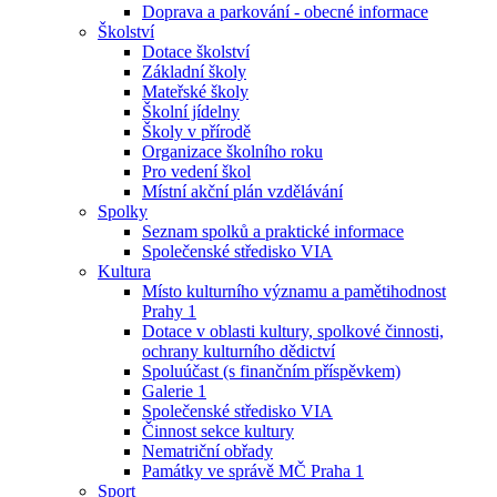
Doprava a parkování - obecné informace
Školství
Dotace školství
Základní školy
Mateřské školy
Školní jídelny
Školy v přírodě
Organizace školního roku
Pro vedení škol
Místní akční plán vzdělávání
Spolky
Seznam spolků a praktické informace
Společenské středisko VIA
Kultura
Místo kulturního významu a pamětihodnost
Prahy 1
Dotace v oblasti kultury, spolkové činnosti,
ochrany kulturního dědictví
Spoluúčast (s finančním příspěvkem)
Galerie 1
Společenské středisko VIA
Činnost sekce kultury
Nematriční obřady
Památky ve správě MČ Praha 1
Sport