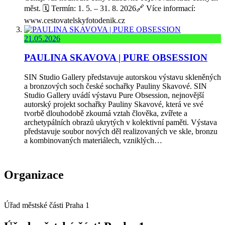
měst. 🗓️ Termín: 1. 5. – 31. 8. 2026🔗 Více informací:
www.cestovatelskyfotodenik.cz
21.05.2026
PAULINA SKAVOVA | PURE OBSESSION
SIN Studio Gallery představuje autorskou výstavu skleněných
a bronzových soch české sochařky Pauliny Skavové. SIN
Studio Gallery uvádí výstavu Pure Obsession, nejnovější
autorský projekt sochařky Pauliny Skavové, která ve své
tvorbě dlouhodobě zkoumá vztah člověka, zvířete a
archetypálních obrazů ukrytých v kolektivní paměti. Výstava
představuje soubor nových děl realizovaných ve skle, bronzu
a kombinovaných materiálech, vzniklých…
Organizace
Úřad městské části Praha 1