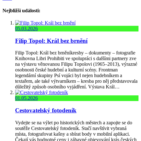
Nejbližší události:
05.03.2026
Filip Topol: Král bez brnění
Filip Topol: Král bez brněníkresby – dokumenty – fotografie
Knihovna Libri Prohibiti ve spolupráci s dalšími partnery zve
na výstavu věnovanou Filipu Topolovi (1965–2013), výrazné
osobnosti české hudební a kulturní scény. Frontman
legendární skupiny Psí vojáci byl nejen hudebníkem a
textařem, ale také výtvarníkem – kresba pro něj představovala
důležitý způsob osobního vyjádření. Výstava Král…
01.05.2026
Cestovatelský fotodeník
Vydejte se na výlet po historických městech a zapojte se do
soutěže Cestovatelský fotodeník. Stačí navštívit vybraná
místa, fotografovat kašny a sbírat body v mobilní aplikaci.
Čekají vás hodnotné ceny i zábavné objevování krás českých