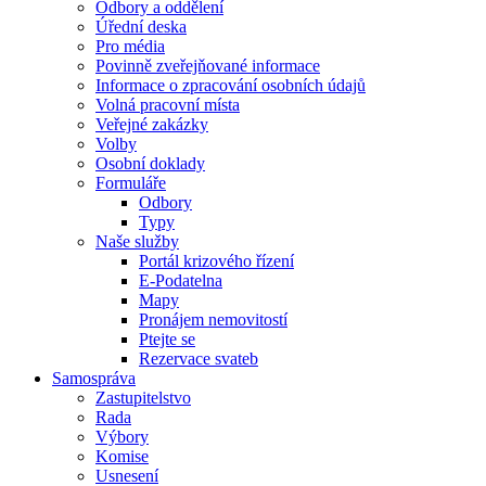
Odbory a oddělení
Úřední deska
Pro média
Povinně zveřejňované informace
Informace o zpracování osobních údajů
Volná pracovní místa
Veřejné zakázky
Volby
Osobní doklady
Formuláře
Odbory
Typy
Naše služby
Portál krizového řízení
E-Podatelna
Mapy
Pronájem nemovitostí
Ptejte se
Rezervace svateb
Samospráva
Zastupitelstvo
Rada
Výbory
Komise
Usnesení