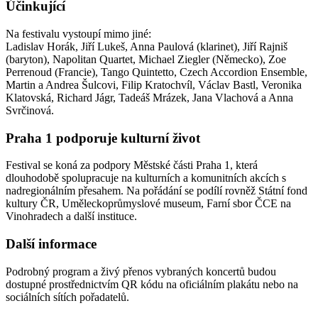
Účinkující
Na festivalu vystoupí mimo jiné:
Ladislav Horák, Jiří Lukeš, Anna Paulová (klarinet), Jiří Rajniš
(baryton), Napolitan Quartet, Michael Ziegler (Německo), Zoe
Perrenoud (Francie), Tango Quintetto, Czech Accordion Ensemble,
Martin a Andrea Šulcovi, Filip Kratochvíl, Václav Bastl, Veronika
Klatovská, Richard Jágr, Tadeáš Mrázek, Jana Vlachová a Anna
Svrčinová.
Praha 1 podporuje kulturní život
Festival se koná za podpory Městské části Praha 1, která
dlouhodobě spolupracuje na kulturních a komunitních akcích s
nadregionálním přesahem. Na pořádání se podílí rovněž Státní fond
kultury ČR, Uměleckoprůmyslové museum, Farní sbor ČCE na
Vinohradech a další instituce.
Další informace
Podrobný program a živý přenos vybraných koncertů budou
dostupné prostřednictvím QR kódu na oficiálním plakátu nebo na
sociálních sítích pořadatelů.