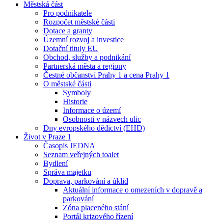
Městská část
Pro podnikatele
Rozpočet městské části
Dotace a granty
Územní rozvoj a investice
Dotační tituly EU
Obchod, služby a podnikání
Partnerská města a regiony
Čestné občanství Prahy 1 a cena Prahy 1
O městské části
Symboly
Historie
Informace o území
Osobnosti v názvech ulic
Dny evropského dědictví (EHD)
Život v Praze 1
Časopis JEDNA
Seznam veřejných toalet
Bydlení
Správa majetku
Doprava, parkování a úklid
Aktuální informace o omezeních v dopravě a
parkování
Zóna placeného stání
Portál krizového řízení