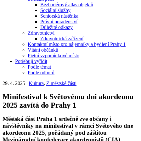
Bezbariérový atlas objektů
Sociální služby
Seniorská nástěnka
Právní poradenství
Důležité odkazy
Zdravotnictví
Zdravotnická zařízení
Kontaktní místo pro nájemníky a bydlení Prahy 1
Vítání občánků
Pietní vzpomínkové místo
Potřebuji vyřídit
Podle témat
Podle odborů
29. 4. 2025
|
Kultura
,
Z městské části
Minifestival k Světovému dni akordeonu
2025 zavítá do Prahy 1
Městská část Praha 1 srdečně zve občany i
návštěvníky na minifestival v rámci Světového dne
akordeonu 2025, pořádaný pod záštitou
Mezinárodní konfederace akordeonistů (CIA),