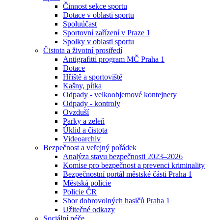
Činnost sekce sportu
Dotace v oblasti sportu
Spoluúčast
Sportovní zařízení v Praze 1
Spolky v oblasti sportu
Čistota a životní prostředí
Antigrafitti program MČ Praha 1
Dotace
Hřiště a sportoviště
Kašny, pítka
Odpady - velkoobjemové kontejnery
Odpady - kontroly
Ovzduší
Parky a zeleň
Úklid a čistota
Videoarchiv
Bezpečnost a veřejný pořádek
Analýza stavu bezpečnosti 2023–2026
Komise pro bezpečnost a prevenci kriminality
Bezpečnostní portál městské části Praha 1
Městská policie
Policie ČR
Sbor dobrovolných hasičů Praha 1
Užitečné odkazy
Sociální péče