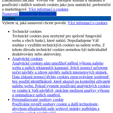
Zakliknutím tlačítka "Povolit vše" udělujete souhlas k ukládání a
používání i dalších souborů cookies jako jsou statistické, preferenční
a marketingové.
Více informací o cookies
Nastavení
Zakázat vše
Povolit vše
Cookies
Vyberte si, jaká nastavení chcete povolit.
Více informací o cookies
Technické cookies
Technické cookies jsou nezbytné pro správné fungování
webu a všech funkcí, které nabízí. Nepožadujeme Váš
souhlas s využitím technických cookies na našem webu. Z
tohoto důvodu technické cookies nemohou být individuálně
deaktivovány nebo aktivovány.
Analytické cookies
Analytické cookies nám umožňují měření výkonu našeho
webu a našich reklamních kampaní. Jejich pomocí určujeme
počet návštěv a zdroje návštěv našich internetových stránek.
Data získaná pomocí těchto cookies zpracováváme souhrnně,
bez použití identifikátorů, které ukazují na konkrétní uživatelé
našeho webu. Pokud vypnete používání analytických cookies
ve vztahu k Vaší návštěvě, ztrácíme možnost analýzy výkonu
a optimalizace našich opatření.
Personalizované soubory cookie
Používáme rovněž soubory cookie a další technologie,
abychom přizpůsobili naše webové stránky potřebám a