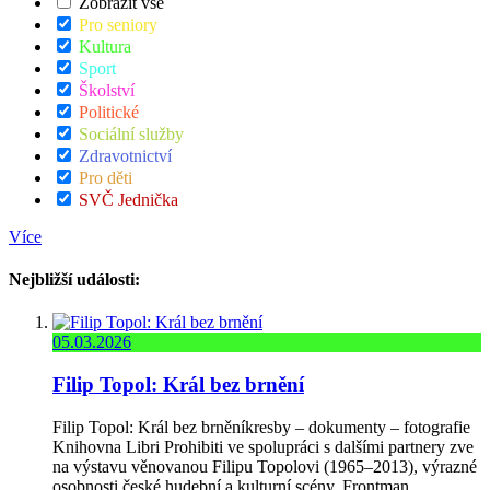
Zobrazit vše
Pro seniory
Kultura
Sport
Školství
Politické
Sociální služby
Zdravotnictví
Pro děti
SVČ Jednička
Více
Nejbližší události:
05.03.2026
Filip Topol: Král bez brnění
Filip Topol: Král bez brněníkresby – dokumenty – fotografie
Knihovna Libri Prohibiti ve spolupráci s dalšími partnery zve
na výstavu věnovanou Filipu Topolovi (1965–2013), výrazné
osobnosti české hudební a kulturní scény. Frontman