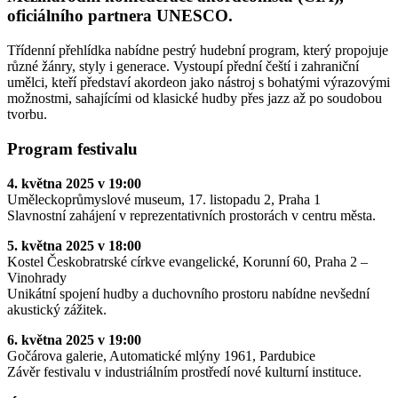
oficiálního partnera UNESCO.
Třídenní přehlídka nabídne pestrý hudební program, který propojuje
různé žánry, styly i generace. Vystoupí přední čeští i zahraniční
umělci, kteří představí akordeon jako nástroj s bohatými výrazovými
možnostmi, sahajícími od klasické hudby přes jazz až po soudobou
tvorbu.
Program festivalu
4. května 2025 v 19:00
Uměleckoprůmyslové museum, 17. listopadu 2, Praha 1
Slavnostní zahájení v reprezentativních prostorách v centru města.
5. května 2025 v 18:00
Kostel Českobratrské církve evangelické, Korunní 60, Praha 2 –
Vinohrady
Unikátní spojení hudby a duchovního prostoru nabídne nevšední
akustický zážitek.
6. května 2025 v 19:00
Gočárova galerie, Automatické mlýny 1961, Pardubice
Závěr festivalu v industriálním prostředí nové kulturní instituce.