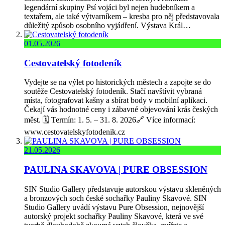
legendární skupiny Psí vojáci byl nejen hudebníkem a
textařem, ale také výtvarníkem – kresba pro něj představovala
důležitý způsob osobního vyjádření. Výstava Král…
01.05.2026
Cestovatelský fotodeník
Vydejte se na výlet po historických městech a zapojte se do
soutěže Cestovatelský fotodeník. Stačí navštívit vybraná
místa, fotografovat kašny a sbírat body v mobilní aplikaci.
Čekají vás hodnotné ceny i zábavné objevování krás českých
měst. 🗓️ Termín: 1. 5. – 31. 8. 2026🔗 Více informací:
www.cestovatelskyfotodenik.cz
21.05.2026
PAULINA SKAVOVA | PURE OBSESSION
SIN Studio Gallery představuje autorskou výstavu skleněných
a bronzových soch české sochařky Pauliny Skavové. SIN
Studio Gallery uvádí výstavu Pure Obsession, nejnovější
autorský projekt sochařky Pauliny Skavové, která ve své