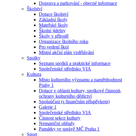
Doprava a parkování - obecné informace
Školství
Dotace školství
Základní školy
Mateřské školy
Školní jídelny
Školy v přírodě
Organizace školního roku
Pro vedení škol
Místní akční plán vzdělávání
Spolky
Seznam spolků a praktické informace
Společenské středisko VIA
Kultura
Místo kulturního významu a pamětihodnost
Prahy 1
Dotace v oblasti kultury, spolkové činnosti,
ochrany kulturního dědictví
Spoluúčast (s finančním příspěvkem)
Galerie 1
Společenské středisko VIA
Činnost sekce kultury
Nematriční obřady
Památky ve správě MČ Praha 1
Sport