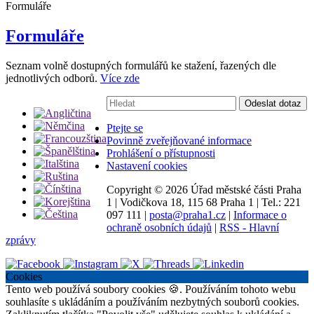
Formuláře
Formuláře
Seznam volně dostupných formulářů ke stažení, řazených dle
jednotlivých odborů.
Více zde
Vyhledávání:
Odeslat dotaz
Ptejte se
Povinně zveřejňované informace
Prohlášení o přístupnosti
Nastavení cookies
Copyright ©
2026 Úřad městské části Praha
1
|
Vodičkova 18, 115 68 Praha 1
|
Tel.: 221
097 111
|
posta@praha1.cz
|
Informace o
ochraně osobních údajů
|
RSS - Hlavní
zprávy
Cookies
Tento web používá soubory cookies 🍪. Používáním tohoto webu
souhlasíte s ukládáním a používáním nezbytných souborů cookies.