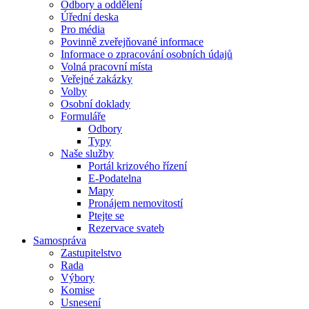
Odbory a oddělení
Úřední deska
Pro média
Povinně zveřejňované informace
Informace o zpracování osobních údajů
Volná pracovní místa
Veřejné zakázky
Volby
Osobní doklady
Formuláře
Odbory
Typy
Naše služby
Portál krizového řízení
E-Podatelna
Mapy
Pronájem nemovitostí
Ptejte se
Rezervace svateb
Samospráva
Zastupitelstvo
Rada
Výbory
Komise
Usnesení