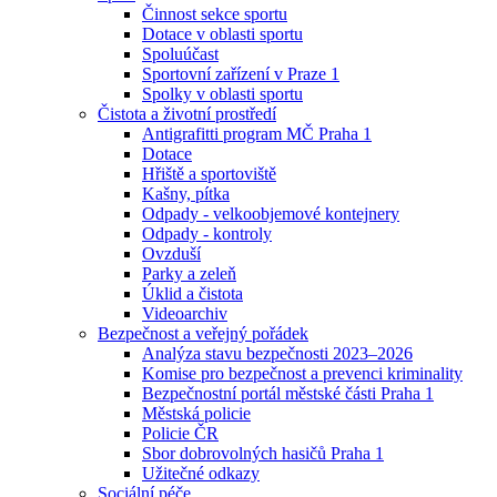
Činnost sekce sportu
Dotace v oblasti sportu
Spoluúčast
Sportovní zařízení v Praze 1
Spolky v oblasti sportu
Čistota a životní prostředí
Antigrafitti program MČ Praha 1
Dotace
Hřiště a sportoviště
Kašny, pítka
Odpady - velkoobjemové kontejnery
Odpady - kontroly
Ovzduší
Parky a zeleň
Úklid a čistota
Videoarchiv
Bezpečnost a veřejný pořádek
Analýza stavu bezpečnosti 2023–2026
Komise pro bezpečnost a prevenci kriminality
Bezpečnostní portál městské části Praha 1
Městská policie
Policie ČR
Sbor dobrovolných hasičů Praha 1
Užitečné odkazy
Sociální péče