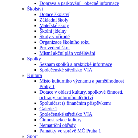
Doprava a parkování - obecné informace
Školství
Dotace školství
Základní školy
Mateřské školy
Školní jídelny
Školy v přírodě
Organizace školního roku
Pro vedení škol
Místní akční plán vzdělávání
Spolky
Seznam spolků a praktické informace
Společenské středisko VIA
Kultura
Místo kulturního významu a pamětihodnost
Prahy 1
Dotace v oblasti kultury, spolkové činnosti,
ochrany kulturního dědictví
Spoluúčast (s finančním příspěvkem)
Galerie 1
Společenské středisko VIA
Činnost sekce kultury
Nematriční obřady
Památky ve správě MČ Praha 1
Sport