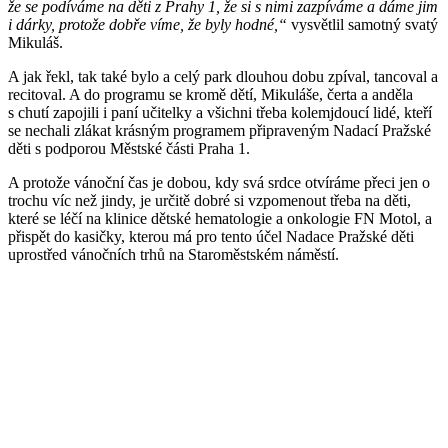
že se podíváme na děti z Prahy 1, že si s nimi zazpíváme a dáme jim
i dárky, protože dobře víme, že byly hodné,“
vysvětlil samotný svatý
Mikuláš.
A jak řekl, tak také bylo a celý park dlouhou dobu zpíval, tancoval a
recitoval. A do programu se kromě dětí, Mikuláše, čerta a anděla
s chutí zapojili i paní učitelky a všichni třeba kolemjdoucí lidé, kteří
se nechali zlákat krásným programem připraveným Nadací Pražské
děti s podporou Městské části Praha 1.
A protože vánoční čas je dobou, kdy svá srdce otvíráme přeci jen o
trochu víc než jindy, je určitě dobré si vzpomenout třeba na děti,
které se léčí na klinice dětské hematologie a onkologie FN Motol, a
přispět do kasičky, kterou má pro tento účel Nadace Pražské děti
uprostřed vánočních trhů na Staroměstském náměstí.