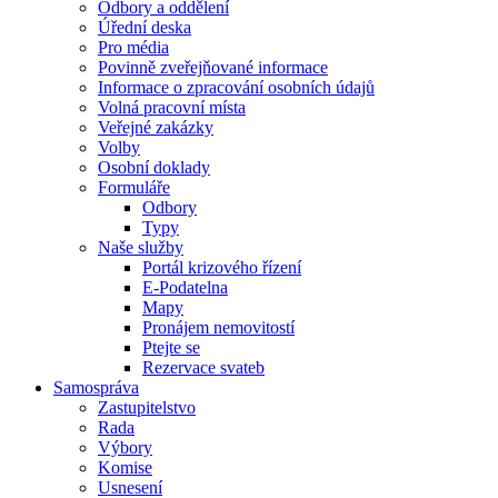
Odbory a oddělení
Úřední deska
Pro média
Povinně zveřejňované informace
Informace o zpracování osobních údajů
Volná pracovní místa
Veřejné zakázky
Volby
Osobní doklady
Formuláře
Odbory
Typy
Naše služby
Portál krizového řízení
E-Podatelna
Mapy
Pronájem nemovitostí
Ptejte se
Rezervace svateb
Samospráva
Zastupitelstvo
Rada
Výbory
Komise
Usnesení