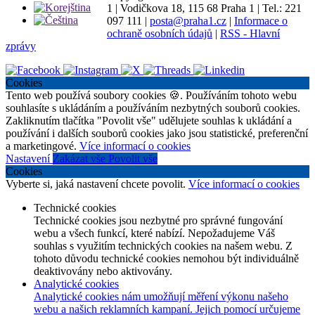
1
|
Vodičkova 18, 115 68 Praha 1
|
Tel.: 221
097 111
|
posta@praha1.cz
|
Informace o
ochraně osobních údajů
|
RSS - Hlavní
zprávy
Cookies
Tento web používá soubory cookies 🍪. Používáním tohoto webu
souhlasíte s ukládáním a používáním nezbytných souborů cookies.
Zakliknutím tlačítka "Povolit vše" udělujete souhlas k ukládání a
používání i dalších souborů cookies jako jsou statistické, preferenční
a marketingové.
Více informací o cookies
Nastavení
Zakázat vše
Povolit vše
Cookies
Vyberte si, jaká nastavení chcete povolit.
Více informací o cookies
Technické cookies
Technické cookies jsou nezbytné pro správné fungování
webu a všech funkcí, které nabízí. Nepožadujeme Váš
souhlas s využitím technických cookies na našem webu. Z
tohoto důvodu technické cookies nemohou být individuálně
deaktivovány nebo aktivovány.
Analytické cookies
Analytické cookies nám umožňují měření výkonu našeho
webu a našich reklamních kampaní. Jejich pomocí určujeme