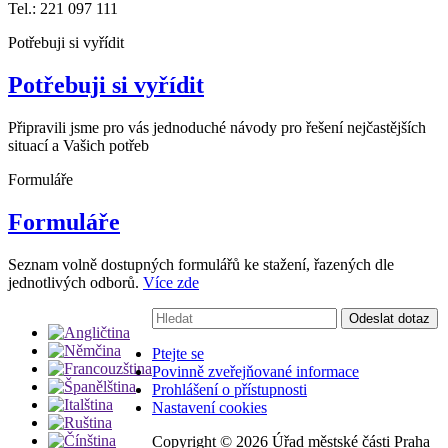
Tel.: 221 097 111
Potřebuji si vyřídit
Potřebuji si vyřídit
Připravili jsme pro vás jednoduché návody pro řešení nejčastějších
situací a Vašich potřeb
Formuláře
Formuláře
Seznam volně dostupných formulářů ke stažení, řazených dle
jednotlivých odborů.
Více zde
Vyhledávání:
Odeslat dotaz
Ptejte se
Povinně zveřejňované informace
Prohlášení o přístupnosti
Nastavení cookies
Copyright ©
2026 Úřad městské části Praha