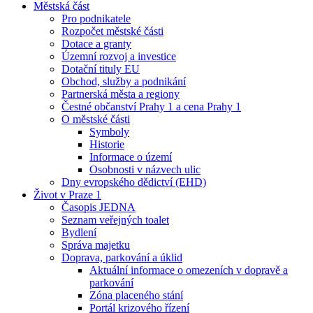
Městská část
Pro podnikatele
Rozpočet městské části
Dotace a granty
Územní rozvoj a investice
Dotační tituly EU
Obchod, služby a podnikání
Partnerská města a regiony
Čestné občanství Prahy 1 a cena Prahy 1
O městské části
Symboly
Historie
Informace o území
Osobnosti v názvech ulic
Dny evropského dědictví (EHD)
Život v Praze 1
Časopis JEDNA
Seznam veřejných toalet
Bydlení
Správa majetku
Doprava, parkování a úklid
Aktuální informace o omezeních v dopravě a
parkování
Zóna placeného stání
Portál krizového řízení