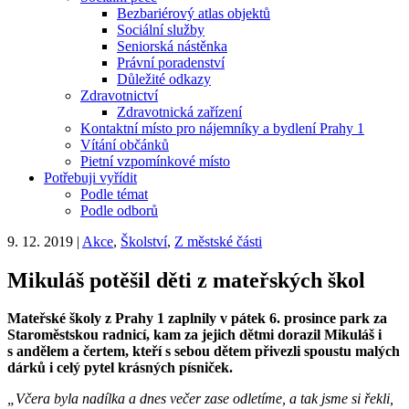
Bezbariérový atlas objektů
Sociální služby
Seniorská nástěnka
Právní poradenství
Důležité odkazy
Zdravotnictví
Zdravotnická zařízení
Kontaktní místo pro nájemníky a bydlení Prahy 1
Vítání občánků
Pietní vzpomínkové místo
Potřebuji vyřídit
Podle témat
Podle odborů
9. 12. 2019
|
Akce
,
Školství
,
Z městské části
Mikuláš potěšil děti z mateřských škol
Mateřské školy z Prahy 1 zaplnily v pátek 6. prosince park za
Staroměstskou radnicí, kam za jejich dětmi dorazil Mikuláš i
s andělem a čertem, kteří s sebou dětem přivezli spoustu malých
dárků i celý pytel krásných písniček.
„Včera byla nadílka a dnes večer zase odletíme, a tak jsme si řekli,