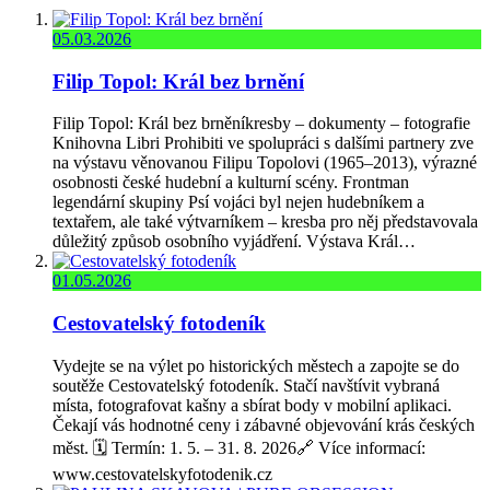
05.03.2026
Filip Topol: Král bez brnění
Filip Topol: Král bez brněníkresby – dokumenty – fotografie
Knihovna Libri Prohibiti ve spolupráci s dalšími partnery zve
na výstavu věnovanou Filipu Topolovi (1965–2013), výrazné
osobnosti české hudební a kulturní scény. Frontman
legendární skupiny Psí vojáci byl nejen hudebníkem a
textařem, ale také výtvarníkem – kresba pro něj představovala
důležitý způsob osobního vyjádření. Výstava Král…
01.05.2026
Cestovatelský fotodeník
Vydejte se na výlet po historických městech a zapojte se do
soutěže Cestovatelský fotodeník. Stačí navštívit vybraná
místa, fotografovat kašny a sbírat body v mobilní aplikaci.
Čekají vás hodnotné ceny i zábavné objevování krás českých
měst. 🗓️ Termín: 1. 5. – 31. 8. 2026🔗 Více informací:
www.cestovatelskyfotodenik.cz