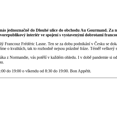
? Za nás jednoznačně do Dlouhé ulice do obchodu Au Gourmand. Za 
rvorepublikový interiér ve spojení s vystavenými dobrotami fran
lý Francouz Frédéric Lasne. Ten se za dobu podnikání v Česku se dokáz
íme o kvalitách, tak to rozhodně nejsou prázdné fráze. Téměř veškerý 
dáka z Normandie, vás potěší v každém ohledu. I v době pandemie si 
nu.
 8:00 do 19:00 o víkendu od 8:30 do 19:00. Bon Appétit.