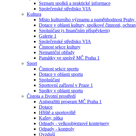
Seznam spolků a praktické informace
Společenské středisko VIA
Kultura
Místo kulturního významu a pamětihodnost Prahy
Dotace v oblasti kultury, spolkové činnosti, ochran
Spoluúčast (s finančním příspěvkem)
Galerie 1
Společenské středisko VIA
Činnost sekce kultury
Nematriční obřady
Památky ve správě MČ Praha 1
Sport
Činnost sekce sportu
Dotace v oblasti sportu
Spoluúčast
Sportovní zařízení v Praze 1
Spolky v oblasti sportu
Čistota a životní prostředí
Antigrafitti program MČ Praha 1
Dotace
Hřiště a sportoviště
Kašny, pítka
Odpady - velkoobjemové kontejnery
Odpady - kontroly
Ovzduší