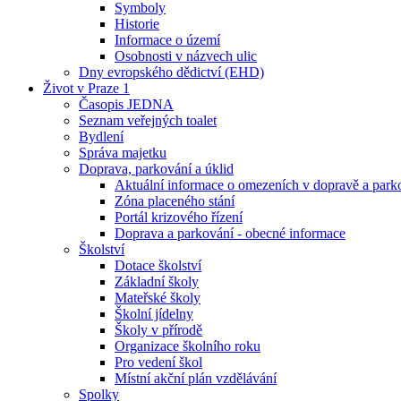
Symboly
Historie
Informace o území
Osobnosti v názvech ulic
Dny evropského dědictví (EHD)
Život v Praze 1
Časopis JEDNA
Seznam veřejných toalet
Bydlení
Správa majetku
Doprava, parkování a úklid
Aktuální informace o omezeních v dopravě a park
Zóna placeného stání
Portál krizového řízení
Doprava a parkování - obecné informace
Školství
Dotace školství
Základní školy
Mateřské školy
Školní jídelny
Školy v přírodě
Organizace školního roku
Pro vedení škol
Místní akční plán vzdělávání
Spolky