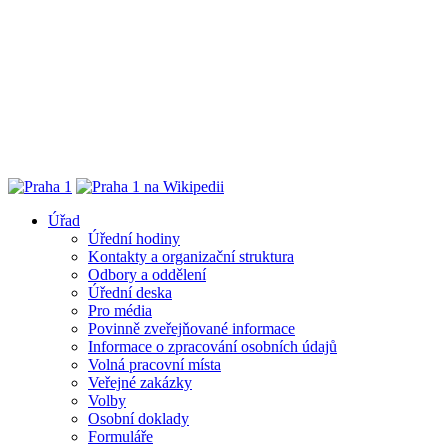
Úřad
Úřední hodiny
Kontakty a organizační struktura
Odbory a oddělení
Úřední deska
Pro média
Povinně zveřejňované informace
Informace o zpracování osobních údajů
Volná pracovní místa
Veřejné zakázky
Volby
Osobní doklady
Formuláře