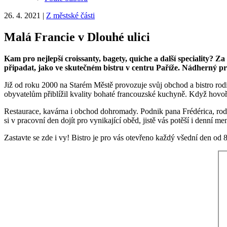
26. 4. 2021
|
Z městské části
Malá Francie v Dlouhé ulici
Kam pro nejlepší croissanty, bagety, quiche a další speciality
připadat, jako ve skutečném bistru v centru Paříže. Nádherný p
Již od roku 2000 na Starém Městě provozuje svůj obchod a bistro rodi
obyvatelům přiblížil kvality bohaté francouzské kuchyně. Když hovoř
Restaurace, kavárna i obchod dohromady. Podnik pana Frédérica, ro
si v pracovní den dojít pro vynikající oběd, jistě vás potěší i denní me
Zastavte se zde i vy! Bistro je pro vás otevřeno každý všední den od