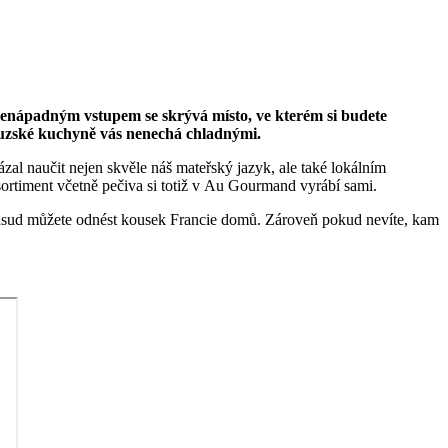
nenápadným vstupem se skrývá místo, ve kterém si budete
couzské kuchyně vás nenechá chladnými.
al naučit nejen skvěle náš mateřský jazyk, ale také lokálním
sortiment včetně pečiva si totiž v Au Gourmand vyrábí sami.
odsud můžete odnést kousek Francie domů. Zároveň pokud nevíte, kam