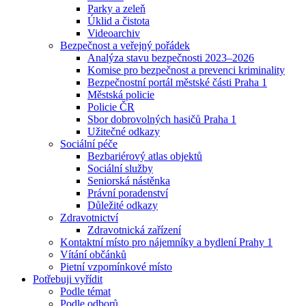
Parky a zeleň
Úklid a čistota
Videoarchiv
Bezpečnost a veřejný pořádek
Analýza stavu bezpečnosti 2023–2026
Komise pro bezpečnost a prevenci kriminality
Bezpečnostní portál městské části Praha 1
Městská policie
Policie ČR
Sbor dobrovolných hasičů Praha 1
Užitečné odkazy
Sociální péče
Bezbariérový atlas objektů
Sociální služby
Seniorská nástěnka
Právní poradenství
Důležité odkazy
Zdravotnictví
Zdravotnická zařízení
Kontaktní místo pro nájemníky a bydlení Prahy 1
Vítání občánků
Pietní vzpomínkové místo
Potřebuji vyřídit
Podle témat
Podle odborů