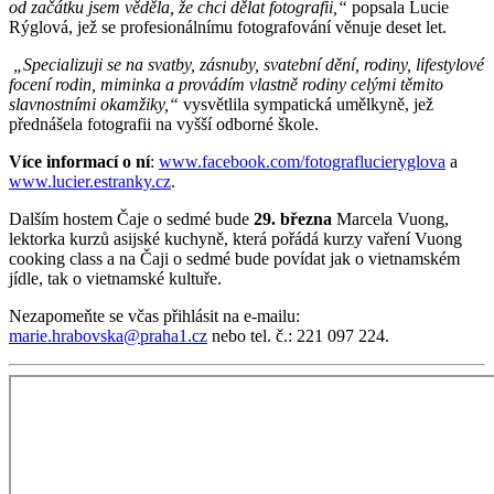
od začátku jsem věděla, že chci dělat fotografii,“
popsala Lucie
Rýglová, jež se profesionálnímu fotografování věnuje deset let.
„Specializuji se na svatby, zásnuby, svatební dění, rodiny, lifestylové
focení rodin, miminka a provádím vlastně rodiny celými těmito
slavnostními okamžiky,“
vysvětlila sympatická umělkyně, jež
přednášela fotografii na vyšší odborné škole.
Více informací o ní
:
www.facebook.com/fotograflucieryglova
a
www.lucier.estranky.cz
.
Dalším hostem Čaje o sedmé bude
29. března
Marcela Vuong,
lektorka kurzů asijské kuchyně, která pořádá kurzy vaření Vuong
cooking class a na Čaji o sedmé bude povídat jak o vietnamském
jídle, tak o vietnamské kultuře.
Nezapomeňte se včas přihlásit na e-mailu:
marie.hrabovska@praha1.cz
nebo tel. č.: 221 097 224.