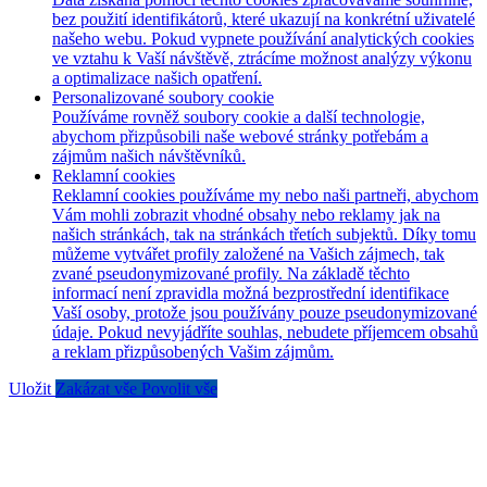
bez použití identifikátorů, které ukazují na konkrétní uživatelé
našeho webu. Pokud vypnete používání analytických cookies
ve vztahu k Vaší návštěvě, ztrácíme možnost analýzy výkonu
a optimalizace našich opatření.
Personalizované soubory cookie
Používáme rovněž soubory cookie a další technologie,
abychom přizpůsobili naše webové stránky potřebám a
zájmům našich návštěvníků.
Reklamní cookies
Reklamní cookies používáme my nebo naši partneři, abychom
Vám mohli zobrazit vhodné obsahy nebo reklamy jak na
našich stránkách, tak na stránkách třetích subjektů. Díky tomu
můžeme vytvářet profily založené na Vašich zájmech, tak
zvané pseudonymizované profily. Na základě těchto
informací není zpravidla možná bezprostřední identifikace
Vaší osoby, protože jsou používány pouze pseudonymizované
údaje. Pokud nevyjádříte souhlas, nebudete příjemcem obsahů
a reklam přizpůsobených Vašim zájmům.
Uložit
Zakázat vše
Povolit vše