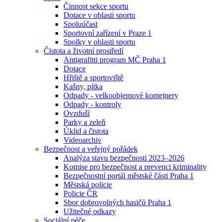
Činnost sekce sportu
Dotace v oblasti sportu
Spoluúčast
Sportovní zařízení v Praze 1
Spolky v oblasti sportu
Čistota a životní prostředí
Antigrafitti program MČ Praha 1
Dotace
Hřiště a sportoviště
Kašny, pítka
Odpady - velkoobjemové kontejnery
Odpady - kontroly
Ovzduší
Parky a zeleň
Úklid a čistota
Videoarchiv
Bezpečnost a veřejný pořádek
Analýza stavu bezpečnosti 2023–2026
Komise pro bezpečnost a prevenci kriminality
Bezpečnostní portál městské části Praha 1
Městská policie
Policie ČR
Sbor dobrovolných hasičů Praha 1
Užitečné odkazy
Sociální péče