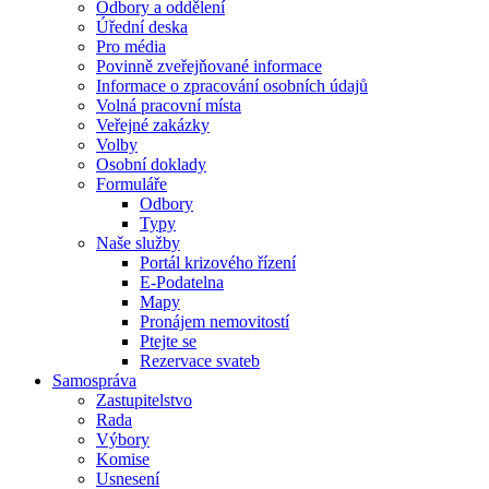
Odbory a oddělení
Úřední deska
Pro média
Povinně zveřejňované informace
Informace o zpracování osobních údajů
Volná pracovní místa
Veřejné zakázky
Volby
Osobní doklady
Formuláře
Odbory
Typy
Naše služby
Portál krizového řízení
E-Podatelna
Mapy
Pronájem nemovitostí
Ptejte se
Rezervace svateb
Samospráva
Zastupitelstvo
Rada
Výbory
Komise
Usnesení