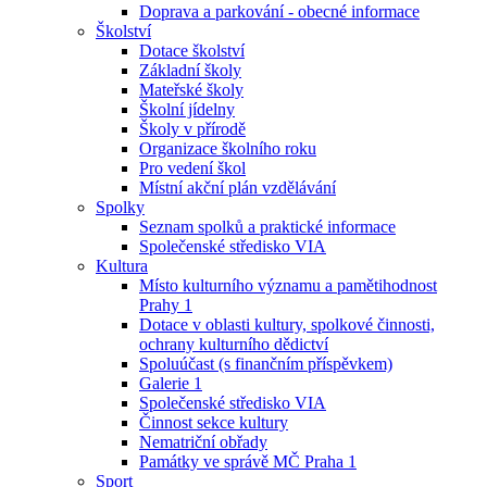
Doprava a parkování - obecné informace
Školství
Dotace školství
Základní školy
Mateřské školy
Školní jídelny
Školy v přírodě
Organizace školního roku
Pro vedení škol
Místní akční plán vzdělávání
Spolky
Seznam spolků a praktické informace
Společenské středisko VIA
Kultura
Místo kulturního významu a pamětihodnost
Prahy 1
Dotace v oblasti kultury, spolkové činnosti,
ochrany kulturního dědictví
Spoluúčast (s finančním příspěvkem)
Galerie 1
Společenské středisko VIA
Činnost sekce kultury
Nematriční obřady
Památky ve správě MČ Praha 1
Sport