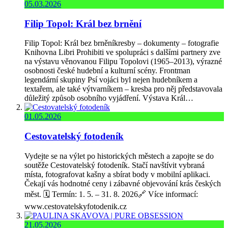
05.03.2026
Filip Topol: Král bez brnění
Filip Topol: Král bez brněníkresby – dokumenty – fotografie
Knihovna Libri Prohibiti ve spolupráci s dalšími partnery zve
na výstavu věnovanou Filipu Topolovi (1965–2013), výrazné
osobnosti české hudební a kulturní scény. Frontman
legendární skupiny Psí vojáci byl nejen hudebníkem a
textařem, ale také výtvarníkem – kresba pro něj představovala
důležitý způsob osobního vyjádření. Výstava Král…
01.05.2026
Cestovatelský fotodeník
Vydejte se na výlet po historických městech a zapojte se do
soutěže Cestovatelský fotodeník. Stačí navštívit vybraná
místa, fotografovat kašny a sbírat body v mobilní aplikaci.
Čekají vás hodnotné ceny i zábavné objevování krás českých
měst. 🗓️ Termín: 1. 5. – 31. 8. 2026🔗 Více informací:
www.cestovatelskyfotodenik.cz
21.05.2026