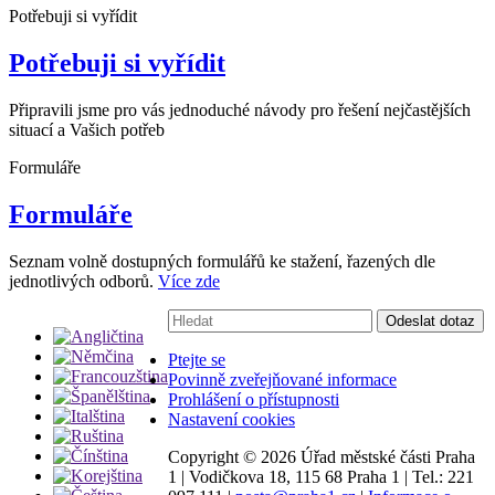
Potřebuji si vyřídit
Potřebuji si vyřídit
Připravili jsme pro vás jednoduché návody pro řešení nejčastějších
situací a Vašich potřeb
Formuláře
Formuláře
Seznam volně dostupných formulářů ke stažení, řazených dle
jednotlivých odborů.
Více zde
Vyhledávání:
Odeslat dotaz
Ptejte se
Povinně zveřejňované informace
Prohlášení o přístupnosti
Nastavení cookies
Copyright ©
2026 Úřad městské části Praha
1
|
Vodičkova 18, 115 68 Praha 1
|
Tel.: 221