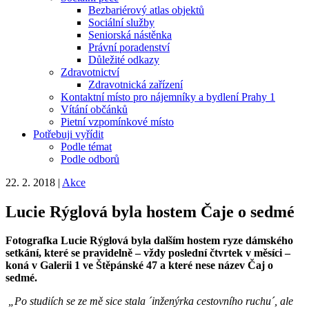
Bezbariérový atlas objektů
Sociální služby
Seniorská nástěnka
Právní poradenství
Důležité odkazy
Zdravotnictví
Zdravotnická zařízení
Kontaktní místo pro nájemníky a bydlení Prahy 1
Vítání občánků
Pietní vzpomínkové místo
Potřebuji vyřídit
Podle témat
Podle odborů
22. 2. 2018
|
Akce
Lucie Rýglová byla hostem Čaje o sedmé
Fotografka Lucie Rýglová byla dalším hostem ryze dámského
setkání, které se pravidelně – vždy poslední čtvrtek v měsíci –
koná v Galerii 1 ve Štěpánské 47 a které nese název Čaj o
sedmé.
„Po studiích se ze mě sice stala ´inženýrka cestovního ruchu´, ale