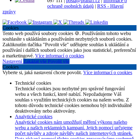
097 111
|
posta@praha1.cz
|
Informace o
ochraně osobních údajů
|
RSS - Hlavní
zprávy
Cookies
Tento web používá soubory cookies 🍪. Používáním tohoto webu
souhlasíte s ukládáním a používáním nezbytných souborů cookies.
Zakliknutím tlačítka "Povolit vše" udělujete souhlas k ukládání a
používání i dalších souborů cookies jako jsou statistické, preferenční
a marketingové.
Více informací o cookies
Nastavení
Zakázat vše
Povolit vše
Cookies
Vyberte si, jaká nastavení chcete povolit.
Více informací o cookies
Technické cookies
Technické cookies jsou nezbytné pro správné fungování
webu a všech funkcí, které nabízí. Nepožadujeme Váš
souhlas s využitím technických cookies na našem webu. Z
tohoto důvodu technické cookies nemohou být individuálně
deaktivovány nebo aktivovány.
Analytické cookies
Analytické cookies nám umožňují měření výkonu našeho
webu a našich reklamních kampaní. Jejich pomocí určujeme
počet návštěv a zdroje návštěv našich internetových stránek.
Data získaná pomocí těchto cookies zpracováváme souhrnně,