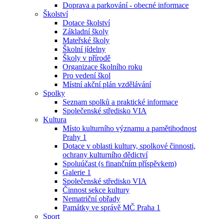
Doprava a parkování - obecné informace
Školství
Dotace školství
Základní školy
Mateřské školy
Školní jídelny
Školy v přírodě
Organizace školního roku
Pro vedení škol
Místní akční plán vzdělávání
Spolky
Seznam spolků a praktické informace
Společenské středisko VIA
Kultura
Místo kulturního významu a pamětihodnost
Prahy 1
Dotace v oblasti kultury, spolkové činnosti,
ochrany kulturního dědictví
Spoluúčast (s finančním příspěvkem)
Galerie 1
Společenské středisko VIA
Činnost sekce kultury
Nematriční obřady
Památky ve správě MČ Praha 1
Sport