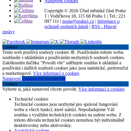
Nastavení cookies
Copyright ©
2026 Úřad městské části Praha
1
|
Vodičkova 18, 115 68 Praha 1
|
Tel.: 221
097 111
|
posta@praha1.cz
|
Informace o
ochraně osobních údajů
|
RSS - Hlavní
zprávy
Cookies
Tento web používá soubory cookies 🍪. Používáním tohoto webu
souhlasíte s ukládáním a používáním nezbytných souborů cookies.
Zakliknutím tlačítka "Povolit vše" udělujete souhlas k ukládání a
používání i dalších souborů cookies jako jsou statistické, preferenční
a marketingové.
Více informací o cookies
Nastavení
Zakázat vše
Povolit vše
Cookies
Vyberte si, jaká nastavení chcete povolit.
Více informací o cookies
Technické cookies
Technické cookies jsou nezbytné pro správné fungování
webu a všech funkcí, které nabízí. Nepožadujeme Váš
souhlas s využitím technických cookies na našem webu. Z
tohoto důvodu technické cookies nemohou být individuálně
deaktivovány nebo aktivovány.
Analytické cookies