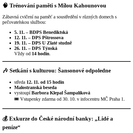
🧠
Trénování paměti s Mílou Kahounovou
Zábavná cvičení na paměť a soustředění v různých domech s
pečovatelskou službou:
5. 11. – BDPS Benediktská
12. 11. – DPS Pštrossova
19. 11. – DPS U Zlaté studně
26. 11. – DPS Týnská
Vždy od
14 hodin
.
🎶
Setkání s kulturou: Šansonové odpoledne
středa
12. 11. od 15 hodin
Malostranská beseda
vystoupí
Barbora Klepal Šampalíková
🎟️ Vstupenky zdarma od 30. 10. v infocentru MČ Praha 1.
💰
Exkurze do České národní banky: „Lidé a
peníze“