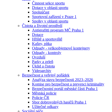
Činnost sekce sportu
Dotace v oblasti sportu
Spoluúčast
Sportovní zařízení v Praze 1
Spolky v oblasti sportu
Čistota a životní prostředí
Antigrafitti program MČ Praha 1
Dotace
Hřiště a sportoviště
Kašny, pítka
Odpady - velkoobjemové kontejnery
Odpady - kontroly
Ovzduší
Parky a zeleň
Úklid a čistota
Videoarchiv
Bezpečnost a veřejný pořádek
Analýza stavu bezpečnosti 2023–2026
Komise pro bezpečnost a prevenci kriminality
Bezpečnostní portál městské části Praha 1
Městská policie
Policie ČR
Sbor dobrovolných hasičů Praha 1
Užitečné odkazy
Sociální péče