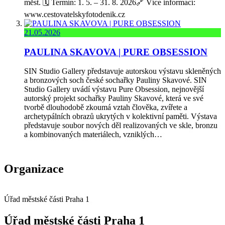
měst. 🗓️ Termín: 1. 5. – 31. 8. 2026🔗 Více informací:
www.cestovatelskyfotodenik.cz
21.05.2026
PAULINA SKAVOVA | PURE OBSESSION
SIN Studio Gallery představuje autorskou výstavu skleněných
a bronzových soch české sochařky Pauliny Skavové. SIN
Studio Gallery uvádí výstavu Pure Obsession, nejnovější
autorský projekt sochařky Pauliny Skavové, která ve své
tvorbě dlouhodobě zkoumá vztah člověka, zvířete a
archetypálních obrazů ukrytých v kolektivní paměti. Výstava
představuje soubor nových děl realizovaných ve skle, bronzu
a kombinovaných materiálech, vzniklých…
Organizace
Úřad městské části Praha 1
Úřad městské části Praha 1