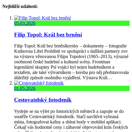
Nejbližší události:
05.03.2026
Filip Topol: Král bez brnění
Filip Topol: Král bez brněníkresby – dokumenty – fotografie
Knihovna Libri Prohibiti ve spolupráci s dalšími partnery zve
na výstavu věnovanou Filipu Topolovi (1965–2013), výrazné
osobnosti české hudební a kulturní scény. Frontman
legendární skupiny Psí vojáci byl nejen hudebníkem a
textařem, ale také výtvarníkem – kresba pro něj představovala
důležitý způsob osobního vyjádření. Výstava Král…
01.05.2026
Cestovatelský fotodeník
Vydejte se na výlet po historických městech a zapojte se do
soutěže Cestovatelský fotodeník. Stačí navštívit vybraná
místa, fotografovat kašny a sbírat body v mobilní aplikaci.
Čekají vás hodnotné ceny i zábavné objevování krás českých