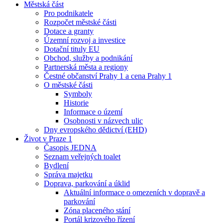
Městská část
Pro podnikatele
Rozpočet městské části
Dotace a granty
Územní rozvoj a investice
Dotační tituly EU
Obchod, služby a podnikání
Partnerská města a regiony
Čestné občanství Prahy 1 a cena Prahy 1
O městské části
Symboly
Historie
Informace o území
Osobnosti v názvech ulic
Dny evropského dědictví (EHD)
Život v Praze 1
Časopis JEDNA
Seznam veřejných toalet
Bydlení
Správa majetku
Doprava, parkování a úklid
Aktuální informace o omezeních v dopravě a
parkování
Zóna placeného stání
Portál krizového řízení