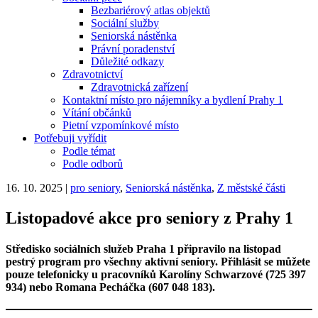
Bezbariérový atlas objektů
Sociální služby
Seniorská nástěnka
Právní poradenství
Důležité odkazy
Zdravotnictví
Zdravotnická zařízení
Kontaktní místo pro nájemníky a bydlení Prahy 1
Vítání občánků
Pietní vzpomínkové místo
Potřebuji vyřídit
Podle témat
Podle odborů
16. 10. 2025
|
pro seniory
,
Seniorská nástěnka
,
Z městské části
Listopadové akce pro seniory z Prahy 1
Středisko sociálních služeb Praha 1 připravilo na listopad
pestrý program pro všechny aktivní seniory. Přihlásit se můžete
pouze telefonicky u pracovníků Karolíny Schwarzové (725 397
934) nebo Romana Pecháčka (607 048 183).