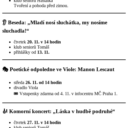
klub seniorů Haštalka
Tvoření a pohoda před zimou.
👂
Beseda: „Mladí nosí sluchátka, my nosíme
sluchadla!“
čtvrtek
20. 11. v 14 hodin
klub seniorů Tomáš
přihlášky od
13. 11.
🎭
Poetické odpoledne ve Viole: Manon Lescaut
středa
26. 11. od 14 hodin
divadlo Viola
🎟️ Vstupenky zdarma od 4. 11. v infocentru MČ Praha 1.
🎻
Komorní koncert: „Láska v hudbě podruhé“
čtvrtek
27. 11. v 14 hodin
klub seniorů Tomáš