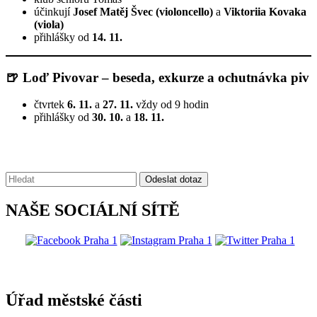
účinkují
Josef Matěj Švec (violoncello)
a
Viktoriia Kovaka
(viola)
přihlášky od
14. 11.
🍺
Loď Pivovar – beseda, exkurze a ochutnávka piv
čtvrtek
6. 11.
a
27. 11.
vždy od 9 hodin
přihlášky od
30. 10.
a
18. 11.
Vyhledávání:
Odeslat dotaz
NAŠE SOCIÁLNÍ SÍTĚ
@praha1
Úřad městské části