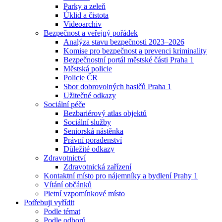
Parky a zeleň
Úklid a čistota
Videoarchiv
Bezpečnost a veřejný pořádek
Analýza stavu bezpečnosti 2023–2026
Komise pro bezpečnost a prevenci kriminality
Bezpečnostní portál městské části Praha 1
Městská policie
Policie ČR
Sbor dobrovolných hasičů Praha 1
Užitečné odkazy
Sociální péče
Bezbariérový atlas objektů
Sociální služby
Seniorská nástěnka
Právní poradenství
Důležité odkazy
Zdravotnictví
Zdravotnická zařízení
Kontaktní místo pro nájemníky a bydlení Prahy 1
Vítání občánků
Pietní vzpomínkové místo
Potřebuji vyřídit
Podle témat
Podle odborů