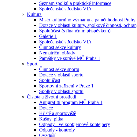
Seznam spolků a praktické informace
Společenské středisko VIA
Kultura
Místo kulturního významu a pamětihodnost Prahy
Dotace v oblasti kultury, spolkové činnosti, ochran
Spoluúčast (s finančním příspěvkem)
Galerie 1
Společenské středisko VIA
Činnost sekce kultury
Nematriční obřady
Památky ve správě MČ Praha 1
Sport
Činnost sekce sportu
Dotace v oblasti sportu
Spoluúčast
Sportovní zařízení v Praze 1
Spolky v oblasti sportu
Čistota a životní prostředí
Antigrafitti program MČ Praha 1
Dotace
Hřiště a sportoviště
Kašny, pítka
Odpady - velkoobjemové kontejnery
Odpady - kontroly
Ovzduší