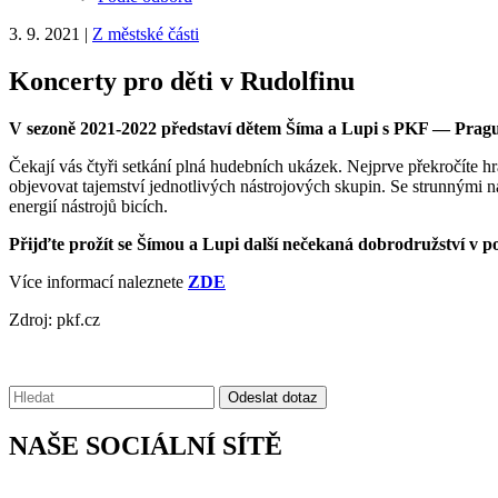
3. 9. 2021
|
Z městské části
Koncerty pro děti v Rudolfinu
V sezoně 2021-2022 představí dětem Šíma a Lupi s PKF — Prague
Čekají vás čtyři setkání plná hudebních ukázek. Nejprve překročíte h
objevovat tajemství jednotlivých nástrojových skupin. Se strunnými n
energií nástrojů bicích.
Přijďte prožít se Šímou a Lupi další nečekaná dobrodružství v 
Více informací naleznete
ZDE
Zdroj: pkf.cz
Vyhledávání:
Odeslat dotaz
NAŠE SOCIÁLNÍ SÍTĚ