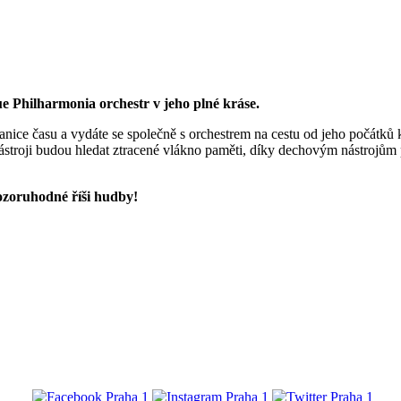
 Philharmonia orchestr v jeho plné kráse.
ranice času a vydáte se společně s orchestrem na cestu od jeho počátků
ástroji budou hledat ztracené vlákno paměti, díky dechovým nástrojům 
pozoruhodné říši hudby!