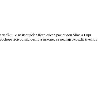
 k dnešku. V následujících třech dílech pak budou Šíma a Lupi
pochopí léčivou sílu dechu a nakonec se nechají okouzlit živelnou