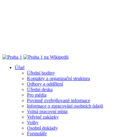
Úřad
Úřední hodiny
Kontakty a organizační struktura
Odbory a oddělení
Úřední deska
Pro média
Povinně zveřejňované informace
Informace o zpracování osobních údajů
Volná pracovní místa
Veřejné zakázky
Volby
Osobní doklady
Formuláře