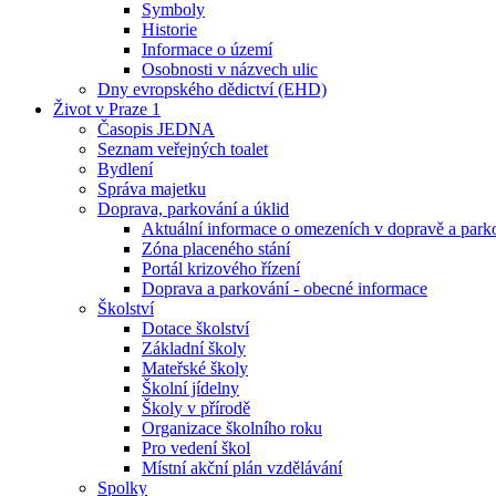
Symboly
Historie
Informace o území
Osobnosti v názvech ulic
Dny evropského dědictví (EHD)
Život v Praze 1
Časopis JEDNA
Seznam veřejných toalet
Bydlení
Správa majetku
Doprava, parkování a úklid
Aktuální informace o omezeních v dopravě a park
Zóna placeného stání
Portál krizového řízení
Doprava a parkování - obecné informace
Školství
Dotace školství
Základní školy
Mateřské školy
Školní jídelny
Školy v přírodě
Organizace školního roku
Pro vedení škol
Místní akční plán vzdělávání
Spolky