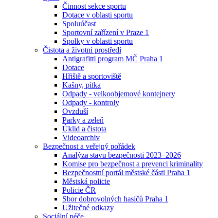
Činnost sekce sportu
Dotace v oblasti sportu
Spoluúčast
Sportovní zařízení v Praze 1
Spolky v oblasti sportu
Čistota a životní prostředí
Antigrafitti program MČ Praha 1
Dotace
Hřiště a sportoviště
Kašny, pítka
Odpady - velkoobjemové kontejnery
Odpady - kontroly
Ovzduší
Parky a zeleň
Úklid a čistota
Videoarchiv
Bezpečnost a veřejný pořádek
Analýza stavu bezpečnosti 2023–2026
Komise pro bezpečnost a prevenci kriminality
Bezpečnostní portál městské části Praha 1
Městská policie
Policie ČR
Sbor dobrovolných hasičů Praha 1
Užitečné odkazy
Sociální péče