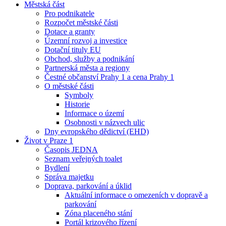
Městská část
Pro podnikatele
Rozpočet městské části
Dotace a granty
Územní rozvoj a investice
Dotační tituly EU
Obchod, služby a podnikání
Partnerská města a regiony
Čestné občanství Prahy 1 a cena Prahy 1
O městské části
Symboly
Historie
Informace o území
Osobnosti v názvech ulic
Dny evropského dědictví (EHD)
Život v Praze 1
Časopis JEDNA
Seznam veřejných toalet
Bydlení
Správa majetku
Doprava, parkování a úklid
Aktuální informace o omezeních v dopravě a
parkování
Zóna placeného stání
Portál krizového řízení