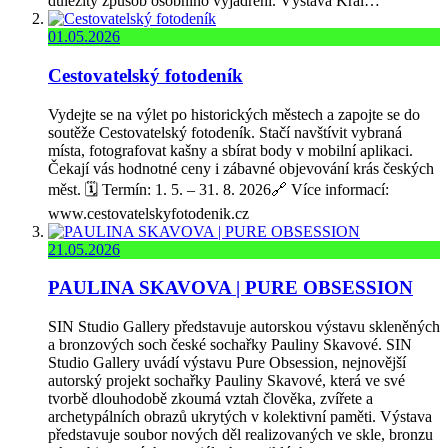
důležitý způsob osobního vyjádření. Výstava Král…
01.05.2026
Cestovatelský fotodeník
Vydejte se na výlet po historických městech a zapojte se do
soutěže Cestovatelský fotodeník. Stačí navštívit vybraná
místa, fotografovat kašny a sbírat body v mobilní aplikaci.
Čekají vás hodnotné ceny i zábavné objevování krás českých
měst. 🗓️ Termín: 1. 5. – 31. 8. 2026🔗 Více informací:
www.cestovatelskyfotodenik.cz
21.05.2026
PAULINA SKAVOVA | PURE OBSESSION
SIN Studio Gallery představuje autorskou výstavu skleněných
a bronzových soch české sochařky Pauliny Skavové. SIN
Studio Gallery uvádí výstavu Pure Obsession, nejnovější
autorský projekt sochařky Pauliny Skavové, která ve své
tvorbě dlouhodobě zkoumá vztah člověka, zvířete a
archetypálních obrazů ukrytých v kolektivní paměti. Výstava
představuje soubor nových děl realizovaných ve skle, bronzu