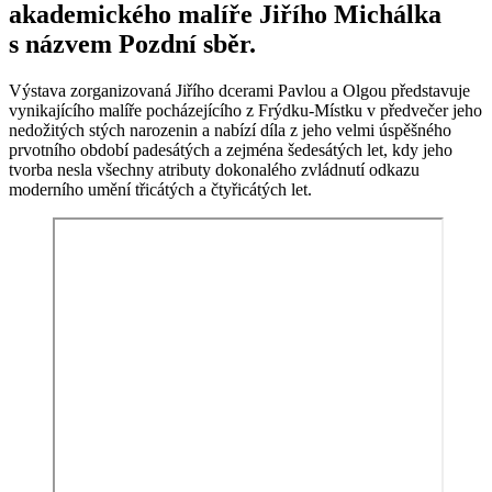
akademického malíře Jiřího Michálka
s názvem Pozdní sběr.
Výstava zorganizovaná Jiřího dcerami Pavlou a Olgou představuje
vynikajícího malíře pocházejícího z Frýdku-Místku v předvečer jeho
nedožitých stých narozenin a nabízí díla z jeho velmi úspěšného
prvotního období padesátých a zejména šedesátých let, kdy jeho
tvorba nesla všechny atributy dokonalého zvládnutí odkazu
moderního umění třicátých a čtyřicátých let.