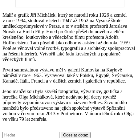
Malíř a grafik Jiří Michálek, který se narodil roku 1926 a zemřel
v roce 1994, studoval v letech 1947 až 1952 na Vysoké škole
uměleckoprůmyslové v Praze, a to v ateliéru profesorů Jaroslava
Nováka a Emila Filly. Hned po škole přešel do nového ateliéru
kresleného, loutkového a vědeckého filmu profesora Adolfa
Hoffmeistera. Tam působil jako odborný asistent až do roku 1959.
Poté se věnoval volné tvorbě, typografii a s architekty spolupracoval
na řešení interiérů. Vytvořil také řadu kreslených a populárně
vědeckých filmů.
První samostatnou výstavu měl v galerii Karlovka na Karlově
náměstí v roce 1963. Vystavoval také v Polsku, Egyptě, Švýcarsku,
Kanadě, Itálii, Francii a v dalších zemích i galeriích v republice.
Jeho manželkou byla skvělá fotografka, výtvarnice, grafička a
herečka Olga Michálková, které nedávno její dcery rovněž
připravily vzpomínkovou výstavu s názvem Selfies. Životní dílo
manželů bylo představeno na jejich společné výstavě Spřízněni
volbou v červnu roku 2013 v Portheimce. V únoru téhož roku Olga
ve věku 79 let zemřela.
Vyhledávání:
Odeslat dotaz