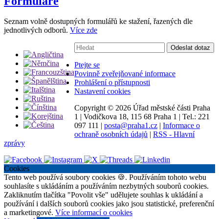
Formuláře
Seznam volně dostupných formulářů ke stažení, řazených dle
jednotlivých odborů.
Více zde
Vyhledávání:
Odeslat dotaz
Ptejte se
Povinně zveřejňované informace
Prohlášení o přístupnosti
Nastavení cookies
Copyright ©
2026 Úřad městské části Praha
1
|
Vodičkova 18, 115 68 Praha 1
|
Tel.: 221
097 111
|
posta@praha1.cz
|
Informace o
ochraně osobních údajů
|
RSS - Hlavní
zprávy
Cookies
Tento web používá soubory cookies 🍪. Používáním tohoto webu
souhlasíte s ukládáním a používáním nezbytných souborů cookies.
Zakliknutím tlačítka "Povolit vše" udělujete souhlas k ukládání a
používání i dalších souborů cookies jako jsou statistické, preferenční
a marketingové.
Více informací o cookies