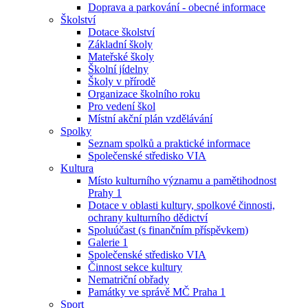
Doprava a parkování - obecné informace
Školství
Dotace školství
Základní školy
Mateřské školy
Školní jídelny
Školy v přírodě
Organizace školního roku
Pro vedení škol
Místní akční plán vzdělávání
Spolky
Seznam spolků a praktické informace
Společenské středisko VIA
Kultura
Místo kulturního významu a pamětihodnost
Prahy 1
Dotace v oblasti kultury, spolkové činnosti,
ochrany kulturního dědictví
Spoluúčast (s finančním příspěvkem)
Galerie 1
Společenské středisko VIA
Činnost sekce kultury
Nematriční obřady
Památky ve správě MČ Praha 1
Sport