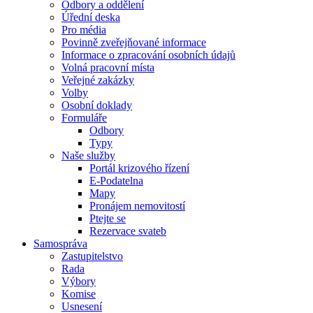
Odbory a oddělení
Úřední deska
Pro média
Povinně zveřejňované informace
Informace o zpracování osobních údajů
Volná pracovní místa
Veřejné zakázky
Volby
Osobní doklady
Formuláře
Odbory
Typy
Naše služby
Portál krizového řízení
E-Podatelna
Mapy
Pronájem nemovitostí
Ptejte se
Rezervace svateb
Samospráva
Zastupitelstvo
Rada
Výbory
Komise
Usnesení