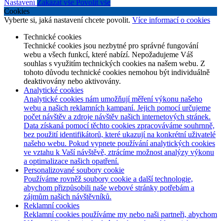
Nastavení
Zakázat vše
Povolit vše
Cookies
Vyberte si, jaká nastavení chcete povolit.
Více informací o cookies
Technické cookies
Technické cookies jsou nezbytné pro správné fungování
webu a všech funkcí, které nabízí. Nepožadujeme Váš
souhlas s využitím technických cookies na našem webu. Z
tohoto důvodu technické cookies nemohou být individuálně
deaktivovány nebo aktivovány.
Analytické cookies
Analytické cookies nám umožňují měření výkonu našeho
webu a našich reklamních kampaní. Jejich pomocí určujeme
počet návštěv a zdroje návštěv našich internetových stránek.
Data získaná pomocí těchto cookies zpracováváme souhrnně,
bez použití identifikátorů, které ukazují na konkrétní uživatelé
našeho webu. Pokud vypnete používání analytických cookies
ve vztahu k Vaší návštěvě, ztrácíme možnost analýzy výkonu
a optimalizace našich opatření.
Personalizované soubory cookie
Používáme rovněž soubory cookie a další technologie,
abychom přizpůsobili naše webové stránky potřebám a
zájmům našich návštěvníků.
Reklamní cookies
Reklamní cookies používáme my nebo naši partneři, abychom