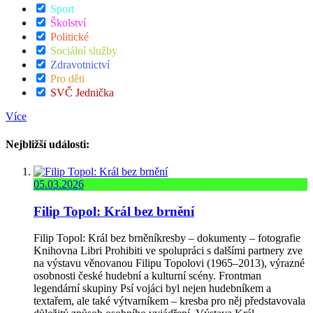
Sport
Školství
Politické
Sociální služby
Zdravotnictví
Pro děti
SVČ Jednička
Více
Nejbližší události:
05.03.2026
Filip Topol: Král bez brnění
Filip Topol: Král bez brněníkresby – dokumenty – fotografie
Knihovna Libri Prohibiti ve spolupráci s dalšími partnery zve
na výstavu věnovanou Filipu Topolovi (1965–2013), výrazné
osobnosti české hudební a kulturní scény. Frontman
legendární skupiny Psí vojáci byl nejen hudebníkem a
textařem, ale také výtvarníkem – kresba pro něj představovala