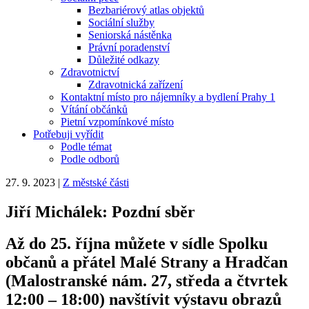
Bezbariérový atlas objektů
Sociální služby
Seniorská nástěnka
Právní poradenství
Důležité odkazy
Zdravotnictví
Zdravotnická zařízení
Kontaktní místo pro nájemníky a bydlení Prahy 1
Vítání občánků
Pietní vzpomínkové místo
Potřebuji vyřídit
Podle témat
Podle odborů
27. 9. 2023
|
Z městské části
Jiří Michálek: Pozdní sběr
Až do 25. října můžete v sídle Spolku
občanů a přátel Malé Strany a Hradčan
(Malostranské nám. 27, středa a čtvrtek
12:00 – 18:00) navštívit výstavu obrazů