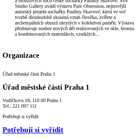
a bronzových soch české sochařky Pauliny Skavové. SIN
Studio Gallery uvádí výstavu Pure Obsession, nejnovější
autorský projekt sochařky Pauliny Skavové, která ve své
tvorbě dlouhodobě zkoumá vztah člověka, zvířete a
archetypálních obrazů ukrytých v kolektivní paměti. Výstava
představuje soubor nových děl realizovaných ve skle, bronzu
a kombinovaných materiálech, vzniklých…
Organizace
Úřad městské části Praha 1
Úřad městské části Praha 1
Vodičkova 18, 110 00 Praha 1
Tel.: 221 097 111
Potřebuji si vyřídit
Potřebuji si vyřídit