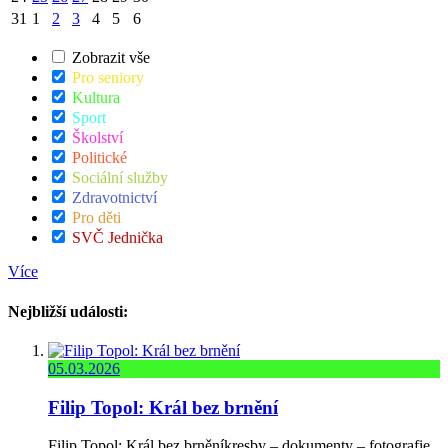
31
1
2
3
4
5
6
Zobrazit vše
Pro seniory
Kultura
Sport
Školství
Politické
Sociální služby
Zdravotnictví
Pro děti
SVČ Jednička
Více
Nejbližší události:
05.03.2026
Filip Topol: Král bez brnění
Filip Topol: Král bez brněníkresby – dokumenty – fotografie