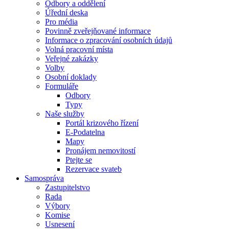
Odbory a oddělení
Úřední deska
Pro média
Povinně zveřejňované informace
Informace o zpracování osobních údajů
Volná pracovní místa
Veřejné zakázky
Volby
Osobní doklady
Formuláře
Odbory
Typy
Naše služby
Portál krizového řízení
E-Podatelna
Mapy
Pronájem nemovitostí
Ptejte se
Rezervace svateb
Samospráva
Zastupitelstvo
Rada
Výbory
Komise
Usnesení