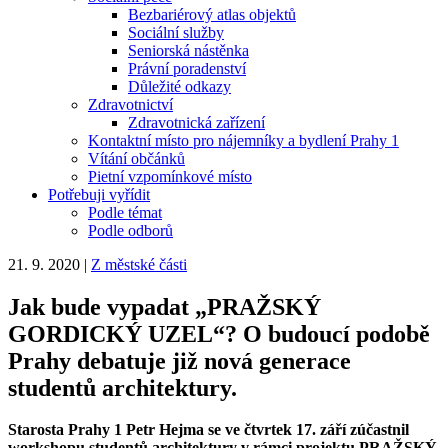
Bezbariérový atlas objektů
Sociální služby
Seniorská nástěnka
Právní poradenství
Důležité odkazy
Zdravotnictví
Zdravotnická zařízení
Kontaktní místo pro nájemníky a bydlení Prahy 1
Vítání občánků
Pietní vzpomínkové místo
Potřebuji vyřídit
Podle témat
Podle odborů
21. 9. 2020
|
Z městské části
Jak bude vypadat „PRAŽSKÝ
GORDICKÝ UZEL“? O budoucí podobě
Prahy debatuje již nová generace
studentů architektury.
Starosta Prahy 1 Petr Hejma se ve čtvrtek 17. září zúčastnil
workshopu studentů architektury v rámci projektu PRAŽSKÝ