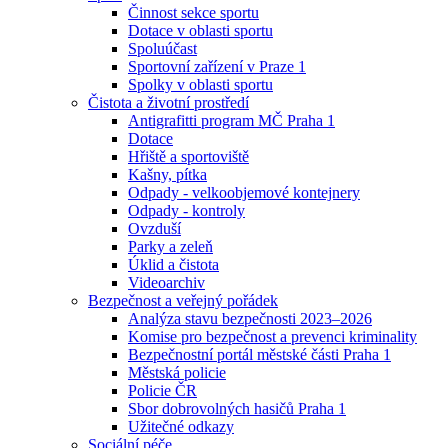
Činnost sekce sportu
Dotace v oblasti sportu
Spoluúčast
Sportovní zařízení v Praze 1
Spolky v oblasti sportu
Čistota a životní prostředí
Antigrafitti program MČ Praha 1
Dotace
Hřiště a sportoviště
Kašny, pítka
Odpady - velkoobjemové kontejnery
Odpady - kontroly
Ovzduší
Parky a zeleň
Úklid a čistota
Videoarchiv
Bezpečnost a veřejný pořádek
Analýza stavu bezpečnosti 2023–2026
Komise pro bezpečnost a prevenci kriminality
Bezpečnostní portál městské části Praha 1
Městská policie
Policie ČR
Sbor dobrovolných hasičů Praha 1
Užitečné odkazy
Sociální péče