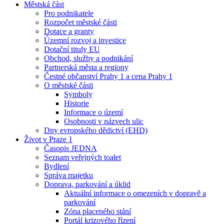
Městská část
Pro podnikatele
Rozpočet městské části
Dotace a granty
Územní rozvoj a investice
Dotační tituly EU
Obchod, služby a podnikání
Partnerská města a regiony
Čestné občanství Prahy 1 a cena Prahy 1
O městské části
Symboly
Historie
Informace o území
Osobnosti v názvech ulic
Dny evropského dědictví (EHD)
Život v Praze 1
Časopis JEDNA
Seznam veřejných toalet
Bydlení
Správa majetku
Doprava, parkování a úklid
Aktuální informace o omezeních v dopravě a
parkování
Zóna placeného stání
Portál krizového řízení