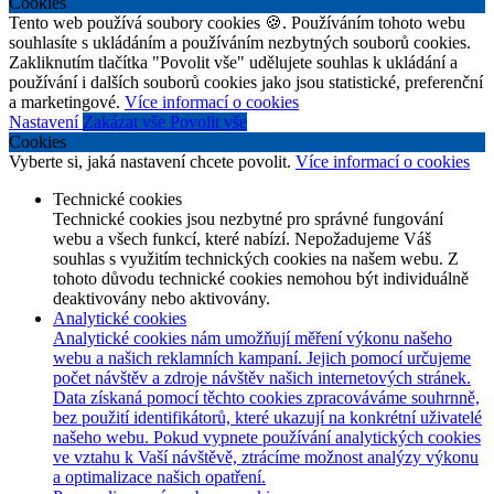
Cookies
Tento web používá soubory cookies 🍪. Používáním tohoto webu
souhlasíte s ukládáním a používáním nezbytných souborů cookies.
Zakliknutím tlačítka "Povolit vše" udělujete souhlas k ukládání a
používání i dalších souborů cookies jako jsou statistické, preferenční
a marketingové.
Více informací o cookies
Nastavení
Zakázat vše
Povolit vše
Cookies
Vyberte si, jaká nastavení chcete povolit.
Více informací o cookies
Technické cookies
Technické cookies jsou nezbytné pro správné fungování
webu a všech funkcí, které nabízí. Nepožadujeme Váš
souhlas s využitím technických cookies na našem webu. Z
tohoto důvodu technické cookies nemohou být individuálně
deaktivovány nebo aktivovány.
Analytické cookies
Analytické cookies nám umožňují měření výkonu našeho
webu a našich reklamních kampaní. Jejich pomocí určujeme
počet návštěv a zdroje návštěv našich internetových stránek.
Data získaná pomocí těchto cookies zpracováváme souhrnně,
bez použití identifikátorů, které ukazují na konkrétní uživatelé
našeho webu. Pokud vypnete používání analytických cookies
ve vztahu k Vaší návštěvě, ztrácíme možnost analýzy výkonu
a optimalizace našich opatření.