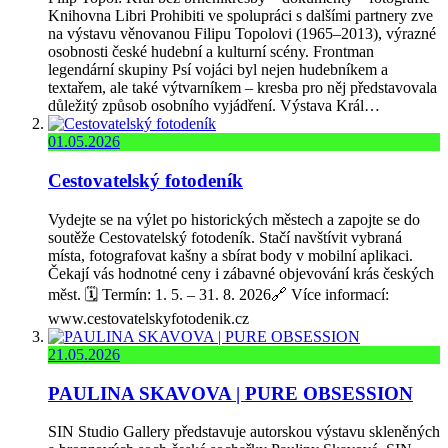
Knihovna Libri Prohibiti ve spolupráci s dalšími partnery zve
na výstavu věnovanou Filipu Topolovi (1965–2013), výrazné
osobnosti české hudební a kulturní scény. Frontman
legendární skupiny Psí vojáci byl nejen hudebníkem a
textařem, ale také výtvarníkem – kresba pro něj představovala
důležitý způsob osobního vyjádření. Výstava Král…
01.05.2026
Cestovatelský fotodeník
Vydejte se na výlet po historických městech a zapojte se do
soutěže Cestovatelský fotodeník. Stačí navštívit vybraná
místa, fotografovat kašny a sbírat body v mobilní aplikaci.
Čekají vás hodnotné ceny i zábavné objevování krás českých
měst. 🗓️ Termín: 1. 5. – 31. 8. 2026🔗 Více informací:
www.cestovatelskyfotodenik.cz
21.05.2026
PAULINA SKAVOVA | PURE OBSESSION
SIN Studio Gallery představuje autorskou výstavu skleněných