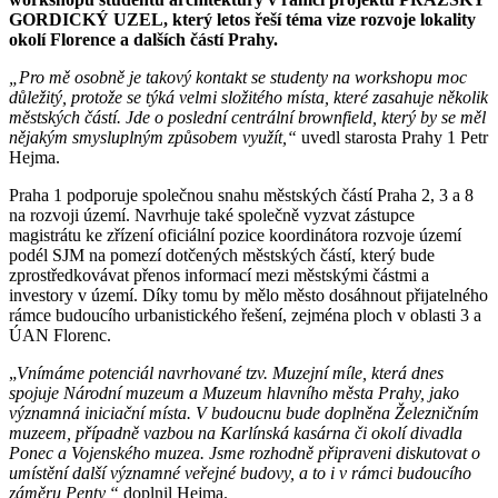
GORDICKÝ UZEL, který letos řeší téma vize rozvoje lokality
okolí Florence a dalších částí Prahy.
„Pro mě osobně je takový kontakt se studenty na workshopu moc
důležitý, protože se týká velmi složitého místa, které zasahuje několik
městských částí. Jde o poslední centrální brownfield, který by se měl
nějakým smysluplným způsobem využít,“
uvedl starosta Prahy 1 Petr
Hejma.
Praha 1 podporuje společnou snahu městských částí Praha 2, 3 a 8
na rozvoji území. Navrhuje také společně vyzvat zástupce
magistrátu ke zřízení oficiální pozice koordinátora rozvoje území
podél SJM na pomezí dotčených městských částí, který bude
zprostředkovávat přenos informací mezi městskými částmi a
investory v území. Díky tomu by mělo město dosáhnout přijatelného
rámce budoucího urbanistického řešení, zejména ploch v oblasti 3 a
ÚAN Florenc.
„
Vnímáme potenciál navrhované tzv. Muzejní míle, která dnes
spojuje Národní muzeum a Muzeum hlavního města Prahy, jako
významná iniciační místa. V budoucnu bude doplněna Železničním
muzeem, případně vazbou na Karlínská kasárna či okolí divadla
Ponec a Vojenského muzea. Jsme rozhodně připraveni diskutovat o
umístění další významné veřejné budovy, a to i v rámci budoucího
záměru Penty,“
doplnil Hejma.