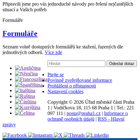
Připravili jsme pro vás jednoduché návody pro řešení nejčastějších
situací a Vašich potřeb
Formuláře
Formuláře
Seznam volně dostupných formulářů ke stažení, řazených dle
jednotlivých odborů.
Více zde
Vyhledávání:
Odeslat dotaz
Ptejte se
Povinně zveřejňované informace
Prohlášení o přístupnosti
Nastavení cookies
Copyright ©
2026 Úřad městské části Praha
1
|
Vodičkova 18, 115 68 Praha 1
|
Tel.: 221
097 111
|
posta@praha1.cz
|
Informace o
ochraně osobních údajů
|
RSS - Hlavní
zprávy