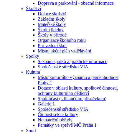
Doprava a parkování - obecné informace
Školství
Dotace školství
Základní školy
Mateřské školy
Školní jídelny
Školy v přírodě
Organizace školního roku
Pro vedení škol
Místní akční plán vzdělávání
Spolky
Seznam spolků a praktické informace
Společenské středisko VIA
Kultura
Místo kulturního významu a pamětihodnost
Prahy 1
Dotace v oblasti kultury, spolkové činnosti,
ochrany kulturního dědictví
Spoluúčast (s finančním příspěvkem)
Galerie 1
Společenské středisko VIA
Činnost sekce kultury
Nematriční obřady
Památky ve správě MČ Praha 1
Sport