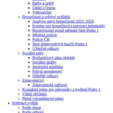
Parky a zeleň
Úklid a čistota
Videoarchiv
Bezpečnost a veřejný pořádek
Analýza stavu bezpečnosti 2023–2026
Komise pro bezpečnost a prevenci kriminality
Bezpečnostní portál městské části Praha 1
Městská policie
Policie ČR
Sbor dobrovolných hasičů Praha 1
Užitečné odkazy
Sociální péče
Bezbariérový atlas objektů
Sociální služby
Seniorská nástěnka
Právní poradenství
Důležité odkazy
Zdravotnictví
Zdravotnická zařízení
Kontaktní místo pro nájemníky a bydlení Prahy 1
Vítání občánků
Pietní vzpomínkové místo
Potřebuji vyřídit
Podle témat
Podle odborů