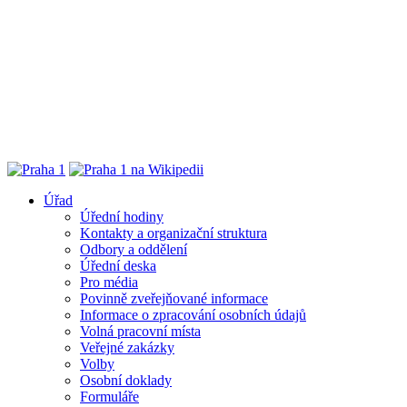
Úřad
Úřední hodiny
Kontakty a organizační struktura
Odbory a oddělení
Úřední deska
Pro média
Povinně zveřejňované informace
Informace o zpracování osobních údajů
Volná pracovní místa
Veřejné zakázky
Volby
Osobní doklady
Formuláře