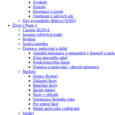
Symboly
Historie
Informace o území
Osobnosti v názvech ulic
Dny evropského dědictví (EHD)
Život v Praze 1
Časopis JEDNA
Seznam veřejných toalet
Bydlení
Správa majetku
Doprava, parkování a úklid
Aktuální informace o omezeních v dopravě a park
Zóna placeného stání
Portál krizového řízení
Doprava a parkování - obecné informace
Školství
Dotace školství
Základní školy
Mateřské školy
Školní jídelny
Školy v přírodě
Organizace školního roku
Pro vedení škol
Místní akční plán vzdělávání
Spolky