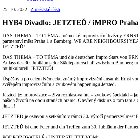
25. 10. 2022
|
Z městské části
HYB4 Divadlo: JETZTEĎ / iMPRO Praha
DAS THEMA – TO TÉMA a německé improvizační hvězdy ERNST V
partnerství měst Praha 1 a Bamberg. WE ARE NEIGHBOURS! YEAH! Oje
JETZTEĎ!
DAS THEMA – TO TÉMA und die deutschen Impro-Stars von ER
Anlass des 30. Jubiläums der Städteparterschaft zwischen Bamberg
multikulturell. JETZTEĎ!
Úspěšný a po celém Německu známý improvizační ansámbl Ernst von 
svéřepém improvizačním a zvukovém happeningu Jetzteď.
Jetzteď je: improvizace – živá rozhlasová hra – zvukový špektákl – j
našich životů na obou stranách hranic. Otevřený diskurz o tom tam a
jiní…!
JETZTEĎ je oslavou a setkáním v rámci 30. výročí partnerství měst 
JETZTEĎ ist eine Feier und ein Treffen zum 30. Jubiläum der Partne
PODPOROVATELÉ / UNTERSTÜTZT VOM: