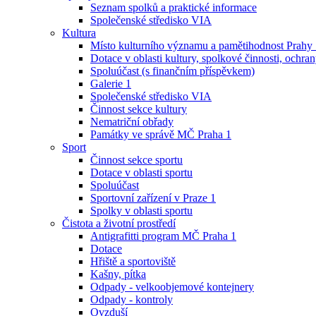
Seznam spolků a praktické informace
Společenské středisko VIA
Kultura
Místo kulturního významu a pamětihodnost Prahy
Dotace v oblasti kultury, spolkové činnosti, ochran
Spoluúčast (s finančním příspěvkem)
Galerie 1
Společenské středisko VIA
Činnost sekce kultury
Nematriční obřady
Památky ve správě MČ Praha 1
Sport
Činnost sekce sportu
Dotace v oblasti sportu
Spoluúčast
Sportovní zařízení v Praze 1
Spolky v oblasti sportu
Čistota a životní prostředí
Antigrafitti program MČ Praha 1
Dotace
Hřiště a sportoviště
Kašny, pítka
Odpady - velkoobjemové kontejnery
Odpady - kontroly
Ovzduší