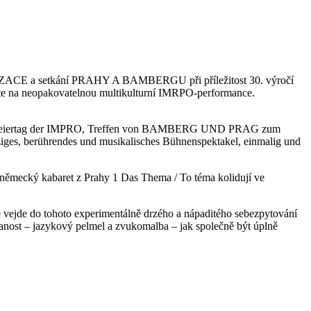
CE a setkání PRAHY A BAMBERGU při příležitost 30. výročí
te na neopakovatelnou multikulturní IMRPO-performance.
 Feiertag der IMPRO, Treffen von BAMBERG UND PRAG zum
ges, berührendes und musikalisches Bühnenspektakel, einmalig und
ěmecký kabaret z Prahy 1 Das Thema / To téma kolidují ve
se vejde do tohoto experimentálně drzého a nápaditého sebezpytování
tanost – jazykový pelmel a zvukomalba – jak společně být úplně