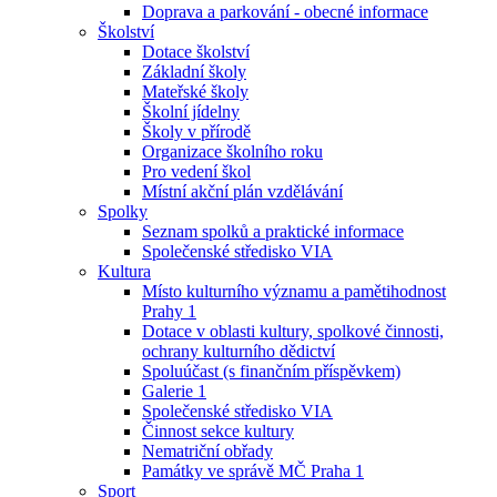
Doprava a parkování - obecné informace
Školství
Dotace školství
Základní školy
Mateřské školy
Školní jídelny
Školy v přírodě
Organizace školního roku
Pro vedení škol
Místní akční plán vzdělávání
Spolky
Seznam spolků a praktické informace
Společenské středisko VIA
Kultura
Místo kulturního významu a pamětihodnost
Prahy 1
Dotace v oblasti kultury, spolkové činnosti,
ochrany kulturního dědictví
Spoluúčast (s finančním příspěvkem)
Galerie 1
Společenské středisko VIA
Činnost sekce kultury
Nematriční obřady
Památky ve správě MČ Praha 1
Sport