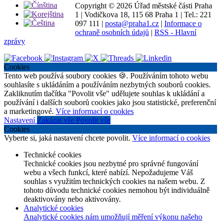
Copyright ©
2026 Úřad městské části Praha
1
|
Vodičkova 18, 115 68 Praha 1
|
Tel.: 221
097 111
|
posta@praha1.cz
|
Informace o
ochraně osobních údajů
|
RSS - Hlavní
zprávy
Cookies
Tento web používá soubory cookies 🍪. Používáním tohoto webu
souhlasíte s ukládáním a používáním nezbytných souborů cookies.
Zakliknutím tlačítka "Povolit vše" udělujete souhlas k ukládání a
používání i dalších souborů cookies jako jsou statistické, preferenční
a marketingové.
Více informací o cookies
Nastavení
Zakázat vše
Povolit vše
Cookies
Vyberte si, jaká nastavení chcete povolit.
Více informací o cookies
Technické cookies
Technické cookies jsou nezbytné pro správné fungování
webu a všech funkcí, které nabízí. Nepožadujeme Váš
souhlas s využitím technických cookies na našem webu. Z
tohoto důvodu technické cookies nemohou být individuálně
deaktivovány nebo aktivovány.
Analytické cookies
Analytické cookies nám umožňují měření výkonu našeho