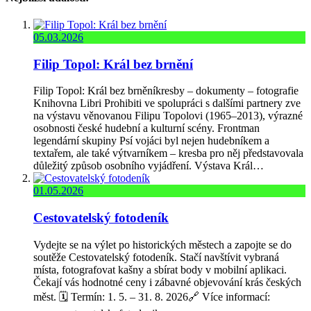
05.03.2026
Filip Topol: Král bez brnění
Filip Topol: Král bez brněníkresby – dokumenty – fotografie
Knihovna Libri Prohibiti ve spolupráci s dalšími partnery zve
na výstavu věnovanou Filipu Topolovi (1965–2013), výrazné
osobnosti české hudební a kulturní scény. Frontman
legendární skupiny Psí vojáci byl nejen hudebníkem a
textařem, ale také výtvarníkem – kresba pro něj představovala
důležitý způsob osobního vyjádření. Výstava Král…
01.05.2026
Cestovatelský fotodeník
Vydejte se na výlet po historických městech a zapojte se do
soutěže Cestovatelský fotodeník. Stačí navštívit vybraná
místa, fotografovat kašny a sbírat body v mobilní aplikaci.
Čekají vás hodnotné ceny i zábavné objevování krás českých
měst. 🗓️ Termín: 1. 5. – 31. 8. 2026🔗 Více informací: