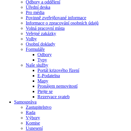
Odbory a oddělení
Úřední deska
Pro média
Povinně zveřejňované informace
Informace o zpracování osobních údajů
Volná pracovní místa
Veřejné zakázky
Volby
Osobní doklady
Formuláře
Odbory
Typy
Naše služby
Portál krizového řízení
E-Podatelna
Mapy
Pronájem nemovitostí
Ptejte se
Rezervace svateb
Samospráva
Zastupitelstvo
Rada
Výbory
Komise
Usnesení