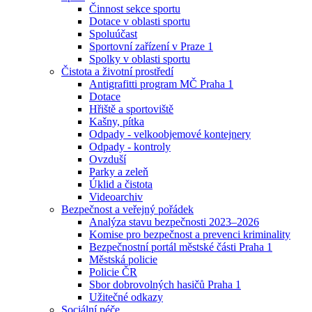
Činnost sekce sportu
Dotace v oblasti sportu
Spoluúčast
Sportovní zařízení v Praze 1
Spolky v oblasti sportu
Čistota a životní prostředí
Antigrafitti program MČ Praha 1
Dotace
Hřiště a sportoviště
Kašny, pítka
Odpady - velkoobjemové kontejnery
Odpady - kontroly
Ovzduší
Parky a zeleň
Úklid a čistota
Videoarchiv
Bezpečnost a veřejný pořádek
Analýza stavu bezpečnosti 2023–2026
Komise pro bezpečnost a prevenci kriminality
Bezpečnostní portál městské části Praha 1
Městská policie
Policie ČR
Sbor dobrovolných hasičů Praha 1
Užitečné odkazy
Sociální péče