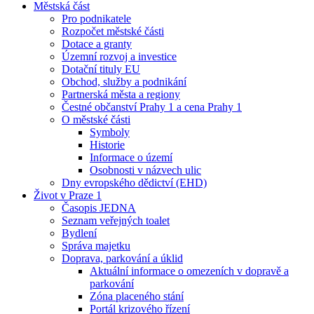
Městská část
Pro podnikatele
Rozpočet městské části
Dotace a granty
Územní rozvoj a investice
Dotační tituly EU
Obchod, služby a podnikání
Partnerská města a regiony
Čestné občanství Prahy 1 a cena Prahy 1
O městské části
Symboly
Historie
Informace o území
Osobnosti v názvech ulic
Dny evropského dědictví (EHD)
Život v Praze 1
Časopis JEDNA
Seznam veřejných toalet
Bydlení
Správa majetku
Doprava, parkování a úklid
Aktuální informace o omezeních v dopravě a
parkování
Zóna placeného stání
Portál krizového řízení