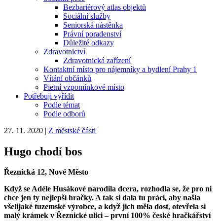
Bezbariérový atlas objektů
Sociální služby
Seniorská nástěnka
Právní poradenství
Důležité odkazy
Zdravotnictví
Zdravotnická zařízení
Kontaktní místo pro nájemníky a bydlení Prahy 1
Vítání občánků
Pietní vzpomínkové místo
Potřebuji vyřídit
Podle témat
Podle odborů
27. 11. 2020
|
Z městské části
Hugo chodí bos
Řeznická 12, Nové Město
Když se Adéle Husákové narodila dcera, rozhodla se, že pro ni
chce jen ty nejlepší hračky. A tak si dala tu práci, aby našla
všelijaké tuzemské výrobce, a když jich měla dost, otevřela si
malý krámek v Řeznické ulici – první 100% české hračkářství