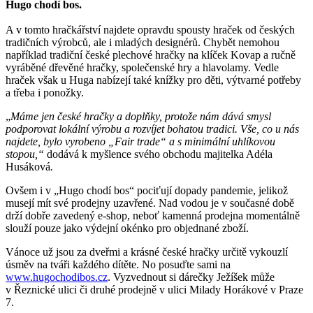
Hugo chodí bos.
A v tomto hračkářství najdete opravdu spousty hraček od českých
tradičních výrobců, ale i mladých designérů. Chybět nemohou
například tradiční české plechové hračky na klíček Kovap a ručně
vyráběné dřevěné hračky, společenské hry a hlavolamy. Vedle
hraček však u Huga nabízejí také knížky pro děti, výtvarné potřeby
a třeba i ponožky.
„
Máme jen české hračky a doplňky, protože nám dává smysl
podporovat lokální výrobu a rozvíjet bohatou tradici. Vše, co u nás
najdete, bylo vyrobeno „Fair trade“ a s minimální uhlíkovou
stopou,“
dodává k myšlence svého obchodu majitelka Adéla
Husáková
.
Ovšem i v „Hugo chodí bos“ pociťují dopady pandemie, jelikož
musejí mít své prodejny uzavřené. Nad vodou je v současné době
drží dobře zavedený e-shop, neboť kamenná prodejna momentálně
slouží pouze jako výdejní okénko pro objednané zboží.
Vánoce už jsou za dveřmi a krásné české hračky určitě vykouzlí
úsměv na tváři každého dítěte. No posuďte sami na
www.hugochodibos.cz
. Vyzvednout si dárečky Ježíšek může
v Řeznické ulici či druhé prodejně v ulici Milady Horákové v Praze
7.