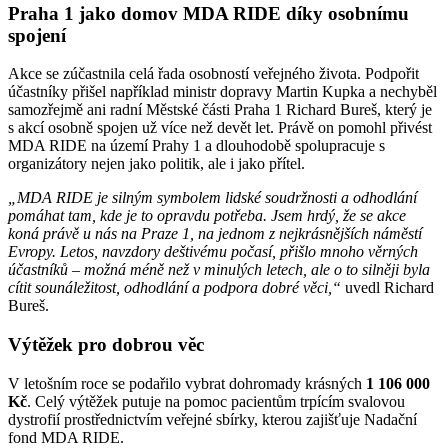
Praha 1 jako domov MDA RIDE díky osobnímu
spojení
Akce se zúčastnila celá řada osobností veřejného života. Podpořit
účastníky přišel například ministr dopravy Martin Kupka a nechyběl
samozřejmě ani radní Městské části Praha 1 Richard Bureš, který je
s akcí osobně spojen už více než devět let. Právě on pomohl přivést
MDA RIDE na území Prahy 1 a dlouhodobě spolupracuje s
organizátory nejen jako politik, ale i jako přítel.
„MDA RIDE je silným symbolem lidské soudržnosti a odhodlání
pomáhat tam, kde je to opravdu potřeba. Jsem hrdý, že se akce
koná právě u nás na Praze 1, na jednom z nejkrásnějších náměstí
Evropy. Letos, navzdory deštivému počasí, přišlo mnoho věrných
účastníků – možná méně než v minulých letech, ale o to silněji byla
cítit sounáležitost, odhodlání a podpora dobré věci,“
uvedl Richard
Bureš.
Výtěžek pro dobrou věc
V letošním roce se podařilo vybrat dohromady krásných
1 106 000
Kč
. Celý výtěžek putuje na pomoc pacientům trpícím svalovou
dystrofií prostřednictvím veřejné sbírky, kterou zajišťuje Nadační
fond MDA RIDE.