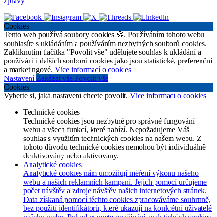
zprávy
Cookies
Tento web používá soubory cookies 🍪. Používáním tohoto webu
souhlasíte s ukládáním a používáním nezbytných souborů cookies.
Zakliknutím tlačítka "Povolit vše" udělujete souhlas k ukládání a
používání i dalších souborů cookies jako jsou statistické, preferenční
a marketingové.
Více informací o cookies
Nastavení
Zakázat vše
Povolit vše
Cookies
Vyberte si, jaká nastavení chcete povolit.
Více informací o cookies
Technické cookies
Technické cookies jsou nezbytné pro správné fungování
webu a všech funkcí, které nabízí. Nepožadujeme Váš
souhlas s využitím technických cookies na našem webu. Z
tohoto důvodu technické cookies nemohou být individuálně
deaktivovány nebo aktivovány.
Analytické cookies
Analytické cookies nám umožňují měření výkonu našeho
webu a našich reklamních kampaní. Jejich pomocí určujeme
počet návštěv a zdroje návštěv našich internetových stránek.
Data získaná pomocí těchto cookies zpracováváme souhrnně,
bez použití identifikátorů, které ukazují na konkrétní uživatelé
našeho webu. Pokud vypnete používání analytických cookies