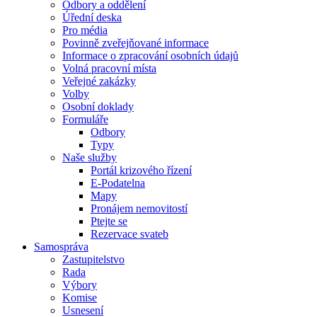
Odbory a oddělení
Úřední deska
Pro média
Povinně zveřejňované informace
Informace o zpracování osobních údajů
Volná pracovní místa
Veřejné zakázky
Volby
Osobní doklady
Formuláře
Odbory
Typy
Naše služby
Portál krizového řízení
E-Podatelna
Mapy
Pronájem nemovitostí
Ptejte se
Rezervace svateb
Samospráva
Zastupitelstvo
Rada
Výbory
Komise
Usnesení