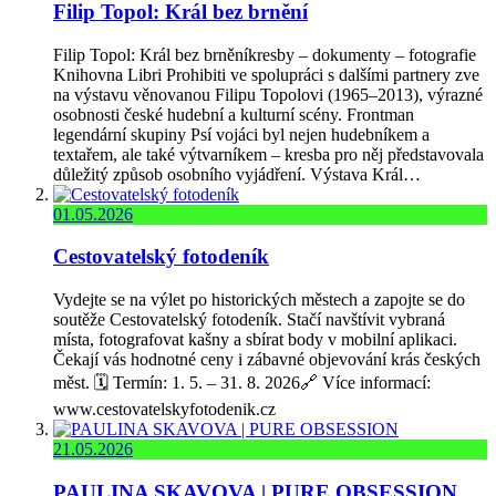
Filip Topol: Král bez brnění
Filip Topol: Král bez brněníkresby – dokumenty – fotografie
Knihovna Libri Prohibiti ve spolupráci s dalšími partnery zve
na výstavu věnovanou Filipu Topolovi (1965–2013), výrazné
osobnosti české hudební a kulturní scény. Frontman
legendární skupiny Psí vojáci byl nejen hudebníkem a
textařem, ale také výtvarníkem – kresba pro něj představovala
důležitý způsob osobního vyjádření. Výstava Král…
01.05.2026
Cestovatelský fotodeník
Vydejte se na výlet po historických městech a zapojte se do
soutěže Cestovatelský fotodeník. Stačí navštívit vybraná
místa, fotografovat kašny a sbírat body v mobilní aplikaci.
Čekají vás hodnotné ceny i zábavné objevování krás českých
měst. 🗓️ Termín: 1. 5. – 31. 8. 2026🔗 Více informací:
www.cestovatelskyfotodenik.cz
21.05.2026
PAULINA SKAVOVA | PURE OBSESSION