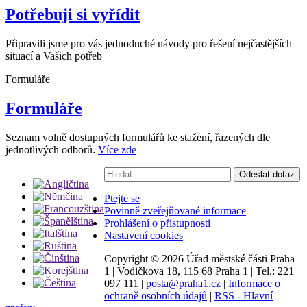
Potřebuji si vyřídit
Připravili jsme pro vás jednoduché návody pro řešení nejčastějších
situací a Vašich potřeb
Formuláře
Formuláře
Seznam volně dostupných formulářů ke stažení, řazených dle
jednotlivých odborů.
Více zde
Vyhledávání:
Odeslat dotaz
Ptejte se
Povinně zveřejňované informace
Prohlášení o přístupnosti
Nastavení cookies
Copyright ©
2026 Úřad městské části Praha
1
|
Vodičkova 18, 115 68 Praha 1
|
Tel.: 221
097 111
|
posta@praha1.cz
|
Informace o
ochraně osobních údajů
|
RSS - Hlavní