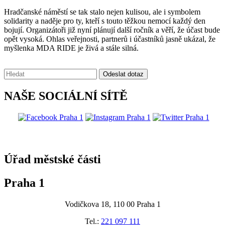
Hradčanské náměstí se tak stalo nejen kulisou, ale i symbolem
solidarity a naděje pro ty, kteří s touto těžkou nemocí každý den
bojují. Organizátoři již nyní plánují další ročník a věří, že účast bude
opět vysoká. Ohlas veřejnosti, partnerů i účastníků jasně ukázal, že
myšlenka MDA RIDE je živá a stále silná.
Vyhledávání:
Odeslat dotaz
NAŠE SOCIÁLNÍ SÍTĚ
@praha1
Úřad městské části
Praha 1
Vodičkova 18, 110 00 Praha 1
Tel.:
221 097 111