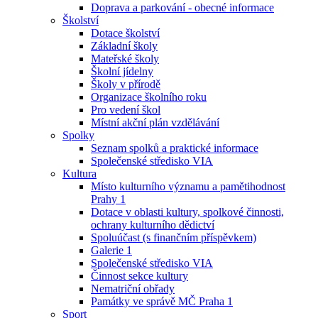
Doprava a parkování - obecné informace
Školství
Dotace školství
Základní školy
Mateřské školy
Školní jídelny
Školy v přírodě
Organizace školního roku
Pro vedení škol
Místní akční plán vzdělávání
Spolky
Seznam spolků a praktické informace
Společenské středisko VIA
Kultura
Místo kulturního významu a pamětihodnost
Prahy 1
Dotace v oblasti kultury, spolkové činnosti,
ochrany kulturního dědictví
Spoluúčast (s finančním příspěvkem)
Galerie 1
Společenské středisko VIA
Činnost sekce kultury
Nematriční obřady
Památky ve správě MČ Praha 1
Sport