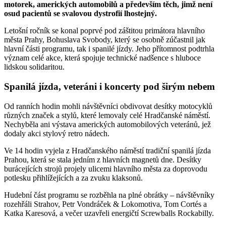
motorek, amerických automobilů a především těch, jimž není
osud pacientů se svalovou dystrofií lhostejný.
Letošní ročník se konal poprvé pod záštitou primátora hlavního
města Prahy, Bohuslava Svobody, který se osobně zúčastnil jak
hlavní části programu, tak i spanilé jízdy. Jeho přítomnost podtrhla
význam celé akce, která spojuje technické nadšence s hluboce
lidskou solidaritou.
Spanilá jízda, veteráni i koncerty pod širým nebem
Od ranních hodin mohli návštěvníci obdivovat desítky motocyklů
různých značek a stylů, které lemovaly celé Hradčanské náměstí.
Nechyběla ani výstava amerických automobilových veteránů, jež
dodaly akci stylový retro nádech.
Ve 14 hodin vyjela z Hradčanského náměstí tradiční spanilá jízda
Prahou, která se stala jedním z hlavních magnetů dne. Desítky
burácejících strojů projely ulicemi hlavního města za doprovodu
potlesku přihlížejících a za zvuku klaksonů.
Hudební část programu se rozběhla na plné obrátky – návštěvníky
rozehřáli Strahov, Petr Vondráček & Lokomotiva, Tom Cortés a
Katka Karesová, a večer uzavřeli energičtí Screwballs Rockabilly.