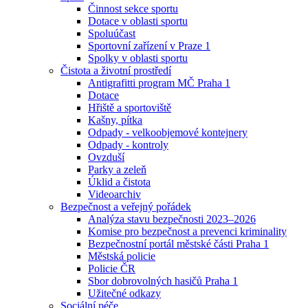
Činnost sekce sportu
Dotace v oblasti sportu
Spoluúčast
Sportovní zařízení v Praze 1
Spolky v oblasti sportu
Čistota a životní prostředí
Antigrafitti program MČ Praha 1
Dotace
Hřiště a sportoviště
Kašny, pítka
Odpady - velkoobjemové kontejnery
Odpady - kontroly
Ovzduší
Parky a zeleň
Úklid a čistota
Videoarchiv
Bezpečnost a veřejný pořádek
Analýza stavu bezpečnosti 2023–2026
Komise pro bezpečnost a prevenci kriminality
Bezpečnostní portál městské části Praha 1
Městská policie
Policie ČR
Sbor dobrovolných hasičů Praha 1
Užitečné odkazy
Sociální péče