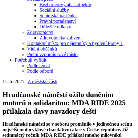
Bezbariérový atlas objektů
Sociální služby
Seniorská nástěnka
Právní poradenství
Důležité odkazy
Zdravotnictví
Zdravotnická zařízení
Kontaktní místo pro nájemníky a bydlení Prahy 1
Vítání občánků
Pietní vzpomínkové místo
Potřebuji vyřídit
Podle témat
Podle odborů
11. 6. 2025
|
Z městské části
Hradčanské náměstí ožilo duněním
motorů a solidaritou: MDA RIDE 2025
přilákala davy navzdory dešti
Hradčanské náměstí se v sobotu proměnilo v jedinečnou scénu
největší motocyklové charitativní akce v České republice. Již
sedmnáctý ročník MDA RIDE přilákal mnoho milovníků