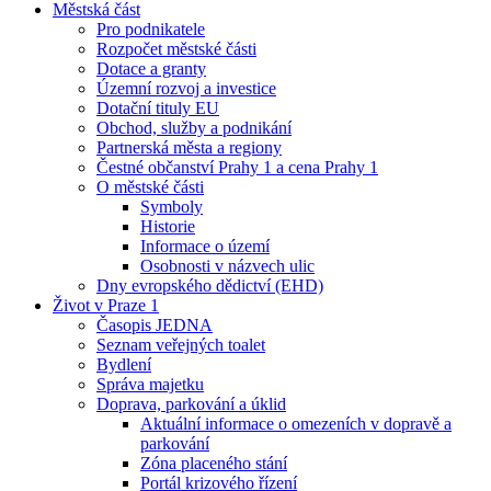
Městská část
Pro podnikatele
Rozpočet městské části
Dotace a granty
Územní rozvoj a investice
Dotační tituly EU
Obchod, služby a podnikání
Partnerská města a regiony
Čestné občanství Prahy 1 a cena Prahy 1
O městské části
Symboly
Historie
Informace o území
Osobnosti v názvech ulic
Dny evropského dědictví (EHD)
Život v Praze 1
Časopis JEDNA
Seznam veřejných toalet
Bydlení
Správa majetku
Doprava, parkování a úklid
Aktuální informace o omezeních v dopravě a
parkování
Zóna placeného stání
Portál krizového řízení