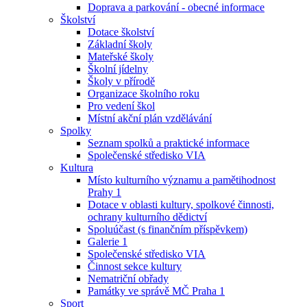
Doprava a parkování - obecné informace
Školství
Dotace školství
Základní školy
Mateřské školy
Školní jídelny
Školy v přírodě
Organizace školního roku
Pro vedení škol
Místní akční plán vzdělávání
Spolky
Seznam spolků a praktické informace
Společenské středisko VIA
Kultura
Místo kulturního významu a pamětihodnost
Prahy 1
Dotace v oblasti kultury, spolkové činnosti,
ochrany kulturního dědictví
Spoluúčast (s finančním příspěvkem)
Galerie 1
Společenské středisko VIA
Činnost sekce kultury
Nematriční obřady
Památky ve správě MČ Praha 1
Sport