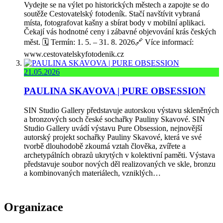
Vydejte se na výlet po historických městech a zapojte se do
soutěže Cestovatelský fotodeník. Stačí navštívit vybraná
místa, fotografovat kašny a sbírat body v mobilní aplikaci.
Čekají vás hodnotné ceny i zábavné objevování krás českých
měst. 🗓️ Termín: 1. 5. – 31. 8. 2026🔗 Více informací:
www.cestovatelskyfotodenik.cz
21.05.2026
PAULINA SKAVOVA | PURE OBSESSION
SIN Studio Gallery představuje autorskou výstavu skleněných
a bronzových soch české sochařky Pauliny Skavové. SIN
Studio Gallery uvádí výstavu Pure Obsession, nejnovější
autorský projekt sochařky Pauliny Skavové, která ve své
tvorbě dlouhodobě zkoumá vztah člověka, zvířete a
archetypálních obrazů ukrytých v kolektivní paměti. Výstava
představuje soubor nových děl realizovaných ve skle, bronzu
a kombinovaných materiálech, vzniklých…
Organizace