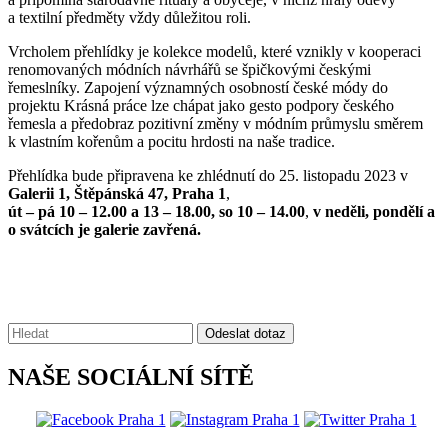
a textilní předměty vždy důležitou roli.
Vrcholem přehlídky je kolekce modelů, které vznikly v kooperaci
renomovaných módních návrhářů se špičkovými českými
řemeslníky. Zapojení významných osobností české módy do
projektu Krásná práce lze chápat jako gesto podpory českého
řemesla a předobraz pozitivní změny v módním průmyslu směrem
k vlastním kořenům a pocitu hrdosti na naše tradice.
Přehlídka bude připravena ke zhlédnutí do 25. listopadu 2023 v
Galerii 1, Štěpánská 47, Praha 1
,
út – pá 10 – 12.00 a 13 – 18.00, so 10 – 14.00
,
v neděli, pondělí a
o svátcích je galerie zavřená.
Vyhledávání:
Odeslat dotaz
NAŠE SOCIÁLNÍ SÍTĚ