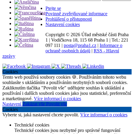
Ptejte se
Povinně zveřejňované informace
Prohlášení o přístupnosti
Nastavení cookies
Copyright ©
2026 Úřad městské části Praha
1
|
Vodičkova 18, 115 68 Praha 1
|
Tel.: 221
097 111
|
posta@praha1.cz
|
Informace o
ochraně osobních údajů
|
RSS - Hlavní
zprávy
Cookies
Tento web používá soubory cookies 🍪. Používáním tohoto webu
souhlasíte s ukládáním a používáním nezbytných souborů cookies.
Zakliknutím tlačítka "Povolit vše" udělujete souhlas k ukládání a
používání i dalších souborů cookies jako jsou statistické, preferenční
a marketingové.
Více informací o cookies
Nastavení
Zakázat vše
Povolit vše
Cookies
Vyberte si, jaká nastavení chcete povolit.
Více informací o cookies
Technické cookies
Technické cookies jsou nezbytné pro správné fungování