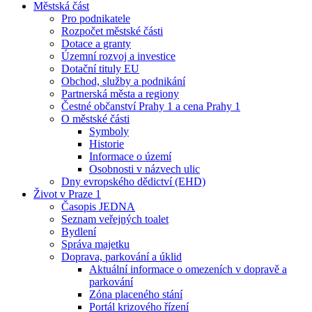
Městská část
Pro podnikatele
Rozpočet městské části
Dotace a granty
Územní rozvoj a investice
Dotační tituly EU
Obchod, služby a podnikání
Partnerská města a regiony
Čestné občanství Prahy 1 a cena Prahy 1
O městské části
Symboly
Historie
Informace o území
Osobnosti v názvech ulic
Dny evropského dědictví (EHD)
Život v Praze 1
Časopis JEDNA
Seznam veřejných toalet
Bydlení
Správa majetku
Doprava, parkování a úklid
Aktuální informace o omezeních v dopravě a
parkování
Zóna placeného stání
Portál krizového řízení