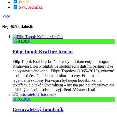
Pro děti
SVČ Jednička
Více
Nejbližší události:
05.03.2026
Filip Topol: Král bez brnění
Filip Topol: Král bez brněníkresby – dokumenty – fotografie
Knihovna Libri Prohibiti ve spolupráci s dalšími partnery zve
na výstavu věnovanou Filipu Topolovi (1965–2013), výrazné
osobnosti české hudební a kulturní scény. Frontman
legendární skupiny Psí vojáci byl nejen hudebníkem a
textařem, ale také výtvarníkem – kresba pro něj představovala
důležitý způsob osobního vyjádření. Výstava Král…
01.05.2026
Cestovatelský fotodeník