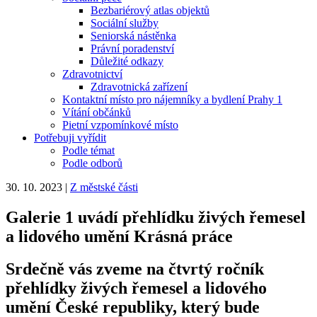
Bezbariérový atlas objektů
Sociální služby
Seniorská nástěnka
Právní poradenství
Důležité odkazy
Zdravotnictví
Zdravotnická zařízení
Kontaktní místo pro nájemníky a bydlení Prahy 1
Vítání občánků
Pietní vzpomínkové místo
Potřebuji vyřídit
Podle témat
Podle odborů
30. 10. 2023
|
Z městské části
Galerie 1 uvádí přehlídku živých řemesel
a lidového umění Krásná práce
Srdečně vás zveme na čtvrtý ročník
přehlídky živých řemesel a lidového
umění České republiky, který bude