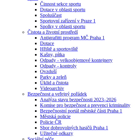
Činnost sekce sportu
Dotace v oblasti sportu
Spoluúčast
Sportovní zařízení v Praze 1
Spolky v oblasti sportu
Čistota a životní prostředí
Antigrafitti program MČ Praha 1
Dotace
Hřiště a sportoviště
Kašny, pítka
Odpady - velkoobjemové kontejnery
Odpady - kontroly
Ovzduší
Parky a zeleň
Úklid a čistota
Videoarchiv
Bezpečnost a veřejný pořádek
Analýza stavu bezpečnosti 2023–2026
Komise pro bezpečnost a prevenci kriminality
Bezpečnostní portál městské části Praha 1
Městská policie
Policie ČR
Sbor dobrovolných hasičů Praha 1
Užitečné odkazy
Sociální péče