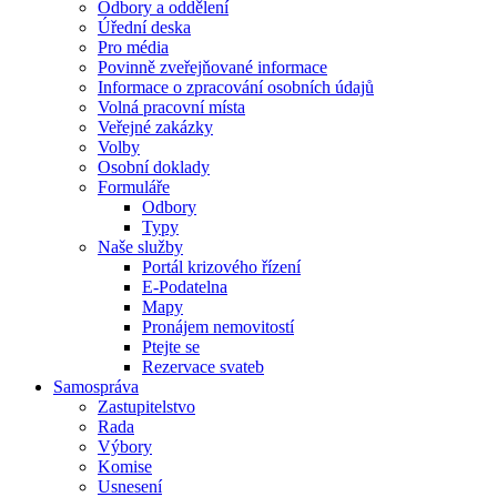
Odbory a oddělení
Úřední deska
Pro média
Povinně zveřejňované informace
Informace o zpracování osobních údajů
Volná pracovní místa
Veřejné zakázky
Volby
Osobní doklady
Formuláře
Odbory
Typy
Naše služby
Portál krizového řízení
E-Podatelna
Mapy
Pronájem nemovitostí
Ptejte se
Rezervace svateb
Samospráva
Zastupitelstvo
Rada
Výbory
Komise
Usnesení