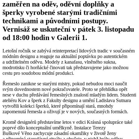
zaměřen na oděv, oděvní doplňky a
šperky vyrobené starými tradičními
technikami a původními postupy.
Vernisáž se uskuteční v pátek 3. listopadu
od 18:00 hodin v Galerii 1.
Letošní ročník se zabývá reinterpretací lidových tradic v současném
módním designu a reaguje na aktuální poptávku po autentickém
a udržitelném oděvu. Modely z kanafasu, vlněného sukna,
modrotisku či horňácké činovati tak představujeme jako možnou
cestu pro soudobou módní produkci.
Řemeslo zanikne se starými mistry, pokud nebudou moci naučit
svým dovednostem nové pokračovatele. Proto se přehlídka opět
nese v duchu předávání řemeslných znalostí mladým lidem. Studenti
ateliéru Kov a šperk z Fakulty designu a umění Ladislava Sutnara
vytvořili kolekci šperků, které připomínají stará, mnohdy
zapomenutá řemesla a oživují je v nových, současných formách.
Kromě designérů představíme letos v edici Krásná spolupráce také
poprvé dílo konceptuální umělkyně. Instalace Terezy
Buškové Věno zachycuje zásadní okamžiky v životě ženy
a připomíná starodávné rituály a obyčeje, v nichž hrály oděvy