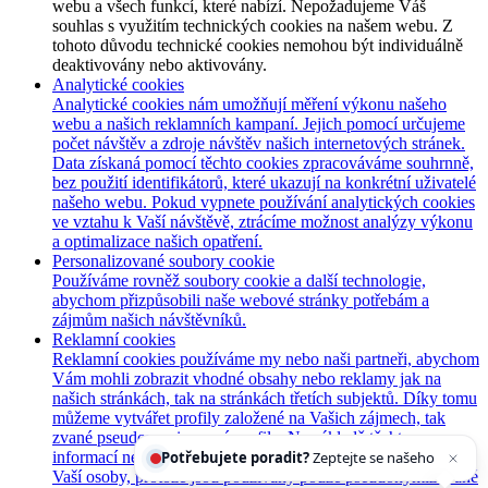
webu a všech funkcí, které nabízí. Nepožadujeme Váš
souhlas s využitím technických cookies na našem webu. Z
tohoto důvodu technické cookies nemohou být individuálně
deaktivovány nebo aktivovány.
Analytické cookies
Analytické cookies nám umožňují měření výkonu našeho
webu a našich reklamních kampaní. Jejich pomocí určujeme
počet návštěv a zdroje návštěv našich internetových stránek.
Data získaná pomocí těchto cookies zpracováváme souhrnně,
bez použití identifikátorů, které ukazují na konkrétní uživatelé
našeho webu. Pokud vypnete používání analytických cookies
ve vztahu k Vaší návštěvě, ztrácíme možnost analýzy výkonu
a optimalizace našich opatření.
Personalizované soubory cookie
Používáme rovněž soubory cookie a další technologie,
abychom přizpůsobili naše webové stránky potřebám a
zájmům našich návštěvníků.
Reklamní cookies
Reklamní cookies používáme my nebo naši partneři, abychom
Vám mohli zobrazit vhodné obsahy nebo reklamy jak na
našich stránkách, tak na stránkách třetích subjektů. Díky tomu
můžeme vytvářet profily založené na Vašich zájmech, tak
zvané pseudonymizované profily. Na základě těchto
Potřebujete poradit?
Zeptejte se našeho asistenta
Chettyh
informací není zpravidla možná bezprostřední identifikace
Vaší osoby, protože jsou používány pouze pseudonymizované