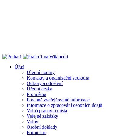
Úřad
Úřední hodiny
Kontakty a organizační struktura
Odbory a oddělení
Úřední deska
Pro média
Povinně zveřejňované informace
Informace o zpracování osobních údajů
Volná pracovní místa
Veřejné zakázky
Volby
Osobní doklady
Formuláře