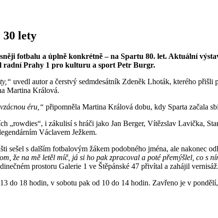
 30 lety
esněji fotbalu a úplně konkrétně – na Spartu 80. let. Aktuální výs
 radní Prahy 1 pro kulturu a sport Petr Burgr.
ty,“
uvedl autor a čerstvý sedmdesátník Zdeněk Lhoták, kterého přišli 
ha Martina Králová.
a vzácnou éru,“
připomněla Martina Králová dobu, kdy Sparta začala sbír
ch „rowdies“, i zákulisí s hráči jako Jan Berger, Vítězslav Lavička, St
a legendárním Václavem Ježkem.
šti sešel s dalším fotbalovým žákem podobného jména, ale nakonec odli
om, že na mě letěl míč, já si ho pak zpracoval a poté přemýšlel, co s n
dinečném prostoru Galerie 1 ve Štěpánské 47 přivítal a zahájil vernisáž
 13 do 18 hodin, v sobotu pak od 10 do 14 hodin. Zavřeno je v pondělí, 