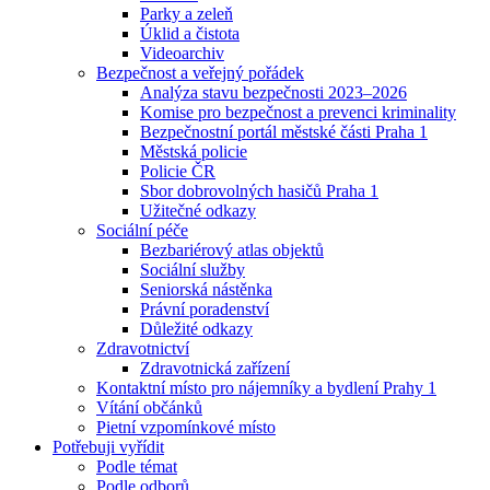
Parky a zeleň
Úklid a čistota
Videoarchiv
Bezpečnost a veřejný pořádek
Analýza stavu bezpečnosti 2023–2026
Komise pro bezpečnost a prevenci kriminality
Bezpečnostní portál městské části Praha 1
Městská policie
Policie ČR
Sbor dobrovolných hasičů Praha 1
Užitečné odkazy
Sociální péče
Bezbariérový atlas objektů
Sociální služby
Seniorská nástěnka
Právní poradenství
Důležité odkazy
Zdravotnictví
Zdravotnická zařízení
Kontaktní místo pro nájemníky a bydlení Prahy 1
Vítání občánků
Pietní vzpomínkové místo
Potřebuji vyřídit
Podle témat
Podle odborů