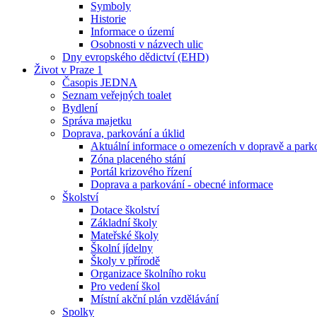
Symboly
Historie
Informace o území
Osobnosti v názvech ulic
Dny evropského dědictví (EHD)
Život v Praze 1
Časopis JEDNA
Seznam veřejných toalet
Bydlení
Správa majetku
Doprava, parkování a úklid
Aktuální informace o omezeních v dopravě a park
Zóna placeného stání
Portál krizového řízení
Doprava a parkování - obecné informace
Školství
Dotace školství
Základní školy
Mateřské školy
Školní jídelny
Školy v přírodě
Organizace školního roku
Pro vedení škol
Místní akční plán vzdělávání
Spolky