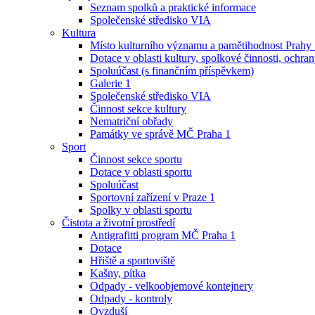
Seznam spolků a praktické informace
Společenské středisko VIA
Kultura
Místo kulturního významu a pamětihodnost Prahy
Dotace v oblasti kultury, spolkové činnosti, ochran
Spoluúčast (s finančním příspěvkem)
Galerie 1
Společenské středisko VIA
Činnost sekce kultury
Nematriční obřady
Památky ve správě MČ Praha 1
Sport
Činnost sekce sportu
Dotace v oblasti sportu
Spoluúčast
Sportovní zařízení v Praze 1
Spolky v oblasti sportu
Čistota a životní prostředí
Antigrafitti program MČ Praha 1
Dotace
Hřiště a sportoviště
Kašny, pítka
Odpady - velkoobjemové kontejnery
Odpady - kontroly
Ovzduší