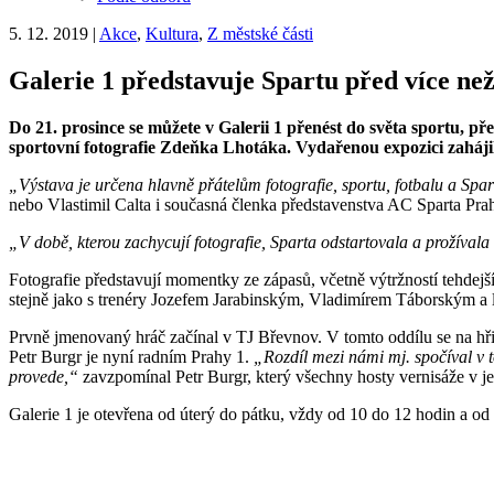
5. 12. 2019
|
Akce
,
Kultura
,
Z městské části
Galerie 1 představuje Spartu před více než
Do 21. prosince se můžete v Galerii 1 přenést do světa sportu, př
sportovní fotografie Zdeňka Lhotáka. Vydařenou expozici zahájil
„Výstava je určena hlavně přátelům fotografie, sportu, fotbalu a Spar
nebo Vlastimil Calta i současná členka představenstva AC Sparta Pra
„V době, kterou zachycují fotografie, Sparta odstartovala a prožíval
Fotografie představují momentky ze zápasů, včetně výtržností tehdejší
stejně jako s trenéry Jozefem Jarabinským, Vladimírem Táborským 
Prvně jmenovaný hráč začínal v TJ Břevnov. V tomto oddílu se na hři
Petr Burgr je nyní radním Prahy 1.
„Rozdíl mezi námi mj. spočíval v t
provede,“
zavzpomínal Petr Burgr, který všechny hosty vernisáže v je
Galerie 1 je otevřena od úterý do pátku, vždy od 10 do 12 hodin a od