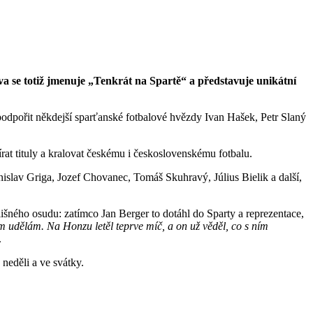
tava se totiž jmenuje „Tenkrát na Spartě“ a představuje unikátní
podpořit někdejší sparťanské fotbalové hvězdy Ivan Hašek, Petr Slaný
at tituly a kralovat českému i československému fotbalu.
anislav Griga, Jozef Chovanec, Tomáš Skuhravý, Július Bielik a další,
šného osudu: zatímco Jan Berger to dotáhl do Sparty a reprezentace,
ím udělám. Na Honzu letěl teprve míč, a on už věděl, co s ním
.
neděli a ve svátky.