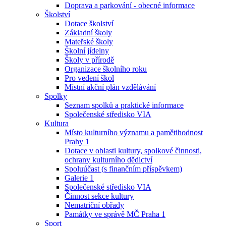
Doprava a parkování - obecné informace
Školství
Dotace školství
Základní školy
Mateřské školy
Školní jídelny
Školy v přírodě
Organizace školního roku
Pro vedení škol
Místní akční plán vzdělávání
Spolky
Seznam spolků a praktické informace
Společenské středisko VIA
Kultura
Místo kulturního významu a pamětihodnost
Prahy 1
Dotace v oblasti kultury, spolkové činnosti,
ochrany kulturního dědictví
Spoluúčast (s finančním příspěvkem)
Galerie 1
Společenské středisko VIA
Činnost sekce kultury
Nematriční obřady
Památky ve správě MČ Praha 1
Sport