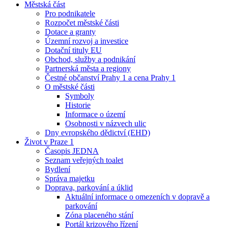
Městská část
Pro podnikatele
Rozpočet městské části
Dotace a granty
Územní rozvoj a investice
Dotační tituly EU
Obchod, služby a podnikání
Partnerská města a regiony
Čestné občanství Prahy 1 a cena Prahy 1
O městské části
Symboly
Historie
Informace o území
Osobnosti v názvech ulic
Dny evropského dědictví (EHD)
Život v Praze 1
Časopis JEDNA
Seznam veřejných toalet
Bydlení
Správa majetku
Doprava, parkování a úklid
Aktuální informace o omezeních v dopravě a
parkování
Zóna placeného stání
Portál krizového řízení