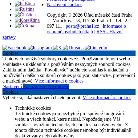
Nastavení cookies
Copyright ©
2026 Úřad městské části Praha
1
|
Vodičkova 18, 115 68 Praha 1
|
Tel.: 221
097 111
|
posta@praha1.cz
|
Informace o
ochraně osobních údajů
|
RSS - Hlavní
zprávy
Cookies
Tento web používá soubory cookies 🍪. Používáním tohoto webu
souhlasíte s ukládáním a používáním nezbytných souborů cookies.
Zakliknutím tlačítka "Povolit vše" udělujete souhlas k ukládání a
používání i dalších souborů cookies jako jsou statistické, preferenční
a marketingové.
Více informací o cookies
Nastavení
Zakázat vše
Povolit vše
Cookies
Vyberte si, jaká nastavení chcete povolit.
Více informací o cookies
Technické cookies
Technické cookies jsou nezbytné pro správné fungování
webu a všech funkcí, které nabízí. Nepožadujeme Váš
souhlas s využitím technických cookies na našem webu. Z
tohoto důvodu technické cookies nemohou být individuálně
deaktivovány nebo aktivovány.