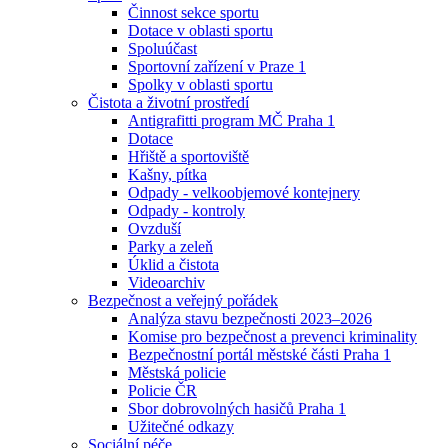
Činnost sekce sportu
Dotace v oblasti sportu
Spoluúčast
Sportovní zařízení v Praze 1
Spolky v oblasti sportu
Čistota a životní prostředí
Antigrafitti program MČ Praha 1
Dotace
Hřiště a sportoviště
Kašny, pítka
Odpady - velkoobjemové kontejnery
Odpady - kontroly
Ovzduší
Parky a zeleň
Úklid a čistota
Videoarchiv
Bezpečnost a veřejný pořádek
Analýza stavu bezpečnosti 2023–2026
Komise pro bezpečnost a prevenci kriminality
Bezpečnostní portál městské části Praha 1
Městská policie
Policie ČR
Sbor dobrovolných hasičů Praha 1
Užitečné odkazy
Sociální péče