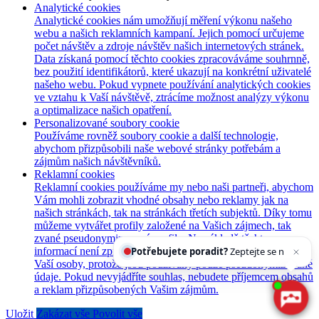
Analytické cookies
Analytické cookies nám umožňují měření výkonu našeho
webu a našich reklamních kampaní. Jejich pomocí určujeme
počet návštěv a zdroje návštěv našich internetových stránek.
Data získaná pomocí těchto cookies zpracováváme souhrnně,
bez použití identifikátorů, které ukazují na konkrétní uživatelé
našeho webu. Pokud vypnete používání analytických cookies
ve vztahu k Vaší návštěvě, ztrácíme možnost analýzy výkonu
a optimalizace našich opatření.
Personalizované soubory cookie
Používáme rovněž soubory cookie a další technologie,
abychom přizpůsobili naše webové stránky potřebám a
zájmům našich návštěvníků.
Reklamní cookies
Reklamní cookies používáme my nebo naši partneři, abychom
Vám mohli zobrazit vhodné obsahy nebo reklamy jak na
našich stránkách, tak na stránkách třetích subjektů. Díky tomu
můžeme vytvářet profily založené na Vašich zájmech, tak
zvané pseudonymizované profily. Na základě těchto
informací není zpravidla možná bezprostřední identifikace
Potřebujete poradit?
Zeptejte se našeho asistenta
C
Vaší osoby, protože jsou používány pouze pseudonymizované
údaje. Pokud nevyjádříte souhlas, nebudete příjemcem obsahů
a reklam přizpůsobených Vašim zájmům.
Uložit
Zakázat vše
Povolit vše