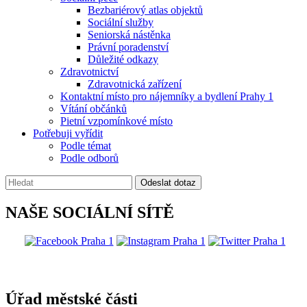
Bezbariérový atlas objektů
Sociální služby
Seniorská nástěnka
Právní poradenství
Důležité odkazy
Zdravotnictví
Zdravotnická zařízení
Kontaktní místo pro nájemníky a bydlení Prahy 1
Vítání občánků
Pietní vzpomínkové místo
Potřebuji vyřídit
Podle témat
Podle odborů
Vyhledávání:
Odeslat dotaz
NAŠE SOCIÁLNÍ SÍTĚ
@praha1
Úřad městské části