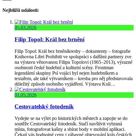
Nejbližší události:
05.03.2026
Filip Topol: Král bez brnění
Filip Topol: Král bez brněníkresby – dokumenty – fotografie
Knihovna Libri Prohibiti ve spolupráci s dalšími partnery zve
na výstavu věnovanou Filipu Topolovi (1965–2013), výrazné
osobnosti české hudební a kulturní scény. Frontman
legendární skupiny Psí vojáci byl nejen hudebníkem a
textařem, ale také výtvarníkem – kresba pro něj představovala
důležitý způsob osobního vyjádření. Výstava Král…
01.05.2026
Cestovatelský fotodeník
Vydejte se na výlet po historických městech a zapojte se do
soutěže Cestovatelský fotodeník. Stačí navštívit vybraná
místa, fotografovat kašny a sbírat body v mobilní aplikaci.
Čekají vás hodnotné ceny i zábavné objevování krás českých