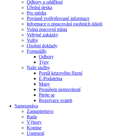
Odbory a oddělení
Úřední deska
Pro média
Povinně zveřejňované informace
Informace o zpracování osobních údajů
Volná pracovní místa
Veřejné zakázky
Volby
Osobní doklady
Formuláře
Odbory
Typy
Naše služby
Portál krizového řízení
E-Podatelna
Mapy
Pronájem nemovitostí
Ptejte se
Rezervace svateb
Samospráva
Zastupitelstvo
Rada
Výbory
Komise
Usnesení