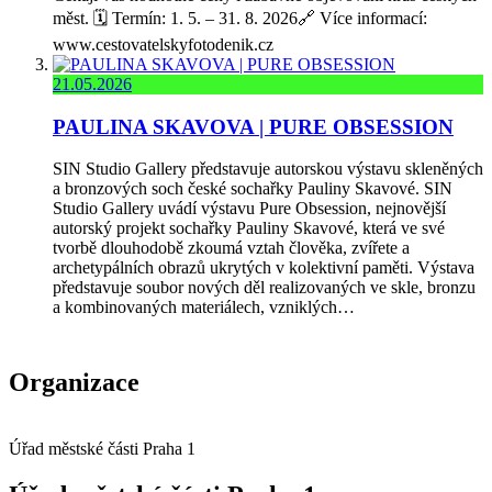
měst. 🗓️ Termín: 1. 5. – 31. 8. 2026🔗 Více informací:
www.cestovatelskyfotodenik.cz
21.05.2026
PAULINA SKAVOVA | PURE OBSESSION
SIN Studio Gallery představuje autorskou výstavu skleněných
a bronzových soch české sochařky Pauliny Skavové. SIN
Studio Gallery uvádí výstavu Pure Obsession, nejnovější
autorský projekt sochařky Pauliny Skavové, která ve své
tvorbě dlouhodobě zkoumá vztah člověka, zvířete a
archetypálních obrazů ukrytých v kolektivní paměti. Výstava
představuje soubor nových děl realizovaných ve skle, bronzu
a kombinovaných materiálech, vzniklých…
Organizace
Úřad městské části Praha 1