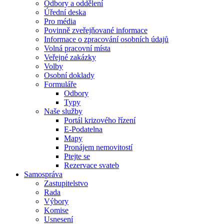
Odbory a oddělení
Úřední deska
Pro média
Povinně zveřejňované informace
Informace o zpracování osobních údajů
Volná pracovní místa
Veřejné zakázky
Volby
Osobní doklady
Formuláře
Odbory
Typy
Naše služby
Portál krizového řízení
E-Podatelna
Mapy
Pronájem nemovitostí
Ptejte se
Rezervace svateb
Samospráva
Zastupitelstvo
Rada
Výbory
Komise
Usnesení