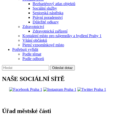
Bezbariérový atlas objektů
Sociální služby
Seniorská nástěnka
Právní poradenství
Důležité odkazy
Zdravotnictví
Zdravotnická zařízení
Kontaktní místo pro nájemníky a bydlení Prahy 1
Vítání občánků
Pietní vzpomínkové místo
Potřebuji vyřídit
Podle témat
Podle odborů
Vyhledávání:
Odeslat dotaz
NAŠE SOCIÁLNÍ SÍTĚ
@praha1
Úřad městské části