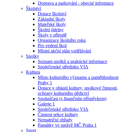
Doprava a parkování - obecné informace
Školství
Dotace školství
Základní školy
Mateřské školy
Školní jídelny
Školy v přírodě
Organizace školního roku
Pro vedení škol
Místní akční plán vzdělávání
Spolky
Seznam spolků a praktické informace
Společenské středisko VIA
Kultura
Místo kulturního významu a pamětihodnost
Prahy 1
Dotace v oblasti kultury, spolkové činnosti,
ochrany kulturního dědictví
Spoluúčast (s finančním příspěvkem)
Galerie 1
Společenské středisko VIA
Činnost sekce kultury
Nematriční obřady
Památky ve správě MČ Praha 1
Sport