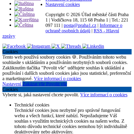
Nastavení cookies
Copyright ©
2026 Úřad městské části Praha
1
|
Vodičkova 18, 115 68 Praha 1
|
Tel.: 221
097 111
|
posta@praha1.cz
|
Informace o
ochraně osobních údajů
|
RSS - Hlavní
zprávy
Cookies
Tento web používá soubory cookies 🍪. Používáním tohoto webu
souhlasíte s ukládáním a používáním nezbytných souborů cookies.
Zakliknutím tlačítka "Povolit vše" udělujete souhlas k ukládání a
používání i dalších souborů cookies jako jsou statistické, preferenční
a marketingové.
Více informací o cookies
Nastavení
Zakázat vše
Povolit vše
Cookies
Vyberte si, jaká nastavení chcete povolit.
Více informací o cookies
Technické cookies
Technické cookies jsou nezbytné pro správné fungování
webu a všech funkcí, které nabízí. Nepožadujeme Váš
souhlas s využitím technických cookies na našem webu. Z
tohoto důvodu technické cookies nemohou být individuálně
deaktivovány nebo aktivovány.