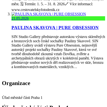
měst. 🗓️ Termín: 1. 5. – 31. 8. 2026🔗 Více informací:
www.cestovatelskyfotodenik.cz
21.05.2026
PAULINA SKAVOVA | PURE OBSESSION
SIN Studio Gallery představuje autorskou výstavu skleněných
a bronzových soch české sochařky Pauliny Skavové. SIN
Studio Gallery uvádí výstavu Pure Obsession, nejnovější
autorský projekt sochařky Pauliny Skavové, která ve své
tvorbě dlouhodobě zkoumá vztah člověka, zvířete a
archetypálních obrazů ukrytých v kolektivní paměti. Výstava
představuje soubor nových děl realizovaných ve skle, bronzu
a kombinovaných materiálech, vzniklých…
Organizace
Úřad městské části Praha 1