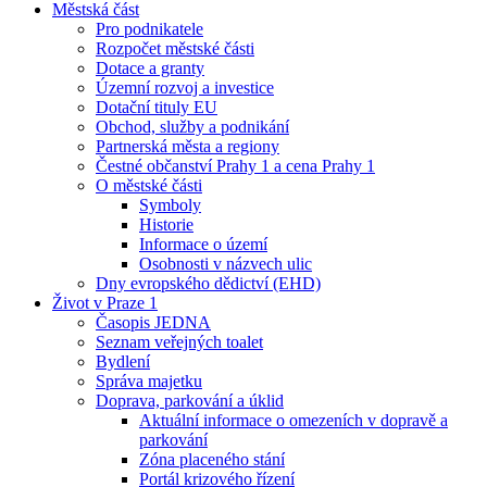
Městská část
Pro podnikatele
Rozpočet městské části
Dotace a granty
Územní rozvoj a investice
Dotační tituly EU
Obchod, služby a podnikání
Partnerská města a regiony
Čestné občanství Prahy 1 a cena Prahy 1
O městské části
Symboly
Historie
Informace o území
Osobnosti v názvech ulic
Dny evropského dědictví (EHD)
Život v Praze 1
Časopis JEDNA
Seznam veřejných toalet
Bydlení
Správa majetku
Doprava, parkování a úklid
Aktuální informace o omezeních v dopravě a
parkování
Zóna placeného stání
Portál krizového řízení