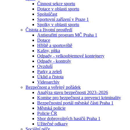
Činnost sekce sportu
Dotace v oblasti sportu
Spoluúčast
Sportovní zařízení v Praze 1
Spolky v oblasti sportu
Čistota a životní prostředí
Antigrafitti program MČ Praha 1
Dotace
Hřiště a sportoviště
Kašny, pítka
Odpady - velkoobjemové kontejnery
Odpady - kontroly
Ovzduší
Parky a zeleň
Úklid a čistota
Videoarchiv
Bezpečnost a veřejný pořádek
Analýza stavu bezpečnosti 2023–2026
Komise pro bezpečnost a prevenci kriminality
Bezpečnostní portál městské části Praha 1
Městská policie
Policie ČR
Sbor dobrovolných hasičů Praha 1
Užitečné odkazy
Sociální péče