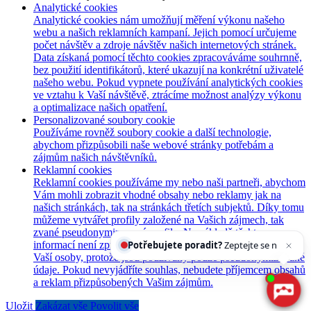
Analytické cookies
Analytické cookies nám umožňují měření výkonu našeho
webu a našich reklamních kampaní. Jejich pomocí určujeme
počet návštěv a zdroje návštěv našich internetových stránek.
Data získaná pomocí těchto cookies zpracováváme souhrnně,
bez použití identifikátorů, které ukazují na konkrétní uživatelé
našeho webu. Pokud vypnete používání analytických cookies
ve vztahu k Vaší návštěvě, ztrácíme možnost analýzy výkonu
a optimalizace našich opatření.
Personalizované soubory cookie
Používáme rovněž soubory cookie a další technologie,
abychom přizpůsobili naše webové stránky potřebám a
zájmům našich návštěvníků.
Reklamní cookies
Reklamní cookies používáme my nebo naši partneři, abychom
Vám mohli zobrazit vhodné obsahy nebo reklamy jak na
našich stránkách, tak na stránkách třetích subjektů. Díky tomu
můžeme vytvářet profily založené na Vašich zájmech, tak
zvané pseudonymizované profily. Na základě těchto
informací není zpravidla možná bezprostřední identifikace
Potřebujete poradit?
Zeptejte se našeho asistenta
Vaší osoby, protože jsou používány pouze pseudonymizované
údaje. Pokud nevyjádříte souhlas, nebudete příjemcem obsahů
a reklam přizpůsobených Vašim zájmům.
Uložit
Zakázat vše
Povolit vše