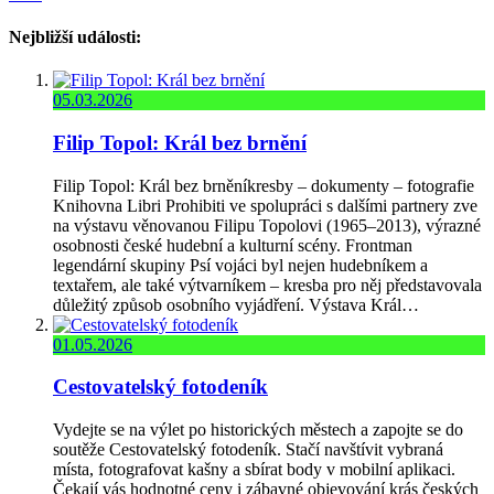
Nejbližší události:
05.03.2026
Filip Topol: Král bez brnění
Filip Topol: Král bez brněníkresby – dokumenty – fotografie
Knihovna Libri Prohibiti ve spolupráci s dalšími partnery zve
na výstavu věnovanou Filipu Topolovi (1965–2013), výrazné
osobnosti české hudební a kulturní scény. Frontman
legendární skupiny Psí vojáci byl nejen hudebníkem a
textařem, ale také výtvarníkem – kresba pro něj představovala
důležitý způsob osobního vyjádření. Výstava Král…
01.05.2026
Cestovatelský fotodeník
Vydejte se na výlet po historických městech a zapojte se do
soutěže Cestovatelský fotodeník. Stačí navštívit vybraná
místa, fotografovat kašny a sbírat body v mobilní aplikaci.
Čekají vás hodnotné ceny i zábavné objevování krás českých