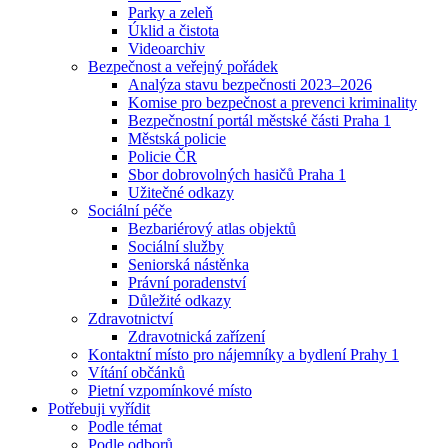
Parky a zeleň
Úklid a čistota
Videoarchiv
Bezpečnost a veřejný pořádek
Analýza stavu bezpečnosti 2023–2026
Komise pro bezpečnost a prevenci kriminality
Bezpečnostní portál městské části Praha 1
Městská policie
Policie ČR
Sbor dobrovolných hasičů Praha 1
Užitečné odkazy
Sociální péče
Bezbariérový atlas objektů
Sociální služby
Seniorská nástěnka
Právní poradenství
Důležité odkazy
Zdravotnictví
Zdravotnická zařízení
Kontaktní místo pro nájemníky a bydlení Prahy 1
Vítání občánků
Pietní vzpomínkové místo
Potřebuji vyřídit
Podle témat
Podle odborů