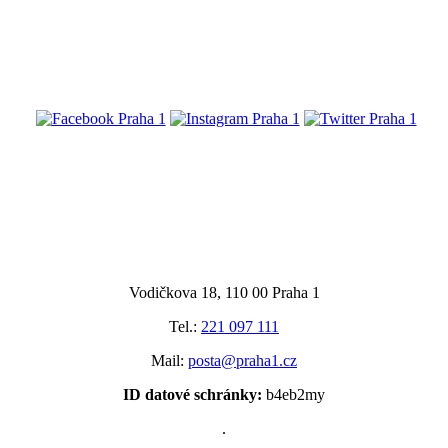
@praha1
Vodičkova 18, 110 00 Praha 1
Tel.:
221 097 111
Mail:
posta@praha1.cz
ID datové schránky:
b4eb2my
.