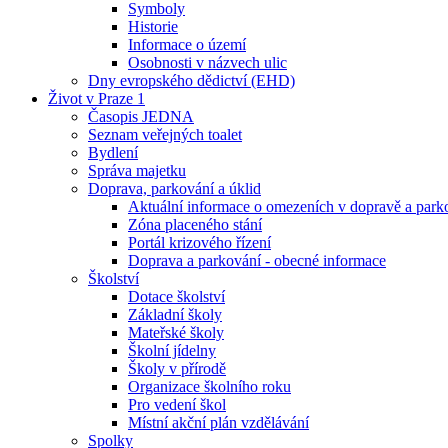
Symboly
Historie
Informace o území
Osobnosti v názvech ulic
Dny evropského dědictví (EHD)
Život v Praze 1
Časopis JEDNA
Seznam veřejných toalet
Bydlení
Správa majetku
Doprava, parkování a úklid
Aktuální informace o omezeních v dopravě a park
Zóna placeného stání
Portál krizového řízení
Doprava a parkování - obecné informace
Školství
Dotace školství
Základní školy
Mateřské školy
Školní jídelny
Školy v přírodě
Organizace školního roku
Pro vedení škol
Místní akční plán vzdělávání
Spolky