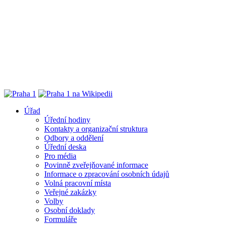
Úřad
Úřední hodiny
Kontakty a organizační struktura
Odbory a oddělení
Úřední deska
Pro média
Povinně zveřejňované informace
Informace o zpracování osobních údajů
Volná pracovní místa
Veřejné zakázky
Volby
Osobní doklady
Formuláře