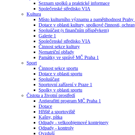
Seznam spolků a praktické informace
Společenské středisko VIA
Kultura
Místo kulturního významu a pamětihodnost Prahy
Dotace v oblasti kultury, spolkové činnosti, ochran
Spoluúčast (s finančním příspěvkem)
Galerie 1
Společenské středisko VIA
Činnost sekce kultury
Nematriční obřady
Památky ve správě MČ Praha 1
Sport
Činnost sekce sportu
Dotace v oblasti sportu
Spoluúčast
Sportovní zařízení v Praze 1
Spolky v oblasti sportu
Čistota a životní prostředí
Antigrafitti program MČ Praha 1
Dotace
Hřiště a sportoviště
Kašny, pítka
Odpady - velkoobjemové kontejnery
Odpady - kontroly
Ovzduší