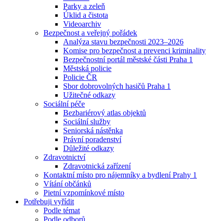
Parky a zeleň
Úklid a čistota
Videoarchiv
Bezpečnost a veřejný pořádek
Analýza stavu bezpečnosti 2023–2026
Komise pro bezpečnost a prevenci kriminality
Bezpečnostní portál městské části Praha 1
Městská policie
Policie ČR
Sbor dobrovolných hasičů Praha 1
Užitečné odkazy
Sociální péče
Bezbariérový atlas objektů
Sociální služby
Seniorská nástěnka
Právní poradenství
Důležité odkazy
Zdravotnictví
Zdravotnická zařízení
Kontaktní místo pro nájemníky a bydlení Prahy 1
Vítání občánků
Pietní vzpomínkové místo
Potřebuji vyřídit
Podle témat
Podle odborů