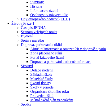
Symboly
Historie
Informace o území
Osobnosti v názvech ulic
Dny evropského dědictví (EHD)
Život v Praze 1
Časopis JEDNA
Seznam veřejných toalet
Bydlení
Správa majetku
Doprava, parkování a úklid
Aktuální informace o omezeních v dopravě a park
Zóna placeného stání
Portál krizového řízení
Doprava a parkování - obecné informace
Školství
Dotace školství
Základní školy
Mateřské školy
Školní jídelny
Školy v přírodě
Organizace školního roku
Pro vedení škol
Místní akční plán vzdělávání
Spolky