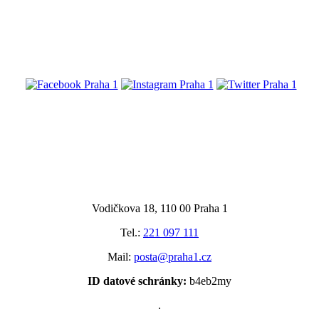
@praha1
Vodičkova 18, 110 00 Praha 1
Tel.:
221 097 111
Mail:
posta@praha1.cz
ID datové schránky:
b4eb2my
.