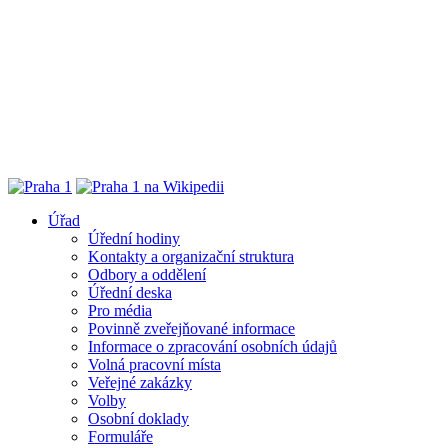
Úřad
Úřední hodiny
Kontakty a organizační struktura
Odbory a oddělení
Úřední deska
Pro média
Povinně zveřejňované informace
Informace o zpracování osobních údajů
Volná pracovní místa
Veřejné zakázky
Volby
Osobní doklady
Formuláře