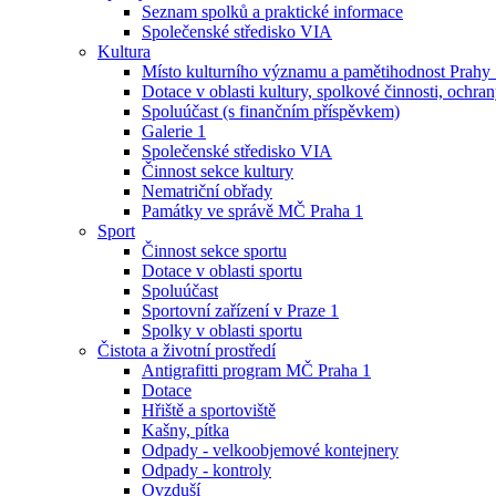
Seznam spolků a praktické informace
Společenské středisko VIA
Kultura
Místo kulturního významu a pamětihodnost Prahy
Dotace v oblasti kultury, spolkové činnosti, ochran
Spoluúčast (s finančním příspěvkem)
Galerie 1
Společenské středisko VIA
Činnost sekce kultury
Nematriční obřady
Památky ve správě MČ Praha 1
Sport
Činnost sekce sportu
Dotace v oblasti sportu
Spoluúčast
Sportovní zařízení v Praze 1
Spolky v oblasti sportu
Čistota a životní prostředí
Antigrafitti program MČ Praha 1
Dotace
Hřiště a sportoviště
Kašny, pítka
Odpady - velkoobjemové kontejnery
Odpady - kontroly
Ovzduší