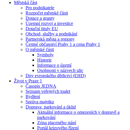
Městská část
Pro podnikatele
Rozpočet městské části
Dotace a granty
Územní rozvoj a investice
Dotační tituly EU
Obchod, služby a podnikání
Partnerská města a regiony
Čestné občanství Prahy 1 a cena Prahy 1
O městské části
Symboly
Historie
Informace o území
Osobnosti v názvech ulic
Dny evropského dědictví (EHD)
Život v Praze 1
Časopis JEDNA
Seznam veřejných toalet
Bydlení
Správa majetku
Doprava, parkování a úklid
Aktuální informace o omezeních v dopravě a
parkování
Zóna placeného stání
Portál krizového řízení