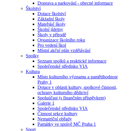
Doprava a parkování - obecné informace
Školství
Dotace školství
Základní školy
Mateřské školy
Školní jídelny
Školy v přírodě
Organizace školního roku
Pro vedení škol
Místní akční plán vzdělávání
Spolky
Seznam spolků a praktické informace
Společenské středisko VIA
Kultura
Místo kulturního významu a pamětihodnost
Prahy 1
Dotace v oblasti kultury, spolkové činnosti,
ochrany kulturního dědictví
Spoluúčast (s finančním příspěvkem)
Galerie 1
Společenské středisko VIA
Činnost sekce kultury
Nematriční obřady
Památky ve správě MČ Praha 1
Sport