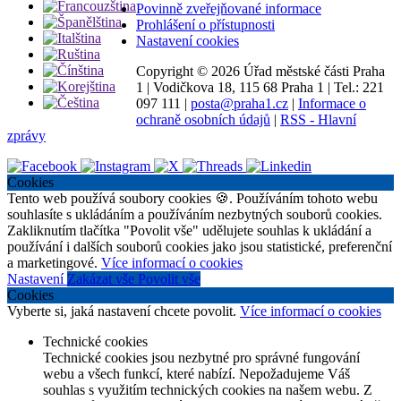
Povinně zveřejňované informace
Prohlášení o přístupnosti
Nastavení cookies
Copyright ©
2026 Úřad městské části Praha
1
|
Vodičkova 18, 115 68 Praha 1
|
Tel.: 221
097 111
|
posta@praha1.cz
|
Informace o
ochraně osobních údajů
|
RSS - Hlavní
zprávy
Cookies
Tento web používá soubory cookies 🍪. Používáním tohoto webu
souhlasíte s ukládáním a používáním nezbytných souborů cookies.
Zakliknutím tlačítka "Povolit vše" udělujete souhlas k ukládání a
používání i dalších souborů cookies jako jsou statistické, preferenční
a marketingové.
Více informací o cookies
Nastavení
Zakázat vše
Povolit vše
Cookies
Vyberte si, jaká nastavení chcete povolit.
Více informací o cookies
Technické cookies
Technické cookies jsou nezbytné pro správné fungování
webu a všech funkcí, které nabízí. Nepožadujeme Váš
souhlas s využitím technických cookies na našem webu. Z