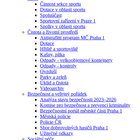
Činnost sekce sportu
Dotace v oblasti sportu
Spoluúčast
Sportovní zařízení v Praze 1
Spolky v oblasti sportu
Čistota a životní prostředí
Antigrafitti program MČ Praha 1
Dotace
Hřiště a sportoviště
Kašny, pítka
Odpady - velkoobjemové kontejnery
Odpady - kontroly
Ovzduší
Parky a zeleň
Úklid a čistota
Videoarchiv
Bezpečnost a veřejný pořádek
Analýza stavu bezpečnosti 2023–2026
Komise pro bezpečnost a prevenci kriminality
Bezpečnostní portál městské části Praha 1
Městská policie
Policie ČR
Sbor dobrovolných hasičů Praha 1
Užitečné odkazy
Sociální péče