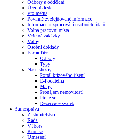
Odbory a oddělení
Úřední deska
Pro média
Povinně zveřejňované informace
Informace o zpracování osobních údajů
Volná pracovní místa
Veřejné zakázky
Volby
Osobní doklady
Formuláře
Odbory
Typy
Naše služby
Portál krizového řízení
E-Podatelna
Mapy
Pronájem nemovitostí
Ptejte se
Rezervace svateb
Samospráva
Zastupitelstvo
Rada
Výbory
Komise
Usnesení