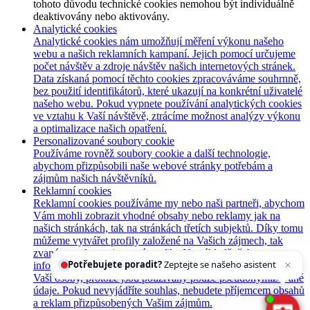
tohoto důvodu technické cookies nemohou být individuálně
deaktivovány nebo aktivovány.
Analytické cookies
Analytické cookies nám umožňují měření výkonu našeho
webu a našich reklamních kampaní. Jejich pomocí určujeme
počet návštěv a zdroje návštěv našich internetových stránek.
Data získaná pomocí těchto cookies zpracováváme souhrnně,
bez použití identifikátorů, které ukazují na konkrétní uživatelé
našeho webu. Pokud vypnete používání analytických cookies
ve vztahu k Vaší návštěvě, ztrácíme možnost analýzy výkonu
a optimalizace našich opatření.
Personalizované soubory cookie
Používáme rovněž soubory cookie a další technologie,
abychom přizpůsobili naše webové stránky potřebám a
zájmům našich návštěvníků.
Reklamní cookies
Reklamní cookies používáme my nebo naši partneři, abychom
Vám mohli zobrazit vhodné obsahy nebo reklamy jak na
našich stránkách, tak na stránkách třetích subjektů. Díky tomu
můžeme vytvářet profily založené na Vašich zájmech, tak
Potřebujete poradit?
Zeptejte se našeho asistenta
zvané pseudonymizované profily. Na základě těchto
Chettyho
.
informací není zpravidla možná bezprostřední identifikace
Vaší osoby, protože jsou používány pouze pseudonymizované
údaje. Pokud nevyjádříte souhlas, nebudete příjemcem obsahů
a reklam přizpůsobených Vašim zájmům.