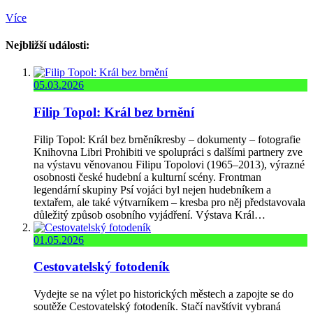
Více
Nejbližší události:
05.03.2026
Filip Topol: Král bez brnění
Filip Topol: Král bez brněníkresby – dokumenty – fotografie
Knihovna Libri Prohibiti ve spolupráci s dalšími partnery zve
na výstavu věnovanou Filipu Topolovi (1965–2013), výrazné
osobnosti české hudební a kulturní scény. Frontman
legendární skupiny Psí vojáci byl nejen hudebníkem a
textařem, ale také výtvarníkem – kresba pro něj představovala
důležitý způsob osobního vyjádření. Výstava Král…
01.05.2026
Cestovatelský fotodeník
Vydejte se na výlet po historických městech a zapojte se do
soutěže Cestovatelský fotodeník. Stačí navštívit vybraná