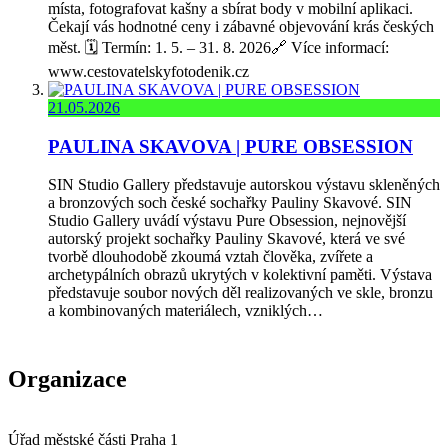
místa, fotografovat kašny a sbírat body v mobilní aplikaci.
Čekají vás hodnotné ceny i zábavné objevování krás českých
měst. 🗓️ Termín: 1. 5. – 31. 8. 2026🔗 Více informací:
www.cestovatelskyfotodenik.cz
21.05.2026
PAULINA SKAVOVA | PURE OBSESSION
SIN Studio Gallery představuje autorskou výstavu skleněných
a bronzových soch české sochařky Pauliny Skavové. SIN
Studio Gallery uvádí výstavu Pure Obsession, nejnovější
autorský projekt sochařky Pauliny Skavové, která ve své
tvorbě dlouhodobě zkoumá vztah člověka, zvířete a
archetypálních obrazů ukrytých v kolektivní paměti. Výstava
představuje soubor nových děl realizovaných ve skle, bronzu
a kombinovaných materiálech, vzniklých…
Organizace
Úřad městské části Praha 1