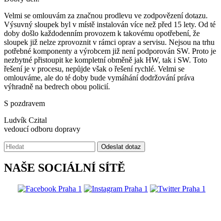
Velmi se omlouvám za značnou prodlevu ve zodpovězení dotazu.
Výsuvný sloupek byl v místě instalován více než před 15 lety. Od té
doby došlo každodenním provozem k takovému opotřebení, že
sloupek již nelze zprovoznit v rámci oprav a servisu. Nejsou na trhu
potřebné komponenty a výrobcem již není podporován SW. Proto je
nezbytné přistoupit ke kompletní obměně jak HW, tak i SW. Toto
řešení je v procesu, nepůjde však o řešení rychlé. Velmi se
omlouváme, ale do té doby bude vymáhání dodržování práva
výhradně na bedrech obou policií.
S pozdravem
Ludvík Czital
vedoucí odboru dopravy
Vyhledávání:
Odeslat dotaz
NAŠE SOCIÁLNÍ SÍTĚ
@praha1