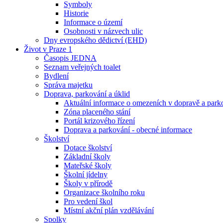
Symboly
Historie
Informace o území
Osobnosti v názvech ulic
Dny evropského dědictví (EHD)
Život v Praze 1
Časopis JEDNA
Seznam veřejných toalet
Bydlení
Správa majetku
Doprava, parkování a úklid
Aktuální informace o omezeních v dopravě a park
Zóna placeného stání
Portál krizového řízení
Doprava a parkování - obecné informace
Školství
Dotace školství
Základní školy
Mateřské školy
Školní jídelny
Školy v přírodě
Organizace školního roku
Pro vedení škol
Místní akční plán vzdělávání
Spolky