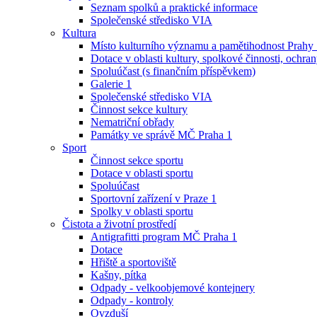
Seznam spolků a praktické informace
Společenské středisko VIA
Kultura
Místo kulturního významu a pamětihodnost Prahy
Dotace v oblasti kultury, spolkové činnosti, ochran
Spoluúčast (s finančním příspěvkem)
Galerie 1
Společenské středisko VIA
Činnost sekce kultury
Nematriční obřady
Památky ve správě MČ Praha 1
Sport
Činnost sekce sportu
Dotace v oblasti sportu
Spoluúčast
Sportovní zařízení v Praze 1
Spolky v oblasti sportu
Čistota a životní prostředí
Antigrafitti program MČ Praha 1
Dotace
Hřiště a sportoviště
Kašny, pítka
Odpady - velkoobjemové kontejnery
Odpady - kontroly
Ovzduší