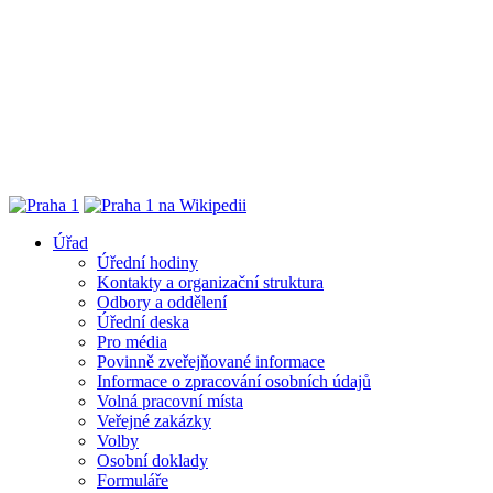
Úřad
Úřední hodiny
Kontakty a organizační struktura
Odbory a oddělení
Úřední deska
Pro média
Povinně zveřejňované informace
Informace o zpracování osobních údajů
Volná pracovní místa
Veřejné zakázky
Volby
Osobní doklady
Formuláře