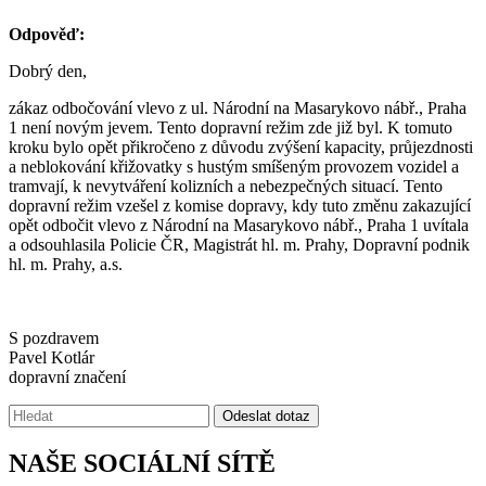
Odpověď:
Dobrý den,
zákaz odbočování vlevo z ul. Národní na Masarykovo nábř., Praha
1 není novým jevem. Tento dopravní režim zde již byl. K tomuto
kroku bylo opět přikročeno z důvodu zvýšení kapacity, průjezdnosti
a neblokování křižovatky s hustým smíšeným provozem vozidel a
tramvají, k nevytváření kolizních a nebezpečných situací. Tento
dopravní režim vzešel z komise dopravy, kdy tuto změnu zakazující
opět odbočit vlevo z Národní na Masarykovo nábř., Praha 1 uvítala
a odsouhlasila Policie ČR, Magistrát hl. m. Prahy, Dopravní podnik
hl. m. Prahy, a.s.
S pozdravem
Pavel Kotlár
dopravní značení
Vyhledávání:
Odeslat dotaz
NAŠE SOCIÁLNÍ SÍTĚ