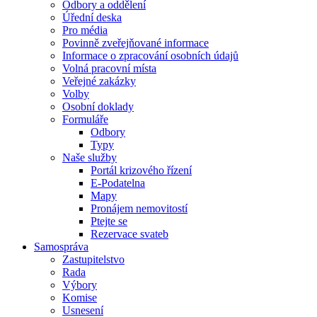
Odbory a oddělení
Úřední deska
Pro média
Povinně zveřejňované informace
Informace o zpracování osobních údajů
Volná pracovní místa
Veřejné zakázky
Volby
Osobní doklady
Formuláře
Odbory
Typy
Naše služby
Portál krizového řízení
E-Podatelna
Mapy
Pronájem nemovitostí
Ptejte se
Rezervace svateb
Samospráva
Zastupitelstvo
Rada
Výbory
Komise
Usnesení