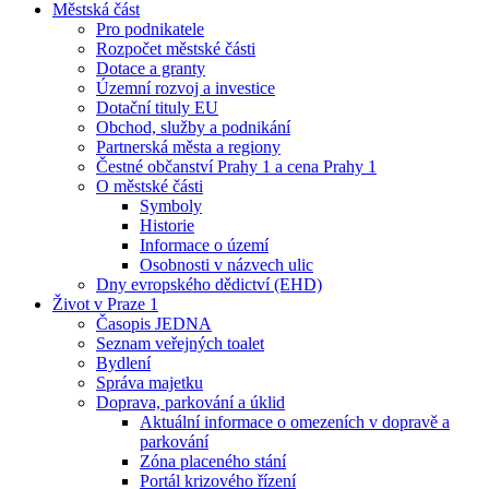
Městská část
Pro podnikatele
Rozpočet městské části
Dotace a granty
Územní rozvoj a investice
Dotační tituly EU
Obchod, služby a podnikání
Partnerská města a regiony
Čestné občanství Prahy 1 a cena Prahy 1
O městské části
Symboly
Historie
Informace o území
Osobnosti v názvech ulic
Dny evropského dědictví (EHD)
Život v Praze 1
Časopis JEDNA
Seznam veřejných toalet
Bydlení
Správa majetku
Doprava, parkování a úklid
Aktuální informace o omezeních v dopravě a
parkování
Zóna placeného stání
Portál krizového řízení