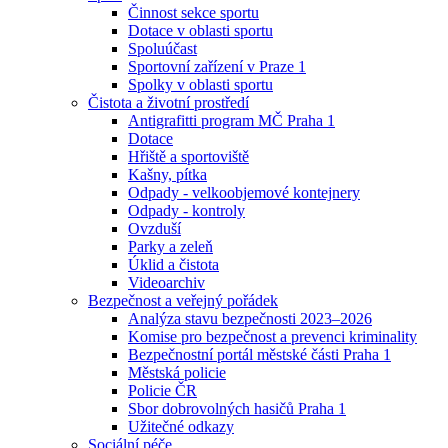
Činnost sekce sportu
Dotace v oblasti sportu
Spoluúčast
Sportovní zařízení v Praze 1
Spolky v oblasti sportu
Čistota a životní prostředí
Antigrafitti program MČ Praha 1
Dotace
Hřiště a sportoviště
Kašny, pítka
Odpady - velkoobjemové kontejnery
Odpady - kontroly
Ovzduší
Parky a zeleň
Úklid a čistota
Videoarchiv
Bezpečnost a veřejný pořádek
Analýza stavu bezpečnosti 2023–2026
Komise pro bezpečnost a prevenci kriminality
Bezpečnostní portál městské části Praha 1
Městská policie
Policie ČR
Sbor dobrovolných hasičů Praha 1
Užitečné odkazy
Sociální péče