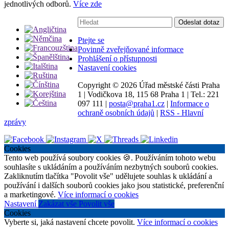
jednotlivých odborů.
Více zde
Vyhledávání:
Odeslat dotaz
Ptejte se
Povinně zveřejňované informace
Prohlášení o přístupnosti
Nastavení cookies
Copyright ©
2026 Úřad městské části Praha
1
|
Vodičkova 18, 115 68 Praha 1
|
Tel.: 221
097 111
|
posta@praha1.cz
|
Informace o
ochraně osobních údajů
|
RSS - Hlavní
zprávy
Cookies
Tento web používá soubory cookies 🍪. Používáním tohoto webu
souhlasíte s ukládáním a používáním nezbytných souborů cookies.
Zakliknutím tlačítka "Povolit vše" udělujete souhlas k ukládání a
používání i dalších souborů cookies jako jsou statistické, preferenční
a marketingové.
Více informací o cookies
Nastavení
Zakázat vše
Povolit vše
Cookies
Vyberte si, jaká nastavení chcete povolit.
Více informací o cookies