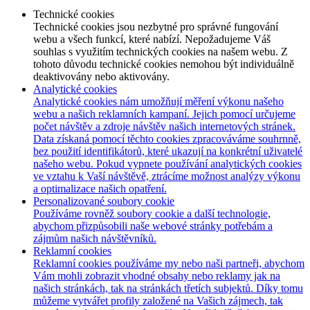
Technické cookies
Technické cookies jsou nezbytné pro správné fungování
webu a všech funkcí, které nabízí. Nepožadujeme Váš
souhlas s využitím technických cookies na našem webu. Z
tohoto důvodu technické cookies nemohou být individuálně
deaktivovány nebo aktivovány.
Analytické cookies
Analytické cookies nám umožňují měření výkonu našeho
webu a našich reklamních kampaní. Jejich pomocí určujeme
počet návštěv a zdroje návštěv našich internetových stránek.
Data získaná pomocí těchto cookies zpracováváme souhrnně,
bez použití identifikátorů, které ukazují na konkrétní uživatelé
našeho webu. Pokud vypnete používání analytických cookies
ve vztahu k Vaší návštěvě, ztrácíme možnost analýzy výkonu
a optimalizace našich opatření.
Personalizované soubory cookie
Používáme rovněž soubory cookie a další technologie,
abychom přizpůsobili naše webové stránky potřebám a
zájmům našich návštěvníků.
Reklamní cookies
Reklamní cookies používáme my nebo naši partneři, abychom
Vám mohli zobrazit vhodné obsahy nebo reklamy jak na
našich stránkách, tak na stránkách třetích subjektů. Díky tomu
můžeme vytvářet profily založené na Vašich zájmech, tak