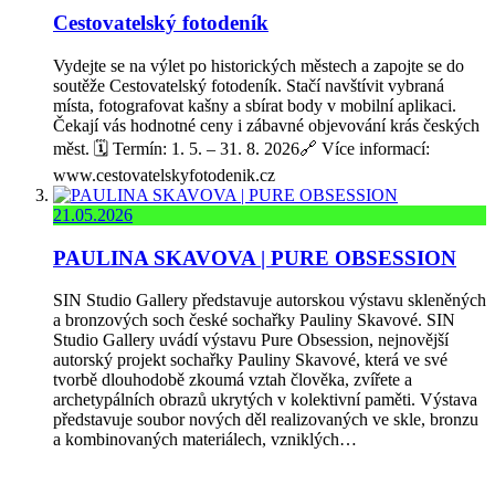
Cestovatelský fotodeník
Vydejte se na výlet po historických městech a zapojte se do
soutěže Cestovatelský fotodeník. Stačí navštívit vybraná
místa, fotografovat kašny a sbírat body v mobilní aplikaci.
Čekají vás hodnotné ceny i zábavné objevování krás českých
měst. 🗓️ Termín: 1. 5. – 31. 8. 2026🔗 Více informací:
www.cestovatelskyfotodenik.cz
21.05.2026
PAULINA SKAVOVA | PURE OBSESSION
SIN Studio Gallery představuje autorskou výstavu skleněných
a bronzových soch české sochařky Pauliny Skavové. SIN
Studio Gallery uvádí výstavu Pure Obsession, nejnovější
autorský projekt sochařky Pauliny Skavové, která ve své
tvorbě dlouhodobě zkoumá vztah člověka, zvířete a
archetypálních obrazů ukrytých v kolektivní paměti. Výstava
představuje soubor nových děl realizovaných ve skle, bronzu
a kombinovaných materiálech, vzniklých…