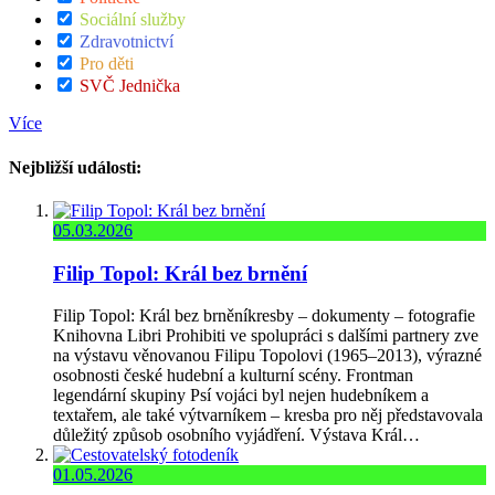
Sociální služby
Zdravotnictví
Pro děti
SVČ Jednička
Více
Nejbližší události:
05.03.2026
Filip Topol: Král bez brnění
Filip Topol: Král bez brněníkresby – dokumenty – fotografie
Knihovna Libri Prohibiti ve spolupráci s dalšími partnery zve
na výstavu věnovanou Filipu Topolovi (1965–2013), výrazné
osobnosti české hudební a kulturní scény. Frontman
legendární skupiny Psí vojáci byl nejen hudebníkem a
textařem, ale také výtvarníkem – kresba pro něj představovala
důležitý způsob osobního vyjádření. Výstava Král…
01.05.2026