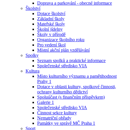
Doprava a parkování - obecné informace
Školství
Dotace školství
Základní školy
Mateřské školy
Školní jídelny
Školy v přírodě
Organizace školního roku
Pro vedení škol
Místní akční plán vzdělávání
Spolky
Seznam spolků a praktické informace
Společenské středisko VIA
Kultura
Místo kulturního významu a pamětihodnost
Prahy 1
Dotace v oblasti kultury, spolkové činnosti,
ochrany kulturního dědictví
Spoluúčast (s finančním příspěvkem)
Galerie 1
Společenské středisko VIA
Činnost sekce kultury
Nematriční obřady
Památky ve správě MČ Praha 1
Sport