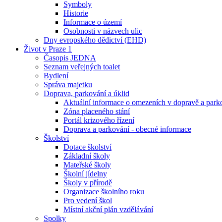
Symboly
Historie
Informace o území
Osobnosti v názvech ulic
Dny evropského dědictví (EHD)
Život v Praze 1
Časopis JEDNA
Seznam veřejných toalet
Bydlení
Správa majetku
Doprava, parkování a úklid
Aktuální informace o omezeních v dopravě a park
Zóna placeného stání
Portál krizového řízení
Doprava a parkování - obecné informace
Školství
Dotace školství
Základní školy
Mateřské školy
Školní jídelny
Školy v přírodě
Organizace školního roku
Pro vedení škol
Místní akční plán vzdělávání
Spolky