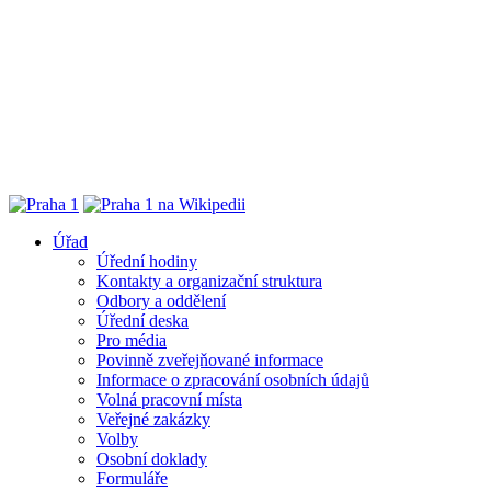
Úřad
Úřední hodiny
Kontakty a organizační struktura
Odbory a oddělení
Úřední deska
Pro média
Povinně zveřejňované informace
Informace o zpracování osobních údajů
Volná pracovní místa
Veřejné zakázky
Volby
Osobní doklady
Formuláře