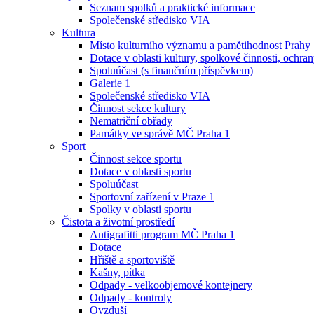
Seznam spolků a praktické informace
Společenské středisko VIA
Kultura
Místo kulturního významu a pamětihodnost Prahy
Dotace v oblasti kultury, spolkové činnosti, ochran
Spoluúčast (s finančním příspěvkem)
Galerie 1
Společenské středisko VIA
Činnost sekce kultury
Nematriční obřady
Památky ve správě MČ Praha 1
Sport
Činnost sekce sportu
Dotace v oblasti sportu
Spoluúčast
Sportovní zařízení v Praze 1
Spolky v oblasti sportu
Čistota a životní prostředí
Antigrafitti program MČ Praha 1
Dotace
Hřiště a sportoviště
Kašny, pítka
Odpady - velkoobjemové kontejnery
Odpady - kontroly
Ovzduší