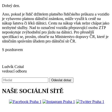
Dobrý den.
Ano, pokud je řidič držitelem platného řidičského průkazu a vozidlo
je vybaveno platnou dálniční známkou, může využít k cestě na
nákup šatstva či léků dálnici. Cestu na nákup však nelze chápat jako
nezbytné služby. Nad to označení vozidla přepravující osobu ZTP
neposkytuje zvýhodnění pro jízdu na dálnici. Pro přesnější
specifikaci se, prosím, obraťte na Ministerstvo dopravy ČR, které je
silničním správním úřadem pro dálniční sít ČR.
S pozdravem
Ludvík Czital
vedoucí odboru
Vyhledávání:
Odeslat dotaz
NAŠE SOCIÁLNÍ SÍTĚ
@praha1