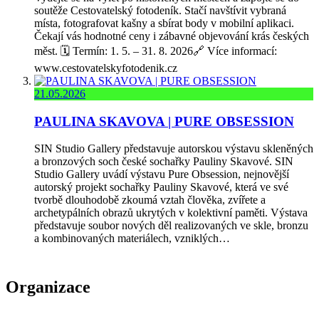
soutěže Cestovatelský fotodeník. Stačí navštívit vybraná
místa, fotografovat kašny a sbírat body v mobilní aplikaci.
Čekají vás hodnotné ceny i zábavné objevování krás českých
měst. 🗓️ Termín: 1. 5. – 31. 8. 2026🔗 Více informací:
www.cestovatelskyfotodenik.cz
21.05.2026
PAULINA SKAVOVA | PURE OBSESSION
SIN Studio Gallery představuje autorskou výstavu skleněných
a bronzových soch české sochařky Pauliny Skavové. SIN
Studio Gallery uvádí výstavu Pure Obsession, nejnovější
autorský projekt sochařky Pauliny Skavové, která ve své
tvorbě dlouhodobě zkoumá vztah člověka, zvířete a
archetypálních obrazů ukrytých v kolektivní paměti. Výstava
představuje soubor nových děl realizovaných ve skle, bronzu
a kombinovaných materiálech, vzniklých…
Organizace