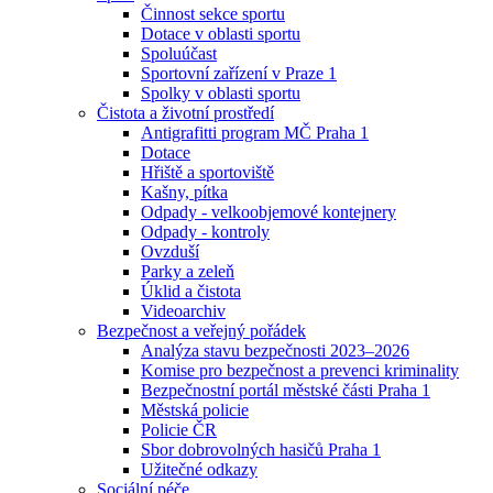
Činnost sekce sportu
Dotace v oblasti sportu
Spoluúčast
Sportovní zařízení v Praze 1
Spolky v oblasti sportu
Čistota a životní prostředí
Antigrafitti program MČ Praha 1
Dotace
Hřiště a sportoviště
Kašny, pítka
Odpady - velkoobjemové kontejnery
Odpady - kontroly
Ovzduší
Parky a zeleň
Úklid a čistota
Videoarchiv
Bezpečnost a veřejný pořádek
Analýza stavu bezpečnosti 2023–2026
Komise pro bezpečnost a prevenci kriminality
Bezpečnostní portál městské části Praha 1
Městská policie
Policie ČR
Sbor dobrovolných hasičů Praha 1
Užitečné odkazy
Sociální péče