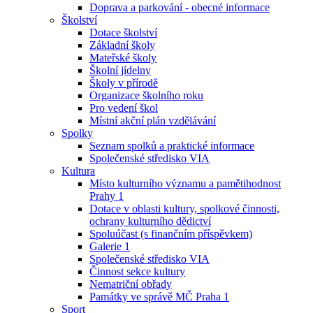
Doprava a parkování - obecné informace
Školství
Dotace školství
Základní školy
Mateřské školy
Školní jídelny
Školy v přírodě
Organizace školního roku
Pro vedení škol
Místní akční plán vzdělávání
Spolky
Seznam spolků a praktické informace
Společenské středisko VIA
Kultura
Místo kulturního významu a pamětihodnost
Prahy 1
Dotace v oblasti kultury, spolkové činnosti,
ochrany kulturního dědictví
Spoluúčast (s finančním příspěvkem)
Galerie 1
Společenské středisko VIA
Činnost sekce kultury
Nematriční obřady
Památky ve správě MČ Praha 1
Sport