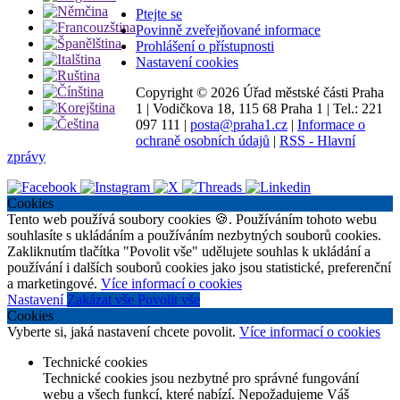
Ptejte se
Povinně zveřejňované informace
Prohlášení o přístupnosti
Nastavení cookies
Copyright ©
2026 Úřad městské části Praha
1
|
Vodičkova 18, 115 68 Praha 1
|
Tel.: 221
097 111
|
posta@praha1.cz
|
Informace o
ochraně osobních údajů
|
RSS - Hlavní
zprávy
Cookies
Tento web používá soubory cookies 🍪. Používáním tohoto webu
souhlasíte s ukládáním a používáním nezbytných souborů cookies.
Zakliknutím tlačítka "Povolit vše" udělujete souhlas k ukládání a
používání i dalších souborů cookies jako jsou statistické, preferenční
a marketingové.
Více informací o cookies
Nastavení
Zakázat vše
Povolit vše
Cookies
Vyberte si, jaká nastavení chcete povolit.
Více informací o cookies
Technické cookies
Technické cookies jsou nezbytné pro správné fungování
webu a všech funkcí, které nabízí. Nepožadujeme Váš