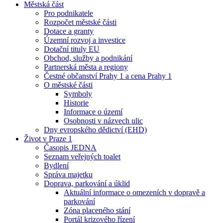
Městská část
Pro podnikatele
Rozpočet městské části
Dotace a granty
Územní rozvoj a investice
Dotační tituly EU
Obchod, služby a podnikání
Partnerská města a regiony
Čestné občanství Prahy 1 a cena Prahy 1
O městské části
Symboly
Historie
Informace o území
Osobnosti v názvech ulic
Dny evropského dědictví (EHD)
Život v Praze 1
Časopis JEDNA
Seznam veřejných toalet
Bydlení
Správa majetku
Doprava, parkování a úklid
Aktuální informace o omezeních v dopravě a
parkování
Zóna placeného stání
Portál krizového řízení