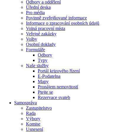
Odbory a oddělení
Úřední deska
Pro média
Povinně zveřejňované informace
Informace o zpracování osobních údajů
Volná pracovní místa
Veřejné zakázky
Volby
Osobní doklady
Formuláře
Odbory
Typy
Naše služby
Portál krizového řízení
E-Podatelna
Mapy
Pronájem nemovitostí
Ptejte se
Rezervace svateb
Samospráva
Zastupitelstvo
Rada
Výbory
Komise
Usnesení