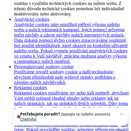
souhlas s využitím technických cookies na našem webu. Z
tohoto důvodu technické cookies nemohou být individuálně
deaktivovány nebo aktivovány.
Analytické cookies
Analytické cookies nám umožňují měření výkonu našeho
webu a našich reklamních kampaní. Jejich pomocí určujeme
počet návštěv a zdroje návštěv našich internetových stránek.
Data získaná pomocí těchto cookies zpracováváme souhrnně,
bez použití identifikátorů, které ukazují na konkrétní uživatelé
našeho webu. Pokud vypnete používání analytických cookies
ve vztahu k Vaší návštěvě, ztrácíme možnost analýzy výkonu
a optimalizace našich opatření.
Personalizované soubory cookie
Používáme rovněž soubory cookie a další technologie,
abychom přizpůsobili naše webové stránky potřebám a
zájmům našich návštěvníků.
Reklamní cookies
Reklamní cookies používáme my nebo naši partneři, abychom
Vám mohli zobrazit vhodné obsahy nebo reklamy jak na
našich stránkách, tak na stránkách třetích subjektů. Díky tomu
můžeme vytvářet profily založené na Vašich zájmech, tak
zvané pseudonymizované profily. Na základě těchto
Potřebujete poradit?
Zeptejte se našeho asistenta
Chettyho
.
informací není zpravidla možná bezprostřední identifikace
Vaší osoby, protože jsou používány pouze pseudonymizované
údaje. Pokud nevyjádříte souhlas, nebudete příjemcem obsahů