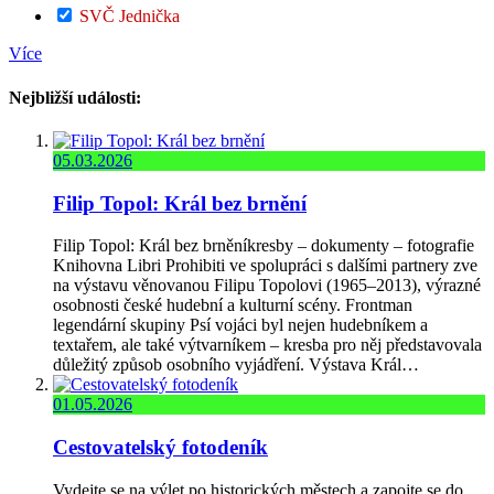
SVČ Jednička
Více
Nejbližší události:
05.03.2026
Filip Topol: Král bez brnění
Filip Topol: Král bez brněníkresby – dokumenty – fotografie
Knihovna Libri Prohibiti ve spolupráci s dalšími partnery zve
na výstavu věnovanou Filipu Topolovi (1965–2013), výrazné
osobnosti české hudební a kulturní scény. Frontman
legendární skupiny Psí vojáci byl nejen hudebníkem a
textařem, ale také výtvarníkem – kresba pro něj představovala
důležitý způsob osobního vyjádření. Výstava Král…
01.05.2026
Cestovatelský fotodeník
Vydejte se na výlet po historických městech a zapojte se do