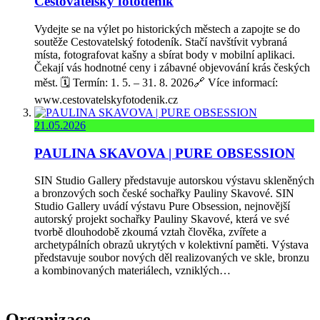
Cestovatelský fotodeník
Vydejte se na výlet po historických městech a zapojte se do
soutěže Cestovatelský fotodeník. Stačí navštívit vybraná
místa, fotografovat kašny a sbírat body v mobilní aplikaci.
Čekají vás hodnotné ceny i zábavné objevování krás českých
měst. 🗓️ Termín: 1. 5. – 31. 8. 2026🔗 Více informací:
www.cestovatelskyfotodenik.cz
21.05.2026
PAULINA SKAVOVA | PURE OBSESSION
SIN Studio Gallery představuje autorskou výstavu skleněných
a bronzových soch české sochařky Pauliny Skavové. SIN
Studio Gallery uvádí výstavu Pure Obsession, nejnovější
autorský projekt sochařky Pauliny Skavové, která ve své
tvorbě dlouhodobě zkoumá vztah člověka, zvířete a
archetypálních obrazů ukrytých v kolektivní paměti. Výstava
představuje soubor nových děl realizovaných ve skle, bronzu
a kombinovaných materiálech, vzniklých…
Organizace