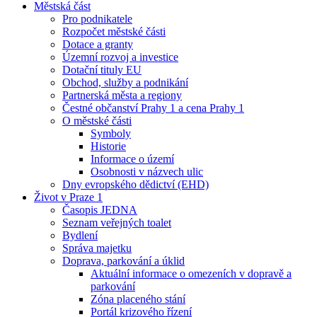
Městská část
Pro podnikatele
Rozpočet městské části
Dotace a granty
Územní rozvoj a investice
Dotační tituly EU
Obchod, služby a podnikání
Partnerská města a regiony
Čestné občanství Prahy 1 a cena Prahy 1
O městské části
Symboly
Historie
Informace o území
Osobnosti v názvech ulic
Dny evropského dědictví (EHD)
Život v Praze 1
Časopis JEDNA
Seznam veřejných toalet
Bydlení
Správa majetku
Doprava, parkování a úklid
Aktuální informace o omezeních v dopravě a
parkování
Zóna placeného stání
Portál krizového řízení