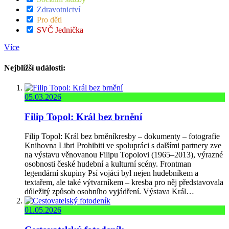
Zdravotnictví
Pro děti
SVČ Jednička
Více
Nejbližší události:
05.03.2026
Filip Topol: Král bez brnění
Filip Topol: Král bez brněníkresby – dokumenty – fotografie
Knihovna Libri Prohibiti ve spolupráci s dalšími partnery zve
na výstavu věnovanou Filipu Topolovi (1965–2013), výrazné
osobnosti české hudební a kulturní scény. Frontman
legendární skupiny Psí vojáci byl nejen hudebníkem a
textařem, ale také výtvarníkem – kresba pro něj představovala
důležitý způsob osobního vyjádření. Výstava Král…
01.05.2026