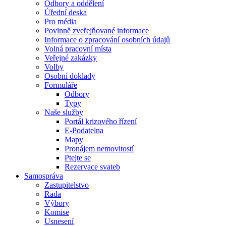
Odbory a oddělení
Úřední deska
Pro média
Povinně zveřejňované informace
Informace o zpracování osobních údajů
Volná pracovní místa
Veřejné zakázky
Volby
Osobní doklady
Formuláře
Odbory
Typy
Naše služby
Portál krizového řízení
E-Podatelna
Mapy
Pronájem nemovitostí
Ptejte se
Rezervace svateb
Samospráva
Zastupitelstvo
Rada
Výbory
Komise
Usnesení