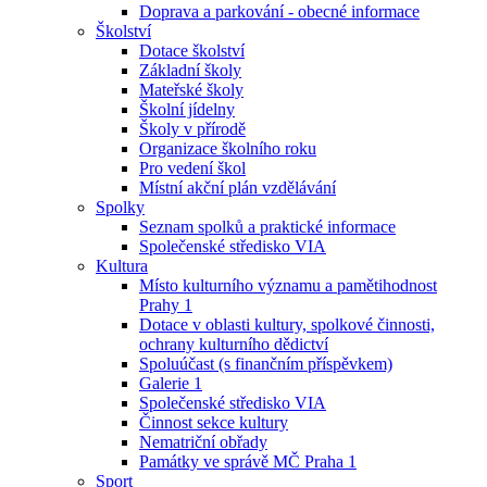
Doprava a parkování - obecné informace
Školství
Dotace školství
Základní školy
Mateřské školy
Školní jídelny
Školy v přírodě
Organizace školního roku
Pro vedení škol
Místní akční plán vzdělávání
Spolky
Seznam spolků a praktické informace
Společenské středisko VIA
Kultura
Místo kulturního významu a pamětihodnost
Prahy 1
Dotace v oblasti kultury, spolkové činnosti,
ochrany kulturního dědictví
Spoluúčast (s finančním příspěvkem)
Galerie 1
Společenské středisko VIA
Činnost sekce kultury
Nematriční obřady
Památky ve správě MČ Praha 1
Sport