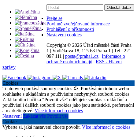
Vyhledávání:
Odeslat dotaz
Ptejte se
Povinně zveřejňované informace
Prohlášení o přístupnosti
Nastavení cookies
Copyright ©
2026 Úřad městské části Praha
1
|
Vodičkova 18, 115 68 Praha 1
|
Tel.: 221
097 111
|
posta@praha1.cz
|
Informace o
ochraně osobních údajů
|
RSS - Hlavní
zprávy
Cookies
Tento web používá soubory cookies 🍪. Používáním tohoto webu
souhlasíte s ukládáním a používáním nezbytných souborů cookies.
Zakliknutím tlačítka "Povolit vše" udělujete souhlas k ukládání a
používání i dalších souborů cookies jako jsou statistické, preferenční
a marketingové.
Více informací o cookies
Nastavení
Zakázat vše
Povolit vše
Cookies
Vyberte si, jaká nastavení chcete povolit.
Více informací o cookies