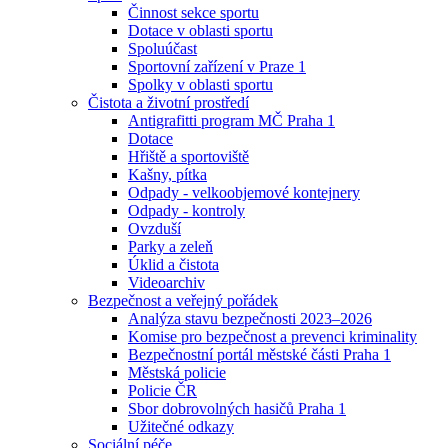
Činnost sekce sportu
Dotace v oblasti sportu
Spoluúčast
Sportovní zařízení v Praze 1
Spolky v oblasti sportu
Čistota a životní prostředí
Antigrafitti program MČ Praha 1
Dotace
Hřiště a sportoviště
Kašny, pítka
Odpady - velkoobjemové kontejnery
Odpady - kontroly
Ovzduší
Parky a zeleň
Úklid a čistota
Videoarchiv
Bezpečnost a veřejný pořádek
Analýza stavu bezpečnosti 2023–2026
Komise pro bezpečnost a prevenci kriminality
Bezpečnostní portál městské části Praha 1
Městská policie
Policie ČR
Sbor dobrovolných hasičů Praha 1
Užitečné odkazy
Sociální péče