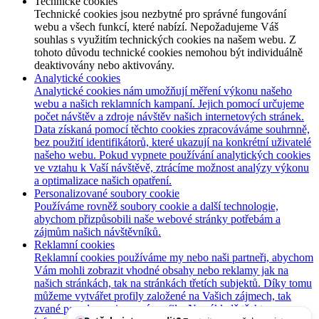
Technické cookies
Technické cookies jsou nezbytné pro správné fungování
webu a všech funkcí, které nabízí. Nepožadujeme Váš
souhlas s využitím technických cookies na našem webu. Z
tohoto důvodu technické cookies nemohou být individuálně
deaktivovány nebo aktivovány.
Analytické cookies
Analytické cookies nám umožňují měření výkonu našeho
webu a našich reklamních kampaní. Jejich pomocí určujeme
počet návštěv a zdroje návštěv našich internetových stránek.
Data získaná pomocí těchto cookies zpracováváme souhrnně,
bez použití identifikátorů, které ukazují na konkrétní uživatelé
našeho webu. Pokud vypnete používání analytických cookies
ve vztahu k Vaší návštěvě, ztrácíme možnost analýzy výkonu
a optimalizace našich opatření.
Personalizované soubory cookie
Používáme rovněž soubory cookie a další technologie,
abychom přizpůsobili naše webové stránky potřebám a
zájmům našich návštěvníků.
Reklamní cookies
Reklamní cookies používáme my nebo naši partneři, abychom
Vám mohli zobrazit vhodné obsahy nebo reklamy jak na
našich stránkách, tak na stránkách třetích subjektů. Díky tomu
můžeme vytvářet profily založené na Vašich zájmech, tak
zvané pseudonymizované profily. Na základě těchto
Potřebujete poradit?
Zeptejte se našeho asistenta