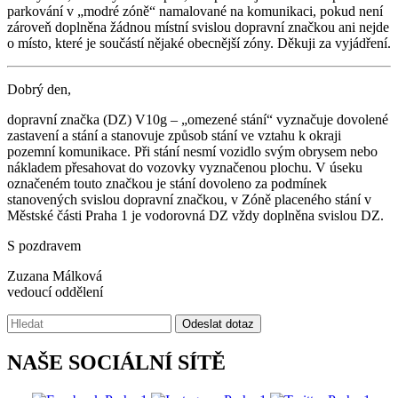
parkování v „modré zóně“ namalované na komunikaci, pokud není
zároveň doplněna žádnou místní svislou dopravní značkou ani nejde
o místo, které je součástí nějaké obecnější zóny. Děkuji za vyjádření.
Dobrý den,
dopravní značka (DZ) V10g – „omezené stání“ vyznačuje dovolené
zastavení a stání a stanovuje způsob stání ve vztahu k okraji
pozemní komunikace. Při stání nesmí vozidlo svým obrysem nebo
nákladem přesahovat do vozovky vyznačenou plochu. V úseku
označeném touto značkou je stání dovoleno za podmínek
stanovených svislou dopravní značkou, v Zóně placeného stání v
Městské části Praha 1 je vodorovná DZ vždy doplněna svislou DZ.
S pozdravem
Zuzana Málková
vedoucí oddělení
Vyhledávání:
Odeslat dotaz
NAŠE SOCIÁLNÍ SÍTĚ