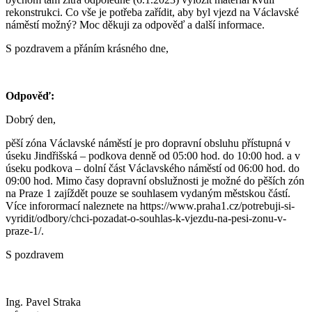
rekonstrukci. Co vše je potřeba zařídit, aby byl vjezd na Václavské
náměstí možný? Moc děkuji za odpověď a další informace.
S pozdravem a přáním krásného dne,
Odpověď:
Dobrý den,
pěší zóna Václavské náměstí je pro dopravní obsluhu přístupná v
úseku Jindřišská – podkova denně od 05:00 hod. do 10:00 hod. a v
úseku podkova – dolní část Václavského náměstí od 06:00 hod. do
09:00 hod. Mimo časy dopravní obslužnosti je možné do pěších zón
na Praze 1 zajíždět pouze se souhlasem vydaným městskou částí.
Více inforormací naleznete na https://www.praha1.cz/potrebuji-si-
vyridit/odbory/chci-pozadat-o-souhlas-k-vjezdu-na-pesi-zonu-v-
praze-1/.
S pozdravem
Ing. Pavel Straka