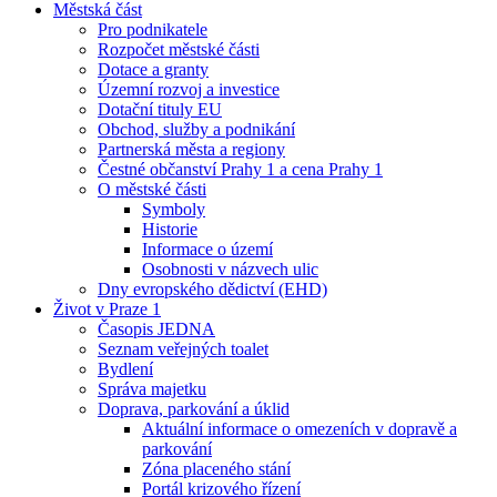
Městská část
Pro podnikatele
Rozpočet městské části
Dotace a granty
Územní rozvoj a investice
Dotační tituly EU
Obchod, služby a podnikání
Partnerská města a regiony
Čestné občanství Prahy 1 a cena Prahy 1
O městské části
Symboly
Historie
Informace o území
Osobnosti v názvech ulic
Dny evropského dědictví (EHD)
Život v Praze 1
Časopis JEDNA
Seznam veřejných toalet
Bydlení
Správa majetku
Doprava, parkování a úklid
Aktuální informace o omezeních v dopravě a
parkování
Zóna placeného stání
Portál krizového řízení