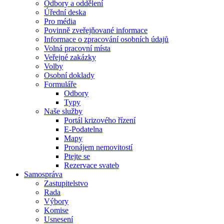
Odbory a oddělení
Úřední deska
Pro média
Povinně zveřejňované informace
Informace o zpracování osobních údajů
Volná pracovní místa
Veřejné zakázky
Volby
Osobní doklady
Formuláře
Odbory
Typy
Naše služby
Portál krizového řízení
E-Podatelna
Mapy
Pronájem nemovitostí
Ptejte se
Rezervace svateb
Samospráva
Zastupitelstvo
Rada
Výbory
Komise
Usnesení