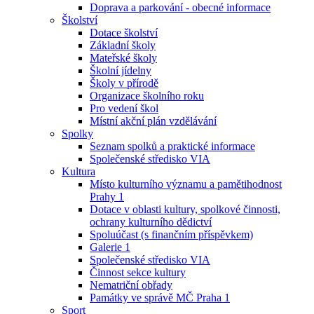
Doprava a parkování - obecné informace
Školství
Dotace školství
Základní školy
Mateřské školy
Školní jídelny
Školy v přírodě
Organizace školního roku
Pro vedení škol
Místní akční plán vzdělávání
Spolky
Seznam spolků a praktické informace
Společenské středisko VIA
Kultura
Místo kulturního významu a pamětihodnost
Prahy 1
Dotace v oblasti kultury, spolkové činnosti,
ochrany kulturního dědictví
Spoluúčast (s finančním příspěvkem)
Galerie 1
Společenské středisko VIA
Činnost sekce kultury
Nematriční obřady
Památky ve správě MČ Praha 1
Sport