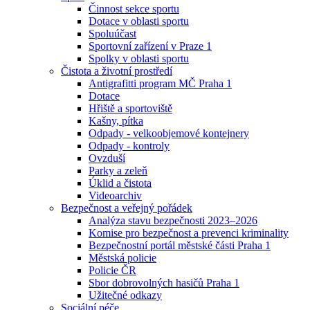
Činnost sekce sportu
Dotace v oblasti sportu
Spoluúčast
Sportovní zařízení v Praze 1
Spolky v oblasti sportu
Čistota a životní prostředí
Antigrafitti program MČ Praha 1
Dotace
Hřiště a sportoviště
Kašny, pítka
Odpady - velkoobjemové kontejnery
Odpady - kontroly
Ovzduší
Parky a zeleň
Úklid a čistota
Videoarchiv
Bezpečnost a veřejný pořádek
Analýza stavu bezpečnosti 2023–2026
Komise pro bezpečnost a prevenci kriminality
Bezpečnostní portál městské části Praha 1
Městská policie
Policie ČR
Sbor dobrovolných hasičů Praha 1
Užitečné odkazy
Sociální péče