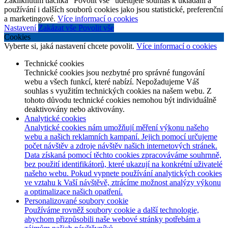
Zakliknutím tlačítka "Povolit vše" udělujete souhlas k ukládání a
používání i dalších souborů cookies jako jsou statistické, preferenční
a marketingové.
Více informací o cookies
Nastavení
Zakázat vše
Povolit vše
Cookies
Vyberte si, jaká nastavení chcete povolit.
Více informací o cookies
Technické cookies
Technické cookies jsou nezbytné pro správné fungování
webu a všech funkcí, které nabízí. Nepožadujeme Váš
souhlas s využitím technických cookies na našem webu. Z
tohoto důvodu technické cookies nemohou být individuálně
deaktivovány nebo aktivovány.
Analytické cookies
Analytické cookies nám umožňují měření výkonu našeho
webu a našich reklamních kampaní. Jejich pomocí určujeme
počet návštěv a zdroje návštěv našich internetových stránek.
Data získaná pomocí těchto cookies zpracováváme souhrnně,
bez použití identifikátorů, které ukazují na konkrétní uživatelé
našeho webu. Pokud vypnete používání analytických cookies
ve vztahu k Vaší návštěvě, ztrácíme možnost analýzy výkonu
a optimalizace našich opatření.
Personalizované soubory cookie
Používáme rovněž soubory cookie a další technologie,
abychom přizpůsobili naše webové stránky potřebám a