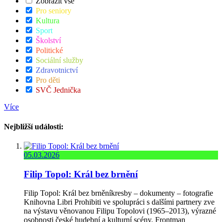
Zobrazit vše
Pro seniory
Kultura
Sport
Školství
Politické
Sociální služby
Zdravotnictví
Pro děti
SVČ Jednička
Více
Nejbližší události:
05.03.2026
Filip Topol: Král bez brnění
Filip Topol: Král bez brněníkresby – dokumenty – fotografie
Knihovna Libri Prohibiti ve spolupráci s dalšími partnery zve
na výstavu věnovanou Filipu Topolovi (1965–2013), výrazné
osobnosti české hudební a kulturní scény. Frontman