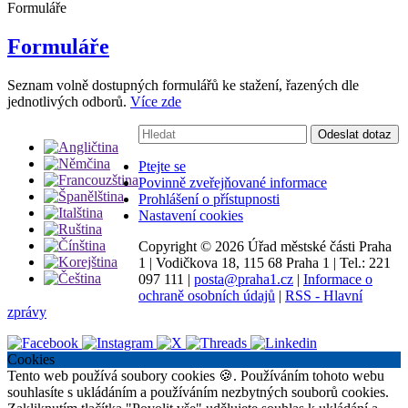
Formuláře
Formuláře
Seznam volně dostupných formulářů ke stažení, řazených dle
jednotlivých odborů.
Více zde
Vyhledávání:
Odeslat dotaz
Ptejte se
Povinně zveřejňované informace
Prohlášení o přístupnosti
Nastavení cookies
Copyright ©
2026 Úřad městské části Praha
1
|
Vodičkova 18, 115 68 Praha 1
|
Tel.: 221
097 111
|
posta@praha1.cz
|
Informace o
ochraně osobních údajů
|
RSS - Hlavní
zprávy
Cookies
Tento web používá soubory cookies 🍪. Používáním tohoto webu
souhlasíte s ukládáním a používáním nezbytných souborů cookies.