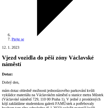
Ptejte se
12. 1. 2023
Vjezd vozidla do pěší zóny Václavské
náměstí
Dotaz:
Dobrý den,
mám dotaz ohledně možnosti jednorázového parkování kvůli
vykládce materiálu na Václavském náměstí u stanice metra Můstek
(Václavské náměstí 729, 110 00 Praha 1). V jedné z prosklených
kójí zakládáme studentskou galerii FAMŮstek a potřebovaly
bychom tam zítra odpoledne (6.1.2023) vyložit materiál kvůli