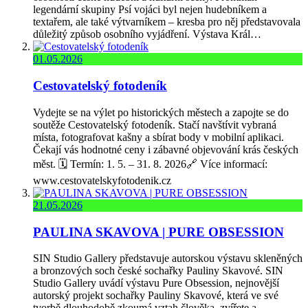
legendární skupiny Psí vojáci byl nejen hudebníkem a
textařem, ale také výtvarníkem – kresba pro něj představovala
důležitý způsob osobního vyjádření. Výstava Král…
01.05.2026
Cestovatelský fotodeník
Vydejte se na výlet po historických městech a zapojte se do
soutěže Cestovatelský fotodeník. Stačí navštívit vybraná
místa, fotografovat kašny a sbírat body v mobilní aplikaci.
Čekají vás hodnotné ceny i zábavné objevování krás českých
měst. 🗓️ Termín: 1. 5. – 31. 8. 2026🔗 Více informací:
www.cestovatelskyfotodenik.cz
21.05.2026
PAULINA SKAVOVA | PURE OBSESSION
SIN Studio Gallery představuje autorskou výstavu skleněných
a bronzových soch české sochařky Pauliny Skavové. SIN
Studio Gallery uvádí výstavu Pure Obsession, nejnovější
autorský projekt sochařky Pauliny Skavové, která ve své
tvorbě dlouhodobě zkoumá vztah člověka, zvířete a