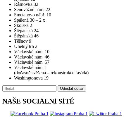
Řásnovka 32
Senovážné nám. 22
Smetanovo nábř. 10
Spálená 30 – 2 x
Školská 2
Štěpánská 24
Štěpánská 46
Těšnov 9
Uhelný trh 2
Václavské nám. 10
Václavské nám. 46
Václavské nám. 57
Václavské nám. 1
(dočasně svěšena – rekonstrukce fasáda)
Washingtonova 19
Vyhledávání:
Odeslat dotaz
NAŠE SOCIÁLNÍ SÍTĚ
@praha1