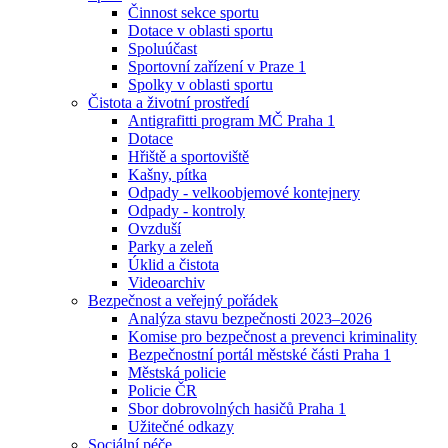
Činnost sekce sportu
Dotace v oblasti sportu
Spoluúčast
Sportovní zařízení v Praze 1
Spolky v oblasti sportu
Čistota a životní prostředí
Antigrafitti program MČ Praha 1
Dotace
Hřiště a sportoviště
Kašny, pítka
Odpady - velkoobjemové kontejnery
Odpady - kontroly
Ovzduší
Parky a zeleň
Úklid a čistota
Videoarchiv
Bezpečnost a veřejný pořádek
Analýza stavu bezpečnosti 2023–2026
Komise pro bezpečnost a prevenci kriminality
Bezpečnostní portál městské části Praha 1
Městská policie
Policie ČR
Sbor dobrovolných hasičů Praha 1
Užitečné odkazy
Sociální péče