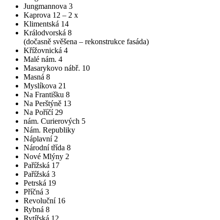
Jungmannova 3
Kaprova 12 – 2 x
Klimentská 14
Králodvorská 8
(dočasně svěšena – rekonstrukce fasáda)
Křížovnická 4
Malé nám. 4
Masarykovo nábř. 10
Masná 8
Myslíkova 21
Na Františku 8
Na Perštýně 13
Na Poříčí 29
nám. Curierových 5
Nám. Republiky
Náplavní 2
Národní třída 8
Nové Mlýny 2
Pařížská 17
Pařížská 3
Petrská 19
Příčná 3
Revoluční 16
Rybná 8
Rytířská 12