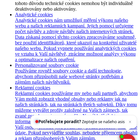
tohoto důvodu technické cookies nemohou být individuálně
deaktivovány nebo aktivovány.
Analytické cookies
Analytické cookies nám umožňují měření výkonu našeho
webu a našich reklamních kampaní. Jejich pomocí určujeme
počet návštěv a zdroje návštěv našich internetových stránek.
Data získaná pomocí těchto cookies zpracováváme souhrnně,
bez použití identifikátorů, které ukazují na konkrétní uživatelé
našeho webu. Pokud vypnete používání analytických cookies
ve vztahu k Vaší návštěvě, ztrácíme možnost analýzy výkonu
a optimalizace našich opatření.
Personalizované soubory cookie
Používáme rovněž soubory cookie a další technologie,
abychom přizpůsobili naše webové stránky potřebám a
zájmům našich návštěvníků.
Reklamní cookies
Reklamní cookies používáme my nebo naši partneři, abychom
Vám mohli zobrazit vhodné obsahy nebo reklamy jak na
našich stránkách, tak na stránkách třetích subjektů. Díky tomu
můžeme vytvářet profily založené na Vašich zájmech, tak
zvané pseudonymizované profily. Na základě těchto
Potřebujete poradit?
Zeptejte se našeho asistenta
Chettyho
.
informací není zpravidla možná bezprostřední identifikace
Vaší osoby, protože jsou používány pouze pseudonymizované
údaje. Pokud nevyjádříte souhlas, nebudete příjemcem obsahů
a reklam přizpůsobených Vašim zájmům.