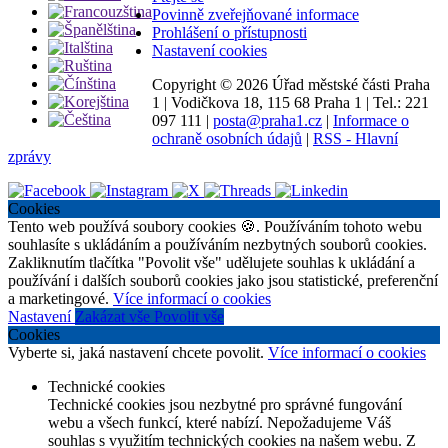
Povinně zveřejňované informace
Prohlášení o přístupnosti
Nastavení cookies
Copyright ©
2026 Úřad městské části Praha
1
|
Vodičkova 18, 115 68 Praha 1
|
Tel.: 221
097 111
|
posta@praha1.cz
|
Informace o
ochraně osobních údajů
|
RSS - Hlavní
zprávy
Cookies
Tento web používá soubory cookies 🍪. Používáním tohoto webu
souhlasíte s ukládáním a používáním nezbytných souborů cookies.
Zakliknutím tlačítka "Povolit vše" udělujete souhlas k ukládání a
používání i dalších souborů cookies jako jsou statistické, preferenční
a marketingové.
Více informací o cookies
Nastavení
Zakázat vše
Povolit vše
Cookies
Vyberte si, jaká nastavení chcete povolit.
Více informací o cookies
Technické cookies
Technické cookies jsou nezbytné pro správné fungování
webu a všech funkcí, které nabízí. Nepožadujeme Váš
souhlas s využitím technických cookies na našem webu. Z