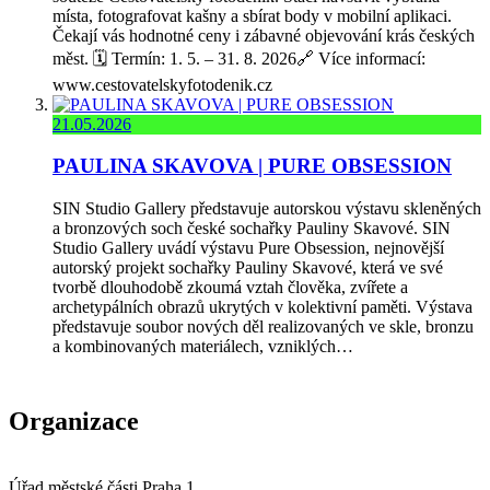
místa, fotografovat kašny a sbírat body v mobilní aplikaci.
Čekají vás hodnotné ceny i zábavné objevování krás českých
měst. 🗓️ Termín: 1. 5. – 31. 8. 2026🔗 Více informací:
www.cestovatelskyfotodenik.cz
21.05.2026
PAULINA SKAVOVA | PURE OBSESSION
SIN Studio Gallery představuje autorskou výstavu skleněných
a bronzových soch české sochařky Pauliny Skavové. SIN
Studio Gallery uvádí výstavu Pure Obsession, nejnovější
autorský projekt sochařky Pauliny Skavové, která ve své
tvorbě dlouhodobě zkoumá vztah člověka, zvířete a
archetypálních obrazů ukrytých v kolektivní paměti. Výstava
představuje soubor nových děl realizovaných ve skle, bronzu
a kombinovaných materiálech, vzniklých…
Organizace
Úřad městské části Praha 1