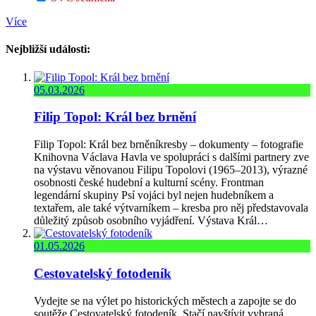
Více
Nejbližší události:
05.03.2026
Filip Topol: Král bez brnění
Filip Topol: Král bez brněníkresby – dokumenty – fotografie
Knihovna Václava Havla ve spolupráci s dalšími partnery zve
na výstavu věnovanou Filipu Topolovi (1965–2013), výrazné
osobnosti české hudební a kulturní scény. Frontman
legendární skupiny Psí vojáci byl nejen hudebníkem a
textařem, ale také výtvarníkem – kresba pro něj představovala
důležitý způsob osobního vyjádření. Výstava Král…
01.05.2026
Cestovatelský fotodeník
Vydejte se na výlet po historických městech a zapojte se do
soutěže Cestovatelský fotodeník. Stačí navštívit vybraná