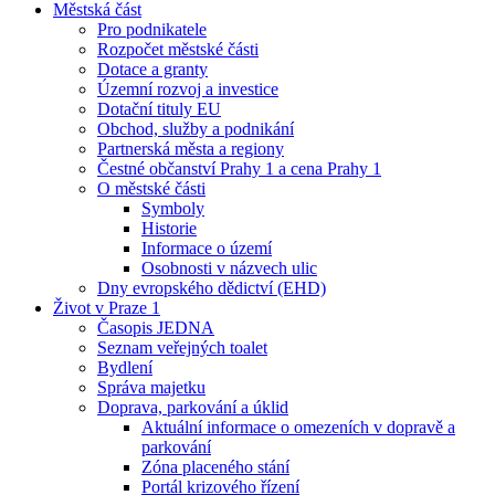
Městská část
Pro podnikatele
Rozpočet městské části
Dotace a granty
Územní rozvoj a investice
Dotační tituly EU
Obchod, služby a podnikání
Partnerská města a regiony
Čestné občanství Prahy 1 a cena Prahy 1
O městské části
Symboly
Historie
Informace o území
Osobnosti v názvech ulic
Dny evropského dědictví (EHD)
Život v Praze 1
Časopis JEDNA
Seznam veřejných toalet
Bydlení
Správa majetku
Doprava, parkování a úklid
Aktuální informace o omezeních v dopravě a
parkování
Zóna placeného stání
Portál krizového řízení