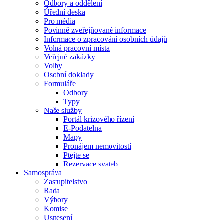
Odbory a oddělení
Úřední deska
Pro média
Povinně zveřejňované informace
Informace o zpracování osobních údajů
Volná pracovní místa
Veřejné zakázky
Volby
Osobní doklady
Formuláře
Odbory
Typy
Naše služby
Portál krizového řízení
E-Podatelna
Mapy
Pronájem nemovitostí
Ptejte se
Rezervace svateb
Samospráva
Zastupitelstvo
Rada
Výbory
Komise
Usnesení