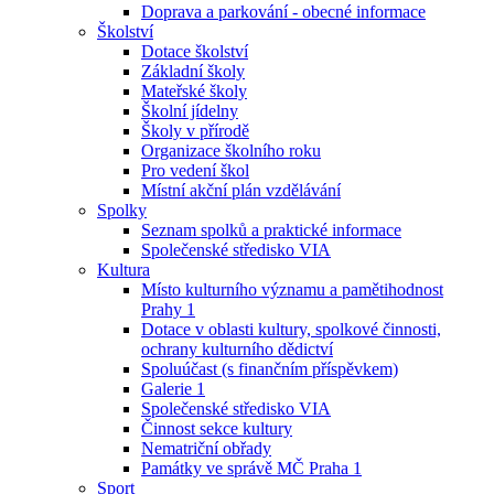
Doprava a parkování - obecné informace
Školství
Dotace školství
Základní školy
Mateřské školy
Školní jídelny
Školy v přírodě
Organizace školního roku
Pro vedení škol
Místní akční plán vzdělávání
Spolky
Seznam spolků a praktické informace
Společenské středisko VIA
Kultura
Místo kulturního významu a pamětihodnost
Prahy 1
Dotace v oblasti kultury, spolkové činnosti,
ochrany kulturního dědictví
Spoluúčast (s finančním příspěvkem)
Galerie 1
Společenské středisko VIA
Činnost sekce kultury
Nematriční obřady
Památky ve správě MČ Praha 1
Sport