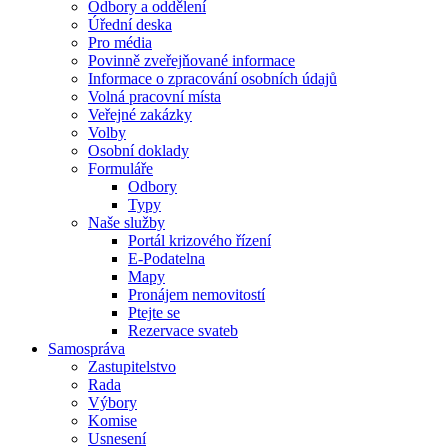
Odbory a oddělení
Úřední deska
Pro média
Povinně zveřejňované informace
Informace o zpracování osobních údajů
Volná pracovní místa
Veřejné zakázky
Volby
Osobní doklady
Formuláře
Odbory
Typy
Naše služby
Portál krizového řízení
E-Podatelna
Mapy
Pronájem nemovitostí
Ptejte se
Rezervace svateb
Samospráva
Zastupitelstvo
Rada
Výbory
Komise
Usnesení