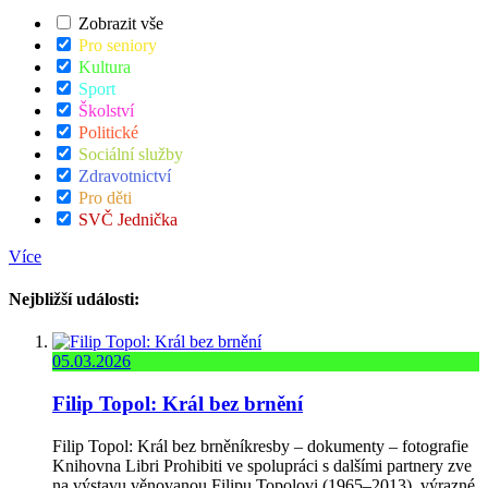
Zobrazit vše
Pro seniory
Kultura
Sport
Školství
Politické
Sociální služby
Zdravotnictví
Pro děti
SVČ Jednička
Více
Nejbližší události:
05.03.2026
Filip Topol: Král bez brnění
Filip Topol: Král bez brněníkresby – dokumenty – fotografie
Knihovna Libri Prohibiti ve spolupráci s dalšími partnery zve
na výstavu věnovanou Filipu Topolovi (1965–2013), výrazné