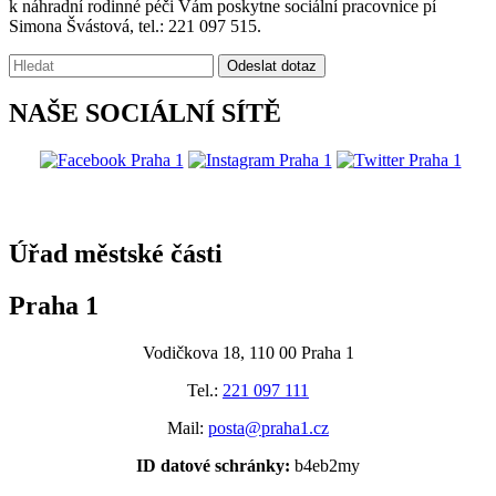
k náhradní rodinné péči Vám poskytne sociální pracovnice pí
Simona Švástová, tel.: 221 097 515.
Vyhledávání:
Odeslat dotaz
NAŠE SOCIÁLNÍ SÍTĚ
@praha1
Úřad městské části
Praha 1
Vodičkova 18, 110 00 Praha 1
Tel.:
221 097 111
Mail:
posta@praha1.cz
ID datové schránky:
b4eb2my