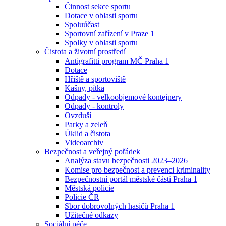
Činnost sekce sportu
Dotace v oblasti sportu
Spoluúčast
Sportovní zařízení v Praze 1
Spolky v oblasti sportu
Čistota a životní prostředí
Antigrafitti program MČ Praha 1
Dotace
Hřiště a sportoviště
Kašny, pítka
Odpady - velkoobjemové kontejnery
Odpady - kontroly
Ovzduší
Parky a zeleň
Úklid a čistota
Videoarchiv
Bezpečnost a veřejný pořádek
Analýza stavu bezpečnosti 2023–2026
Komise pro bezpečnost a prevenci kriminality
Bezpečnostní portál městské části Praha 1
Městská policie
Policie ČR
Sbor dobrovolných hasičů Praha 1
Užitečné odkazy
Sociální péče