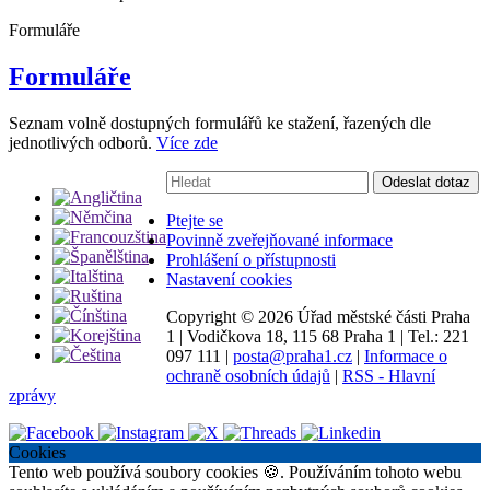
Formuláře
Formuláře
Seznam volně dostupných formulářů ke stažení, řazených dle
jednotlivých odborů.
Více zde
Vyhledávání:
Odeslat dotaz
Ptejte se
Povinně zveřejňované informace
Prohlášení o přístupnosti
Nastavení cookies
Copyright ©
2026 Úřad městské části Praha
1
|
Vodičkova 18, 115 68 Praha 1
|
Tel.: 221
097 111
|
posta@praha1.cz
|
Informace o
ochraně osobních údajů
|
RSS - Hlavní
zprávy
Cookies
Tento web používá soubory cookies 🍪. Používáním tohoto webu