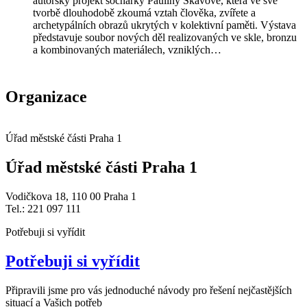
autorský projekt sochařky Pauliny Skavové, která ve své
tvorbě dlouhodobě zkoumá vztah člověka, zvířete a
archetypálních obrazů ukrytých v kolektivní paměti. Výstava
představuje soubor nových děl realizovaných ve skle, bronzu
a kombinovaných materiálech, vzniklých…
Organizace
Úřad městské části Praha 1
Úřad městské části Praha 1
Vodičkova 18, 110 00 Praha 1
Tel.: 221 097 111
Potřebuji si vyřídit
Potřebuji si vyřídit
Připravili jsme pro vás jednoduché návody pro řešení nejčastějších
situací a Vašich potřeb