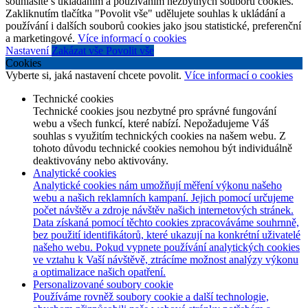
souhlasíte s ukládáním a používáním nezbytných souborů cookies.
Zakliknutím tlačítka "Povolit vše" udělujete souhlas k ukládání a
používání i dalších souborů cookies jako jsou statistické, preferenční
a marketingové.
Více informací o cookies
Nastavení
Zakázat vše
Povolit vše
Cookies
Vyberte si, jaká nastavení chcete povolit.
Více informací o cookies
Technické cookies
Technické cookies jsou nezbytné pro správné fungování
webu a všech funkcí, které nabízí. Nepožadujeme Váš
souhlas s využitím technických cookies na našem webu. Z
tohoto důvodu technické cookies nemohou být individuálně
deaktivovány nebo aktivovány.
Analytické cookies
Analytické cookies nám umožňují měření výkonu našeho
webu a našich reklamních kampaní. Jejich pomocí určujeme
počet návštěv a zdroje návštěv našich internetových stránek.
Data získaná pomocí těchto cookies zpracováváme souhrnně,
bez použití identifikátorů, které ukazují na konkrétní uživatelé
našeho webu. Pokud vypnete používání analytických cookies
ve vztahu k Vaší návštěvě, ztrácíme možnost analýzy výkonu
a optimalizace našich opatření.
Personalizované soubory cookie
Používáme rovněž soubory cookie a další technologie,