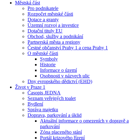
Městská část
Pro podnikatele
Rozpočet městské části
Dotace a granty
Územní rozvoj a investice
Dotační tituly EU
Obchod, služby a podnikání
Partnerská města a regiony
Čestné občanství Prahy 1 a cena Prahy 1
O městské části
Symboly
Historie
Informace o území
Osobnosti v názvech ulic
Dny evropského dědictví (EHD)
Život v Praze 1
Časopis JEDNA
Seznam veřejných toalet
Bydlení
Správa majetku
Doprava, parkování a úklid
Aktuální informace o omezeních v dopravě a
parkování
Zóna placeného stání
Portál krizového řízení