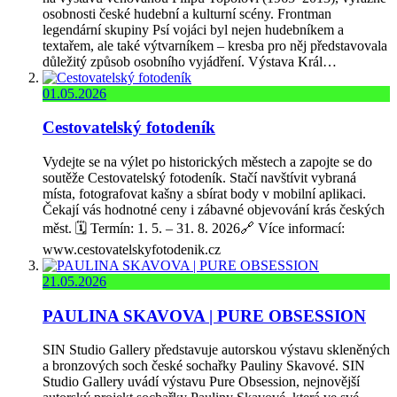
osobnosti české hudební a kulturní scény. Frontman
legendární skupiny Psí vojáci byl nejen hudebníkem a
textařem, ale také výtvarníkem – kresba pro něj představovala
důležitý způsob osobního vyjádření. Výstava Král…
01.05.2026
Cestovatelský fotodeník
Vydejte se na výlet po historických městech a zapojte se do
soutěže Cestovatelský fotodeník. Stačí navštívit vybraná
místa, fotografovat kašny a sbírat body v mobilní aplikaci.
Čekají vás hodnotné ceny i zábavné objevování krás českých
měst. 🗓️ Termín: 1. 5. – 31. 8. 2026🔗 Více informací:
www.cestovatelskyfotodenik.cz
21.05.2026
PAULINA SKAVOVA | PURE OBSESSION
SIN Studio Gallery představuje autorskou výstavu skleněných
a bronzových soch české sochařky Pauliny Skavové. SIN
Studio Gallery uvádí výstavu Pure Obsession, nejnovější