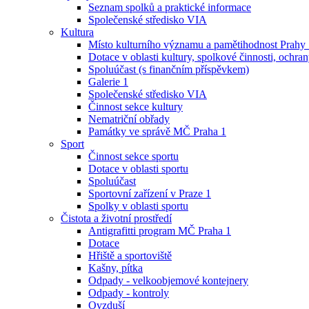
Seznam spolků a praktické informace
Společenské středisko VIA
Kultura
Místo kulturního významu a pamětihodnost Prahy
Dotace v oblasti kultury, spolkové činnosti, ochran
Spoluúčast (s finančním příspěvkem)
Galerie 1
Společenské středisko VIA
Činnost sekce kultury
Nematriční obřady
Památky ve správě MČ Praha 1
Sport
Činnost sekce sportu
Dotace v oblasti sportu
Spoluúčast
Sportovní zařízení v Praze 1
Spolky v oblasti sportu
Čistota a životní prostředí
Antigrafitti program MČ Praha 1
Dotace
Hřiště a sportoviště
Kašny, pítka
Odpady - velkoobjemové kontejnery
Odpady - kontroly
Ovzduší