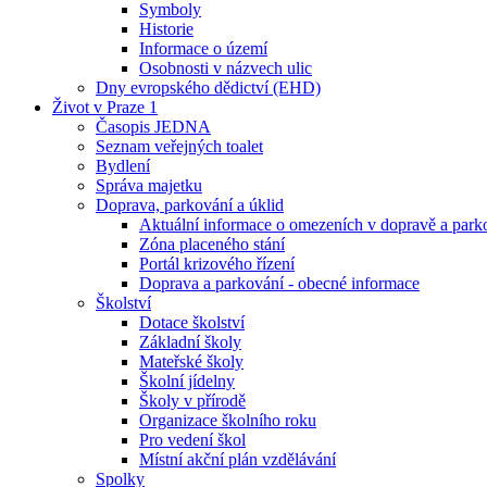
Symboly
Historie
Informace o území
Osobnosti v názvech ulic
Dny evropského dědictví (EHD)
Život v Praze 1
Časopis JEDNA
Seznam veřejných toalet
Bydlení
Správa majetku
Doprava, parkování a úklid
Aktuální informace o omezeních v dopravě a park
Zóna placeného stání
Portál krizového řízení
Doprava a parkování - obecné informace
Školství
Dotace školství
Základní školy
Mateřské školy
Školní jídelny
Školy v přírodě
Organizace školního roku
Pro vedení škol
Místní akční plán vzdělávání
Spolky