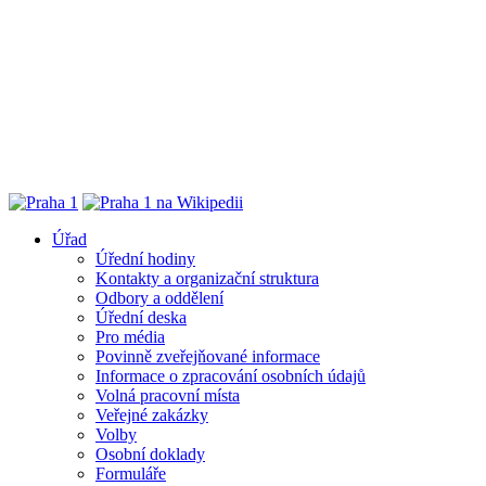
Úřad
Úřední hodiny
Kontakty a organizační struktura
Odbory a oddělení
Úřední deska
Pro média
Povinně zveřejňované informace
Informace o zpracování osobních údajů
Volná pracovní místa
Veřejné zakázky
Volby
Osobní doklady
Formuláře