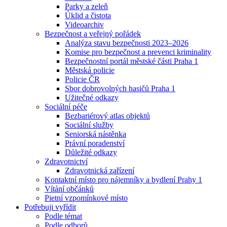
Parky a zeleň
Úklid a čistota
Videoarchiv
Bezpečnost a veřejný pořádek
Analýza stavu bezpečnosti 2023–2026
Komise pro bezpečnost a prevenci kriminality
Bezpečnostní portál městské části Praha 1
Městská policie
Policie ČR
Sbor dobrovolných hasičů Praha 1
Užitečné odkazy
Sociální péče
Bezbariérový atlas objektů
Sociální služby
Seniorská nástěnka
Právní poradenství
Důležité odkazy
Zdravotnictví
Zdravotnická zařízení
Kontaktní místo pro nájemníky a bydlení Prahy 1
Vítání občánků
Pietní vzpomínkové místo
Potřebuji vyřídit
Podle témat
Podle odborů