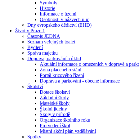
Symboly
Historie
Informace o území
Osobnosti v názvech ulic
Dny evropského dědictví (EHD)
Život v Praze 1
Časopis JEDNA
Seznam veřejných toalet
Bydlení
Správa majetku
Doprava, parkování a úklid
Aktuální informace o omezeních v dopravě a park
Zóna placeného stání
Portál krizového řízení
Doprava a parkování - obecné informace
Školství
Dotace školství
Základní školy
Mateřské školy
Školní jídelny
Školy v přírodě
Organizace školního roku
Pro vedení škol
Místní akční plán vzdělávání
Spolky