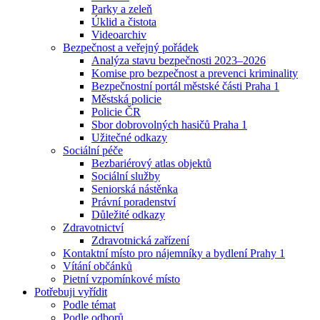
Parky a zeleň
Úklid a čistota
Videoarchiv
Bezpečnost a veřejný pořádek
Analýza stavu bezpečnosti 2023–2026
Komise pro bezpečnost a prevenci kriminality
Bezpečnostní portál městské části Praha 1
Městská policie
Policie ČR
Sbor dobrovolných hasičů Praha 1
Užitečné odkazy
Sociální péče
Bezbariérový atlas objektů
Sociální služby
Seniorská nástěnka
Právní poradenství
Důležité odkazy
Zdravotnictví
Zdravotnická zařízení
Kontaktní místo pro nájemníky a bydlení Prahy 1
Vítání občánků
Pietní vzpomínkové místo
Potřebuji vyřídit
Podle témat
Podle odborů