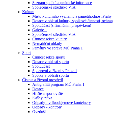
Seznam spolků a praktické informace
Společenské středisko VIA
Kultura
Místo kulturního významu a pamětihodnost Prahy
Dotace v oblasti kultury, spolkové činnosti, ochran
Spoluúčast (s finančním příspěvkem)
Galerie 1
Společenské středisko VIA
Činnost sekce kultury
Nematriční obřady
Památky ve správě MČ Praha 1
Sport
Činnost sekce sportu
Dotace v oblasti sportu
Spoluúčast
Sportovní zařízení v Praze 1
Spolky v oblasti sportu
Čistota a životní prostředí
Antigrafitti program MČ Praha 1
Dotace
Hřiště a sportoviště
Kašny, pítka
Odpady - velkoobjemové kontejnery
Odpady - kontroly
Ovzduší