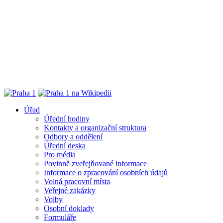
Úřad
Úřední hodiny
Kontakty a organizační struktura
Odbory a oddělení
Úřední deska
Pro média
Povinně zveřejňované informace
Informace o zpracování osobních údajů
Volná pracovní místa
Veřejné zakázky
Volby
Osobní doklady
Formuláře