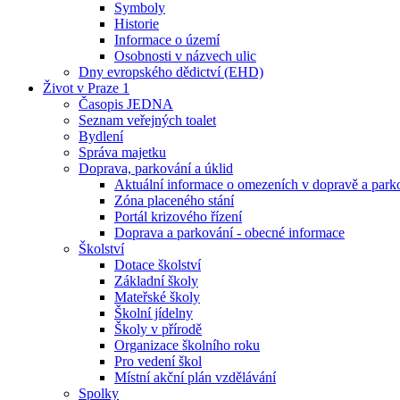
Symboly
Historie
Informace o území
Osobnosti v názvech ulic
Dny evropského dědictví (EHD)
Život v Praze 1
Časopis JEDNA
Seznam veřejných toalet
Bydlení
Správa majetku
Doprava, parkování a úklid
Aktuální informace o omezeních v dopravě a park
Zóna placeného stání
Portál krizového řízení
Doprava a parkování - obecné informace
Školství
Dotace školství
Základní školy
Mateřské školy
Školní jídelny
Školy v přírodě
Organizace školního roku
Pro vedení škol
Místní akční plán vzdělávání
Spolky