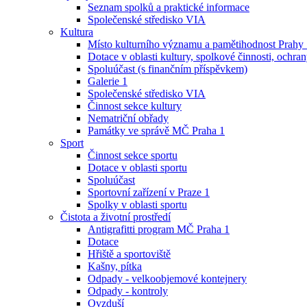
Seznam spolků a praktické informace
Společenské středisko VIA
Kultura
Místo kulturního významu a pamětihodnost Prahy
Dotace v oblasti kultury, spolkové činnosti, ochran
Spoluúčast (s finančním příspěvkem)
Galerie 1
Společenské středisko VIA
Činnost sekce kultury
Nematriční obřady
Památky ve správě MČ Praha 1
Sport
Činnost sekce sportu
Dotace v oblasti sportu
Spoluúčast
Sportovní zařízení v Praze 1
Spolky v oblasti sportu
Čistota a životní prostředí
Antigrafitti program MČ Praha 1
Dotace
Hřiště a sportoviště
Kašny, pítka
Odpady - velkoobjemové kontejnery
Odpady - kontroly
Ovzduší