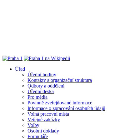
Úřad
Úřední hodiny
Kontakty a organizační struktura
Odbory a oddělení
Úřední deska
Pro média
Povinně zveřejňované informace
Informace o zpracování osobních údajů
Volná pracovní místa
Veřejné zakázky
Volby
Osobní doklady
Formuláře