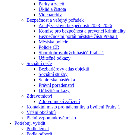
Parky a zeleň
Úklid a čistota
Videoarchiv
Bezpečnost a veřejný pořádek
Analýza stavu bezpečnosti 2023–2026
Komise pro bezpečnost a prevenci kriminality
Bezpečnostní portál městské části Praha 1
Městská policie
Policie ČR
Sbor dobrovolných hasičů Praha 1
Užitečné odkazy
Sociální péče
Bezbariérový atlas objektů
Sociální služby
Seniorská nástěnka
Právní poradenství
Důležité odkazy
Zdravotnictví
Zdravotnická zařízení
Kontaktní místo pro nájemníky a bydlení Prahy 1
Vítání občánků
Pietní vzpomínkové místo
Potřebuji vyřídit
Podle témat
Podle odborů